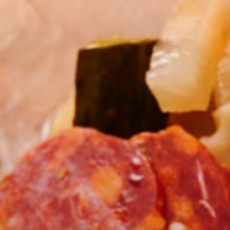
コ
ン
テ
ン
ツ
へ
ス
キ
ッ
プ