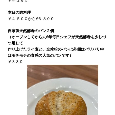
￥４,１８０
本日の肉料理
￥４,５００から¥６,８００
自家製天然酵母のパン２個
（オープンしてから丸6年毎日シェフが天然酵母を少しづ
つ足して
作り上げたライ麦と、全粒粉のパンは外側はパリパリ中
はモチモチの食感の人気のパンです）
￥３３０