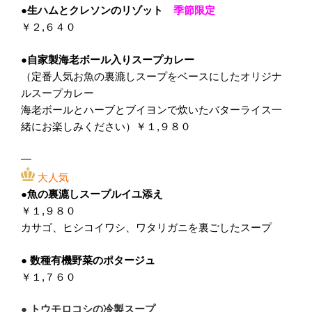
●生ハムとクレソンのリゾット
季節限定
￥２,６４０
●
自家製海老ボール入りスープカレー
（定番人気お魚の裏漉しスープをベースにしたオリジナ
ルスープカレー
海老ボールとハーブとブイヨンで炊いたバターライス一
緒にお楽しみください）
￥１,９８０
—
大人気
●魚の裏漉しスープルイユ添え
￥１,９８０
カサゴ、ヒシコイワシ、ワタリガニを裏ごしたスープ
● 数種有機野菜のポタージュ
￥１,７６０
●
トウモロコシの冷製スープ