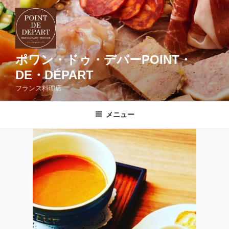
コ
ン
テ
ン
ツ
ポワン・ドゥ・デパーPOINT・
へ
DE・DÉPART
ス
フランス料理店
キ
ッ
メニュー
プ