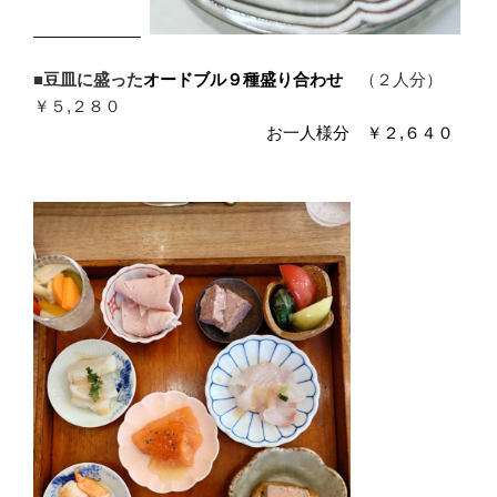
■
豆皿に盛った
オードブル９種盛り合わせ
（２人分）
￥５,２８０
お一人様分 ￥２,６４０