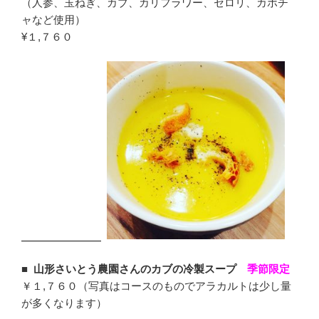
（人参、玉ねぎ、カブ、カリフラワー、セロリ、カボチ
ャなど使用）
¥１,７６０
■
山形さいとう農園さんのカブの冷製スープ
季節限定
￥１,７６０（写真はコースのものでアラカルトは少し量
が多くなります）