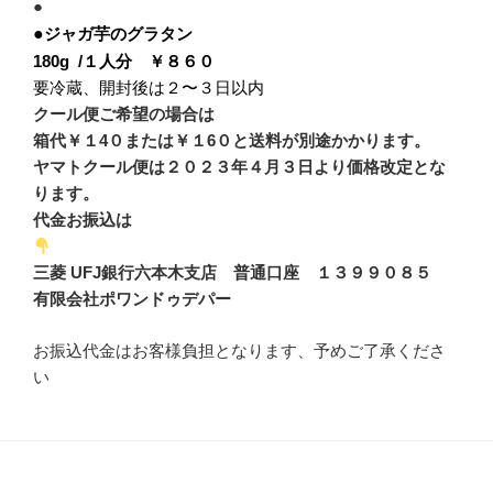
●
●
ジャガ芋のグラタン
180g /１人分 ￥８６０
要冷蔵、開封後は２〜３日以内
クール便ご希望の場合は
箱代￥１4０または￥１6０と送料が別途かかります。
ヤマトクール便は２０２３年４月３日より価格改定とな
ります。
代金お振込は
三菱 UFJ銀行六本木支店 普通口座 １３９９０８５
有限会社ポワンドゥデパー
お振込代金はお客様負担となります、予めご了承くださ
い