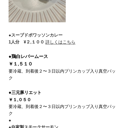
●
スープドポワッソンカレー
1人分 ¥２,１００
詳しくはこちら
●鶏白レバームース
￥１,５１０
要冷蔵、到着後２〜３日以内プリンカップ入り真空パッ
ク
●
三元豚リエット
￥１,０５０
要冷蔵、到着後２〜３日以内プリンカップ入り真空パッ
ク
●
●
自家製スモークサーモン