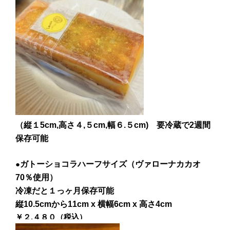
（縦１5cm,高さ４,５cm,幅６.５cm) 要冷蔵で2週間
保存可能
●
ガトーショコラハーフサイズ（ヴァローナカカオ
70％使用）
冷凍だと１っヶ月保存可能
縦10.5cmから11cm x 横幅6cm x 高さ4cm
￥２,４８０（税込）