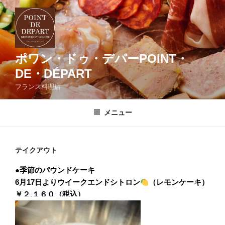
コ
ン
テ
ン
ツ
ポワン・ドゥ・デパーPOINT・
へ
DE・DÉPART
ス
フランス料理店
キ
ッ
メニュー
プ
テイクアウト
●
季節のパウンドケーキ
6月17日よりウイークエンドシトロン
（レモンケーキ）
￥２,１６０（税込）