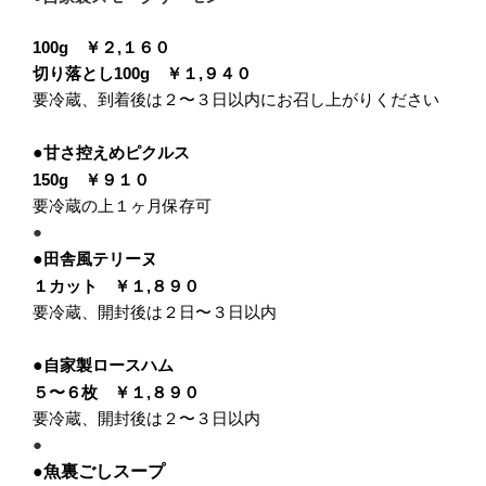
100g ￥２,１６０
切り落とし100g ￥１,９４０
要冷蔵、到着後は２〜３日以内にお召し上がりください
●
甘さ控えめピクルス
150g ￥９１０
要冷蔵の上１ヶ月保存可
●
●
田舎風テリーヌ
１カット ￥１,８９０
要冷蔵、開封後は２日〜３日以内
●
自家製ロースハム
５〜６枚 ￥１,８９０
要冷蔵、開封後は２〜３日以内
●
●
魚裏ごしスープ