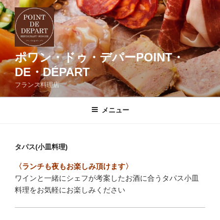
コ
ン
テ
ン
ツ
ポワン・ドゥ・デパーPOINT・
へ
DE・DÉPART
ス
フランス料理店
キ
ッ
メニュー
プ
タパス(小皿料理)
〈ランチも夜もお楽しみ頂けます〉
ワインと一緒にシェフが考案したお酒に合うタパス小皿
料理をお気軽にお楽しみください