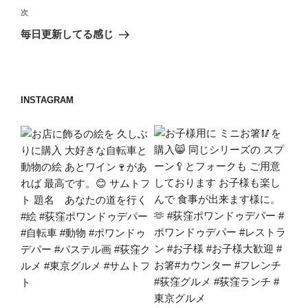
ビ
稿
次
次
ゲ
の
毎日更新してる感じ
投
ー
稿
シ
ョ
INSTAGRAM
ン