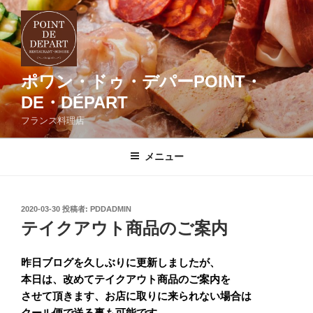
コ
ン
テ
ン
ツ
ポワン・ドゥ・デパーPOINT・
へ
DE・DÉPART
ス
フランス料理店
キ
ッ
メニュー
プ
投
2020-03-30
投稿者:
PDDADMIN
稿
テイクアウト商品のご案内
日:
昨日ブログを久しぶりに更新しましたが、
本日は、改めてテイクアウト商品のご案内を
させて頂きます、お店に取りに来られない場合は
クール便で送る事も可能です。