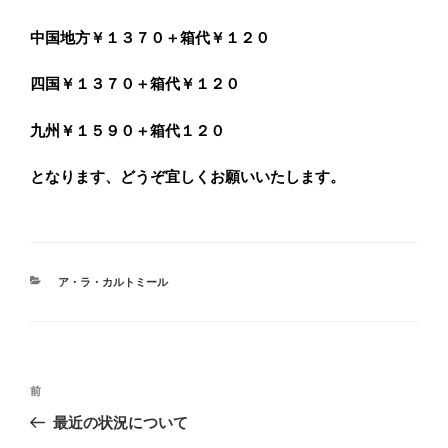
中国地方￥１３７０＋箱代￥１２０
四国￥１３７０＋箱代￥１２０
九州￥１５９０＋箱代１２０
となります、どうぞ宜しくお願いいたします。
カ
ア・ラ・カルトミール
テ
ゴ
リ
ー
投
前
前
稿
の
最近の状況について
ナ
投