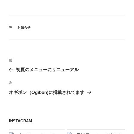
カ
お知らせ
テ
ゴ
リ
ー
投
前
前
稿
の
初夏のメニューにリニューアル
ナ
投
ビ
稿
次
次
ゲ
の
オギボン（Ogibon)に掲載されてます
投
ー
稿
シ
ョ
INSTAGRAM
ン