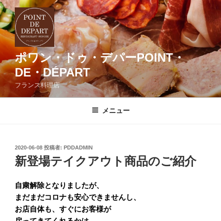
コ
ン
テ
ン
ツ
ポワン・ドゥ・デパーPOINT・
へ
DE・DÉPART
ス
フランス料理店
キ
ッ
メニュー
プ
投
2020-06-08
投稿者:
PDDADMIN
稿
新登場テイクアウト商品のご紹介
日:
自粛解除となりましたが、
まだまだコロナも安心できませんし、
お店自体も、すぐにお客様が
戻ってきてくれるかは