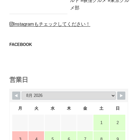
Instagramもチェックしてください！
FACEBOOK
営業日
月
火
水
木
金
土
日
1
2
3
4
5
6
7
8
9