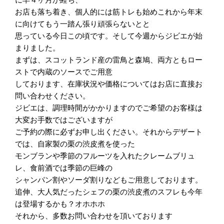
お店も落ち着き、個人的には筋トレも始めこれから年末
に向けてもう一踏ん張り頑張らないとと
思っている今日この頃です。そして今週からジビエが始
まりました。
まずは、スコットランド産の雷鳥と森鳩、両方ともロー
ストで内蔵のソースでご用意
しております、在庫状況や価格についてはお店に直接お
問い合わせください。
ジビエは、調理時間がかかりますのでご希望のお客様は
大変お手数ではございますが
ご予約の際に必ずお申し出ください。それからデザート
では、自家製の栗の渋皮煮を使った
モンブランや季節のフルーツを入れたクレームブリュ
レ、食前酒では季節の巨峰の
シャンパン割やソーダ割りなどもご用意しております。
追伸、大人気だったシェフの栗の渋皮煮のスフレも今年
は登場するかも？オホホホ
それから、多数お問い合わせを頂いております