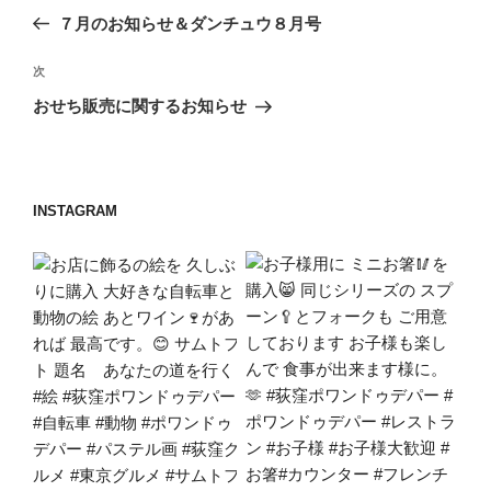
稿
の
７月のお知らせ＆ダンチュウ８月号
ナ
投
ビ
稿
次
次
ゲ
の
おせち販売に関するお知らせ
投
ー
稿
シ
ョ
INSTAGRAM
ン