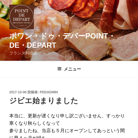
コ
ン
テ
ン
ツ
ポワン・ドゥ・デパーPOINT・
へ
DE・DÉPART
ス
フランス料理店
キ
ッ
メニュー
プ
投
2017-10-06
投稿者:
PDDADMIN
稿
ジビエ始まりました
日:
本当に、更新が遅くなり申し訳ございません、すっかり
寒くなり秋らしくなって
参りましたね、当店も５月にオープンしてあっという間
に早４ヶ月が経ち、