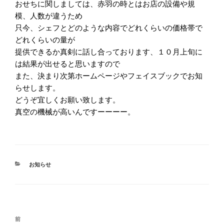
おせちに関しましては、赤羽の時とはお店の設備や規
模、人数が違うため
只今、シェフとどのような内容でどれくらいの価格帯で
どれくらいの量が
提供できるか真剣に話し合っております、１０月上旬に
は結果が出せると思いますので
また、決まり次第ホームページやフェイスブックでお知
らせします。
どうぞ宜しくお願い致します。
真空の機械が高いんですーーーー。
カ
お知らせ
テ
ゴ
リ
ー
投
前
前