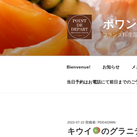
コ
ン
テ
ポワン
ン
ツ
フランス料理店
へ
ス
キ
ッ
Bienvenue!
お知らせ
メ
プ
当日予約はお電話にて前日までのご予約は
投
2022-07-22
投稿者:
PDDADMIN
稿
キウイ
のグラニ
日: