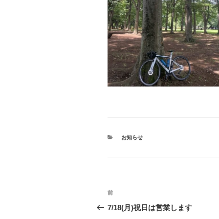
カ
お知らせ
テ
ゴ
リ
ー
投
前
前
稿
の
7/18(月)祝日は営業します
投