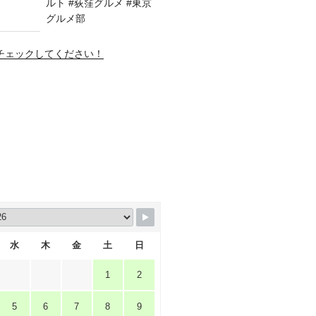
amもチェックしてください！
水
木
金
土
日
1
2
5
6
7
8
9