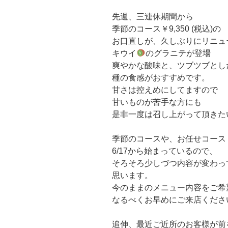
先週、三連休期間から
季節のコース￥9,350 (税込)の
お口直しが、久しぶりにリニュ
キウイ
のグラニテが登場
爽やかな酸味と、ツブツブとし
種の食感がおすすめです。
甘さは控えめにしてますので
甘いものが苦手な方にも
是非一度は召し上がって頂きた
季節のコースや、お任せコース￥５
6/17から始まっているので、
そろそろ少しづつ内容が変わっ
思います。
今のままのメニュー内容をご希
なるべくお早めにご来店くださ
追伸、最近ご近所のお客様が前