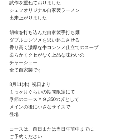
試作を重ねておりました
シェフオリジナル自家製ラーメン
出来上がりました
胡椒を打ち込んだ自家製手打ち麺
ダブルコンソメを思い起こさせる
香り高く濃厚な牛コンソメ仕立てのスープ
柔らかくクセがなく上品な味わいの
チャーシュー
全て自家製です
8月11(木) 祝日より
１っヶ月ぐらいの期間限定にて
季節のコース￥９,350の〆として
メインの後に小さなサイズで
登場
コースは、前日または当日午前中までに
ご予約ください