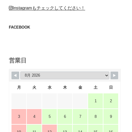
Instagramもチェックしてください！
FACEBOOK
営業日
月
火
水
木
金
土
日
1
2
3
4
5
6
7
8
9