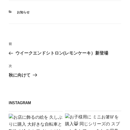
カ
お知らせ
テ
ゴ
リ
ー
投
前
前
稿
の
ウイークエンドシトロン(レモンケーキ）新登場
ナ
投
ビ
稿
次
次
ゲ
の
秋に向けて
投
ー
稿
シ
ョ
INSTAGRAM
ン