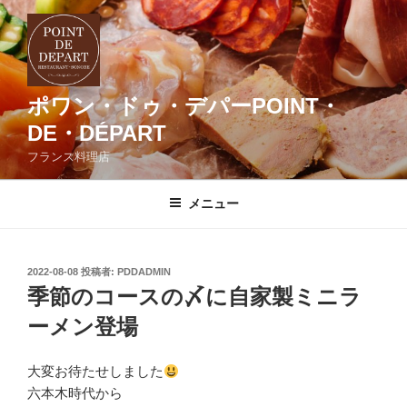
コ
ン
テ
ン
ツ
ポワン・ドゥ・デパーPOINT・
へ
DE・DÉPART
ス
フランス料理店
キ
ッ
メニュー
プ
投
2022-08-08
投稿者:
PDDADMIN
稿
季節のコースの〆に自家製ミニラ
日:
ーメン登場
大変お待たせしました
六本木時代から