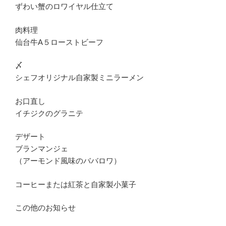
ずわい蟹のロワイヤル仕立て
肉料理
仙台牛A５ローストビーフ
〆
シェフオリジナル自家製ミニラーメン
お口直し
イチジクのグラニテ
デザート
ブランマンジェ
（アーモンド風味のババロワ）
コーヒーまたは紅茶と自家製小菓子
この他のお知らせ