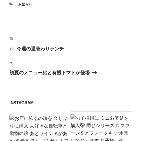
カ
お知らせ
テ
ゴ
リ
ー
投
前
前
稿
の
今週の週替わりランチ
ナ
投
ビ
稿
次
次
ゲ
の
初夏のメニュー鮎と有機トマトが登場
投
ー
稿
シ
ョ
INSTAGRAM
ン