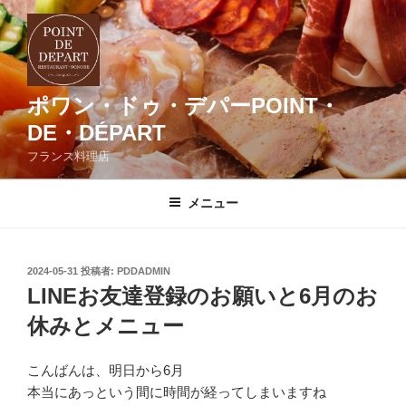
コ
ン
テ
ン
ツ
ポワン・ドゥ・デパーPOINT・
へ
DE・DÉPART
ス
フランス料理店
キ
ッ
メニュー
プ
投
2024-05-31
投稿者:
PDDADMIN
稿
LINEお友達登録のお願いと6月のお
日:
休みとメニュー
こんばんは、明日から6月
本当にあっという間に時間が経ってしまいますね