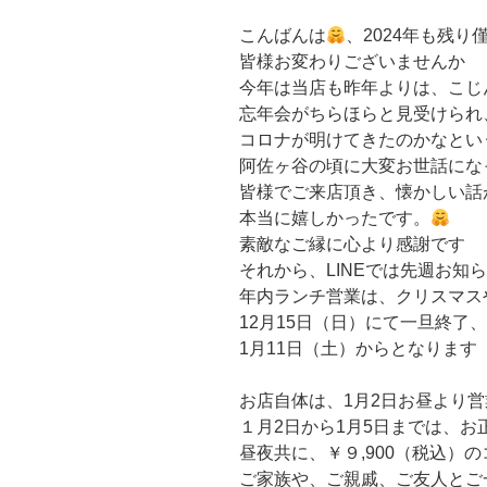
こんばんは
、2024年も残り
皆様お変わりございませんか
今年は当店も昨年よりは、こじ
忘年会がちらほらと見受けられ
コロナが明けてきたのかなとい
阿佐ヶ谷の頃に大変お世話にな
皆様でご来店頂き、懐かしい話
本当に嬉しかったです。
素敵なご縁に心より感謝です
それから、LINEでは先週お知
年内ランチ営業は、クリスマス
12月15日（日）にて一旦終了
1月11日（土）からとなります
お店自体は、1月2日お昼より
１月2日から1月5日までは、お
昼夜共に、￥９,900（税込）
ご家族や、ご親戚、ご友人とご