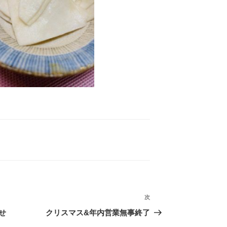
次
次
の
せ
クリスマス&年内営業無事終了
投