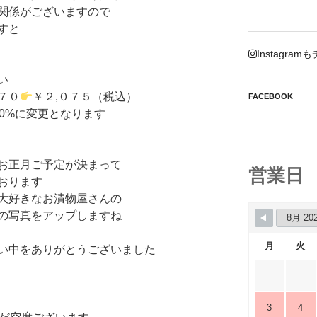
関係がございますので
すと
Instagr
い
７０
￥２,０７５（税込）
FACEBOOK
10%に変更となります
お正月ご予定が決まって
営業日
おります
大好きなお漬物屋さんの
の写真をアップしますね
月
火
い中をありがとうございました
3
4