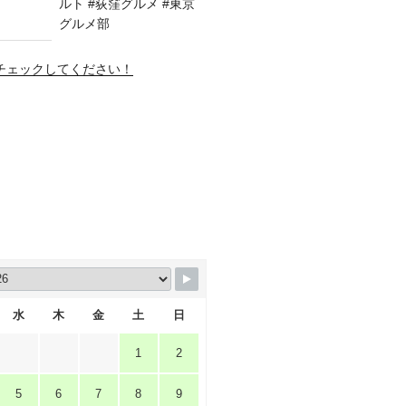
amもチェックしてください！
水
木
金
土
日
1
2
5
6
7
8
9