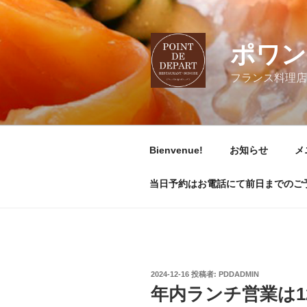
コ
ン
テ
ポワン
ン
ツ
フランス料理店
へ
ス
キ
ッ
Bienvenue!
お知らせ
メ
プ
当日予約はお電話にて前日までのご予約は
投
2024-12-16
投稿者:
PDDADMIN
稿
年内ランチ営業は1
日: