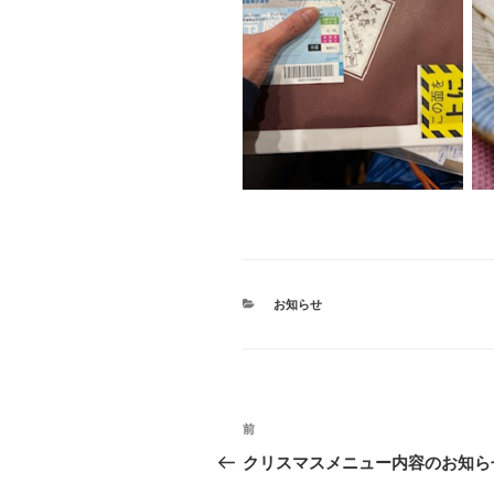
カ
お知らせ
テ
ゴ
リ
ー
投
前
前
稿
の
クリスマスメニュー内容のお知ら
投