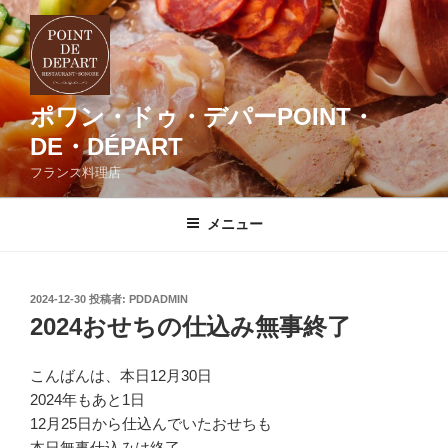
コ
ン
テ
ン
ツ
ポワン・ドゥ・デパーPOINT・
へ
DE・DÉPART
ス
フランス料理店
キ
ッ
メニュー
プ
投
2024-12-30
投稿者:
PDDADMIN
稿
2024おせちの仕込み無事終了
日:
こんばんは、本日12月30日
2024年もあと1日
12月25日から仕込んでいたおせちも
本日無事仕込みは終了