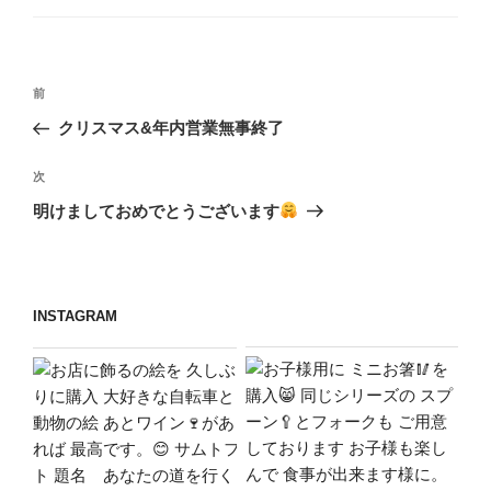
ゴ
リ
ー
投
前
前
稿
の
クリスマス&年内営業無事終了
ナ
投
ビ
稿
次
次
ゲ
の
明けましておめでとうございます
投
ー
稿
シ
ョ
INSTAGRAM
ン