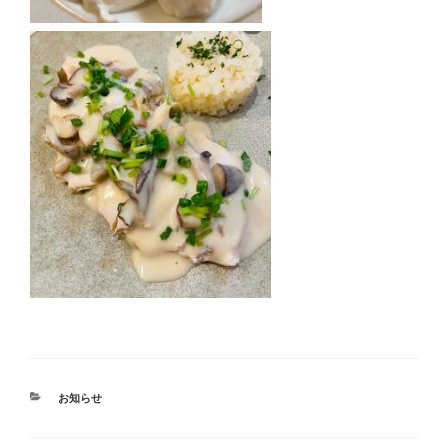
カ
お知らせ
テ
ゴ