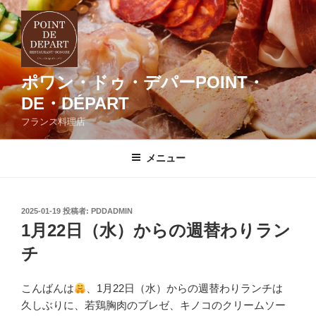
コ
ン
テ
ン
ツ
ポワン・ドゥ・デパーPOINT・
へ
DE・DÉPART
ス
フランス料理店
キ
ッ
メニュー
プ
投
2025-01-19
投稿者:
PDDADMIN
稿
1月22日（水）からの週替わりラン
日:
チ
こんばんは
、1月22日（水）からの週替わりランチは
久しぶりに、若鶏胸肉のブレゼ、キノコのクリームソー