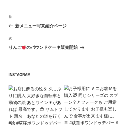
リ
ー
投
前
前
稿
の
新メニュー写真紹介ページ
ナ
投
ビ
稿
次
次
ゲ
の
りんご
のパウンドケーキ販売開始
投
ー
稿
シ
ョ
INSTAGRAM
ン