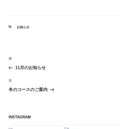
カ
お知らせ
テ
ゴ
リ
ー
投
前
前
稿
の
11月のお知らせ
ナ
投
ビ
稿
次
次
ゲ
の
冬のコースのご案内
投
ー
稿
シ
ョ
INSTAGRAM
ン