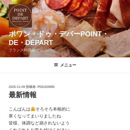
コ
ン
テ
ン
ツ
ポワン・ドゥ・デパーPOINT・
へ
DE・DÉPART
ス
フランス料理店
キ
ッ
メニュー
プ
投
2025-11-09
投稿者:
PDDADMIN
稿
最新情報
日:
こんばんは
そろそろ本格的に
寒くなってまいりましたね
皆様、体調など崩されないよう
くれぐれもお気を付けください