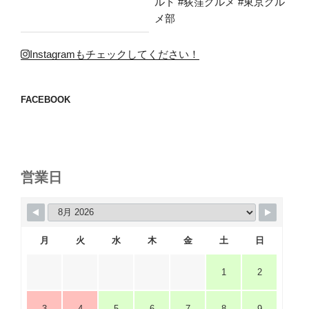
Instagramもチェックしてください！
FACEBOOK
営業日
月
火
水
木
金
土
日
1
2
3
4
5
6
7
8
9