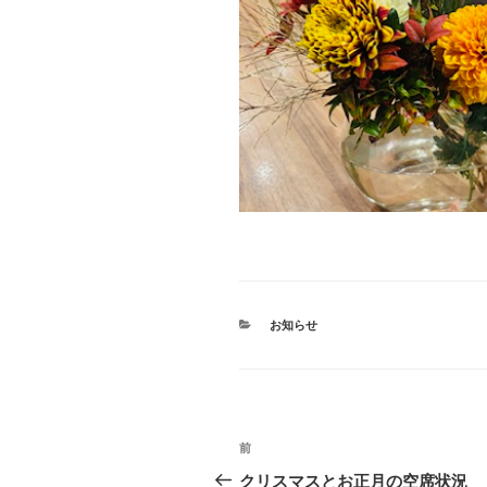
カ
お知らせ
テ
ゴ
リ
ー
投
前
前
稿
の
クリスマスとお正月の空席状況