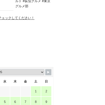
amもチェックしてください！
水
木
金
土
日
1
2
5
6
7
8
9