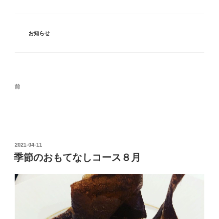
カ
お知らせ
テ
ゴ
リ
ー
投
前
前
稿
の
ナ
投
ビ
稿
ゲ
投
2021-04-11
ー
稿
季節のおもてなしコース８月
シ
日:
ョ
ン