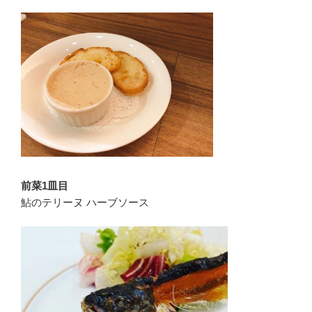
前菜
1
皿目
鮎のテリーヌ ハーブソース