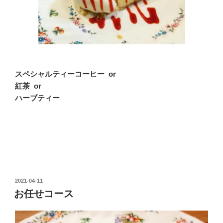
スペシャルティーコーヒー or
紅茶 or
ハーブティー
投
2021-04-11
稿
お任せコース
日: