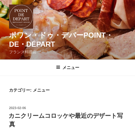
コ
ン
テ
ン
ツ
ポワン・ドゥ・デパーPOINT・
へ
DE・DÉPART
ス
フランス料理店
キ
ッ
メニュー
プ
カテゴリー:
メニュー
投
2023-02-06
稿
カニクリームコロッケや最近のデザート写
日:
真