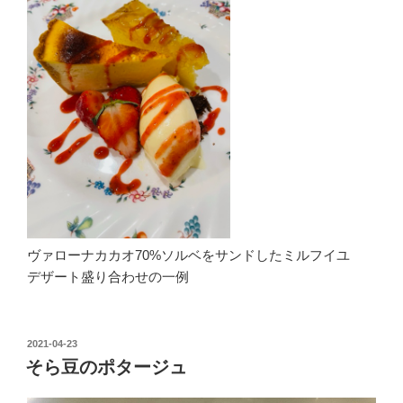
ヴァローナカカオ70%ソルベをサンドしたミルフイユ
デザート盛り合わせの一例
投
2021-04-23
稿
そら豆のポタージュ
日: