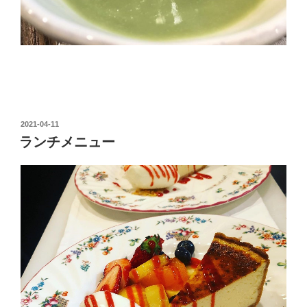
投
2021-04-11
稿
ランチメニュー
日: