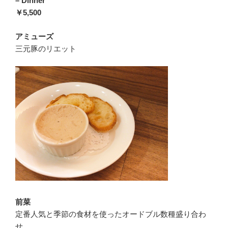
– Dinner
￥5,500
アミューズ
三元豚のリエット
前菜
定番人気と季節の食材を使ったオードブル数種盛り合わ
せ