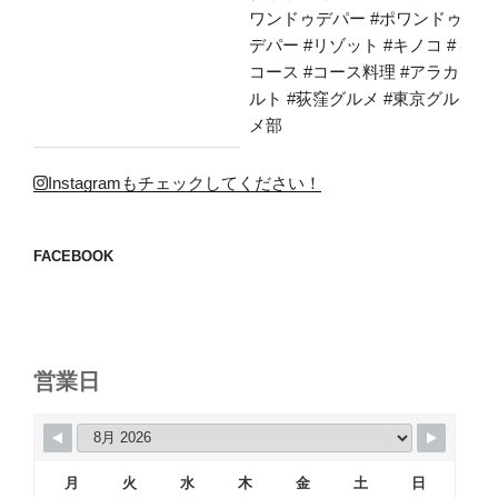
Instagramもチェックしてください！
FACEBOOK
営業日
月
火
水
木
金
土
日