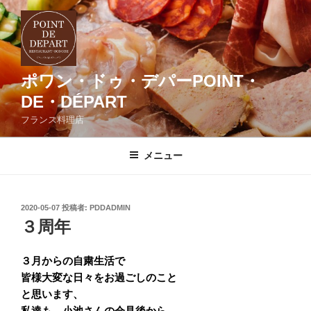
コ
ン
テ
ン
ツ
ポワン・ドゥ・デパーPOINT・
へ
DE・DÉPART
ス
フランス料理店
キ
ッ
メニュー
プ
投
2020-05-07
投稿者:
PDDADMIN
稿
３周年
日:
３月からの自粛生活で
皆様大変な日々をお過ごしのこと
と思います、
私達も、小池さんの会見後から