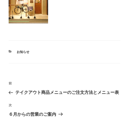
カ
お知らせ
テ
ゴ
リ
ー
投
前
前
稿
の
テイクアウト商品メニューのご注文方法とメニュー表
ナ
投
ビ
稿
次
次
ゲ
の
６月からの営業のご案内
投
ー
稿
シ