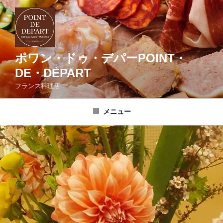
コ
ン
テ
ン
ツ
ポワン・ドゥ・デパーPOINT・
へ
DE・DÉPART
ス
フランス料理店
キ
ッ
メニュー
プ