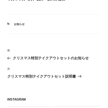
カ
お知らせ
テ
ゴ
リ
ー
投
前
前
稿
の
クリスマス特別テイクアウトセットのお知らせ
ナ
投
ビ
稿
次
次
ゲ
の
クリスマス特別テイクアウトセット説明書
投
ー
稿
シ
ョ
INSTAGRAM
ン