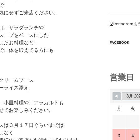
で
気にせずご来店ください。
Instagr
は、サラダランチや
スープをベースにした
したお料理など、
FACEBOOK
で、体を鍛えてる方にも
営業日
クリームソース
ーライス添え
、小皿料理や、アラカルトも
月
火
せてお楽しみください。
スは３月１７日ぐらいまでは
しなく
3
4