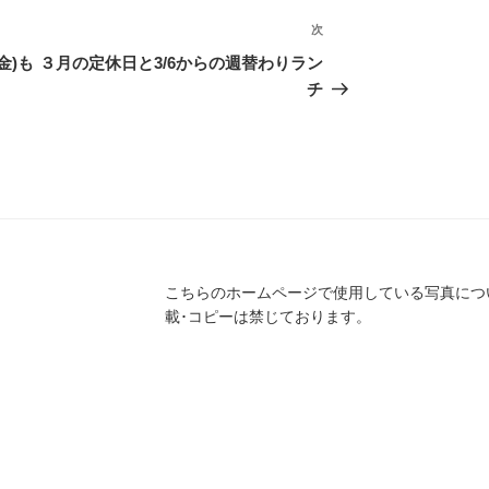
次
次
の
金)も
３月の定休日と3/6からの週替わりラン
投
チ
稿
こちらのホームページで使用している写真につ
載･コピーは禁じております。