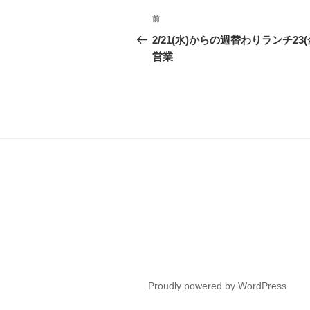
投
前
前
稿
の
2/21(水)からの週替わりランチ23(
投
営業
ナ
稿
ビ
ゲ
ー
シ
ョ
ン
Proudly powered by WordPress