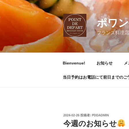
コ
ン
テ
ポワン
ン
ツ
フランス料理店
へ
ス
キ
ッ
Bienvenue!
お知らせ
メ
プ
当日予約はお電話にて前日までのご予約は
投
2024-02-26
投稿者:
PDDADMIN
稿
今週のお知らせ
日: