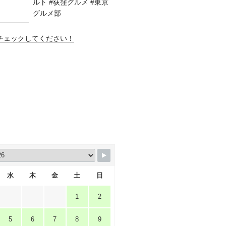
amもチェックしてください！
水
木
金
土
日
1
2
5
6
7
8
9