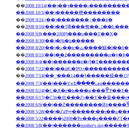
��
2008 10/14(��)��ӡ����˵��������
��2008 10/1(��)�����褿�����ͤ���
��
2008 9/24 (��)�������ٶ���δ�
��
2008 9/16(��)��˥塼
��2008 9/8(���2008ǯ���ο���Τ��Ҳ�
��2008 8/30(��)�Ƕ�פ�����
��2008 8/20(��)�ޥ��ѥ�ٹ����鯤�ĩ��δ�
��
��2008 8/4(��)���
��
2008 7/22(��)��äѤ�Ƥϴ
��
��2008 7/3(��
��2008 6/24(�С�Ⱥ�εͤ�ʪ�
��2008 5/28(��)�ȤäƤ⥰�����ʳ��ι�
��2008 5/22����)2008�Ƥο���ǥ����ȤΤ
��2008 5/8(��)������mother's day���