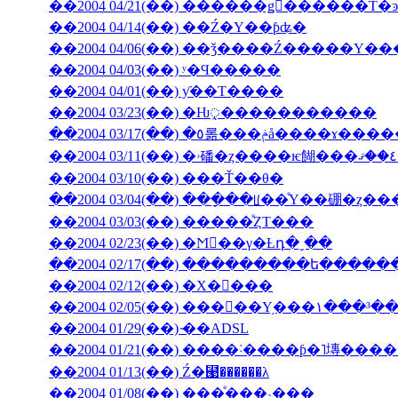
��2004 04/14(��) ��Ź�Υ��ƥʥ�
��2004 04/06(��) ��ǯ����Ź�����
��2004 04/03(��) ʸ�Ϥ�����
��2004 04/01(��) ƴ��Τ����
��2004 03/23(��) �Ƕᤪ�����������
��2004 03/17(��) �٥롦���ݥå����ɤ
��2004 03/10(��) ���Ť��θ�
��2004 03/04(��) ���ָ��ꡦ��ͤΥ��硼�ȥ�
��2004 03/03(��) �����ͤȤΤ���
��2004 02/23(��) �Ϻ��γ�Ƚդ�ˬ��
��2004 02/17(��) ���������ե���
��2004 02/12(��) �Х�󥿥���
��2004 02/05(��) ���󥳥��Υ֥���١���³�
��2004 01/29(��) ̴��ADSL
��2004 01/13(��) Ź�⹩��̵����λ
��2004 01/08(��) ���ͤ���˴���