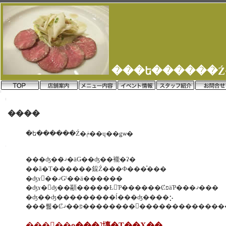
����
�ե������Ź�ݥ��ɥ��ǥѡ�
���ʤ��ޤꤪ�äǤ��ʤ��褦�ʡ�
��ã�Τ������䤪Ź���Ф���ͤ���
�ʤɤ򡢺��ޤǤˤ��ä������
�ʤɤ�򤨤ʤ��顢�����Ƚ񤤤Ƥ������ȻפäƤ���ޤ���
�ʤ��ʤ���������ĺ���ʤ����⡢
���뤫�Ȼפ��ޤ��������򤪤��������
�֣����ο���˥塼�Τ��Ҳ��