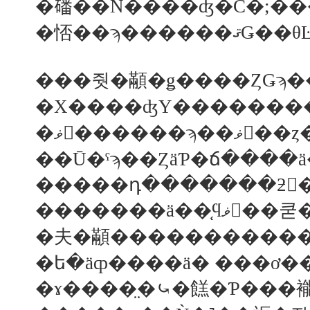
�磻��Ǹ����ʤ�С�;�
�㤳��ϡ��
�Х����ʤΥ�������
�ޥ󥴥��
��Ū�ˤϡ��ȤäƤ�ճ����
�������
�夫�顢������������