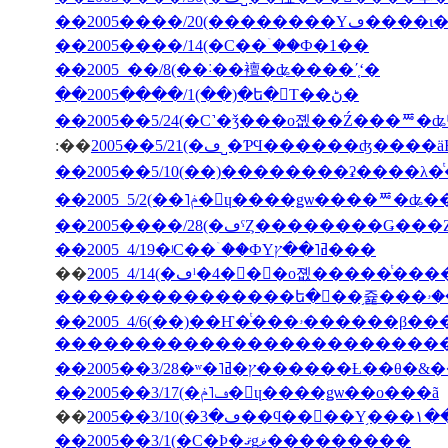
��2005����/20(��
��2005����/14(�С��ۤ��Ф�1��
��2005 ��/8(��˸��襢�ʥ����ʹ֤ʻ�
��2005����/1(��)�ե�󥹤Τ��ڻ�
��2005��5/24(�С˺�ǯ���о졦��Ź���ꥸ�ʥ
:��
2005��5/21(�ڡ˽�ƤϤ������ʤ
��2005����/28(�ڡˤȤ��������Ǥ�
��2005 4/19�ʲС��ۤ��ФΥߥ˥��ץ���
��
�������������������������
��2005��3/28�ʷ�˥ץ�ߥ�����
��2005��3/17(�ڡ˥ݥ�󡦥ɥ����ǥѡ��ο���ã
��
2005�
��2005��3/1(�С�Ϸ�ޤǥޥ���������