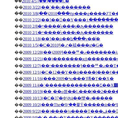
��
2010 4/5 (��)�֤���Ļ�
��
2010 3/22(��˺��ε�������
��
2010 3/8(��)2010���ղƿ���ǥ����ȤΤ
��
2010 2/22(��˥��󥳥��Υ
��
2010 2/8�ʷ����ͤν���ι�ԡ�������
��
2010 2/1�ʷ����ͤν���ι�ԡ�������
��
2010 1/18(��˥��ӥ��ե���γ��ͤ�
��
2010 1/5(�С�2010ǯ�⤤�褤���ư�Ǥ�
��
2009 12/28(��)2009ǯ
��
��
2009 12/7(��ˣ�
��
��
2009 11/16(���2009�ߤο���˥塼�Τ��Ҳ�
��
2009 11/4�ʿ�������������Σ��Х᥹
��
2009 10/19(��˿��о졦��Ļ���ļ��2���
��
2009 10/13(�С�37�Фˤʤä��㤤�ޤ�����
��
��
�ڤ��󤬽�����
��
2009 9/9�ʿ�˿��о�Υ����ҥ�Υ������