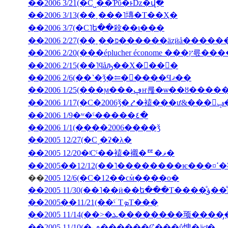
��2006 3/21(�С˽��Ƥΰ�ͱǲ�վ�
��2006 3/13(��˿���˥塼�Τ��Ҳ�
��2006 3/7(�С˥ե��殺��ι���
��2006 2/27(��˿��פ������äȥӥå����
��2006 2/20(���ép
��2006 2/15(��˥ϥåԡ��Х�󥿥��󡦣�
��2006 2/6(��˺�ǯ�⥢�󥳥����Ϥޤ��
��2006 1/25(���ϻ���ڥҥ륺�ѡ��ȣ
��2
��2006 1/9�ʷ�ˤ�����٤�
��2006 1/1(����2006����ǯ
��2005 12/27(�С˻�ʡ�λ�
��2005 12/20�ʲСˤ��褤�襯�ꥹ�ޥ�
��200
��
2005 12/6(�С�12��ϲܰм����о�
��2005 11/3
��2005��11/21(��ˤۤΤܤΤ���̣
��2005 11/10(�ڡ������Ȼ���ΰ㤤�äơ�