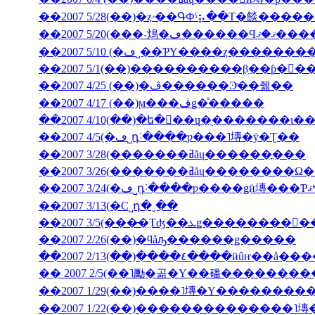
��2007 5/28(��)�ȥۥ��ԳФˤ⡦��Τ�餤�
��2007 5/20(���˴䲴�ڡ�
��2007 5/10 (�ڡ˽��ƤΥ����ȥ����
��2007 5/1(��)����������β֥��ƥ�󥯡
��2007 4/25 (��)�ڤ������Ͽͤ��줾��
��2007 4/17 (��)ϻ���ڤǥ�ͤ�����
��2007 4/5(�ڡ˽դ˸����ƿ���˥塼�ȳ�Ʈ��
��2007 3/28(�������ߥåɥ������ֳ���
��2007 3/26(�������ߥåɥ
��2007 3/13(�С˽դ�ˬ��
��2007 2/26(��)�ϥåԡ������ǥ�����
��2007 2/13(��)����٤����ӥ
�� 2007 2/5(��˥勵�곪�Υ��磻�������
��2007 1/22(��)��̣������������˥