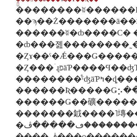
�Ȥ���ۤɻפäƤ����Ϥ��ʤ
�������
������Ǥ��礦�����