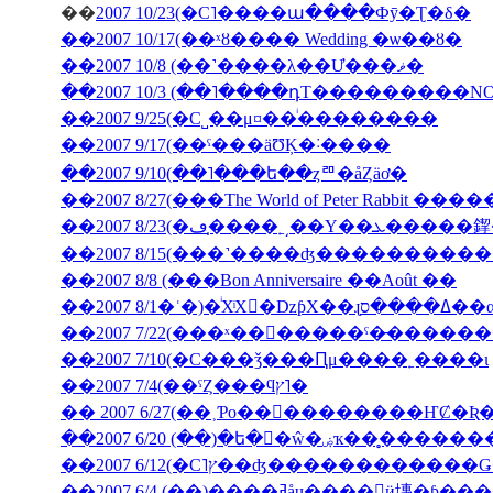
��
2007 10/23(�С˥����ա����Фȳ�Ʈ�δ�
��2007 10/17(��ˣȣ���� Wedding �ѡ��ȣ�
��2007 10/8 (��˺����λ��Ư���ޥ�
��2007 10/3 (��˥����դΤ���������NON J
��2007 9/25(�С˽��μ¤��ͥ��������
��2007 9/17(��ˤ���äƱĶ�˸����
��2007 9/10(��˥���ե��ȥꥨ�åȤäơ�
��2007 8/27(���The World of Peter Rabbit �
��2007 8/23(�ڡ�̩
��2007 8/15(���˺����ʤ��������
��2007 8/8 (���Bon Anniversaire ��Août ��
��2007 7/10(�С���ǯ���Ԥμ����˿����ι
��2007 7/4(��ˤȤ���ϥץ˥�
��2007 6/20 (��)�ե�󥹸�ŵ�
��2007 6/4 (��)����ߥåɥ����󎥥