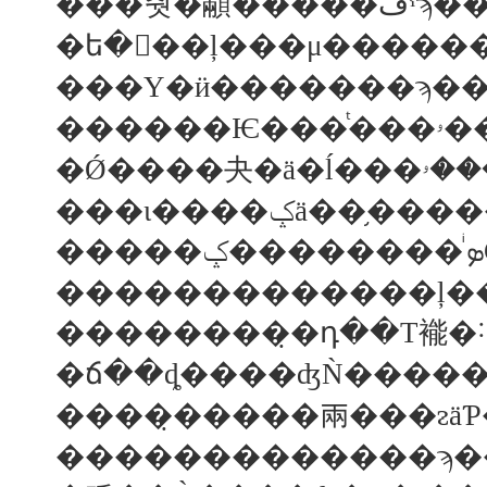
���줫�
�ե�󥹻��ļ���μ����
��
�������������ϡ���