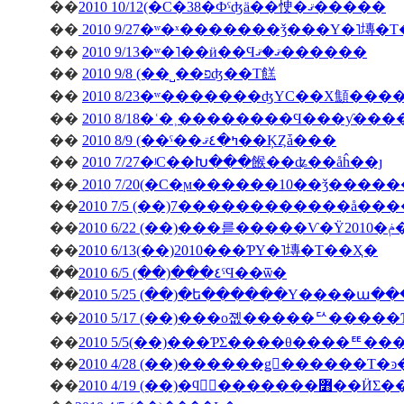
��
2010 10/12(�С�38�Фˤʤä��㤤�ޤ�����
��
2010 9/27�ʷ�ˣ�������ǯ���Υ�˥塼�
��
2010 9/13�ʷ�˥��ӥ��Ϥޤ�ޤ������
��
2010 9/8 (��˽��פʤ��Τ餻
��
2010 8/23�ʷ�������ʤΥС��Х顦�
��
2010 8/18�ʿ�˲��������Ϥ���ƴ�
��
2010 8/9 (��ˤ��ߤ�٤ޤ��ĶȤǡ���
��
2010 7/27�ʲС��Խ���餱��ʥ��åĥ��ȷ
��
2010 7/20(�С�ϻ������10��ǯ����
��
2010 7/5 (��)7������������å��
��
��
2010 6/13(��)2010���ƤΥ�˥塼�Τ��Ҳ�
��
2010 6/5 (��)���٤ˤϤ��ѿ�
��
2010 5/25 (��)�ե������Υ����ա�
��
2010 5/17 (��)���о졦�����ꥢ����
��
2010 5/5(��)���ƤΣ����θ����ꥹ
��
��
2010 4/19 (��)�ϥ󥬥