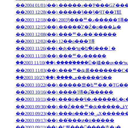
��2003 12/28(��) �����ǯ��ǯ�ϤΤ��Τ餻
��2003 12/18(��) 2003ǯ���ꥹ�ޥ�
��2003 12/15(��) �����ͤȤ�Ź�ο���ط�
��2003 12/08(��) ���ꥹ�ޥ��˸�����
��2003 12/02(��) 12��ο���˥塼
��2003 11/26(��) �ʤ��ߤǥ�ե�å���ٲ�
��2003 11/18(��) ���ꥹ�ޥ�����
��200
��2003 11/03(��) ���ꥸ�ʥ롦�������С
��2003 10/27(��) �ۡ���ڡ�����Ϥ��
��2003 10/22(��) �����졦�եꥼ��¸�ΤǤ
��2003 10/16(��) ����˥塼�μ̿�����
��2003 09/23(��) �
��2003 09/17(��) ��ͤ���ͷ�ӥ��ͥ���
��2003 09/11(��) �Ľ뤪���񤤿����夲�ޤ�