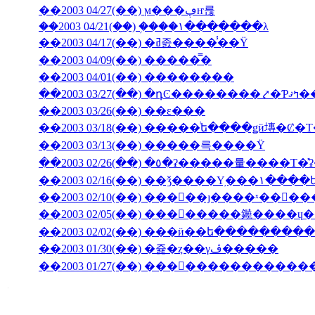
��2003 04/27(��) ϻ���ڥҥ륺
��2003 04/21(��) �֥���١���̵����λ
��2003 04/17(��) �ߥ졼����̾��Ÿ
��2003 04/09(��) �����̿�
��2003 04/01(��) ��������
��2003 03/27(��) 
��2003 03/26(��) ��ε���
��2003 03/18(��) �����ͥե����ǥӥ塼�
��2003 03/13(��) �����륵����Ÿ
��2003 02/10(��) ���󥳥��ȷ����ˣ���
��2003 02/05(��) ��������䥵����
��2003 02/02(��) ���ӥ��ե�����̵����
��2003 01/30(��) �쥹�ȥ��γڤ�����
��2003 01/27(��) �������������