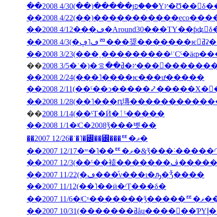
��2008 4/30(��)�����յפ��֤�Υץ�Ʊ
��2008 4/12���ڡ�Around30���ΤΥ��ƥʥ󥹤
��2008
��
2008 3/5�ʿ�)�ץ�ߥ��ࡦ���
��2008 2/24(���˥����ѥ���ư̵�����
��2008 2/11(��ˤ��ͻ�����⤦�����Х�
��
2008 1/14(��ˤΤ�Ӥ�ٲˤ�����
��2008 1/1�ʲС�2008ǯ���볫��
��2007 12/26�ʿ�˥�꡼��꡼���ꥹ�ޥ�
��2007 12/17�ʷ�˥��ꥹ�ޥ�&ǯ���˸
��2007 12/3(�
��2007 11/22(�ڡ���ͤν���ι�ԡ�Ǯ����
��2007 11/12(��˥��ӥ�ʳƮ���δ�
��2007
��200