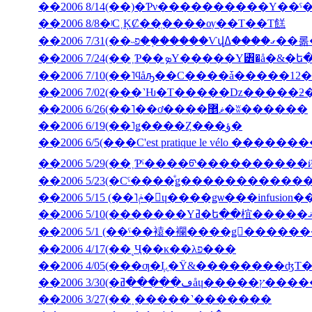
��2006 8/14(��)�Ƥν����������Υ��ˤ
��2006 8/8�ʲС˱ĶȻ��ְ����ѹ��Τ��Τ餻
��2006 7/3
��2006 7/10(��˥ϥåԡ��С����ǡ�����12�
��2006 6/26(��˥��ơ����ޥ޵�ʬ������
��2006 6/19(��˥ǥ����Ȥ���ؤ�
��2006 6/5(���C'est pratique le vélo ������
��2006 5/29(��˲Ƥˤ����ᡦ����������ӥ��塦
��2006 5/15 (��˥ݥ�󡦥ɥ����ǥѡ��
��2006 5/1 (��ˤ��褤�襴����ǥ󥦥����
��2006 4/17(��˻Ҷ��κ��λפ���
��2006 4/05(���ƣ�Ļ̼�Ÿ&��������ʤΤ
��2006 3/30(
��2006 3/27(��˰�­����˺�������