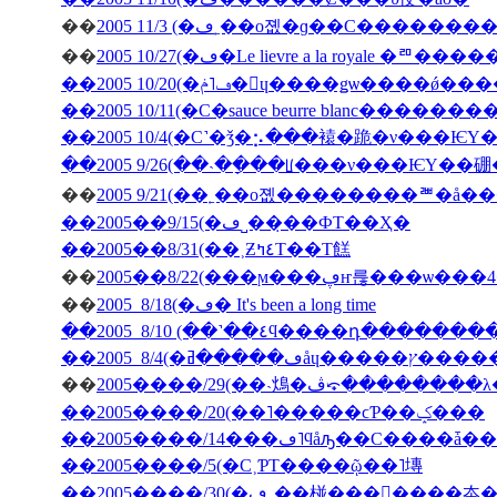
��
��
2005 10/27(�ڡ�Le lievre a la 
��2005 10/20(�ڡ˥ݥ�󡦥ɥ����ǥѡ��
��2005 10/11(�С�sauce beurre blanc������
��2005 10/4(�С˺�ǯ�⡢���褤�跪�ν���Ѥ
��2005 9/26(��˴��ָ��ꡦ���ν���ѤΥ�
��
��2005��9/15(�ڡ˽���̣�ФΤ��Ҳ�
��2005��8/31(��˲Ƶ٤ߤΤ��Τ餻
��
��
2005 8/18(�ڡ� It's been a long time
��2005 8/10 (��˺��٤ϥ����դ�­��
��
2005����/29(��˴䲴�ڤ⤽�����
��2005����/20(��˥�����ϲƤ��ݤ���
��2005����/5(�С˲ƤΤ����ῷ��˥塼