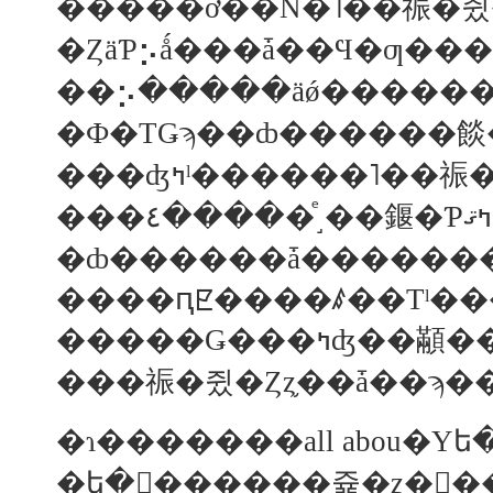
�ȸ������ǡ�������
�ɿ�������all abou
�ե�󥹻������쥹�ȥ�󥬥�