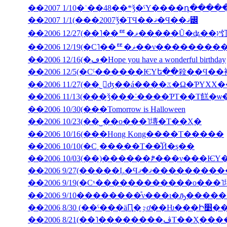
��2007 1/10�ʿ��48��*ǯ�ˤΥ����դ���
��2007 1/1(���2007ǯ�ΤϤ��ޤ�Ϥ��ޤ꡼
��2006 12
��2006 12/19(�С˥��ꥹ�ޥ�
��2006 12/16(�ڡ�Hope you have a wonderful birthday
��2006 11/27(��˾𤱤ʤ��á
��2006 11/13(���ǯ���˸����ƤΤ��Τ餻�ѡ
��2006 10/30(���Tomorrow is Halloween
��2006 10/23(��˽��ο���˥塼�Τ��Ҳ�
��2006 10/16(���Hong Kong����Τ�����
��2006 10/10(�С˿�����Τ��ͤӤ�ȿ��
��2006 9/27(�����Ļ
��2006 9/19(�Сˣ������������ο���
��2006 9/10��������ͤν���ι�ԡ����
��2006 8/30 (��ˤ���äԤ
��2006 8/21(��˥��