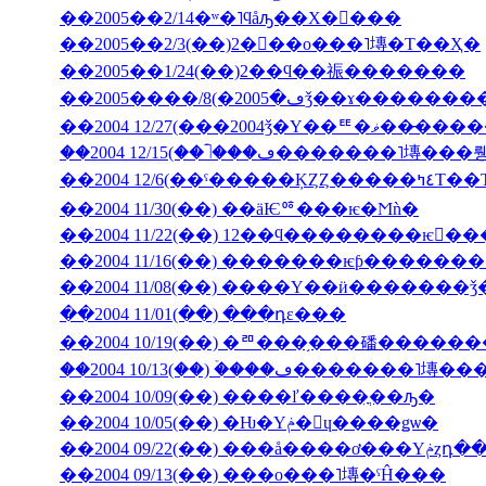
��2005��2/14�ʷ�˥ϥåԡ��Х�󥿥���
��2005��2/3(��)2���ο���˥塼�Τ��Ҳ�
��2005��1/24(��)2��ϥ��祳�������
��2004 12/27(���2004ǯ�Υ��ꥹ�ޥ��
��2004 12/6(��ˤ��
��2004 11/30(��) ��äѤꥷ���ѥ�Ϻǹ�
��2004 11/22(��) 12��ϥ��������ѥ󤬤�
��2004 11/16(��) �������ѥƥ�����
��2004 11/08(��) ����Υ��ӥ�������
��2004 11/01(��) ���դε���
��2004 10/19(��) �ꥨ���֥���磻����
��2004 10/13(��) �ۡ���ڡ����
��2004 10/09(��) ����ľ����ֳ��ԡ�
��2004 10/05(��) �Ƕ�Υݥ�󡦥ɥ����ǥѡ�
��2004 09/
��2004 09/13(��) ���ο���˥塼�ˤĤ���