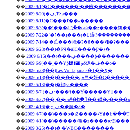
��
2009 9/1(�С������ˤ��餱�������
��
2009 8/20(�ڡ˲Ƥλפ���
��
2009 8/11(�С�̵��ľ��ޤ�����
��
2009 8/3(��ˤ���äԤꤪޯ��ʥӥ��ȥ����饷
��
2009 7/22�ʿ�˥��ɻ���ȷ�򥬥åĥ꣱������
��
2009 7/14�ʲ�)Ĺ���褦�ʡ�û���褦�ʡ���
��
2009 6/28(��)�ƤϤ�äѤ����Ƿ�ޤ�
��
2009 6/15(��)���ڥ����ƥ
��
2009 6/9(��˰��Υƥ꡼�̡��ܤδ䲴�ڤ��о�
��
2009 5/28(��)Les Vin Japonais�Τ��Ҳ�
��
2009 5/18(��)�����ڥ른�好�
��
2009 5/13(��)�鯤β֤ε����
��
2009 5/7 (�ڡˣ���ǯ�֤�Υ֡�����Υ��
��
2009 4/27(�
��
2009 4/16(�ڡ˽ܤ�̣�臘�δ�
��
2009 4/7(��)���о�ιȤ��
��
��
2009 3/25(��)�ˡ�WBC��������