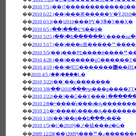
��
2010 7/5 (��)7������������å
��
��
2010 6/13(��)2010���ƤΥ�˥塼�Τ��Ҳ�
��
2010 6/5 (��)���٤ˤϤ��ѿ�
��
2010 5/25 (��)�ե������Υ����
��
2010 5/17 (��)���о졦�����ꥢ���
��
2010 5/5(��)���ƤΣ����θ����
��
��
2010 4/19 (��
��
2010 4/5 (��)�֤���Ļ�
��
2010 3/22(��˺��ε�������
��
2010 3/8(��)2010���ղƿ���ǥ����Ȥ
��
2010 2/22(��˥��
��
2010 2/8�ʷ����ͤν���ι�ԡ������
��
2010 2/1�ʷ����ͤν���ι�ԡ������
��
2010 1/18(��˥��ӥ��ե���γ��ͤ�
��
2010 1/5(�С�2010ǯ�⤤�褤���ư�Ǥ�
��
2009 12/28(��)20