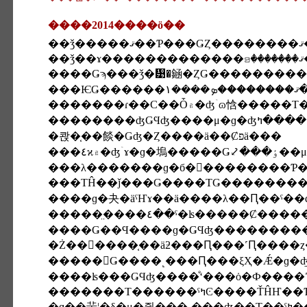
����2014����ö��
��ǯ
�������ɾ��Ϲ��Ȱ۾�ʤۤɷ㤷�
�콵�֤��餤�Ǥʤ�Ȥ����ä��Ȼפä���
���ΤĤ��ǰ���Ǥ����ΤǤ�������
����ɡ�夬�äˤҤɤ��ä����λ��Ԥ��ˤ
�Ż��򤷡����֤��äƻ���Ԥ���˹Ԥ����ȥ
�ɡ��