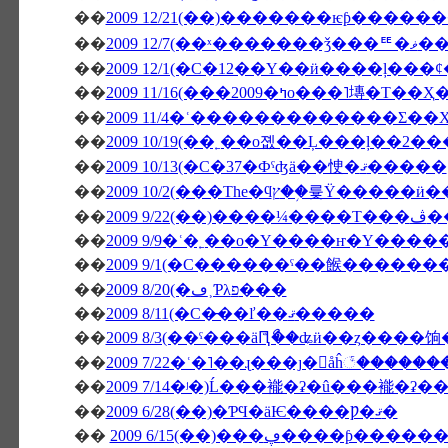
��
��
2009 12/
��
��
2009 11/16(���2009�ߤο���˥塼�Τ��Ҳ
��
2009 11/4�ʿ�������������Σ��Х
��
2009 10/19(��˿��о졦��Ļ���ļ��2�
��
2009 10/13(�С�37�Фˤʤä��㤤�ޤ�����
��
��
�����
��
2009 9/9�ʿ�˿��о�Υ����ҥ�Υ����
��
2009 9/1(�С������ˤ��餱�����
��
2009 8/20(�ڡ˲Ƥλפ���
��
2009 8/11(�С�̵��ľ��ޤ�����
��
2009 8/3(��ˤ���äԤꤪޯ��ʥӥ��ȥ����
��
2009 7/22�ʿ�˥��ɻ���ȷ�򥬥åĥ꣱����
��
2009 7/14�ʲ�)Ĺ���褦�ʡ�û���褦�ʡ�
��
2009 6/28(��)�ƤϤ�äѤ����Ƿ�ޤ�
��
2009 6/15(��)���ڥ���