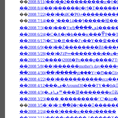
��
��2008 8/4(��)
��
2008 7/22(��)��äѤ
��
��2008 7/3
��2008 6/24(�С�Ⱥ
��2008 5/28(��)�ȤäƤ⥰�����ʳ��
��2008 5/22����)2008�Ƥο���ǥ����Ȥ
��2008 5/8(��)������mother's day�
��2008 4/30(��)�����յפ��
��2008 4/12���ڡ�Around30���ΤΥ��ƥʥ
�
��
ࡦ���󥳥����������о���
��2008 2/24(���˥����ѥ���ư̵�����
��2008 2/11(��ˤ��ͻ�����⤦�����Х