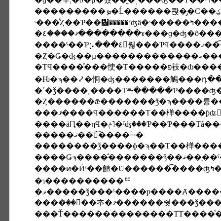
����
�ΤϤ����ͤ���㤤�Τ�
�Ƕ�ϡ��⤦�㤯�ʤ�������鵤���դ��
�ʹ�ǯ����˿����Τ⥱�����Ƥ����ʤ
����äԤ��ηϤ�ݥ˥�ˤʤ꤫���Ƥ
�����ޤ��󤷤͡����ۥۥۥۡ�
��������ǯ����ɸ�ϡ��Τ��椫���
�ɿ����������ꥹ
����ꤪ��򿽤��夲�ޤ������줫���ǯ���ֱ�����Ƥ��餪�դ��礤ĺ���Ƥ��ʤ��ߤΤ����ͤ⾯