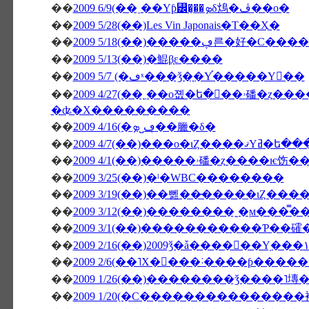
��
2009 6/9(��˰��Υƥ꡼�̡��ܤδ䲴�ڤ��о�
��
2009 5/28(��)Les Vin Japonais�Τ��Ҳ�
��
2009 5/18(��)�����ڥ른�
��
2009 5/13(��)�鯤β֤ε����
��
2009 5/7 (�ڡˣ���ǯ�֤�Υ֡�����Υ��
��
2009 4/27(��˿��о졦�ե�󥹻��ۥ磻�ȥ����ѥ饬���Υ������Ȏ������ե��ꥸ
�ʥ�Х���������
��
2009 4/16(�ڡ˽ܤ�̣�臘�δ�
��
2009 4/7(��)���о
��
��
2009 3/25(��)�ˡ�WBC��������
��
��
��
2009 3/1(��)�����������Ƥ��
��
��
2009 2/6(��˥Х�󥿥���˸����ƥ��
��
2009 1/26(��)��������ǯ����˥塼
��
2009 1/20(�С�������������