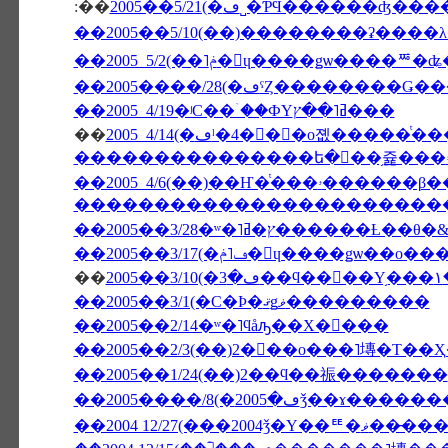
:��
2005��5/21(�ڡ˽�ƤϤ�����
��2005����/28(�ڡˤȤ��������
��2005 4/19�ʲС��ۤ��ФΥߥ˥��ץ���
��
������������������������
��2005��3/28�ʷ�˥ץ�ߥ���
��2005��3/17(�ڡ˥ݥ�󡦥ɥ����ǥѡ��ο��
��
2
��2005��3/1(�С�Ϸ�ޤǥޥ���������
��2005��2/14�ʷ�˥ϥåԡ��Х�󥿥���
��2005��2/3(��)2���ο���˥塼�Τ��
��2005��1/24(��)2��ϥ��祳�������
��2004 12/27(���2004ǯ�Υ�