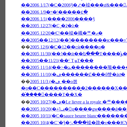
��2006 1/9�ʷ�ˤ�����٤�
��2006 1/1(����2006����ǯ
��2005 12/27(�С˻�ʡ�λ�
��2005 12/20�ʲСˤ��褤�襯�ꥹ�ޥ�
��
2005 12/6(�С�12��ϲܰм����о�
��200
��2005��11/21(��ˤۤΤܤΤ���̣
��2005 11/10(�ڡ������Ȼ���ΰ㤤�äơ�
��
2005 11/3 (�ڡ˿��о졦
�ɡ��С���������̳�ƻ������Х��ˤΥѥ���߾Ƥ�������Х��ˤΥ�
�֡���֥�󥽡����Τ��Ҳ�
��
2005 10/27(�ڡ�Le lievre a l
��2005 10/20(�ڡ˥ݥ�󡦥ɥ����ǥѡ
��2005 10/11(�С�sauce beurre blanc����
��2005 10/4(�С˺�ǯ�⡢���褤�跪�ν���