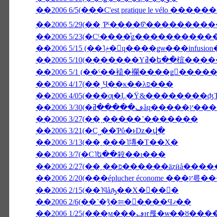
��2006 6/5(���C'est pratique le vélo ����
��2006 5/29(��˲Ƥˤ����ᡦ����������ӥ�
��2006 5/15 (��˥ݥ�󡦥ɥ����ǥѡ
��2006 5/1 (��ˤ��褤�襴����ǥ󥦥���
��2006 4/17(��˻Ҷ��κ��λפ���
��2006 4/05(���ƣ�Ļ̼�Ÿ&��������
��2006 3/
��2006 3/27(��˰�­����˺�������
��2006 3/21(�С˽��Ƥΰ�ͱǲ�վ�
��2006 3/13(��˿���˥塼�Τ��Ҳ�
��2006 3/7(�С˥ե��殺��ι���
��2006 2/27(��˿��פ������äȥӥå��
��2006 2/20(
��2006 2/15(��˥ϥåԡ��Х�󥿥��󡦣�
��2006 2/6(��˺�ǯ�⥢�󥳥����Ϥޤ��
��2006 1/25(���ϻ���ڥҥ륺�ѡ