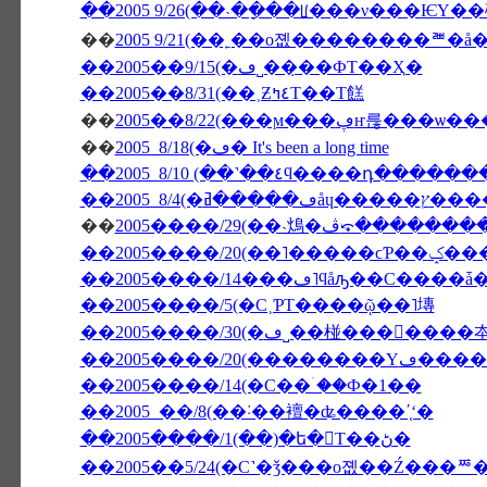
��2005 9/26(��˴��ָ��ꡦ���ν���Ѥ
��
��2005��9/15(�ڡ˽���̣�ФΤ��Ҳ�
��2005��8/31(��˲Ƶ٤ߤΤ��Τ餻
��
��
2005 8/18(�ڡ� It's been a long time
��2005 8/10 (��˺��٤ϥ����դ�
��
2005����/29(��˴䲴�ڤ⤽��
��2005����/20(��˥�����ϲƤ�
��2005����/5(�С˲ƤΤ����ῷ��˥塼
��2005����/2
��2005����/14(�С��ۤ��Ф�1��
��2005 ��/8(��˸��襢�ʥ����ʹ֤ʻ�
��2005����/1(��)�ե�󥹤Τ��ڻ�
��2005��5/24(�С˺�ǯ���о졦��Ź���ꥸ