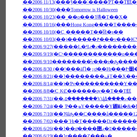
��2006 11/13(���ǯ���˸����ƤΤ��Τ餻
��2006 10/30(���Tomorrow is Halloween
��2006 10/23(��˽��ο���˥塼�Τ��Ҳ�
��2006 10/16(���Hong Kong����Τ���
��2006 10/10(�С˿�����Τ��ͤӤ�ȿ��
��2006 9/27(����
��2006 9/19(�Сˣ������������ο�
��2006 9/10��������ͤν���ι�ԡ���
��2006 
��2006 8/21(��
��2006 8/14(��)�Ƥν����������Υ�
��2006 8/8�ʲС˱ĶȻ��ְ����ѹ��Τ��Τ餻
��2006 
��2006 7/10(��˥ϥåԡ��С����ǡ�����1
��2006 6/26(��˥��ơ����ޥ޵�ʬ��
��2006 6/19(��˥ǥ����Ȥ���ؤ�