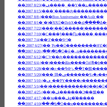
��2007 8/23(�
��2007 8/15(���˺����ʤ�������
��2007 8/8 (���Bon Anniversaire ��Août ��
��2007 7/10(�С���ǯ���Ԥμ����˿���
��2007 7/4(��ˤȤ���ϥץ˥�
��2007 6/20 (��)�ե�󥹸
��2007 6/4 (��)����ߥåɥ����
��2007 5/28(��)�ȥۥ��ԳФˤ⡦��Τ�
��2007 5/20(�
��2007 5/10 (�ڡ˽��ƤΥ����ȥ��
��2007 5/1(��)����������β֥��ƥ�
��2007 4/25 (��)�ڤ������Ͽͤ��줾��
��2007 4/17 (��)ϻ���ڤǥ�ͤ�����