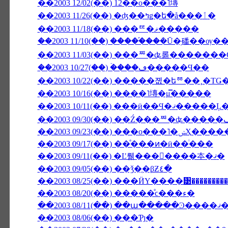
��2003 12/02(��) 12��ο���˥塼
��2003 11/26(��) �ʤ��ߤǥ�ե�å���ٲ�
��2003 11/18(��) ���ꥹ�ޥ�����
��2003 11/03(��) ���ꥸ�ʥ롦�������
��2003 10/27(��) �ۡ���ڡ�����Ϥ��
��2003 10/22(��) �����졦�եꥼ��¸�Τ
��2003 10/16(��) ����˥塼�μ̿�����
��2003 09/23(��
��2003 09/17(��) ��ͤ���ͷ�ӥ��ͥ���
��2003 09/11(��) �Ľ뤪���񤤿����夲�ޤ�
��2003 09/05(��) ��ǯ�֤�βƵ٤�
��2003 08/25(��) ���ӤΥ����᥹��������
��2003 08/20(��) �����ͤϲ���ء�
��2003 08/
��2003 08/06(��) ���Ƥȷ�