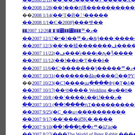
��
2008 1/14(��ˤΤ�Ӥ�ٲˤ�����
��2008 1/1�ʲС�2008ǯ���볫��
��2007 12/26�ʿ�˥�꡼��꡼���ꥹ�ޥ�
��2007 12/17�ʷ�˥��ꥹ�ޥ�&ǯ�
��2007 12
��2007 11/22(�ڡ���ͤν���ι�ԡ�Ǯ����
��2007 11/12(��˥��ӥ�ʳƮ���δ�
�
��
2007 10/23(�С˥����ա����Фȳ�Ʈ�δ�
��2007 10/17(��ˣȣ���� Wedding �ѡ��ȣ�
��2007 10/8 (��˺����λ��Ư���ޥ�
��2007 10/3 (��˥����դΤ���������NON
��2007 9/25(�С˽��μ¤��ͥ��������
��2007 9/17(��ˤ���äƱĶ�˸����
��2007 9/10(��˥���ե��ȥꥨ�åȤäơ�
��2007 8/27(���The World of Peter Rabbit