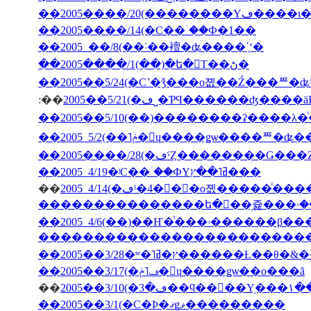
��2005����/20(��
��2005����/14(�С��ۤ��Ф�1��
��2005 ��/8(��˸��襢�ʥ����ʹ֤ʻ�
��2005����/1(��)�ե�󥹤Τ��ڻ�
��2005��5/24(�С˺�ǯ���о졦��Ź���ꥸ�ʥ
:��
2005��5/21(�ڡ˽�ƤϤ������ʤ
��2005����/28(�ڡˤȤ��������Ǥ�
��2005 4/19�ʲС��ۤ��ФΥߥ˥��ץ���
��
�������������������������
��2005��3/28�ʷ�˥ץ�ߥ�����
��2005��3/17(�ڡ˥ݥ�󡦥ɥ����ǥѡ��ο���ã
��
2005�
��2005��3/1(�С�Ϸ�ޤǥޥ���������