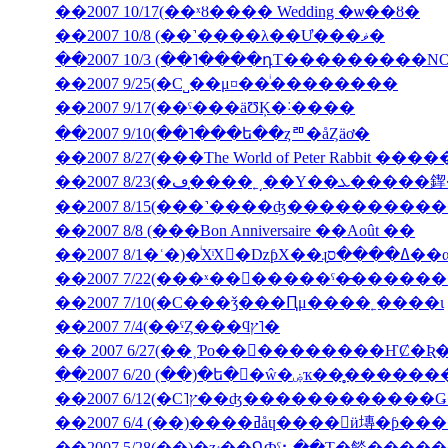
��2007 10/17(��ˣȣ���� Wedding �ѡ��ȣ�
��2007 10/8 (��˺����λ��Ư���ޥ�
��2007 10/3 (��˥����դΤ���������NON J
��2007 9/25(�С˽��μ¤��ͥ��������
��2007 9/17(��ˤ���äƱĶ�˸����
��2007 9/10(��˥���ե��ȥꥨ�åȤäơ�
��2007 8/27(���The World of Peter Rabbit �
��2007 8/23(�ڡ�̩
��2007 8/15(���˺����ʤ��������
��2007 8/8 (���Bon Anniversaire ��Août ��
��2007 7/10(�С���ǯ���Ԥμ����˿����ι
��2007 7/4(��ˤȤ���ϥץ˥�
��2007 6/20 (��)�ե�󥹸�ŵ�
��2007 6/4 (��)����ߥåɥ����󎥥
��2007 5/28(��)�ȥۥ��ԳФˤ⡦��Τ�餤�