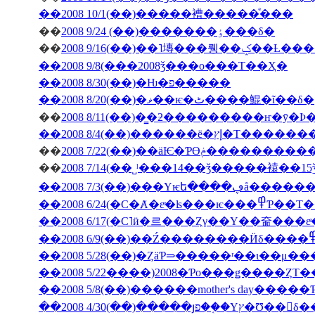
��2008 10/1(��)�����褿�����ͤ���
��
2008 9/24 (��)�������ٶ���δ�
��
2008 9/16(��)��˥塼
��2008 9/8(���2008ǯ���ο���Τ��Ҳ�
��2008 8/30(��)�Ƕ�פ�����
��2008 8/20(��)�ޥ��ѥ�ٹ����鯤�ĩ��δ�
��
��2008 8/4(��)���
��
2008 7/22(��)��äѤ�Ƥϴ
��
��2008 7/3(��
��2008 6/24(�С�Ⱥ�εͤ�ʪ�
��2008 5/28(��)�ȤäƤ⥰�����ʳ��ι�
��2008 5/22����)2008�Ƥο���ǥ����ȤΤ
��2008 5/8(��)������mother's day���
��2008 4/30(��)�����յפ��֤�Υץ�Ʊ