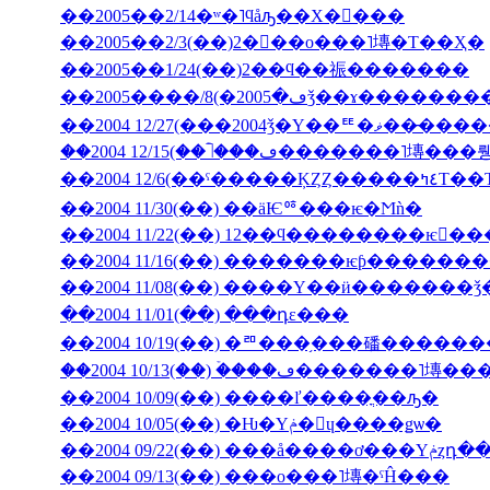
��2005��2/14�ʷ�˥ϥåԡ��Х�󥿥���
��2005��2/3(��)2���ο���˥塼�Τ��Ҳ�
��2005��1/24(��)2��ϥ��祳�������
��2004 12/27(���2004ǯ�Υ��ꥹ�ޥ��
��2004 12/6(��ˤ��
��2004 11/30(��) ��äѤꥷ���ѥ�Ϻǹ�
��2004 11/22(��) 12��ϥ��������ѥ󤬤�
��2004 11/16(��) �������ѥƥ�����
��2004 11/08(��) ����Υ��ӥ�������
��2004 11/01(��) ���դε���
��2004 10/19(��) �ꥨ���֥���磻����
��2004 10/13(��) �ۡ���ڡ����
��2004 10/09(��) ����ľ����ֳ��ԡ�
��2004 10/05(��) �Ƕ�Υݥ�󡦥ɥ����ǥѡ�
��2004 09/
��2004 09/13(��) ���ο���˥塼�ˤĤ���