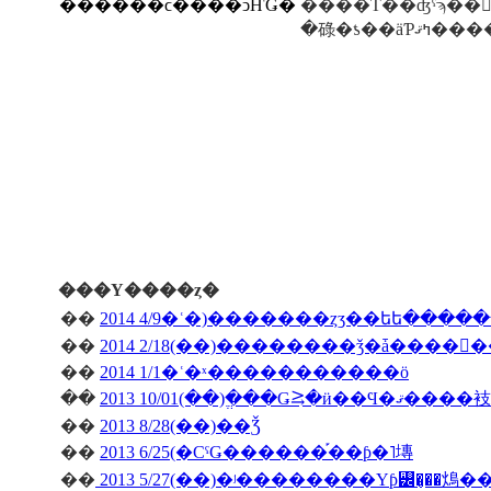
������ϲ����ͻҤǤ�
����ͤΤ��ʤˤϡ��򤤿
�碌�ƾ��äƤߤޤ
���Υ����ȥ�
��
2014 4/9�ʿ�)�������ȥӡ��եե����
��
��
2014 1/1�ʿ�ˣ�����������ö
��
2013 10/01(��)�ֱ��Ǥ⥸�ӥ��Ϥ�ޤ����衼
��
2013 8/28(��)��Ǯ
��
2013 6/25(�СˤǤ������֡��ƥ�˥塼
��
2013 5/27(��)�ʲ��������Υƥ꡼�̡��䲴�