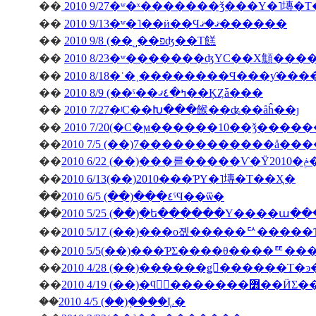
��
2010 9/27�ʷ�ˣ�������ǯ���Υ�˥塼�
��
2010 9/13�ʷ�˥��ӥ��Ϥޤ�ޤ������
��
2010 9/8 (��˽��פʤ��Τ餻
��
2010 8/23�ʷ�������ʤΥС��Х顦�
��
2010 8/18�ʿ�˲��������Ϥ���ƴ�
��
2010 8/9 (��ˤ��ߤ�٤ޤ��ĶȤǡ���
��
2010 7/27�ʲС��Խ���餱��ʥ��åĥ��ȷ
��
2010 7/20(�С�ϻ������10��ǯ����
��
2010 7/5 (��)7������������å��
��
��
2010 6/13(��)2010���ƤΥ�˥塼�Τ��Ҳ�
��
2010 6/5 (��)���٤ˤϤ��ѿ�
��
2010 5/25 (��)�ե������Υ����ա�
��
2010 5/17 (��)���о졦�����ꥢ����
��
2010 5/5(��)���ƤΣ����θ����ꥹ
��
��
2010 4/19 (��)�ϥ󥬥
��
2010 4/5 (��)�֤���Ļ�