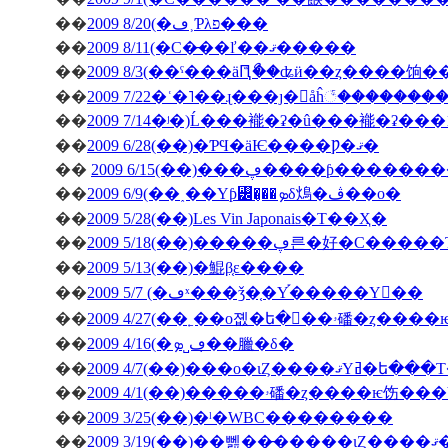
��
2009 8/20(�ڡ˲Ƥλפ���
��
2009 8/11(�С�̵��ľ��ޤ�����
��
2009 8/3(��ˤ���äԤꤪޯ��ʥӥ��ȥ����饷
��
2009 7/22�ʿ�˥��ɻ���ȷ�򥬥åĥ꣱������
��
2009 7/14�ʲ�)Ĺ���褦�ʡ�û���褦�ʡ���
��
2009 6/28(��)�ƤϤ�äѤ����Ƿ�ޤ�
��
2009 6/15(��)���ڥ����ƥ
��
2009 6/9(��˰��Υƥ꡼�̡��ܤδ䲴�ڤ��о�
��
2009 5/28(��)Les Vin Japonais�Τ��Ҳ�
��
2009 5/18(��)�����ڥ른�好�
��
2009 5/13(��)�鯤β֤ε����
��
2009 5/7 (�ڡˣ���ǯ�֤�Υ֡�����Υ��
��
2009 4/27(�
��
2009 4/16(�ڡ˽ܤ�̣�臘�δ�
��
2009 4/7(��)���о�ιȤ��
��
��
2009 3/25(��)�ˡ�WBC��������
��
200