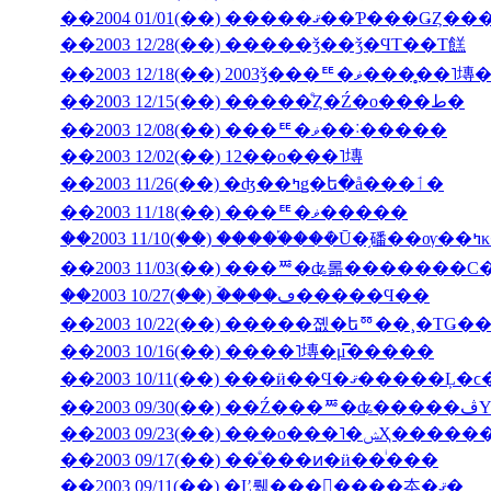
��2003 12/28(��) �����ǯ��ǯ�ϤΤ��Τ餻
��2003 12/18(��) 2003ǯ���ꥹ�ޥ�
��2003 12/15(��) �����ͤȤ�Ź�ο���ط�
��2003 12/08(��) ���ꥹ�ޥ��˸�����
��2003 12/02(��) 12��ο���˥塼
��2003 11/26(��) �ʤ��ߤǥ�ե�å���ٲ�
��2003 11/18(��) ���ꥹ�ޥ�����
��200
��2003 11/03(��) ���ꥸ�ʥ롦�������С
��2003 10/27(��) �ۡ���ڡ�����Ϥ��
��2003 10/22(��) �����졦�եꥼ��¸�ΤǤ
��2003 10/16(��) ����˥塼�μ̿�����
��2003 09/23(��) �
��2003 09/17(��) ��ͤ���ͷ�ӥ��ͥ���
��2003 09/11(��) �Ľ뤪���񤤿����夲�ޤ�