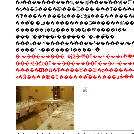
�ޤ����������뺧��뺧����ͤ��줾�쿧
�ɤ�ʪ�Ǥ����顢���Ĥ��� ���Τ���ͤ��
���ͤ� �ڤ���������ǤⳫ�����鹬
������ǯ�塩����ǯ�塩�뺧����ǯ�̤ܰ�
���Ť��Ƥ��ɤ������Τ�ޤ���͡�
���λ��ˤϡ�
����Ǥϡ������Ϥ����դ�