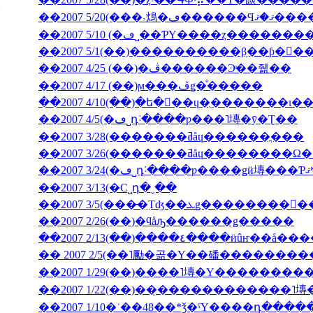
��2007 5/20(���˴䲴�ڡ�
��2007 5/10 (�ڡ˽��ƤΥ����ȥ����
��2007 5/1(��)����������β֥��ƥ�󥯡
��2007 4/25 (��)�ڤ������Ͽͤ��줾��
��2007 4/17 (��)ϻ���ڤǥ�ͤ�����
��2007 4/5(�ڡ˽դ˸����ƿ���˥塼�ȳ�Ʈ��
��2007 3/28(�������ߥåɥ������ֳ���
��2007 3/26(�������ߥåɥ
��2007 3/13(�С˽դ�ˬ��
��2007 2/26(��)�ϥåԡ������ǥ�����
��2007 2/13(��)����٤����ӥ
�� 2007 2/5(��˥勵�곪�Υ��磻�������
��2007 1/22(��)��̣������������˥
��2007 1/10�ʿ��48��*ǯ�ˤΥ����դ���