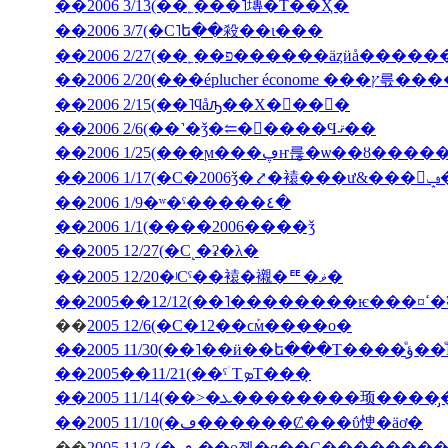
��2006 3/13(��˿���˥塼�Τ��Ҳ�
��2006 3/7(�С˥ե��殺��ι���
��2006 2/27(��˿��פ������äȥӥå����
��2006 2/20(���ép
��2006 2/15(��˥ϥåԡ��Х�󥿥��󡦣�
��2006 2/6(��˺�ǯ�⥢�󥳥����Ϥޤ��
��2006 1/25(���ϻ���ڥҥ륺�ѡ��ȣ
��2
��2006 1/9�ʷ�ˤ�����٤�
��2006 1/1(����2006����ǯ
��2005 12/27(�С˻�ʡ�λ�
��2005 12/20�ʲСˤ��褤�襯�ꥹ�ޥ�
��200
��
2005 12/6(�С�12��ϲܰм����о�
��2005 11/3
��2005��11/21(��ˤۤΤܤΤ���̣
��2005 11/10(�ڡ������Ȼ���ΰ㤤�äơ�
��
2005 11/3 (�ڡ˿��о졦�ɡ��С���������̳�ƻ������Х��ˤΥѥ���߾Ƥ�������Х��ˤΥ��塼�������줿