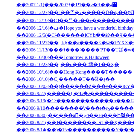
��2007 1/1(���2007ǯ�ΤϤ��ޤ�Ϥ��ޤ꡼
��2006 12
��2006 12/19(�С˥��ꥹ�ޥ�
��2006 12/16(�ڡ�Hope you have a wonderful birthday
��2006 11/27(��˾𤱤ʤ��á
��2006 11/13(���ǯ���˸����ƤΤ��Τ餻�ѡ
��2006 10/30(���Tomorrow is Halloween
��2006 10/23(��˽��ο���˥塼�Τ��Ҳ�
��2006 10/16(���Hong Kong����Τ�����
��2006 10/10(�С˿�����Τ��ͤӤ�ȿ��
��2006 9/27(�����Ļ
��2006 9/19(�Сˣ������������ο���
��2006 9/10��������ͤν���ι�ԡ����
��2006 8/30 (��ˤ���äԤ
��2006 8/21(��˥��
��2006 8/14(��)�Ƥν����������Υ��ˤ