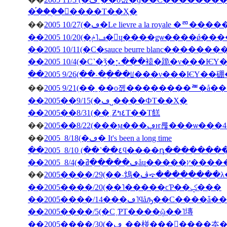
�֡���֥�󥽡����Τ��Ҳ�
��
2005 10/27(�ڡ�Le lievre a la 
��2005 10/20(�ڡ˥ݥ�󡦥ɥ����ǥѡ��
��2005 10/11(�С�sauce beurre blanc������
��2005 10/4(�С˺�ǯ�⡢���褤�跪�ν���Ѥ
��2005 9/26(��˴��ָ��ꡦ���ν���ѤΥ�
��
��2005��9/15(�ڡ˽���̣�ФΤ��Ҳ�
��2005��8/31(��˲Ƶ٤ߤΤ��Τ餻
��
��
2005 8/18(�ڡ� It's been a long time
��2005 8/10 (��˺��٤ϥ����դ�­��
��
2005����/29(��˴䲴�ڤ⤽�����
��2005����/20(��˥�����ϲƤ��ݤ���
��2005����/5(�С˲ƤΤ����ῷ��˥塼