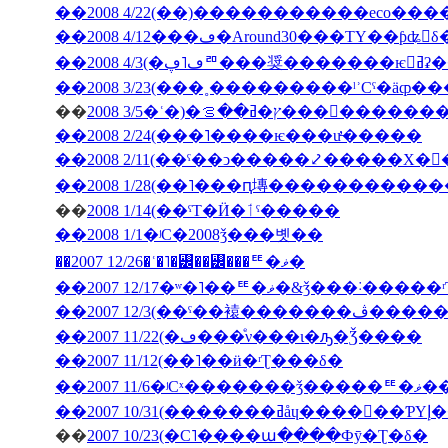
��2008 4/12���ڡ�Around30���ΤΥ��ƥʥ󥹤
��2008
��
2008 3/5�ʿ�)�ץ�ߥ��ࡦ���
��2008 2/24(���˥����ѥ���ư̵�����
��2008 2/11(��ˤ��ͻ�����⤦�����Х�
��
2008 1/14(��ˤΤ�Ӥ�ٲˤ�����
��2008 1/1�ʲС�2008ǯ���볫��
��2007 12/26�ʿ�˥�꡼��꡼���ꥹ�ޥ�
��2007 12/17�ʷ�˥��ꥹ�ޥ�&ǯ���˸
��2007 12/3(�
��2007 11/22(�ڡ���ͤν���ι�ԡ�Ǯ����
��2007 11/12(��˥��ӥ�ʳƮ���δ�
��2007
��200
��
2007 10/23(�С˥����ա����Фȳ�Ʈ�δ�