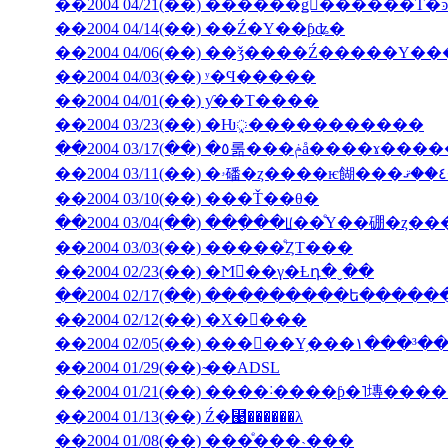
��2004 04/14(��) ��Ź�Υ��ƥʥ�
��2004 04/06(��) ��ǯ����Ź�����
��2004 04/03(��) ʸ�Ϥ�����
��2004 04/01(��) ƴ��Τ����
��2004 03/23(��) �Ƕᤪ�����������
��2004 03/17(��) �٥롦���ݥå����ɤ
��2004 03/10(��) ���Ť��θ�
��2004 03/04(��) ���ָ��ꡦ��ͤΥ��硼�ȥ�
��2004 03/03(��) �����ͤȤΤ���
��2004 02/23(��) �Ϻ��γ�Ƚդ�ˬ��
��2004 02/17(��) ���������ե���
��2004 02/12(��) �Х�󥿥���
��2004 02/05(��) ���󥳥��Υ֥���١���³�
��2004 01/29(��) ̴��ADSL
��2004 01/13(��) Ź�⹩��̵����λ
��2004 01/08(��) ���ͤ���˴���