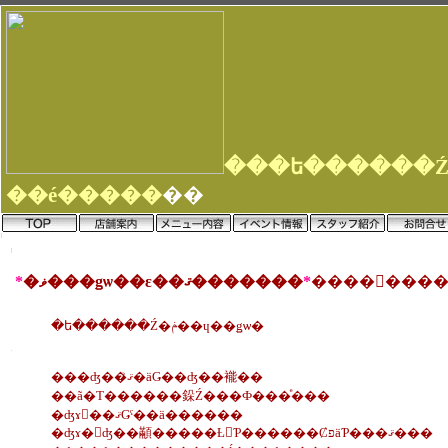
��é�����
��
*
�ޥ���ǥѡ��ε��ޤ�������
*
�ե������Ź�ݥ��ɥ��ǥѡ�
���ʤ��ޤꤪ�äǤ��ʤ��褦��
��ã�Τ������䤪Ź���Ф���ͤ���
�ʤɤ򡢺��ޤǤˤ��ä������
�ʤɤ�򤨤ʤ��顢�����Ƚ񤤤Ƥ������ȻפäƤ���ޤ���