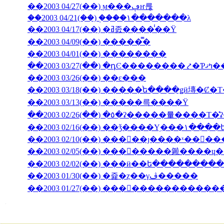
��2003 04/27(��) ϻ���ڥҥ륺
��2003 04/21(��) �֥���١���̵����λ
��2003 04/17(��) �ߥ졼����̾��Ÿ
��2003 04/09(��) �����̿�
��2003 04/01(��) ��������
��2003 03/27(��) 
��2003 03/26(��) ��ε���
��2003 03/18(��) �����ͥե����ǥӥ塼�
��2003 03/13(��) �����륵����Ÿ
��2003 02/10(��) ���󥳥��ȷ����ˣ���
��2003 02/05(��) ��������䥵����
��2003 02/02(��) ���ӥ��ե�����̵����
��2003 01/30(��) �쥹�ȥ��γڤ�����
��2003 01/27(��) �������������