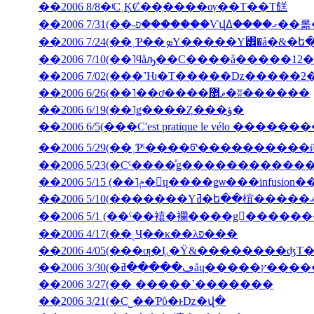
��2006 8/8�ʲС˱ĶȻ��ְ����ѹ��Τ��Τ餻
��2006 7/3
��2006 7/10(��˥ϥåԡ��С����ǡ�����12�
��2006 6/26(��˥��ơ����ޥ޵�ʬ������
��2006 6/19(��˥ǥ����Ȥ���ؤ�
��2006 6/5(���C'est pratique le vélo ������
��2006 5/29(��˲Ƥˤ����ᡦ����������ӥ��塦
��2006 5/15 (��˥ݥ�󡦥ɥ����ǥѡ��
��2006 5/1 (��ˤ��褤�襴����ǥ󥦥����
��2006 4/17(��˻Ҷ��κ��λפ���
��2006 4/05(���ƣ�Ļ̼�Ÿ&��������ʤΤ
��2006 3/30(
��2006 3/27(��˰�­����˺�������
��2006 3/21(�С˽��Ƥΰ�ͱǲ�վ�