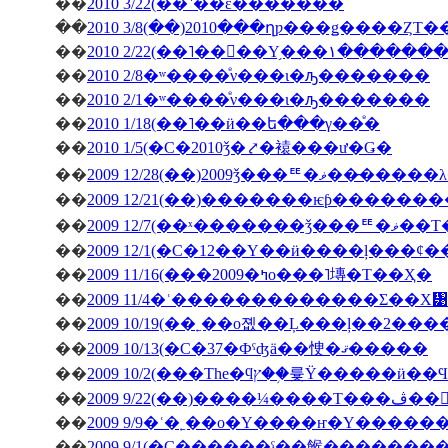
��
2010 3/22(��˺��ε�������
��
2010 3/8(��)2010���ղƿ���ǥ����ȤΤ
��
2010 2/22(��˥��󥳥��Υ
��
2010 2/8�ʷ����ͤν���ι�ԡ�������
��
2010 2/1�ʷ����ͤν���ι�ԡ�������
��
2010 1/18(��˥��ӥ��ե���γ��ͤ�
��
2010 1/5(�С�2010ǯ�⤤�褤���ư�Ǥ�
��
2009 12/28(��)2009ǯ
��
��
2009 12/7(��ˣ�
��
��
2009 11/16(���2009�ߤο���˥塼�Τ��Ҳ�
��
2009 11/4�ʿ�������������Σ��Х᥹
��
2009 10/19(��˿��о졦��Ļ���ļ��2���
��
2009 10/13(�С�37�Фˤʤä��㤤�ޤ�����
��
��
�ڤ��󤬽�����
��
2009 9/9�ʿ�˿��о�Υ����ҥ�Υ������
��
2009 9/1(�С������ˤ��餱�������