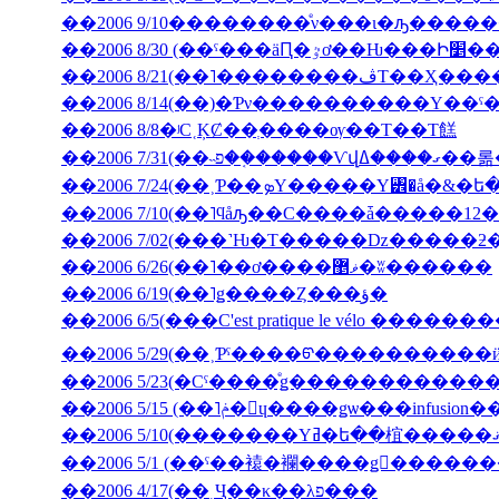
��2006 9/10��������ͤν���ι�ԡ����
��2006 8/30 (��ˤ���äԤ
��2006 8/21(��˥��
��2006 8/14(��)�Ƥν����������Υ��ˤ
��2006 8/8�ʲС˱ĶȻ��ְ����ѹ��Τ��Τ餻
��2006 7/3
��2006 7/10(��˥ϥåԡ��С����ǡ�����12�
��2006 6/26(��˥��ơ����ޥ޵�ʬ������
��2006 6/19(��˥ǥ����Ȥ���ؤ�
��2006 6/5(���C'est pratique le vélo ������
��2006 5/29(��˲Ƥˤ����ᡦ����������ӥ��塦
��2006 5/15 (��˥ݥ�󡦥ɥ����ǥѡ��
��2006 5/1 (��ˤ��褤�襴����ǥ󥦥����
��2006 4/17(��˻Ҷ��κ��λפ���