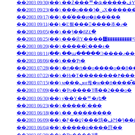
��2003 09/23(��) �
��2003 09/17(��) ��ͤ���ͷ�ӥ��ͥ���
��2003 09/11(��) �Ľ뤪���񤤿����夲�ޤ�
��2003 09/05(��) ��ǯ�֤�βƵ٤�
��2003 08/25(��) ���ӤΥ����᥹����������
��2003 08/20(��) �����ͤϲ���ء�
��2003 08/11(��) ��ա���
��2003 08/06(��) ���Ƥȷ�
��2003 07/28(��) �ԥ��ԥ��ο����о��8
��2003 07/22(��) �Ƕ�Τ��������ꎥ�
��2003 07/15(��) ϻ���ڥҥ륺�ѡ
��2003 07/09(��) �Ƥο����˥塼��2���о�
��2003 06/30(��) ƴ��Υ��ꥹ�ȥե�
��2003 06/23(��) �����ͤ˴���
��2003 06/18(��) ��˻��������
��2003 06/09(��
��2003 06/04(��) �����ӥ����罸��