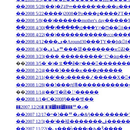
��2008 5/28(��)�ȤäƤ⥰�����ʳ��ι�
��2008 5/22����)2008�Ƥο���ǥ����ȤΤ
��2008 5/8(��)������mother's day���
��2008 4/30(��)�����յפ��֤�Υץ�Ʊ
��2008 4/12���ڡ�Around30���ΤΥ��ƥʥ󥹤
��2008
��
2008 3/5�ʿ�)�ץ�ߥ��ࡦ���
��2008 2/24(���˥����ѥ���ư̵�����
��2008 2/11(��ˤ��ͻ�����⤦�����Х�
��
2008 1/14(��ˤΤ�Ӥ�ٲˤ�����
��2008 1/1�ʲС�2008ǯ���볫��
��2007 12/26�ʿ�˥�꡼��꡼���ꥹ�ޥ�
��2007 12/17�ʷ�˥��ꥹ�ޥ�&ǯ���˸
��2007 12/3(�
��2007 11/22(�ڡ���ͤν���ι�ԡ�Ǯ����