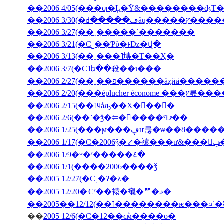
��2006 4/05(���ƣ�Ļ̼�Ÿ&��������ʤΤ
��2006 3/30(
��2006 3/27(��˰�­����˺�������
��2006 3/21(�С˽��Ƥΰ�ͱǲ�վ�
��2006 3/13(��˿���˥塼�Τ��Ҳ�
��2006 3/7(�С˥ե��殺��ι���
��2006 2/27(��˿��פ������äȥӥå����
��2006 2/20(���ép
��2006 2/15(��˥ϥåԡ��Х�󥿥��󡦣�
��2006 2/6(��˺�ǯ�⥢�󥳥����Ϥޤ��
��2006 1/25(���ϻ���ڥҥ륺�ѡ��ȣ
��2
��2006 1/9�ʷ�ˤ�����٤�
��2006 1/1(����2006����ǯ
��2005 12/27(�С˻�ʡ�λ�
��2005 12/20�ʲСˤ��褤�襯�ꥹ�ޥ�
��200
��
2005 12/6(�С�12��ϲܰм����о�