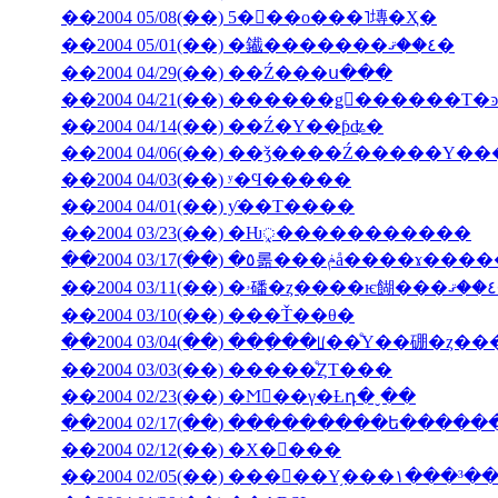
��2004 05/08(��) 5���ο���˥塼�Ҳ�
��2004 05/01(��) �䥫�������٤��ޤ�
��2004 04/29(��) ��Ź���ս���
��2004 04/14(��) ��Ź�Υ��ƥʥ�
��2004 04/06(��) ��ǯ����Ź�����
��2004 04/03(��) ʸ�Ϥ�����
��2004 04/01(��) ƴ��Τ����
��2004 03/23(��) �Ƕᤪ�����������
��2004 03/17(��) �٥롦���ݥå����ɤ
��2004 03/10(��) ���Ť��θ�
��2004 03/04(��) ���ָ��ꡦ��ͤΥ��硼�ȥ�
��2004 03/03(��) �����ͤȤΤ���
��2004 02/23(��) �Ϻ��γ�Ƚդ�ˬ��
��2004 02/17(��) ���������ե���
��2004 02/12(��) �Х�󥿥���
��2004 02/05(��) ���󥳥��Υ֥���١���³�