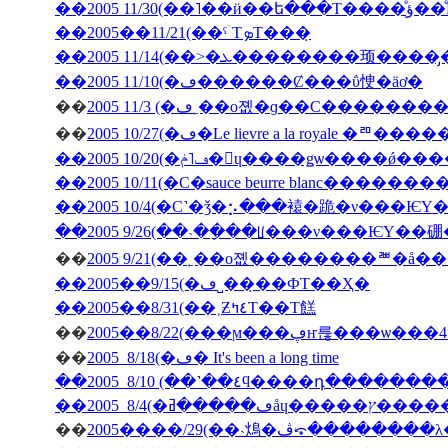
��2005 11/3
��2005��11/21(��ˤۤΤܤΤ���̣
��2005 11/10(�ڡ������Ȼ���ΰ㤤�äơ�
��
��
2005 10/27(�ڡ�Le lievre a la 
��2005 10/20(�ڡ˥ݥ�󡦥ɥ����ǥѡ��
��2005 10/11(�С�sauce beurre blanc������
��2005 10/4(�С˺�ǯ�⡢���褤�跪�ν���Ѥ
��2005 9/26(��˴��ָ��ꡦ���ν���ѤΥ�
��
��2005��9/15(�ڡ˽���̣�ФΤ��Ҳ�
��2005��8/31(��˲Ƶ٤ߤΤ��Τ餻
��
��
2005 8/18(�ڡ� It's been a long time
��2005 8/10 (��˺��٤ϥ����դ�­��
��
2005����/29(��˴䲴�ڤ⤽�����