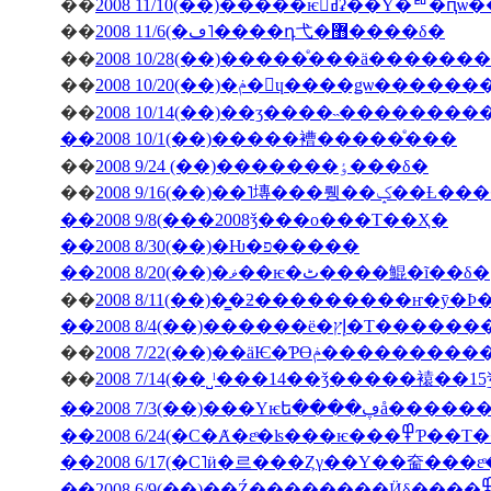
��
2008 11/10(��)�����ѥ󥻥ߥʡ��Υ�
��
2008 11/6(�ڡ˥����դ⼷�޻����δ�
��
2008 10/28(��)�����ͤ���ä�����
��
2008 10/20(��)�ݥ�󎥥ɥ����ǥѡ
��
2008 10/14(��)��ӡ����˵��������
��2008 10/1(��)�����褿�����ͤ���
��
2008 9/24 (��)�������ٶ���δ�
��
2008 9/16(��)��˥塼
��2008 9/8(���2008ǯ���ο���Τ��Ҳ�
��2008 8/30(��)�Ƕ�פ�����
��2008 8/20(��)�ޥ��ѥ�ٹ����鯤�ĩ��δ�
��
��2008 8/4(��)���
��
2008 7/22(��)��äѤ�Ƥϴ
��
��2008 7/3(��
��2008 6/24(�С�Ⱥ�εͤ�ʪ�