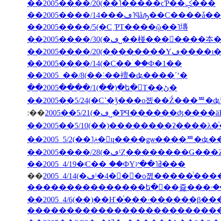
��2005����/20(��˥�����ϲƤ��ݤ���
��2005����/5(�С˲ƤΤ����ῷ��˥塼
��2005����/20(��
��2005����/14(�С��ۤ��Ф�1��
��2005 ��/8(��˸��襢�ʥ����ʹ֤ʻ�
��2005����/1(��)�ե�󥹤Τ��ڻ�
��2005��5/24(�С˺�ǯ���о졦��Ź���ꥸ�ʥ
:��
2005��5/21(�ڡ˽�ƤϤ������ʤ
��2005����/28(�ڡˤȤ��������Ǥ�
��2005 4/19�ʲС��ۤ��ФΥߥ˥��ץ���
��
�������������������������