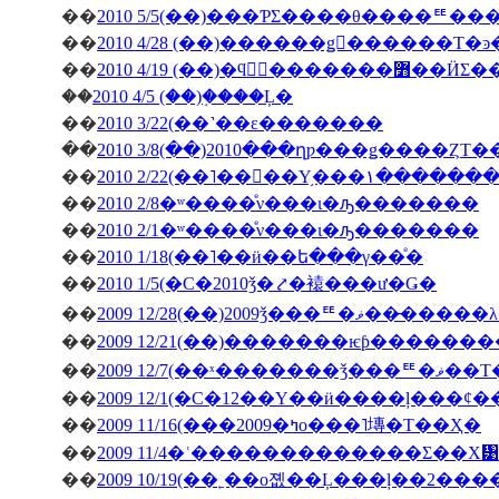
��
2010 5/5(��)���ƤΣ����θ����ꥹ
��
��
2010 4/19 (��)�ϥ󥬥
��
2010 4/5 (��)�֤���Ļ�
��
2010 3/22(��˺��ε�������
��
2010 3/8(��)2010���ղƿ���ǥ����ȤΤ
��
2010 2/22(��˥��󥳥��Υ
��
2010 2/8�ʷ����ͤν���ι�ԡ�������
��
2010 2/1�ʷ����ͤν���ι�ԡ�������
��
2010 1/18(��˥��ӥ��ե���γ��ͤ�
��
2010 1/5(�С�2010ǯ�⤤�褤���ư�Ǥ�
��
2009 12/28(��)2009ǯ
��
��
2009 12/7(��ˣ�
��
��
2009 11/16(���2009�ߤο���˥塼�Τ��Ҳ�
��
2009 11/4�ʿ�������������Σ��Х᥹
��
2009 10/19(��˿��о졦��Ļ���ļ��2���