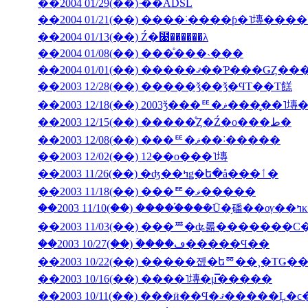
��2004 01/29(��) ̴��ADSL
��2004 01/13(��) Ź�⹩��̵����λ
��2004 01/08(��) ���ͤ���˴���
��2003 12/28(��) �����ǯ��ǯ�ϤΤ��Τ餻
��2003 12/18(��) 2003ǯ���ꥹ�ޥ�
��2003 12/15(��) �����ͤȤ�Ź�ο���ط�
��2003 12/08(��) ���ꥹ�ޥ��˸�����
��2003 12/02(��) 12��ο���˥塼
��2003 11/26(��) �ʤ��ߤǥ�ե�å���ٲ�
��2003 11/18(��) ���ꥹ�ޥ�����
��200
��2003 11/03(��) ���ꥸ�ʥ롦�������С
��2003 10/27(��) �ۡ���ڡ�����Ϥ��
��2003 10/22(��) �����졦�եꥼ��¸�ΤǤ
��2003 10/16(��) ����˥塼�μ̿�����