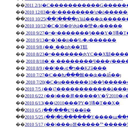
��
��
��
2010 10/25(��˥����դ˥ӥå���ʥ����
��
2010 10/12(�С�38�Фˤʤä��㤤�ޤ�����
��
2010 9/27�ʷ�ˣ�������ǯ���Υ�˥塼�
��
2010 9/13�ʷ�˥��ӥ��Ϥޤ�ޤ������
��
2010 9/8 (��˽��פʤ��Τ餻
��
2010 8/23�ʷ�������ʤΥС��Х顦�
��
2010 8/18�ʿ�˲��������Ϥ���ƴ�
��
2010 8/9 (��ˤ��ߤ�٤ޤ��ĶȤǡ���
��
2010 7/27�ʲС��Խ���餱��ʥ��åĥ��ȷ
��
2010 7/20(�С�ϻ������10��ǯ����
��
2010 7/5 (��)7������������å��
��
��
2010 6/13(��)2010���ƤΥ�˥塼�Τ��Ҳ�
��
2010 6/5 (��)���٤ˤϤ��ѿ�
��
2010 5/25 (��)�ե������Υ����ա�
��
2010 5/17 (��)���о졦�����ꥢ����