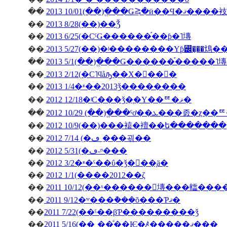
��
2013 10/01(��)�ֱ��Ǥ⥸�ӥ��Ϥ�ޤ����衼
��
2013 8/28(��)��Ǯ
��
2013 6/25(�СˤǤ������֡��ƥ�˥塼
��
2013 5/27(��)�ʲ��������Υƥ꡼�̡��䲴�
��
2013 5/1(��)�ֱ��Ǥ������֡�����
��
2013 2/12(�С˥ϥåԡ��Х�󥿥��󡦣�
��
2013 1/4�ʶ��2013ǯ��������
��
2012 12/18�ʲС���ǯ�֤�Υ��ꥹ�ޥ�
��
��
2012 10/9(��)���褤�襢��ե�������
��
2012 7/14 (�ڡ˿���괶��
��
2012 5/31(�ڡ˶ᶷ���
��
2012 3/2�ʶ�ˤ��ΰ�ǯ�򿶤��֤ä�
��
2012 1/1(����2012��ζ
��
2011 10/12(��ˣ������󥭥塼���䡼��
��
2011 9/12�ʷ���ܵ���õ���Ƥޤ�
��
2011 7/22(��ˤ��βƤ���������ǯ
��
2011 5/16(��˳��ͤ��Ѥ�ꤴ�����ޤ���