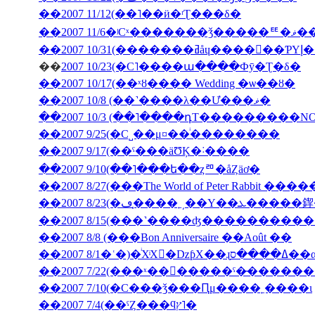
��2007 11/12(��˥��ӥ�ʳƮ���δ�
��2007
��200
��
2007 10/23(�С˥����ա����Фȳ�Ʈ�δ�
��2007 10/17(��ˣȣ���� Wedding �ѡ��ȣ�
��2007 10/8 (��˺����λ��Ư���ޥ�
��2007 10/3 (��˥����դΤ���������NON J
��2007 9/25(�С˽��μ¤��ͥ��������
��2007 9/17(��ˤ���äƱĶ�˸����
��2007 9/10(��˥���ե��ȥꥨ�åȤäơ�
��2007 8/27(���The World of Peter Rabbit �
��2007 8/23(�ڡ�̩
��2007 8/15(���˺����ʤ��������
��2007 8/8 (���Bon Anniversaire ��Août ��
��2007 7/10(�С���ǯ���Ԥμ����˿����ι
��2007 7/4(��ˤȤ���ϥץ˥�