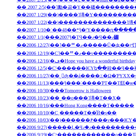
�� 2007 2/5(��˥勵�곪�Υ��磻�������
��2007 1/22(��)��̣������������˥
��2007 1/10�ʿ��48��*ǯ�ˤΥ����դ���
��2007 1/1(���2007ǯ�ΤϤ��ޤ�Ϥ��ޤ꡼
��2006 12
��2006 12/19(�С˥��ꥹ�ޥ�
��2006 12/16(�ڡ�Hope you have a wonderful birthday
��2006 11/27(��˾𤱤ʤ��á
��2006 11/13(���ǯ���˸����ƤΤ��Τ餻�ѡ
��2006 10/30(���Tomorrow is Halloween
��2006 10/23(��˽��ο���˥塼�Τ��Ҳ�
��2006 10/16(���Hong Kong����Τ�����
��2006 10/10(�С˿�����Τ��ͤӤ�ȿ��
��2006 9/27(�����Ļ
��2006 9/19(�Сˣ������������ο���