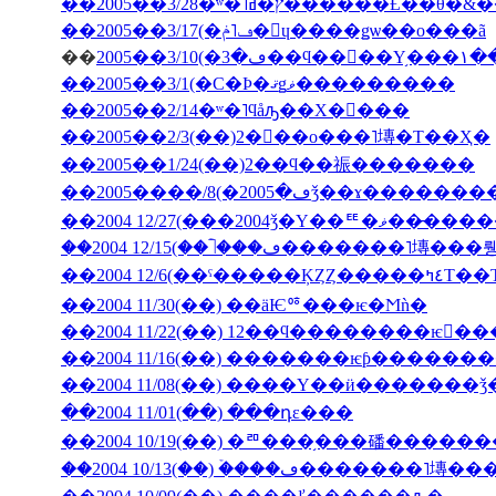
��2005��3/28�ʷ�˥ץ�ߥ�����
��2005��3/17(�ڡ˥ݥ�󡦥ɥ����ǥѡ��ο���ã
��
2005�
��2005��3/1(�С�Ϸ�ޤǥޥ���������
��2005��2/14�ʷ�˥ϥåԡ��Х�󥿥���
��2005��2/3(��)2���ο���˥塼�Τ��Ҳ�
��2005��1/24(��)2��ϥ��祳�������
��2004 12/27(���2004ǯ�Υ��ꥹ�ޥ��
��2004 12/6(��ˤ��
��2004 11/30(��) ��äѤꥷ���ѥ�Ϻǹ�
��2004 11/22(��) 12��ϥ��������ѥ󤬤�
��2004 11/16(��) �������ѥƥ�����
��2004 11/08(��) ����Υ��ӥ�������
��2004 11/01(��) ���դε���
��2004 10/19(��) �ꥨ���֥���磻����
��2004 10/13(��) �ۡ���ڡ����