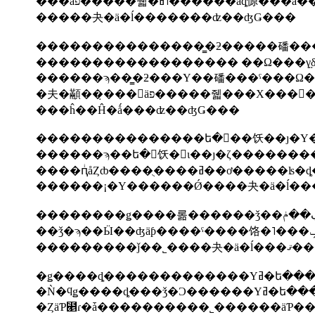
���äפ�����줿�ߥ˥�����
�����夬�ä�ĺ�������ʣ��ʤǤ���
������������������ ��Ω���γ̤
���ĥ��Ĥ�ǻ���ʣ��ʤǤ���
���������������ե�󥹡��饫��ȷ�Υ
������ϡ��ե�󥹥饫�󻺤ι��ȷ�ζ������
������¡�Υ������Ǿ����夬�ä�ĺ��
�ǥ����ȡ�������������Υߥ�ե��