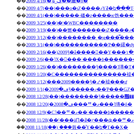
��
2009 4/16(�ڡ˽ܤ�̣�臘�δ�
��
2009 4/7(��)���о�ιȤ��
��
��
2009 3/25(��)�ˡ�WBC��������
��
200
��
��
2009 3/1(��)�����������Ƥ��礭
��
��
2009 2/6(��˥Х�󥿥���˸����ƥ����
��
2009 1/26(��)��������ǯ����˥塼�
��
2009 1/20(�С���������������
��
2009 1/12(���2009����ǯ�⤤�褤���ư
��
��
2008 12/28(��)��������ǯ�����
��
2008 12/20(�ڡ�2008���ꥹ�ޥ���˥塼�δ�
��
2008 12/9(�С˥��ꥹ�ޥ��
��
��
2008 11/18(��)�ۤ��줤��ͤΥ��ե�Τ��Ҳ�