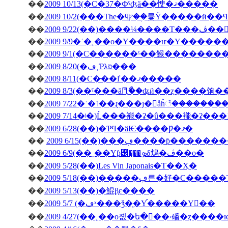
��
2009 10/13(�С�37�Фˤʤä��㤤�ޤ�����
��
��
�ڤ��󤬽�����
��
2009 9/9�ʿ�˿��о�Υ����ҥ�Υ������
��
2009 9/1(�С������ˤ��餱�������
��
2009 8/20(�ڡ˲Ƥλפ���
��
2009 8/11(�С�̵��ľ��ޤ�����
��
2009 8/3(��ˤ���äԤꤪޯ��ʥӥ��ȥ����饷
��
2009 7/22�ʿ�˥��ɻ���ȷ�򥬥åĥ꣱������
��
2009 7/14�ʲ�)Ĺ���褦�ʡ�û���褦�ʡ���
��
2009 6/28(��)�ƤϤ�äѤ����Ƿ�ޤ�
��
2009 6/15(��)���ڥ����ƥ
��
2009 6/9(��˰��Υƥ꡼�̡��ܤδ䲴�ڤ��о�
��
2009 5/28(��)Les Vin Japonais�Τ��Ҳ�
��
2009 5/18(��)�����ڥ른�好�
��
2009 5/13(��)�鯤β֤ε����
��
2009 5/7 (�ڡˣ���ǯ�֤�Υ֡�����Υ��
��
2009 4/27(�