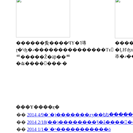
������夤����ϤΥ�˥塼
����
�ĻҤʤɤ��
ɽ�ˤʤ�ޤ���������������Τɤ󤰤
夲�
ꥷ�����Ž�äƥ��ꥸ
�ʥ�������ۥ�
���Υ����ȥ�
��
2014 4/9�ʿ�)�������ȥӡ��եե����
��
��
2014 1/1�ʿ�ˣ�����������ö