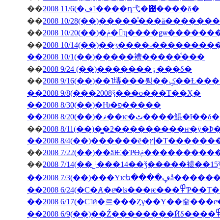
��
2008 11/6(�ڡ˥����դ⼷�޻����δ�
��
2008 10/28(��)�����ͤ���ä�����
��
2008 10/20(��)�ݥ�󎥥ɥ����ǥѡ
��
2008 10/14(��)��ӡ����˵��������
��2008 10/1(��)�����褿�����ͤ���
��
2008 9/24 (��)�������ٶ���δ�
��
2008 9/16(��)��˥塼
��2008 9/8(���2008ǯ���ο���Τ��Ҳ�
��2008 8/30(��)�Ƕ�פ�����
��2008 8/20(��)�ޥ��ѥ�ٹ����鯤�ĩ��δ�
��
��2008 8/4(��)���
��
2008 7/22(��)��äѤ�Ƥϴ
��
��2008 7/3(��
��2008 6/24(�С�Ⱥ�εͤ�ʪ�