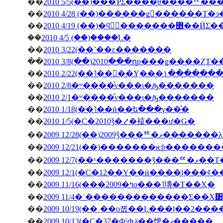
��
2010 5/5(��)���ƤΣ����θ����ꥹ
��
��
2010 4/19 (��)�ϥ󥬥
��
2010 4/5 (��)�֤���Ļ�
��
2010 3/22(��˺��ε�������
��
2010 3/8(��)2010���ղƿ���ǥ����ȤΤ
��
2010 2/22(��˥��󥳥��Υ
��
2010 2/8�ʷ����ͤν���ι�ԡ�������
��
2010 2/1�ʷ����ͤν���ι�ԡ�������
��
2010 1/18(��˥��ӥ��ե���γ��ͤ�
��
2010 1/5(�С�2010ǯ�⤤�褤���ư�Ǥ�
��
2009 12/28(��)2009ǯ
��
��
2009 12/7(��ˣ�
��
��
2009 11/16(���2009�ߤο���˥塼�Τ��Ҳ�
��
2009 11/4�ʿ�������������Σ��Х᥹
��
2009 10/19(��˿��о졦��Ļ���ļ��2���
��
2009 10/13(�С�37�Фˤʤä��㤤�ޤ�����