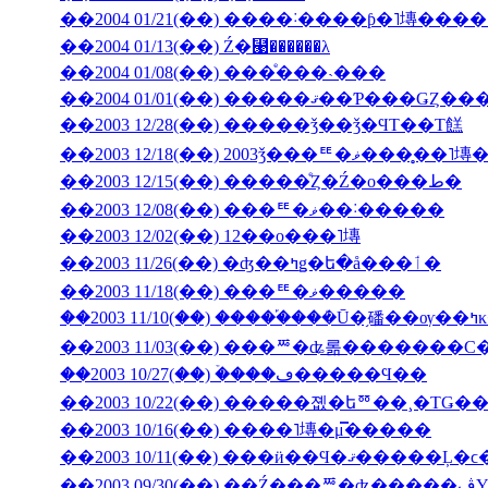
��2004 01/13(��) Ź�⹩��̵����λ
��2004 01/08(��) ���ͤ���˴���
��2003 12/28(��) �����ǯ��ǯ�ϤΤ��Τ餻
��2003 12/18(��) 2003ǯ���ꥹ�ޥ�
��2003 12/15(��) �����ͤȤ�Ź�ο���ط�
��2003 12/08(��) ���ꥹ�ޥ��˸�����
��2003 12/02(��) 12��ο���˥塼
��2003 11/26(��) �ʤ��ߤǥ�ե�å���ٲ�
��2003 11/18(��) ���ꥹ�ޥ�����
��200
��2003 11/03(��) ���ꥸ�ʥ롦�������С
��2003 10/27(��) �ۡ���ڡ�����Ϥ��
��2003 10/22(��) �����졦�եꥼ��¸�ΤǤ
��2003 10/16(��) ����˥塼�μ̿�����