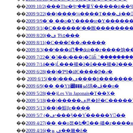
��
��
�ڤ��󤬽�����
��
2009 9/9�ʿ�˿��о�Υ����ҥ�Υ������
��
2009 9/1(�С������ˤ��餱�������
��
2009 8/20(�ڡ˲Ƥλפ���
��
2009 8/11(�С�̵��ľ��ޤ�����
��
2009 8/3(��ˤ���äԤꤪޯ��ʥӥ��ȥ����饷
��
2009 7/22�ʿ�˥��ɻ���ȷ�򥬥åĥ꣱������
��
2009 7/14�ʲ�)Ĺ���褦�ʡ�û���褦�ʡ���
��
2009 6/28(��)�ƤϤ�äѤ����Ƿ�ޤ�
��
2009 6/15(��)���ڥ����ƥ
��
2009 6/9(��˰��Υƥ꡼�̡��ܤδ䲴�ڤ��о�
��
2009 5/28(��)Les Vin Japonais�Τ��Ҳ�
��
2009 5/18(��)�����ڥ른�好�
��
2009 5/13(��)�鯤β֤ε����
��
2009 5/7 (�ڡˣ���ǯ�֤�Υ֡�����Υ��
��
2009 4/27(�
��
2009 4/16(�ڡ˽ܤ�̣�臘�δ�