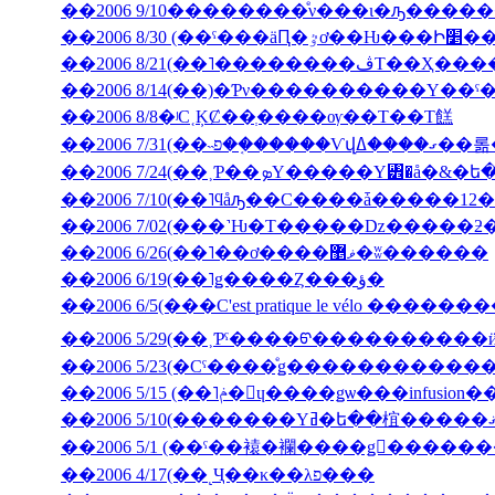
��2006 9/10��������ͤν���ι�ԡ����
��2006 8/30 (��ˤ���äԤ
��2006 8/21(��˥��
��2006 8/14(��)�Ƥν����������Υ��ˤ
��2006 8/8�ʲС˱ĶȻ��ְ����ѹ��Τ��Τ餻
��2006 7/3
��2006 7/10(��˥ϥåԡ��С����ǡ�����12�
��2006 6/26(��˥��ơ����ޥ޵�ʬ������
��2006 6/19(��˥ǥ����Ȥ���ؤ�
��2006 6/5(���C'est pratique le vélo ������
��2006 5/29(��˲Ƥˤ����ᡦ����������ӥ��塦
��2006 5/15 (��˥ݥ�󡦥ɥ����ǥѡ��
��2006 5/1 (��ˤ��褤�襴����ǥ󥦥����
��2006 4/17(��˻Ҷ��κ��λפ���