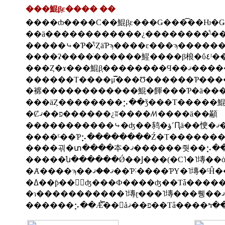
���鯤β֤ε���� ��
��ä������������¿��������ͤˡ��
���Ȥ�ɤ���鯤β֤������
�Ȼפ��ޤ������¿ʬ����ꤵ����ä��顢
������
����괶�տ����夲�ޤ���
�Ⱥ����ϡ��ޤ��ޤ��Ƥ˸����ƤΥ�˥塼�ˤ
�ߡ��ƥ��󥰤򤷤ʤ���Ф����ʤ��Τǡ����