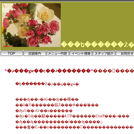
*
�ޥ���ǥѡ��ε��ޤ�������
*
�ե������Ź�ݥ��ɥ��ǥѡ�
���ʤ��ޤꤪ�äǤ��ʤ��褦��
��ã�Τ������䤪Ź���Ф���ͤ���
�ʤɤ򡢺��ޤǤˤ��ä������
�ʤɤ�򤨤ʤ��顢�����Ƚ񤤤Ƥ������ȻפäƤ���ޤ���
�ʤ��ʤ���������ĺ���ʤ����⡢
���뤫�Ȼפ��ޤ��������򤪤��������