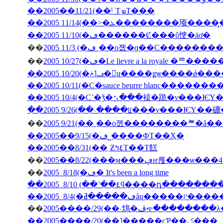
��2005��11/21(��ˤۤΤܤΤ���̣
��2005 11/10(�ڡ������Ȼ���ΰ㤤�äơ�
��
��
2005 10/27(�ڡ�Le lievre a la 
��2005 10/20(�ڡ˥ݥ�󡦥ɥ����ǥѡ��
��2005 10/11(�С�sauce beurre blanc������
��2005 10/4(�С˺�ǯ�⡢���褤�跪�ν���Ѥ
��2005 9/26(��˴��ָ��ꡦ���ν���ѤΥ�
��
��2005��9/15(�ڡ˽���̣�ФΤ��Ҳ�
��2005��8/31(��˲Ƶ٤ߤΤ��Τ餻
��
��
2005 8/18(�ڡ� It's been a long time
��2005 8/10 (��˺��٤ϥ����դ�­��
��
2005����/29(��˴䲴�ڤ⤽�����
��2005����/20(��˥�����ϲƤ��ݤ���