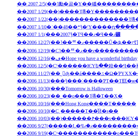
�� 2007 2/5(��˥勵�곪�Υ��磻�������
��2007 1/22(��)��̣������������˥
��2007 1/10�ʿ��48��*ǯ�ˤΥ����դ���
��2007 1/1(���2007ǯ�ΤϤ��ޤ�Ϥ��ޤ꡼
��2006 12
��2006 12/19(�С˥��ꥹ�ޥ�
��2006 12/16(�ڡ�Hope you have a wonderful birthday
��2006 11/27(��˾𤱤ʤ��á
��2006 11/13(���ǯ���˸����ƤΤ��Τ餻�ѡ
��2006 10/30(���Tomorrow is Halloween
��2006 10/23(��˽��ο���˥塼�Τ��Ҳ�
��2006 10/16(���Hong Kong����Τ�����
��2006 10/10(�С˿�����Τ��ͤӤ�ȿ��
��2006 9/27(�����Ļ
��2006 9/19(�Сˣ������������ο���