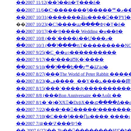
��2007 11/12(��˥��ӥ�ʳƮ���δ�
��2007
��200
��
2007 10/23(�С˥����ա����Фȳ�Ʈ�δ�
��2007 10/17(��ˣȣ���� Wedding �ѡ��ȣ�
��2007 10/8 (��˺����λ��Ư���ޥ�
��2007 10/3 (��˥����դΤ���������NON J
��2007 9/25(�С˽��μ¤��ͥ��������
��2007 9/17(��ˤ���äƱĶ�˸����
��2007 9/10(��˥���ե��ȥꥨ�åȤäơ�
��2007 8/27(���The World of Peter Rabbit �
��2007 8/23(�ڡ�̩
��2007 8/15(���˺����ʤ��������
��2007 8/8 (���Bon Anniversaire ��Août ��
��2007 7/10(�С���ǯ���Ԥμ����˿����ι
��2007 7/4(��ˤȤ���ϥץ˥�