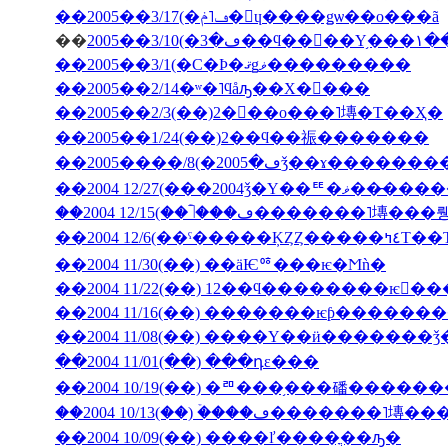
��2005��3/17(�ڡ˥ݥ�󡦥ɥ����ǥѡ��ο���ã
��
2005�
��2005��3/1(�С�Ϸ�ޤǥޥ���������
��2005��2/14�ʷ�˥ϥåԡ��Х�󥿥���
��2005��2/3(��)2���ο���˥塼�Τ��Ҳ�
��2005��1/24(��)2��ϥ��祳�������
��2004 12/27(���2004ǯ�Υ��ꥹ�ޥ��
��2004 12/6(��ˤ��
��2004 11/30(��) ��äѤꥷ���ѥ�Ϻǹ�
��2004 11/22(��) 12��ϥ��������ѥ󤬤�
��2004 11/16(��) �������ѥƥ�����
��2004 11/08(��) ����Υ��ӥ�������
��2004 11/01(��) ���դε���
��2004 10/19(��) �ꥨ���֥���磻����
��2004 10/13(��) �ۡ���ڡ����
��2004 10/09(��) ����ľ����ֳ��ԡ�