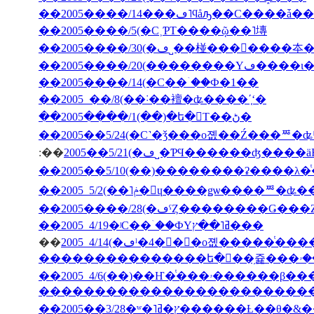
��2005����/5(�С˲ƤΤ����ῷ��˥塼
��2005����/20(��
��2005����/14(�С��ۤ��Ф�1��
��2005 ��/8(��˸��襢�ʥ����ʹ֤ʻ�
��2005����/1(��)�ե�󥹤Τ��ڻ�
��2005��5/24(�С˺�ǯ���о졦��Ź���ꥸ�ʥ
:��
2005��5/21(�ڡ˽�ƤϤ������ʤ
��2005����/28(�ڡˤȤ��������Ǥ�
��2005 4/19�ʲС��ۤ��ФΥߥ˥��ץ���
��
�������������������������
��2005��3/28�ʷ�˥ץ�ߥ�����