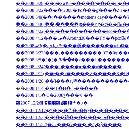
��2008 5/28(��)�ȤäƤ⥰�����ʳ��ι�
��2008 5/22����)2008�Ƥο���ǥ����ȤΤ
��2008 5/8(��)������mother's day���
��2008 4/30(��)�����յפ��֤�Υץ�Ʊ
��2008 4/12���ڡ�Around30���ΤΥ��ƥʥ󥹤
��2008
��
2008 3/5�ʿ�)�ץ�ߥ��ࡦ���
��2008 2/24(���˥����ѥ���ư̵�����
��2008 2/11(��ˤ��ͻ�����⤦�����Х�
��
2008 1/14(��ˤΤ�Ӥ�ٲˤ�����
��2008 1/1�ʲС�2008ǯ���볫��
��2007 12/26�ʿ�˥�꡼��꡼���ꥹ�ޥ�
��2007 12/17�ʷ�˥��ꥹ�ޥ�&ǯ���˸
��2007 12/3(�
��2007 11/22(�ڡ���ͤν���ι�ԡ�Ǯ����