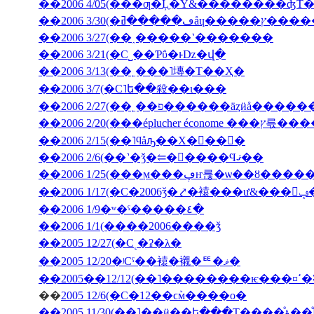
��2006 4/05(���ƣ�Ļ̼�Ÿ&��������ʤΤ
��2006 3/30(
��2006 3/27(��˰�­����˺�������
��2006 3/21(�С˽��Ƥΰ�ͱǲ�վ�
��2006 3/13(��˿���˥塼�Τ��Ҳ�
��2006 3/7(�С˥ե��殺��ι���
��2006 2/27(��˿��פ������äȥӥå����
��2006 2/20(���ép
��2006 2/15(��˥ϥåԡ��Х�󥿥��󡦣�
��2006 2/6(��˺�ǯ�⥢�󥳥����Ϥޤ��
��2006 1/25(���ϻ���ڥҥ륺�ѡ��ȣ
��2
��2006 1/9�ʷ�ˤ�����٤�
��2006 1/1(����2006����ǯ
��2005 12/27(�С˻�ʡ�λ�
��2005 12/20�ʲСˤ��褤�襯�ꥹ�ޥ�
��200
��
2005 12/6(�С�12��ϲܰм����о�
��2005 11/3