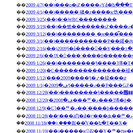
��
2009 4/7(��)���о�ιȤ��
��
��
2009 3/25(��)�ˡ�WBC��������
��
200
��
��
2009 3/1(��)�����������Ƥ��礭
��
��
2009 2/6(��˥Х�󥿥���˸����ƥ����
��
2009 1/26(��)��������ǯ����˥塼�
��
2009 1/20(�С���������������
��
2009 1/12(���2009����ǯ�⤤�褤���ư
��
��
2008 12/28(��)��������ǯ�����
��
2008 12/20(�ڡ�2008���ꥹ�ޥ���˥塼�δ�
��
2008 12/9(�С˥��ꥹ�ޥ��
��
��
2008 11/18(��)�ۤ��줤��ͤΥ��ե�Τ��Ҳ�
��
2008 11/10(��)�����ѥ󥻥ߥʡ��Υ�