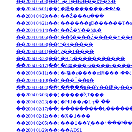
��2004 05/08(��) 5���ο���˥塼�Ҳ�
��2004 05/01(��) �䥫�������٤��ޤ�
��2004 04/29(��) ��Ź���ս���
��2004 04/14(��) ��Ź�Υ��ƥʥ�
��2004 04/06(��) ��ǯ����Ź�����
��2004 04/03(��) ʸ�Ϥ�����
��2004 04/01(��) ƴ��Τ����
��2004 03/23(��) �Ƕᤪ�����������
��2004 03/17(��) �٥롦���ݥå����ɤ
��2004 03/10(��) ���Ť��θ�
��2004 03/04(��) ���ָ��ꡦ��ͤΥ��硼�ȥ�
��2004 03/03(��) �����ͤȤΤ���
��2004 02/23(��) �Ϻ��γ�Ƚդ�ˬ��
��2004 02/17(��) ���������ե���
��2004 02/12(��) �Х�󥿥���
��2004 02/05(��) ���󥳥��Υ֥���١���³�
��2004 01/29(��) ̴��ADSL