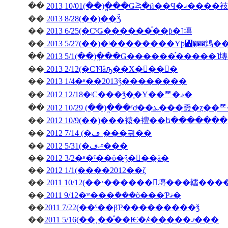
��
2013 10/01(��)�ֱ��Ǥ⥸�ӥ��Ϥ�ޤ����衼
��
2013 8/28(��)��Ǯ
��
2013 6/25(�СˤǤ������֡��ƥ�˥塼
��
2013 5/27(��)�ʲ��������Υƥ꡼�̡��䲴�
��
2013 5/1(��)�ֱ��Ǥ������֡�����
��
2013 2/12(�С˥ϥåԡ��Х�󥿥��󡦣�
��
2013 1/4�ʶ��2013ǯ��������
��
2012 12/18�ʲС���ǯ�֤�Υ��ꥹ�ޥ�
��
��
2012 10/9(��)���褤�襢��ե�������
��
2012 7/14 (�ڡ˿���괶��
��
2012 5/31(�ڡ˶ᶷ���
��
2012 3/2�ʶ�ˤ��ΰ�ǯ�򿶤��֤ä�
��
2012 1/1(����2012��ζ
��
2011 10/12(��ˣ������󥭥塼���䡼��
��
2011 9/12�ʷ���ܵ���õ���Ƥޤ�
��
2011 7/22(��ˤ��βƤ���������ǯ
��
2011 5/16(��˳��ͤ��Ѥ�ꤴ�����ޤ���