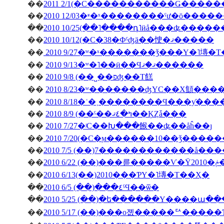
��
��
��
2010 10/25(��˥����դ˥ӥå���ʥ����
��
2010 10/12(�С�38�Фˤʤä��㤤�ޤ�����
��
2010 9/27�ʷ�ˣ�������ǯ���Υ�˥塼�
��
2010 9/13�ʷ�˥��ӥ��Ϥޤ�ޤ������
��
2010 9/8 (��˽��פʤ��Τ餻
��
2010 8/23�ʷ�������ʤΥС��Х顦�
��
2010 8/18�ʿ�˲��������Ϥ���ƴ�
��
2010 8/9 (��ˤ��ߤ�٤ޤ��ĶȤǡ���
��
2010 7/27�ʲС��Խ���餱��ʥ��åĥ��ȷ
��
2010 7/20(�С�ϻ������10��ǯ����
��
2010 7/5 (��)7������������å��
��
��
2010 6/13(��)2010���ƤΥ�˥塼�Τ��Ҳ�
��
2010 6/5 (��)���٤ˤϤ��ѿ�
��
2010 5/25 (��)�ե������Υ����ա�
��
2010 5/17 (��)���о졦�����ꥢ����