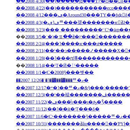
��2008 4/30(��)�����յפ��֤�Υץ�Ʊ
��2008 4/12���ڡ�Around30���ΤΥ��ƥʥ󥹤
��2008
��
2008 3/5�ʿ�)�ץ�ߥ��ࡦ���
��2008 2/24(���˥����ѥ���ư̵�����
��2008 2/11(��ˤ��ͻ�����⤦�����Х�
��
2008 1/14(��ˤΤ�Ӥ�ٲˤ�����
��2008 1/1�ʲС�2008ǯ���볫��
��2007 12/26�ʿ�˥�꡼��꡼���ꥹ�ޥ�
��2007 12/17�ʷ�˥��ꥹ�ޥ�&ǯ���˸
��2007 12/3(�
��2007 11/22(�ڡ���ͤν���ι�ԡ�Ǯ����
��2007 11/12(��˥��ӥ�ʳƮ���δ�
��2007
��200