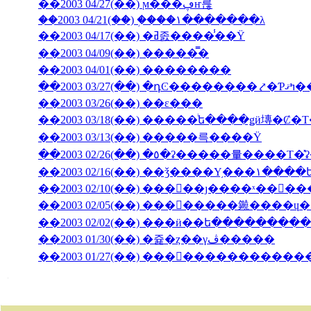
��2003 04/27(��) ϻ���ڥҥ륺
��2003 04/21(��) �֥���١���̵����λ
��2003 04/17(��) �ߥ졼����̾��Ÿ
��2003 04/09(��) �����̿�
��2003 04/01(��) ��������
��2003 03/27(��) 
��2003 03/26(��) ��ε���
��2003 03/18(��) �����ͥե����ǥӥ塼�
��2003 03/13(��) �����륵����Ÿ
��2003 02/10(��) ���󥳥��ȷ����ˣ���
��2003 02/05(��) ��������䥵����
��2003 02/02(��) ���ӥ��ե�����̵����
��2003 01/30(��) �쥹�ȥ��γڤ�����
��2003 01/27(��) �������������