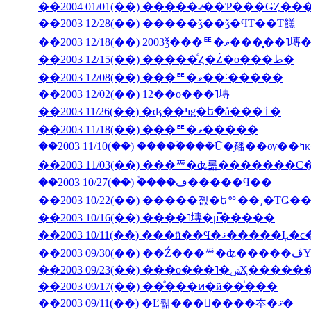
��2003 12/28(��) �����ǯ��ǯ�ϤΤ��Τ餻
��2003 12/18(��) 2003ǯ���ꥹ�ޥ�
��2003 12/15(��) �����ͤȤ�Ź�ο���ط�
��2003 12/08(��) ���ꥹ�ޥ��˸�����
��2003 12/02(��) 12��ο���˥塼
��2003 11/26(��) �ʤ��ߤǥ�ե�å���ٲ�
��2003 11/18(��) ���ꥹ�ޥ�����
��200
��2003 11/03(��) ���ꥸ�ʥ롦�������С
��2003 10/27(��) �ۡ���ڡ�����Ϥ��
��2003 10/22(��) �����졦�եꥼ��¸�ΤǤ
��2003 10/16(��) ����˥塼�μ̿�����
��2003 09/23(��) �
��2003 09/17(��) ��ͤ���ͷ�ӥ��ͥ���
��2003 09/11(��) �Ľ뤪���񤤿����夲�ޤ�