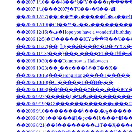
��2007 1/10�ʿ��48��*ǯ�ˤΥ����դ���
��2007 1/1(���2007ǯ�ΤϤ��ޤ�Ϥ��ޤ꡼
��2006 12
��2006 12/19(�С˥��ꥹ�ޥ�
��2006 12/16(�ڡ�Hope you have a wonderful birthday
��2006 11/27(��˾𤱤ʤ��á
��2006 11/13(���ǯ���˸����ƤΤ��Τ餻�ѡ
��2006 10/30(���Tomorrow is Halloween
��2006 10/23(��˽��ο���˥塼�Τ��Ҳ�
��2006 10/16(���Hong Kong����Τ�����
��2006 10/10(�С˿�����Τ��ͤӤ�ȿ��
��2006 9/27(�����Ļ
��2006 9/19(�Сˣ������������ο���
��2006 9/10��������ͤν���ι�ԡ����
��2006 8/30 (��ˤ���äԤ
��2006 8/21(��˥��