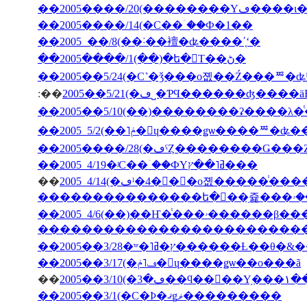
��2005����/20(��
��2005����/14(�С��ۤ��Ф�1��
��2005 ��/8(��˸��襢�ʥ����ʹ֤ʻ�
��2005����/1(��)�ե�󥹤Τ��ڻ�
��2005��5/24(�С˺�ǯ���о졦��Ź���ꥸ�ʥ
:��
2005��5/21(�ڡ˽�ƤϤ������ʤ
��2005����/28(�ڡˤȤ��������Ǥ�
��2005 4/19�ʲС��ۤ��ФΥߥ˥��ץ���
��
�������������������������
��2005��3/28�ʷ�˥ץ�ߥ�����
��2005��3/17(�ڡ˥ݥ�󡦥ɥ����ǥѡ��ο���ã
��
2005�
��2005��3/1(�С�Ϸ�ޤǥޥ���������