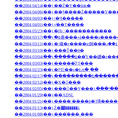
��2004 04/14(��) ��Ź�Υ��ƥʥ�
��2004 04/06(��) ��ǯ����Ź�����
��2004 04/03(��) ʸ�Ϥ�����
��2004 04/01(��) ƴ��Τ����
��2004 03/23(��) �Ƕᤪ�����������
��2004 03/17(��) �٥롦���ݥå����ɤ
��2004 03/10(��) ���Ť��θ�
��2004 03/04(��) ���ָ��ꡦ��ͤΥ��硼�ȥ�
��2004 03/03(��) �����ͤȤΤ���
��2004 02/23(��) �Ϻ��γ�Ƚդ�ˬ��
��2004 02/17(��) ���������ե���
��2004 02/12(��) �Х�󥿥���
��2004 02/05(��) ���󥳥��Υ֥���١���³�
��2004 01/29(��) ̴��ADSL
��2004 01/13(��) Ź�⹩��̵����λ
��2004 01/08(��) ���ͤ���˴���