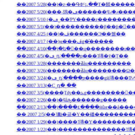
��2007 5/28(��)�ȥۥ��ԳФˤ⡦��Τ�餤�
��2007 5/20(���˴䲴�ڡ�
��2007 5/10 (�ڡ˽��ƤΥ����ȥ����
��2007 5/1(��)����������β֥��ƥ�󥯡
��2007 4/25 (��)�ڤ������Ͽͤ��줾��
��2007 4/17 (��)ϻ���ڤǥ�ͤ�����
��2007 4/5(�ڡ˽դ˸����ƿ���˥塼�ȳ�Ʈ��
��2007 3/28(�������ߥåɥ������ֳ���
��2007 3/26(�������ߥåɥ
��2007 3/13(�С˽դ�ˬ��
��2007 2/26(��)�ϥåԡ������ǥ�����
��2007 2/13(��)����٤����ӥ
�� 2007 2/5(��˥勵�곪�Υ��磻�������
��2007 1/22(��)��̣������������˥