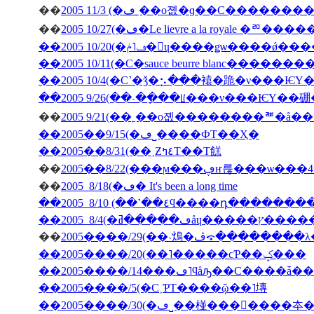
��
��
2005 10/27(�ڡ�Le lievre a la 
��2005 10/20(�ڡ˥ݥ�󡦥ɥ����ǥѡ��
��2005 10/11(�С�sauce beurre blanc������
��2005 10/4(�С˺�ǯ�⡢���褤�跪�ν���Ѥ
��2005 9/26(��˴��ָ��ꡦ���ν���ѤΥ�
��
��2005��9/15(�ڡ˽���̣�ФΤ��Ҳ�
��2005��8/31(��˲Ƶ٤ߤΤ��Τ餻
��
��
2005 8/18(�ڡ� It's been a long time
��2005 8/10 (��˺��٤ϥ����դ�­��
��
2005����/29(��˴䲴�ڤ⤽�����
��2005����/20(��˥�����ϲƤ��ݤ���
��2005����/5(�С˲ƤΤ����ῷ��˥塼