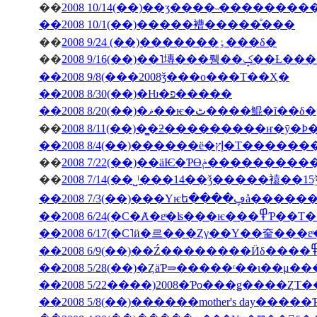
��
2008 10/14(��)��ӡ����˵��������
��2008 10/1(��)�����褿�����ͤ���
��
2008 9/24 (��)�������ٶ���δ�
��
2008 9/16(��)��˥塼
��2008 9/8(���2008ǯ���ο���Τ��Ҳ�
��2008 8/30(��)�Ƕ�פ�����
��2008 8/20(��)�ޥ��ѥ�ٹ����鯤�ĩ��δ�
��
��2008 8/4(��)���
��
2008 7/22(��)��äѤ�Ƥϴ
��
��2008 7/3(��
��2008 6/24(�С�Ⱥ�εͤ�ʪ�
��2008 5/28(��)�ȤäƤ⥰�����ʳ��ι�
��2008 5/22����)2008�Ƥο���ǥ����ȤΤ
��2008 5/8(��)������mother's day���