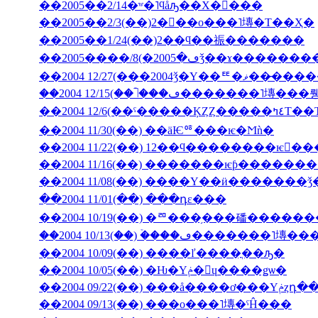
��2005��2/14�ʷ�˥ϥåԡ��Х�󥿥���
��2005��2/3(��)2���ο���˥塼�Τ��Ҳ�
��2005��1/24(��)2��ϥ��祳�������
��2004 12/27(���2004ǯ�Υ��ꥹ�ޥ��
��2004 12/6(��ˤ��
��2004 11/30(��) ��äѤꥷ���ѥ�Ϻǹ�
��2004 11/22(��) 12��ϥ��������ѥ󤬤�
��2004 11/16(��) �������ѥƥ�����
��2004 11/08(��) ����Υ��ӥ�������
��2004 11/01(��) ���դε���
��2004 10/19(��) �ꥨ���֥���磻����
��2004 10/13(��) �ۡ���ڡ����
��2004 10/09(��) ����ľ����ֳ��ԡ�
��2004 10/05(��) �Ƕ�Υݥ�󡦥ɥ����ǥѡ�
��2004 09/
��2004 09/13(��) ���ο���˥塼�ˤĤ���