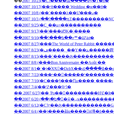
��
2007 10/23(�С˥����ա����Фȳ�Ʈ�δ�
��2007 10/17(��ˣȣ���� Wedding �ѡ��ȣ�
��2007 10/8 (��˺����λ��Ư���ޥ�
��2007 10/3 (��˥����դΤ���������NON J
��2007 9/25(�С˽��μ¤��ͥ��������
��2007 9/17(��ˤ���äƱĶ�˸����
��2007 9/10(��˥���ե��ȥꥨ�åȤäơ�
��2007 8/27(���The World of Peter Rabbit �
��2007 8/23(�ڡ�̩
��2007 8/15(���˺����ʤ��������
��2007 8/8 (���Bon Anniversaire ��Août ��
��2007 7/10(�С���ǯ���Ԥμ����˿����ι
��2007 7/4(��ˤȤ���ϥץ˥�
��2007 6/20 (��)�ե�󥹸�ŵ�
��2007 6/4 (��)����ߥåɥ����󎥥