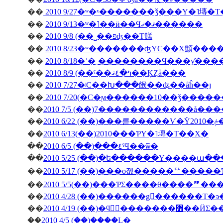
��
2010 9/27�ʷ�ˣ�������ǯ���Υ�˥塼�
��
2010 9/13�ʷ�˥��ӥ��Ϥޤ�ޤ������
��
2010 9/8 (��˽��פʤ��Τ餻
��
2010 8/23�ʷ�������ʤΥС��Х顦�
��
2010 8/18�ʿ�˲��������Ϥ���ƴ�
��
2010 8/9 (��ˤ��ߤ�٤ޤ��ĶȤǡ���
��
2010 7/27�ʲС��Խ���餱��ʥ��åĥ��ȷ
��
2010 7/20(�С�ϻ������10��ǯ����
��
2010 7/5 (��)7������������å��
��
��
2010 6/13(��)2010���ƤΥ�˥塼�Τ��Ҳ�
��
2010 6/5 (��)���٤ˤϤ��ѿ�
��
2010 5/25 (��)�ե������Υ����ա�
��
2010 5/17 (��)���о졦�����ꥢ����
��
2010 5/5(��)���ƤΣ����θ����ꥹ
��
��
2010 4/19 (��)�ϥ󥬥
��
2010 4/5 (��)�֤���Ļ�