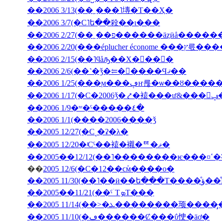
��2006 3/13(��˿���˥塼�Τ��Ҳ�
��2006 3/7(�С˥ե��殺��ι���
��2006 2/27(��˿��פ������äȥӥå����
��2006 2/20(���ép
��2006 2/15(��˥ϥåԡ��Х�󥿥��󡦣�
��2006 2/6(��˺�ǯ�⥢�󥳥����Ϥޤ��
��2006 1/25(���ϻ���ڥҥ륺�ѡ��ȣ
��2
��2006 1/9�ʷ�ˤ�����٤�
��2006 1/1(����2006����ǯ
��2005 12/27(�С˻�ʡ�λ�
��2005 12/20�ʲСˤ��褤�襯�ꥹ�ޥ�
��200
��
2005 12/6(�С�12��ϲܰм����о�
��2005 11/3
��2005��11/21(��ˤۤΤܤΤ���̣
��2005 11/10(�ڡ������Ȼ���ΰ㤤�äơ�