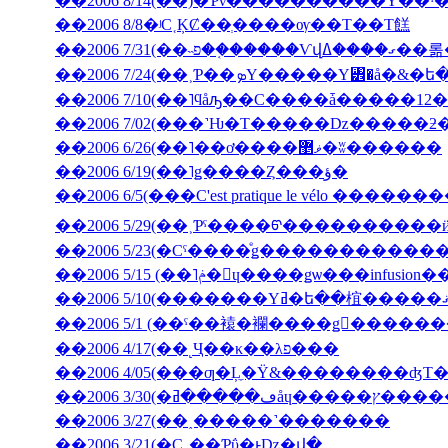
��2006 8/14(��)�Ƥν����������Υ��ˤ
��2006 8/8�ʲС˱ĶȻ��ְ����ѹ��Τ��Τ餻
��2006 7/3
��2006 7/10(��˥ϥåԡ��С����ǡ�����12�
��2006 6/26(��˥��ơ����ޥ޵�ʬ������
��2006 6/19(��˥ǥ����Ȥ���ؤ�
��2006 6/5(���C'est pratique le vélo ������
��2006 5/29(��˲Ƥˤ����ᡦ����������ӥ��塦
��2006 5/15 (��˥ݥ�󡦥ɥ����ǥѡ��
��2006 5/1 (��ˤ��褤�襴����ǥ󥦥����
��2006 4/17(��˻Ҷ��κ��λפ���
��2006 4/05(���ƣ�Ļ̼�Ÿ&��������ʤΤ
��2006 3/30(
��2006 3/27(��˰�­����˺�������
��2006 3/21(�С˽��Ƥΰ�ͱǲ�վ�