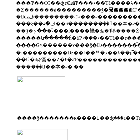
���Ƥ��Фʡ��ʤɤȻפäƤ�
�򿽤��夲�ޤ���
��ǯ�⡢���ͤ˴���ĺ����褦�ʥ�˥塼����
����Ǥϡ������ɤ���ǯ�򤪷ޤ�����
����ꤪ��򿽤��夲�ޤ� ��