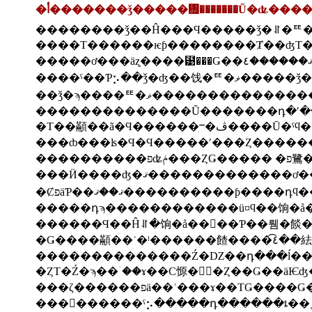
�أ�������ǯ�����᤯�������Ũ�ʥ��
�Τ��顢��ã�Ϥ���
���ȸ���ʪ�Ϥ�Ϥ�����ʹ���Ȥ����
������Ϥ��Ĥ⥯�饷�å��򤫤��Ƥ��뤰�餤
��������������Ź�Ǳ��դ���ĺ��
���ζ������פä��ʾ���ɤ��