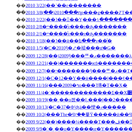
��
2010 3/22(��˺��ε�������
��
2010 3/8(��)2010���ղƿ���ǥ����ȤΤ
��
2010 2/22(��˥��󥳥��Υ
��
2010 2/8�ʷ����ͤν���ι�ԡ�������
��
2010 2/1�ʷ����ͤν���ι�ԡ�������
��
2010 1/18(��˥��ӥ��ե���γ��ͤ�
��
2010 1/5(�С�2010ǯ�⤤�褤���ư�Ǥ�
��
2009 12/28(��)2009ǯ
��
��
2009 12/7(��ˣ�
��
��
2009 11/16(���2009�ߤο���˥塼�Τ��Ҳ�
��
2009 11/4�ʿ�������������Σ��Х᥹
��
2009 10/19(��˿��о졦��Ļ���ļ��2���
��
2009 10/13(�С�37�Фˤʤä��㤤�ޤ�����
��
��
�ڤ��󤬽�����
��
2009 9/9�ʿ�˿��о�Υ����ҥ�Υ������