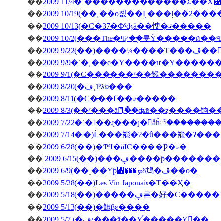
��
2009 11/4�ʿ�������������Σ��Х᥹
��
2009 10/19(��˿��о졦��Ļ���ļ��2���
��
2009 10/13(�С�37�Фˤʤä��㤤�ޤ�����
��
��
�ڤ��󤬽�����
��
2009 9/9�ʿ�˿��о�Υ����ҥ�Υ������
��
2009 9/1(�С������ˤ��餱�������
��
2009 8/20(�ڡ˲Ƥλפ���
��
2009 8/11(�С�̵��ľ��ޤ�����
��
2009 8/3(��ˤ���äԤꤪޯ��ʥӥ��ȥ����饷
��
2009 7/22�ʿ�˥��ɻ���ȷ�򥬥åĥ꣱������
��
2009 7/14�ʲ�)Ĺ���褦�ʡ�û���褦�ʡ���
��
2009 6/28(��)�ƤϤ�äѤ����Ƿ�ޤ�
��
2009 6/15(��)���ڥ����ƥ
��
2009 6/9(��˰��Υƥ꡼�̡��ܤδ䲴�ڤ��о�
��
2009 5/28(��)Les Vin Japonais�Τ��Ҳ�
��
2009 5/18(��)�����ڥ른�好�
��
2009 5/13(��)�鯤β֤ε����
��
2009 5/7 (�ڡˣ���ǯ�֤�Υ֡�����Υ��