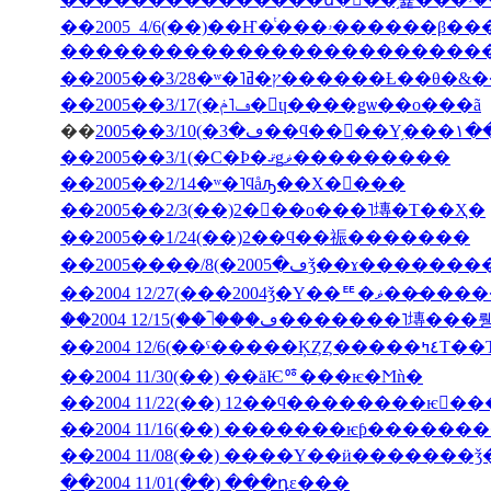
�������������������������
��2005��3/28�ʷ�˥ץ�ߥ�����
��2005��3/17(�ڡ˥ݥ�󡦥ɥ����ǥѡ��ο���ã
��
2005�
��2005��3/1(�С�Ϸ�ޤǥޥ���������
��2005��2/14�ʷ�˥ϥåԡ��Х�󥿥���
��2005��2/3(��)2���ο���˥塼�Τ��Ҳ�
��2005��1/24(��)2��ϥ��祳�������
��2004 12/27(���2004ǯ�Υ��ꥹ�ޥ��
��2004 12/6(��ˤ��
��2004 11/30(��) ��äѤꥷ���ѥ�Ϻǹ�
��2004 11/22(��) 12��ϥ��������ѥ󤬤�
��2004 11/16(��) �������ѥƥ�����
��2004 11/08(��) ����Υ��ӥ�������
��2004 11/01(��) ���դε���