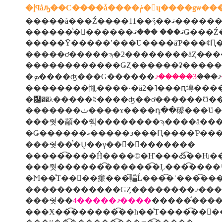
�إϥåԡ��С����ǡ����ݥ�󡦥ɥ��
������ͭ�
�����ơ�����ϡ�2��������äȤ�̵�
������������ǤȤ������ʡ�����
�ܤ����ʤ���Ǥ������ޤ���
��������㤴����·�äƻ�˥���ԥ塼���
���줫��̾�Ų��γ���󡢾�������
�����͡����Ĥ����©�Ҥ���߷�͡�Ƕ��
�Ϻ��ͤΤ����㾾���͡䡢Ĺ���͡�ʿ���͡��
������������ǤȤ��������ޤ���
���줫��
4�����ޤ����
�����ͤ����
���Ӿ��͡������͡��һ��ͤΤ����͡��