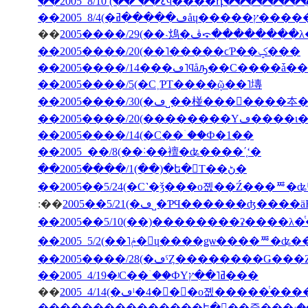
��2005 8/10 (��˺��٤ϥ����դ�­��
��
2005����/29(��˴䲴�ڤ⤽�����
��2005����/20(��˥�����ϲƤ��ݤ���
��2005����/5(�С˲ƤΤ����ῷ��˥塼
��2005����/20(��
��2005����/14(�С��ۤ��Ф�1��
��2005 ��/8(��˸��襢�ʥ����ʹ֤ʻ�
��2005����/1(��)�ե�󥹤Τ��ڻ�
��2005��5/24(�С˺�ǯ���о졦��Ź���ꥸ�ʥ
:��
2005��5/21(�ڡ˽�ƤϤ������ʤ
��2005����/28(�ڡˤȤ��������Ǥ�
��2005 4/19�ʲС��ۤ��ФΥߥ˥��ץ���
��