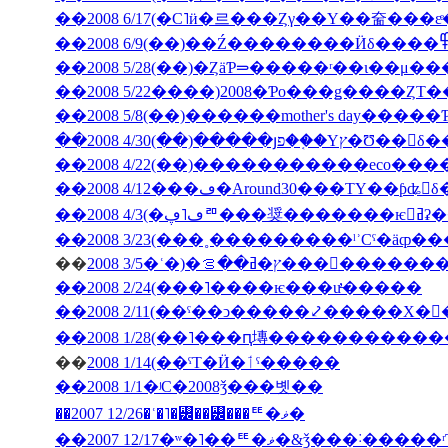
��2008 5/28(��)�ȤäƤ⥰�����ʳ��ι�
��2008 5/22����)2008�Ƥο���ǥ����ȤΤ
��2008 5/8(��)������mother's day���
��2008 4/30(��)�����յפ��֤�Υץ�Ʊ
��2008 4/12���ڡ�Around30���ΤΥ��ƥʥ󥹤
��2008
��
2008 3/5�ʿ�)�ץ�ߥ��ࡦ���
��2008 2/24(���˥����ѥ���ư̵�����
��2008 2/11(��ˤ��ͻ�����⤦�����Х�
��
2008 1/14(��ˤΤ�Ӥ�ٲˤ�����
��2008 1/1�ʲС�2008ǯ���볫��
��2007 12/26�ʿ�˥�꡼��꡼���ꥹ�ޥ�
��2007 12/17�ʷ�˥��ꥹ�ޥ�&ǯ���˸