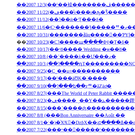
��2007 12/3(�
��2007 11/22(�ڡ���ͤν���ι�ԡ�Ǯ����
��2007 11/12(��˥��ӥ�ʳƮ���δ�
��2007
��200
��
2007 10/23(�С˥����ա����Фȳ�Ʈ�δ�
��2007 10/17(��ˣȣ���� Wedding �ѡ��ȣ�
��2007 10/8 (��˺����λ��Ư���ޥ�
��2007 10/3 (��˥����դΤ���������NON J
��2007 9/25(�С˽��μ¤��ͥ��������
��2007 9/17(��ˤ���äƱĶ�˸����
��2007 9/10(��˥���ե��ȥꥨ�åȤäơ�
��2007 8/27(���The World of Peter Rabbit �
��2007 8/23(�ڡ�̩
��2007 8/15(���˺����ʤ��������
��2007 8/8 (���Bon Anniversaire ��Août ��