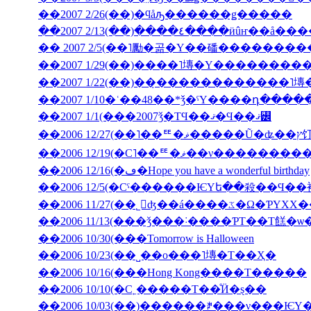
��2007 2/26(��)�ϥåԡ������ǥ�����
��2007 2/13(��)����٤����ӥ
�� 2007 2/5(��˥勵�곪�Υ��磻�������
��2007 1/22(��)��̣������������˥
��2007 1/10�ʿ��48��*ǯ�ˤΥ����դ���
��2007 1/1(���2007ǯ�ΤϤ��ޤ�Ϥ��ޤ꡼
��2006 12
��2006 12/19(�С˥��ꥹ�ޥ�
��2006 12/16(�ڡ�Hope you have a wonderful birthday
��2006 11/27(��˾𤱤ʤ��á
��2006 11/13(���ǯ���˸����ƤΤ��Τ餻�ѡ
��2006 10/30(���Tomorrow is Halloween
��2006 10/23(��˽��ο���˥塼�Τ��Ҳ�
��2006 10/16(���Hong Kong����Τ�����
��2006 10/10(�С˿�����Τ��ͤӤ�ȿ��