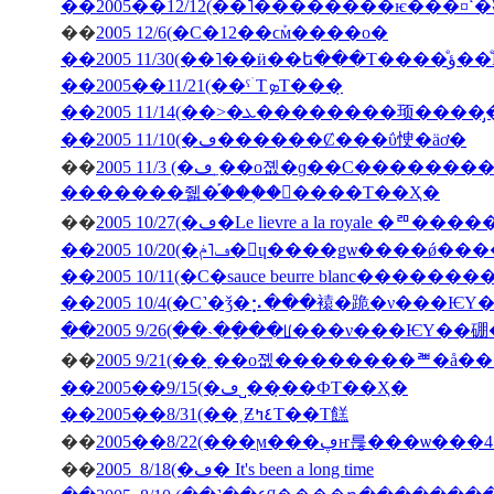
��200
��
2005 12/6(�С�12��ϲܰм����о�
��2005 11/3
��2005��11/21(��ˤۤΤܤΤ���̣
��2005 11/10(�ڡ������Ȼ���ΰ㤤�äơ�
��
2005 11/3 (�ڡ˿��о졦�ɡ��С���������̳�ƻ������Х��ˤΥѥ���߾Ƥ�������Х��ˤΥ��塼
�������줿�֡���֥�󥽡����Τ��Ҳ�
��
2005 10/27(�ڡ�Le lievre a la 
��2005 10/20(�ڡ˥ݥ�󡦥ɥ����ǥѡ��
��2005 10/11(�С�sauce beurre blanc������
��2005 10/4(�С˺�ǯ�⡢���褤�跪�ν���Ѥ
��2005 9/26(��˴��ָ��ꡦ���ν���ѤΥ�
��
��2005��9/15(�ڡ˽���̣�ФΤ��Ҳ�
��2005��8/31(��˲Ƶ٤ߤΤ��Τ餻
��
��
2005 8/18(�ڡ� It's been a long time