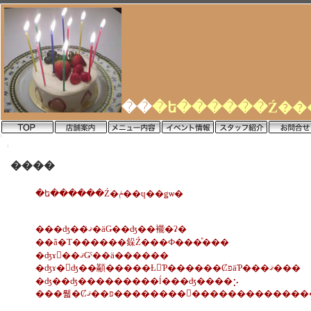
��
����
�ե������Ź�ݥ��ɥ��ǥѡ�
���ʤ��ޤꤪ�äǤ��ʤ��褦�ʡ�
��ã�Τ������䤪Ź���Ф���ͤ���
�ʤɤ򡢺��ޤǤˤ��ä������
�ʤɤ�򤨤ʤ��顢�����Ƚ񤤤Ƥ������ȻפäƤ���ޤ���
�ʤ��ʤ���������ĺ���ʤ����⡢
���뤫�Ȼפ��ޤ��������򤪤��������