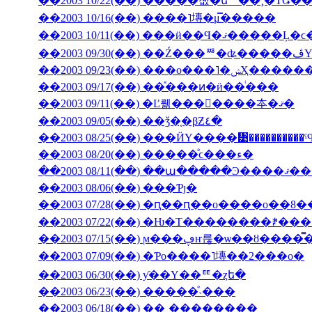
��2003 10/22(��) �����졦�եꥼ��¸�ΤǤ
��2003 10/16(��) ����˥塼�μ̿�����
��2003 09/23(��) �
��2003 09/17(��) ��ͤ���ͷ�ӥ��ͥ���
��2003 09/11(��) �Ľ뤪���񤤿����夲�ޤ�
��2003 09/05(��) ��ǯ�֤�βƵ٤�
��2003 08/25(��) ���ӤΥ����᥹����������
��2003 08/20(��) �����ͤϲ���ء�
��2003 08/11(��) ��ա���
��2003 08/06(��) ���Ƥȷ�
��2003 07/28(��) �ԥ��ԥ��ο����о��8
��2003 07/22(��) �Ƕ�Τ��������ꎥ�
��2003 07/15(��) ϻ���ڥҥ륺�ѡ
��2003 07/09(��) �Ƥο����˥塼��2���о�
��2003 06/30(��) ƴ��Υ��ꥹ�ȥե�
��2003 06/23(��) �����ͤ˴���
��2003 06/18(��) ��˻��������