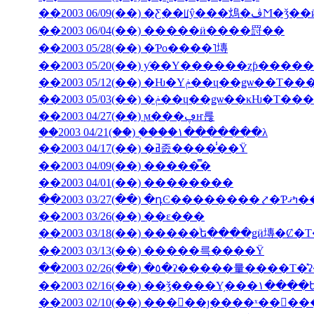
��2003 06/09(��
��2003 06/04(��) �����ӥ����罸��
��2003 05/28(��) �Ƥο����˥塼
��2003 05/20(��) ƴ��Υ������ȥƥ���
��2003 05/12(��) �Ƕ�Υݥ��ɥ��ǥѡ�
��2003 05/03(��) �ݥ��ɥ��ǥѡ��
��2003 04/27(��) ϻ���ڥҥ륺
��2003 04/21(��) �֥���١���̵����λ
��2003 04/17(��) �ߥ졼����̾��Ÿ
��2003 04/09(��) �����̿�
��2003 04/01(��) ��������
��2003 03/27(��) 
��2003 03/26(��) ��ε���
��2003 03/18(��) �����ͥե����ǥӥ塼�
��2003 03/13(��) �����륵����Ÿ
��2003 02/10(��) ���󥳥��ȷ����ˣ���