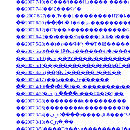
��2007 7/10(�С���ǯ���Ԥμ����˿����ι
��2007 7/4(��ˤȤ���ϥץ˥�
��2007 6/20 (��)�ե�󥹸�ŵ�
��2007 6/4 (��)����ߥåɥ����󎥥
��2007 5/28(��)�ȥۥ��ԳФˤ⡦��Τ�餤�
��2007 5/20(���˴䲴�ڡ�
��2007 5/10 (�ڡ˽��ƤΥ����ȥ����
��2007 5/1(��)����������β֥��ƥ�󥯡
��2007 4/25 (��)�ڤ������Ͽͤ��줾��
��2007 4/17 (��)ϻ���ڤǥ�ͤ�����
��2007 4/5(�ڡ˽դ˸����ƿ���˥塼�ȳ�Ʈ��
��2007 3/28(�������ߥåɥ������ֳ���
��2007 3/26(�������ߥåɥ
��2007 3/13(�С˽դ�ˬ��