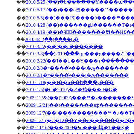
��
2010 5/25 (��)�ե������Υ����ա�
��
2010 5/17 (��)���о졦�����ꥢ����
��
2010 5/5(��)���ƤΣ����θ����ꥹ
��
��
2010 4/19 (��)�ϥ󥬥
��
2010 4/5 (��)�֤���Ļ�
��
2010 3/22(��˺��ε�������
��
2010 3/8(��)2010���ղƿ���ǥ����ȤΤ
��
2010 2/22(��˥��󥳥��Υ
��
2010 2/8�ʷ����ͤν���ι�ԡ�������
��
2010 2/1�ʷ����ͤν���ι�ԡ�������
��
2010 1/18(��˥��ӥ��ե���γ��ͤ�
��
2010 1/5(�С�2010ǯ�⤤�褤���ư�Ǥ�
��
2009 12/28(��)2009ǯ
��
��
2009 12/7(��ˣ�
��
��
2009 11/16(���2009�ߤο���˥塼�Τ��Ҳ�