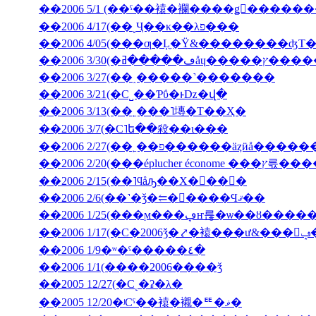
��2006 5/1 (��ˤ��褤�襴����ǥ󥦥����
��2006 4/17(��˻Ҷ��κ��λפ���
��2006 4/05(���ƣ�Ļ̼�Ÿ&��������ʤΤ
��2006 3/30(
��2006 3/27(��˰�­����˺�������
��2006 3/21(�С˽��Ƥΰ�ͱǲ�վ�
��2006 3/13(��˿���˥塼�Τ��Ҳ�
��2006 3/7(�С˥ե��殺��ι���
��2006 2/27(��˿��פ������äȥӥå����
��2006 2/20(���ép
��2006 2/15(��˥ϥåԡ��Х�󥿥��󡦣�
��2006 2/6(��˺�ǯ�⥢�󥳥����Ϥޤ��
��2006 1/25(���ϻ���ڥҥ륺�ѡ��ȣ
��2
��2006 1/9�ʷ�ˤ�����٤�
��2006 1/1(����2006����ǯ
��2005 12/27(�С˻�ʡ�λ�
��2005 12/20�ʲСˤ��褤�襯�ꥹ�ޥ�