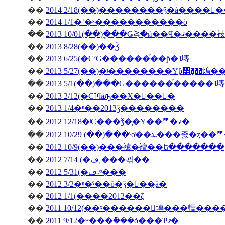
��
��
2014 1/1�ʿ�ˣ�����������ö
��
2013 10/01(��)�ֱ��Ǥ⥸�ӥ��Ϥ�ޤ����衼
��
2013 8/28(��)��Ǯ
��
2013 6/25(�СˤǤ������֡��ƥ�˥塼
��
2013 5/27(��)�ʲ��������Υƥ꡼�̡��䲴�
��
2013 5/1(��)�ֱ��Ǥ������֡�����
��
2013 2/12(�С˥ϥåԡ��Х�󥿥��󡦣�
��
2013 1/4�ʶ��2013ǯ��������
��
2012 12/18�ʲС���ǯ�֤�Υ��ꥹ�ޥ�
��
��
2012 10/9(��)���褤�襢��ե�������
��
2012 7/14 (�ڡ˿���괶��
��
2012 5/31(�ڡ˶ᶷ���
��
2012 3/2�ʶ�ˤ��ΰ�ǯ�򿶤��֤ä�
��
2012 1/1(����2012��ζ
��
2011 10/12(��ˣ������󥭥塼���䡼��
��
2011 9/12�ʷ���ܵ���õ���Ƥޤ�