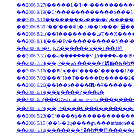
��2006 9/27(�����Ļ
��2006 9/19(�Сˣ������������ο���
��2006 9/10��������ͤν���ι�ԡ����
��2006 8/30 (��ˤ���äԤ
��2006 8/21(��˥��
��2006 8/14(��)�Ƥν����������Υ��ˤ
��2006 8/8�ʲС˱ĶȻ��ְ����ѹ��Τ��Τ餻
��2006 7/3
��2006 7/10(��˥ϥåԡ��С����ǡ�����12�
��2006 6/26(��˥��ơ����ޥ޵�ʬ������
��2006 6/19(��˥ǥ����Ȥ���ؤ�
��2006 6/5(���C'est pratique le vélo ������
��2006 5/29(��˲Ƥˤ����ᡦ����������ӥ��塦
��2006 5/15 (��˥ݥ�󡦥ɥ����ǥѡ��