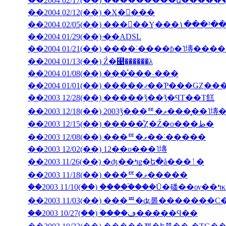
��2004 02/17(��) ���������ե���
��2004 02/12(��) �Х�󥿥���
��2004 02/05(��) ���󥳥��Υ֥���١���³�
��2004 01/29(��) ̴��ADSL
��2004 01/13(��) Ź�⹩��̵����λ
��2004 01/08(��) ���ͤ���˴���
��2003 12/28(��) �����ǯ��ǯ�ϤΤ��Τ餻
��2003 12/18(��) 2003ǯ���ꥹ�ޥ�
��2003 12/15(��) �����ͤȤ�Ź�ο���ط�
��2003 12/08(��) ���ꥹ�ޥ��˸�����
��2003 12/02(��) 12��ο���˥塼
��2003 11/26(��) �ʤ��ߤǥ�ե�å���ٲ�
��2003 11/18(��) ���ꥹ�ޥ�����
��200
��2003 11/03(��) ���ꥸ�ʥ롦�������С
��2003 10/27(��) �ۡ���ڡ�����Ϥ��