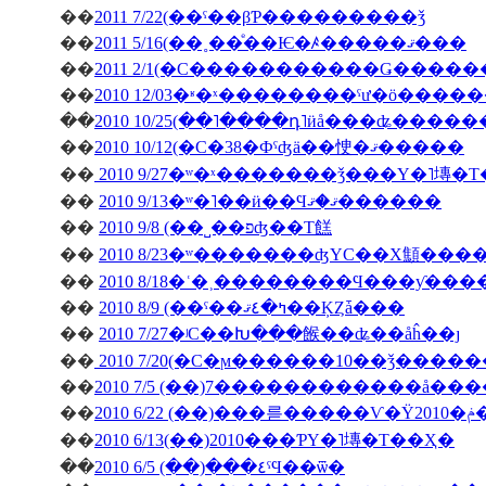
��
2011 7/22(��ˤ��βƤ���������ǯ
��
2011 5/16(��˳��ͤ��Ѥ�ꤴ�����ޤ���
��
��
��
2010 10/25(��˥����դ˥ӥå���ʥ����
��
2010 10/12(�С�38�Фˤʤä��㤤�ޤ�����
��
2010 9/27�ʷ�ˣ�������ǯ���Υ�˥塼�
��
2010 9/13�ʷ�˥��ӥ��Ϥޤ�ޤ������
��
2010 9/8 (��˽��פʤ��Τ餻
��
2010 8/23�ʷ�������ʤΥС��Х顦�
��
2010 8/18�ʿ�˲��������Ϥ���ƴ�
��
2010 8/9 (��ˤ��ߤ�٤ޤ��ĶȤǡ���
��
2010 7/27�ʲС��Խ���餱��ʥ��åĥ��ȷ
��
2010 7/20(�С�ϻ������10��ǯ����
��
2010 7/5 (��)7������������å��
��
��
2010 6/13(��)2010���ƤΥ�˥塼�Τ��Ҳ�
��
2010 6/5 (��)���٤ˤϤ��ѿ�