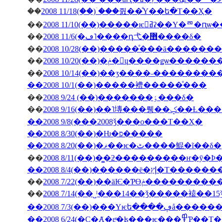
��
2008 11/18(��)�ۤ��줤��ͤΥ��ե�Τ��Ҳ�
��
2008 11/10(��)�����ѥ󥻥ߥʡ��Υ�
��
2008 11/6(�ڡ˥����դ⼷�޻����δ�
��
2008 10/28(��)�����ͤ���ä�����
��
2008 10/20(��)�ݥ�󎥥ɥ����ǥѡ
��
2008 10/14(��)��ӡ����˵��������
��2008 10/1(��)�����褿�����ͤ���
��
2008 9/24 (��)�������ٶ���δ�
��
2008 9/16(��)��˥塼
��2008 9/8(���2008ǯ���ο���Τ��Ҳ�
��2008 8/30(��)�Ƕ�פ�����
��2008 8/20(��)�ޥ��ѥ�ٹ����鯤�ĩ��δ�
��
��2008 8/4(��)���
��
2008 7/22(��)��äѤ�Ƥϴ
��
��2008 7/3(��
��2008 6/24(�С�Ⱥ�εͤ�ʪ�