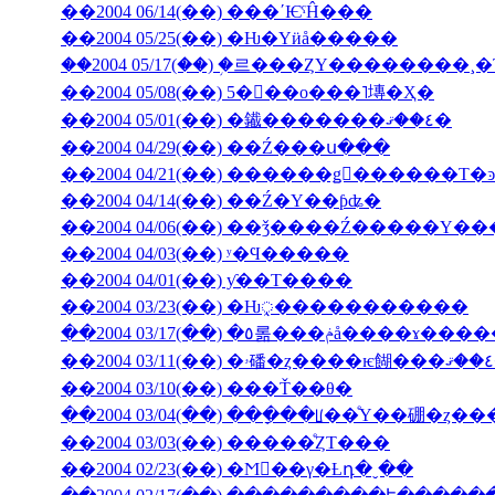
��2004 06/14(��) ���ʹѤˤĤ���
��2004 05/25(��) �Ƕ�Υӥå�����
��2004 05/17(��) �֥르���ȤΥ��������
��2004 05/08(��) 5���ο���˥塼�Ҳ�
��2004 05/01(��) �䥫�������٤��ޤ�
��2004 04/29(��) ��Ź���ս���
��2004 04/14(��) ��Ź�Υ��ƥʥ�
��2004 04/06(��) ��ǯ����Ź�����
��2004 04/03(��) ʸ�Ϥ�����
��2004 04/01(��) ƴ��Τ����
��2004 03/23(��) �Ƕᤪ�����������
��2004 03/17(��) �٥롦���ݥå����ɤ
��2004 03/10(��) ���Ť��θ�
��2004 03/04(��) ���ָ��ꡦ��ͤΥ��硼�ȥ�
��2004 03/03(��) �����ͤȤΤ���
��2004 02/23(��) �Ϻ��γ�Ƚդ�ˬ��