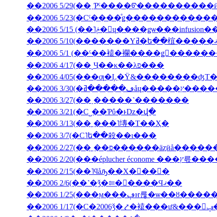
��2006 5/29(��˲Ƥˤ����ᡦ����������ӥ��塦
��2006 5/15 (��˥ݥ�󡦥ɥ����ǥѡ��
��2006 5/1 (��ˤ��褤�襴����ǥ󥦥����
��2006 4/17(��˻Ҷ��κ��λפ���
��2006 4/05(���ƣ�Ļ̼�Ÿ&��������ʤΤ
��2006 3/30(
��2006 3/27(��˰�­����˺�������
��2006 3/21(�С˽��Ƥΰ�ͱǲ�վ�
��2006 3/13(��˿���˥塼�Τ��Ҳ�
��2006 3/7(�С˥ե��殺��ι���
��2006 2/27(��˿��פ������äȥӥå����
��2006 2/20(���ép
��2006 2/15(��˥ϥåԡ��Х�󥿥��󡦣�
��2006 2/6(��˺�ǯ�⥢�󥳥����Ϥޤ��
��2006 1/25(���ϻ���ڥҥ륺�ѡ��ȣ
��2