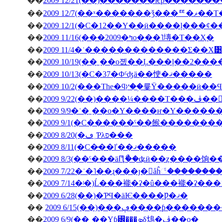
��
��
2009 12/7(��ˣ�
��
��
2009 11/16(���2009�ߤο���˥塼�Τ��Ҳ�
��
2009 11/4�ʿ�������������Σ��Х᥹
��
2009 10/19(��˿��о졦��Ļ���ļ��2���
��
2009 10/13(�С�37�Фˤʤä��㤤�ޤ�����
��
��
�ڤ��󤬽�����
��
2009 9/9�ʿ�˿��о�Υ����ҥ�Υ������
��
2009 9/1(�С������ˤ��餱�������
��
2009 8/20(�ڡ˲Ƥλפ���
��
2009 8/11(�С�̵��ľ��ޤ�����
��
2009 8/3(��ˤ���äԤꤪޯ��ʥӥ��ȥ����饷
��
2009 7/22�ʿ�˥��ɻ���ȷ�򥬥åĥ꣱������
��
2009 7/14�ʲ�)Ĺ���褦�ʡ�û���褦�ʡ���
��
2009 6/28(��)�ƤϤ�äѤ����Ƿ�ޤ�
��
2009 6/15(��)���ڥ����ƥ
��
2009 6/9(��˰��Υƥ꡼�̡��ܤδ䲴�ڤ��о�