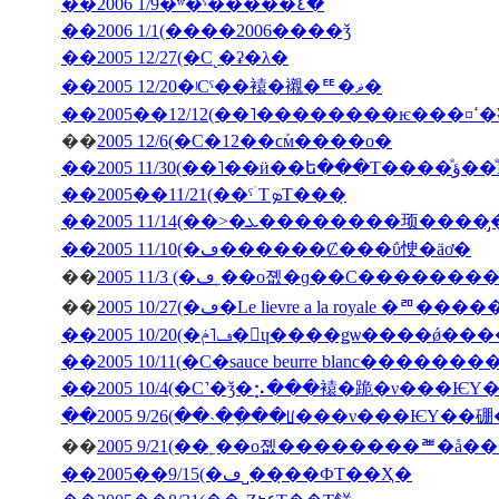
��2006 1/9�ʷ�ˤ�����٤�
��2006 1/1(����2006����ǯ
��2005 12/27(�С˻�ʡ�λ�
��2005 12/20�ʲСˤ��褤�襯�ꥹ�ޥ�
��200
��
2005 12/6(�С�12��ϲܰм����о�
��2005 11/3
��2005��11/21(��ˤۤΤܤΤ���̣
��2005 11/10(�ڡ������Ȼ���ΰ㤤�äơ�
��
��
2005 10/27(�ڡ�Le lievre a la 
��2005 10/20(�ڡ˥ݥ�󡦥ɥ����ǥѡ��
��2005 10/11(�С�sauce beurre blanc������
��2005 10/4(�С˺�ǯ�⡢���褤�跪�ν���Ѥ
��2005 9/26(��˴��ָ��ꡦ���ν���ѤΥ�
��
��2005��9/15(�ڡ˽���̣�ФΤ��Ҳ�