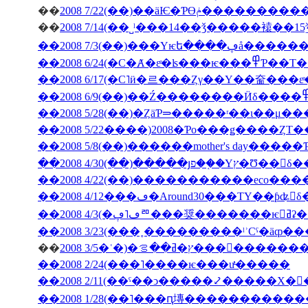
��
2008 7/22(��)��äѤ�Ƥϴ
��
��2008 7/3(��
��2008 6/24(�С�Ⱥ�εͤ�ʪ�
��2008 5/28(��)�ȤäƤ⥰�����ʳ��ι�
��2008 5/22����)2008�Ƥο���ǥ����ȤΤ
��2008 5/8(��)������mother's day���
��2008 4/30(��)�����յפ��֤�Υץ�Ʊ
��2008 4/12���ڡ�Around30���ΤΥ��ƥʥ󥹤
��2008
��
2008 3/5�ʿ�)�ץ�ߥ��ࡦ���
��2008 2/24(���˥����ѥ���ư̵�����
��2008 2/11(��ˤ��ͻ�����⤦�����Х�