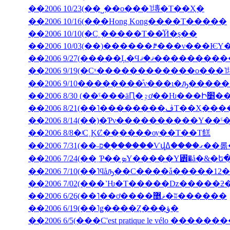
��2006 10/23(��˽��ο���˥塼�Τ��Ҳ�
��2006 10/16(���Hong Kong����Τ�����
��2006 10/10(�С˿�����Τ��ͤӤ�ȿ��
��2006 9/27(�����Ļ
��2006 9/19(�Сˣ������������ο���
��2006 9/10��������ͤν���ι�ԡ����
��2006 8/30 (��ˤ���äԤ
��2006 8/21(��˥��
��2006 8/14(��)�Ƥν����������Υ��ˤ
��2006 8/8�ʲС˱ĶȻ��ְ����ѹ��Τ��Τ餻
��2006 7/3
��2006 7/10(��˥ϥåԡ��С����ǡ�����12�
��2006 6/26(��˥��ơ����ޥ޵�ʬ������
��2006 6/19(��˥ǥ����Ȥ���ؤ�
��2006 6/5(���C'est pratique le vélo ������