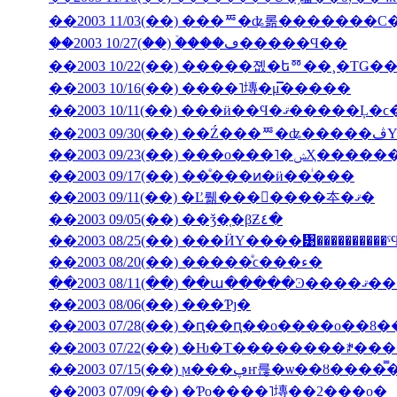
��2003 11/03(��) ���ꥸ�ʥ롦�������С
��2003 10/27(��) �ۡ���ڡ�����Ϥ��
��2003 10/22(��) �����졦�եꥼ��¸�ΤǤ
��2003 10/16(��) ����˥塼�μ̿�����
��2003 09/23(��) �
��2003 09/17(��) ��ͤ���ͷ�ӥ��ͥ���
��2003 09/11(��) �Ľ뤪���񤤿����夲�ޤ�
��2003 09/05(��) ��ǯ�֤�βƵ٤�
��2003 08/25(��) ���ӤΥ����᥹����������
��2003 08/20(��) �����ͤϲ���ء�
��2003 08/11(��) ��ա���
��2003 08/06(��) ���Ƥȷ�
��2003 07/28(��) �ԥ��ԥ��ο����о��8
��2003 07/22(��) �Ƕ�Τ��������ꎥ�
��2003 07/15(��) ϻ���ڥҥ륺�ѡ
��2003 07/09(��) �Ƥο����˥塼��2���о�