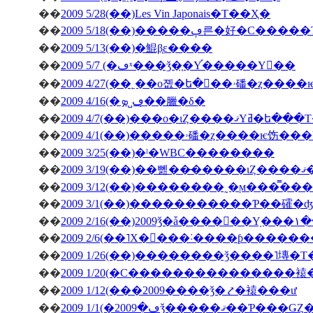
��
2009 5/28(��)Les Vin Japonais�Τ��Ҳ�
��
2009 5/18(��)�����ڥ른�好�
��
2009 5/13(��)�鯤β֤ε����
��
2009 5/7 (�ڡˣ���ǯ�֤�Υ֡�����Υ��
��
2009 4/27(�
��
2009 4/16(�ڡ˽ܤ�̣�臘�δ�
��
2009 4/7(��)���о�ιȤ��
��
��
2009 3/25(��)�ˡ�WBC��������
��
200
��
��
2009 3/1(��)�����������Ƥ��礭
��
��
2009 2/6(��˥Х�󥿥���˸����ƥ����
��
2009 1/26(��)��������ǯ����˥塼�
��
2009 1/20(�С���������������
��
2009 1/12(���2009����ǯ�⤤�褤���ư
��