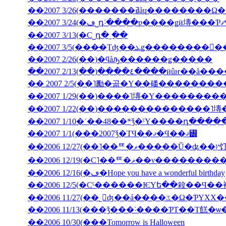
��2007 3/26(�������ߥåɥ
��2007 3/13(�С˽դ�ˬ��
��2007 2/26(��)�ϥåԡ������ǥ�����
��2007 2/13(��)����٤����ӥ
�� 2007 2/5(��˥勵�곪�Υ��磻�������
��2007 1/22(��)��̣������������˥
��2007 1/10�ʿ��48��*ǯ�ˤΥ����դ���
��2007 1/1(���2007ǯ�ΤϤ��ޤ�Ϥ��ޤ꡼
��2006 12
��2006 12/19(�С˥��ꥹ�ޥ�
��2006 12/16(�ڡ�Hope you have a wonderful birthday
��2006 11/27(��˾𤱤ʤ��á
��2006 11/13(���ǯ���˸����ƤΤ��Τ餻�ѡ
��2006 10/30(���Tomorrow is Halloween