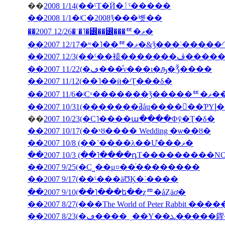
��
2008 1/14(��ˤΤ�Ӥ�ٲˤ�����
��2008 1/1�ʲС�2008ǯ���볫��
��2007 12/26�ʿ�˥�꡼��꡼���ꥹ�ޥ�
��2007 12/17�ʷ�˥��ꥹ�ޥ�&ǯ���˸
��2007 12/3(�
��2007 11/22(�ڡ���ͤν���ι�ԡ�Ǯ����
��2007 11/12(��˥��ӥ�ʳƮ���δ�
��2007
��200
��
2007 10/23(�С˥����ա����Фȳ�Ʈ�δ�
��2007 10/17(��ˣȣ���� Wedding �ѡ��ȣ�
��2007 10/8 (��˺����λ��Ư���ޥ�
��2007 10/3 (��˥����դΤ���������NON J
��2007 9/25(�С˽��μ¤��ͥ��������
��2007 9/17(��ˤ���äƱĶ�˸����
��2007 9/10(��˥���ե��ȥꥨ�åȤäơ�
��2007 8/27(���The World of Peter Rabbit �
��2007 8/23(�ڡ�̩