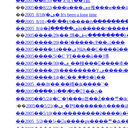
��2005��8/31(��˲Ƶ٤ߤΤ��Τ餻
��
��
2005 8/18(�ڡ� It's been a long time
��2005 8/10 (��˺��٤ϥ����դ�­��
��
2005����/29(��˴䲴�ڤ⤽�����
��2005����/20(��˥�����ϲƤ��ݤ���
��2005����/5(�С˲ƤΤ����ῷ��˥塼
��2005����/20(��
��2005����/14(�С��ۤ��Ф�1��
��2005 ��/8(��˸��襢�ʥ����ʹ֤ʻ�
��2005����/1(��)�ե�󥹤Τ��ڻ�
��2005��5/24(�С˺�ǯ���о졦��Ź���ꥸ�ʥ
:��
2005��5/21(�ڡ˽�ƤϤ������ʤ