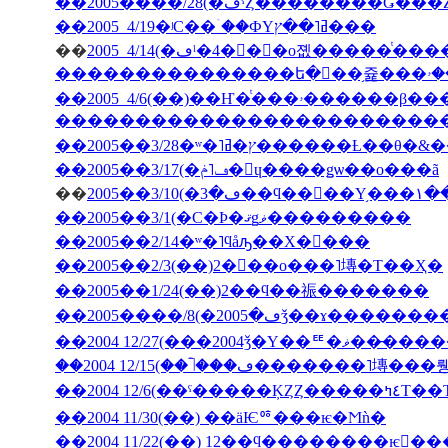
��2005����/28(�ڡˤȤ��������Ǥ�
��2005 4/19�ʲС��ۤ��ФΥߥ˥��ץ���
��
�������������������������
��2005��3/28�ʷ�˥ץ�ߥ�����
��2005��3/17(�ڡ˥ݥ�󡦥ɥ����ǥѡ��ο���ã
��
2005�
��2005��3/1(�С�Ϸ�ޤǥޥ���������
��2005��2/14�ʷ�˥ϥåԡ��Х�󥿥���
��2005��2/3(��)2���ο���˥塼�Τ��Ҳ�
��2005��1/24(��)2��ϥ��祳�������
��2004 12/27(���2004ǯ�Υ��ꥹ�ޥ��
��2004 12/6(��ˤ��
��2004 11/30(��) ��äѤꥷ���ѥ�Ϻǹ�
��2004 11/22(��) 12��ϥ��������ѥ󤬤�