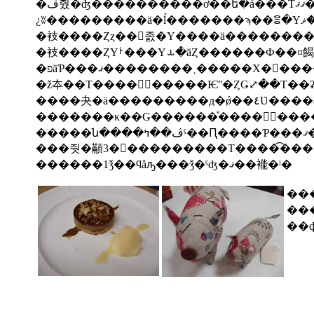
�衼����Ȥȥ��󥫥졼�Υ����ä�������
�衼����ȤΥࡼ���Υ⥿�äȤ�����
�פäƤ���ޤ��������˲�����Х
�ž夲��Τ����򤯤⤢�����Ѥʺ�ȤǤ⤢��Τ��
�������κ��Ǥ������ͤ����󥢥󥳥��
�����
������1ǯ��ϥåԡ���ǯ�ˤʤ�ޤ��褦�ˡ�
������Υǥ��
���ڤ���ƻҡ����ʤߤ˿Ƥ��������ɤ�