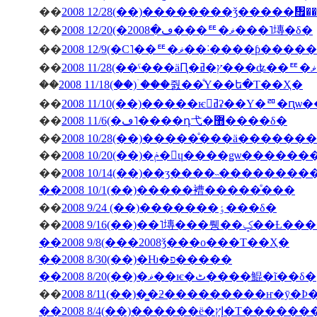
��
2008 12/28(��)��������ǯ�����
��
2008 12/20(�ڡ�2008���ꥹ�ޥ���˥塼�δ�
��
2008 12/9(�С˥��ꥹ�ޥ��
��
��
2008 11/18(��)�ۤ��줤��ͤΥ��ե�Τ��Ҳ�
��
2008 11/10(��)�����ѥ󥻥ߥʡ��Υ�
��
2008 11/6(�ڡ˥����դ⼷�޻����δ�
��
2008 10/28(��)�����ͤ���ä�����
��
2008 10/20(��)�ݥ�󎥥ɥ����ǥѡ
��
2008 10/14(��)��ӡ����˵��������
��2008 10/1(��)�����褿�����ͤ���
��
2008 9/24 (��)�������ٶ���δ�
��
2008 9/16(��)��˥塼
��2008 9/8(���2008ǯ���ο���Τ��Ҳ�
��2008 8/30(��)�Ƕ�פ�����
��2008 8/20(��)�ޥ��ѥ�ٹ����鯤�ĩ��δ�
��
��2008 8/4(��)���