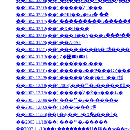
��2004 03/04(��) ���ָ��ꡦ��ͤΥ��硼�ȥ�
��2004 03/03(��) �����ͤȤΤ���
��2004 02/23(��) �Ϻ��γ�Ƚդ�ˬ��
��2004 02/17(��) ���������ե���
��2004 02/12(��) �Х�󥿥���
��2004 02/05(��) ���󥳥��Υ֥���١���³�
��2004 01/29(��) ̴��ADSL
��2004 01/13(��) Ź�⹩��̵����λ
��2004 01/08(��) ���ͤ���˴���
��2003 12/28(��) �����ǯ��ǯ�ϤΤ��Τ餻
��2003 12/18(��) 2003ǯ���ꥹ�ޥ�
��2003 12/15(��) �����ͤȤ�Ź�ο���ط�
��2003 12/08(��) ���ꥹ�ޥ��˸�����
��2003 12/02(��) 12��ο���˥塼
��2003 11/26(��) �ʤ��ߤǥ�ե�å���ٲ�
��2003 11/18(��) ���ꥹ�ޥ�����
��200