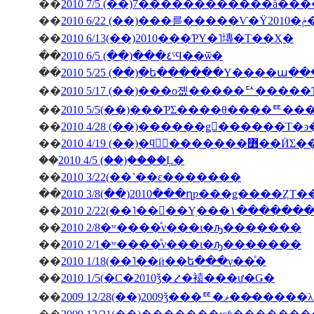
��
2010 7/5 (��)7������������å��
��
��
2010 6/13(��)2010���ƤΥ�˥塼�Τ��Ҳ�
��
2010 6/5 (��)���٤ˤϤ��ѿ�
��
2010 5/25 (��)�ե������Υ����ա�
��
2010 5/17 (��)���о졦�����ꥢ����
��
2010 5/5(��)���ƤΣ����θ����ꥹ
��
��
2010 4/19 (��)�ϥ󥬥
��
2010 4/5 (��)�֤���Ļ�
��
2010 3/22(��˺��ε�������
��
2010 3/8(��)2010���ղƿ���ǥ����ȤΤ
��
2010 2/22(��˥��󥳥��Υ
��
2010 2/8�ʷ����ͤν���ι�ԡ�������
��
2010 2/1�ʷ����ͤν���ι�ԡ�������
��
2010 1/18(��˥��ӥ��ե���γ��ͤ�
��
2010 1/5(�С�2010ǯ�⤤�褤���ư�Ǥ�
��
2009 12/28(��)2009ǯ