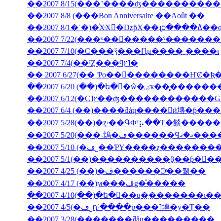
��2007 8/15(���˺����ʤ��������
��2007 8/8 (���Bon Anniversaire ��Août ��
��2007 7/10(�С���ǯ���Ԥμ����˿����ι
��2007 7/4(��ˤȤ���ϥץ˥�
��2007 6/20 (��)�ե�󥹸�ŵ�
��2007 6/4 (��)����ߥåɥ����󎥥
��2007 5/28(��)�ȥۥ��ԳФˤ⡦��Τ�餤�
��2007 5/20(���˴䲴�ڡ�
��2007 5/10 (�ڡ˽��ƤΥ����ȥ����
��2007 5/1(��)����������β֥��ƥ�󥯡
��2007 4/25 (��)�ڤ������Ͽͤ��줾��
��2007 4/17 (��)ϻ���ڤǥ�ͤ�����
��2007 4/5(�ڡ˽դ˸����ƿ���˥塼�ȳ�Ʈ��
��2007 3/28(�������ߥåɥ������ֳ���