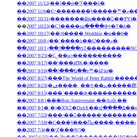
��2007 11/12(��˥��ӥ�ʳƮ���δ�
��2007
��200
��
2007 10/23(�С˥����ա����Фȳ�Ʈ�δ�
��2007 10/17(��ˣȣ���� Wedding �ѡ��ȣ�
��2007 10/8 (��˺����λ��Ư���ޥ�
��2007 10/3 (��˥����դΤ���������NON J
��2007 9/25(�С˽��μ¤��ͥ��������
��2007 9/17(��ˤ���äƱĶ�˸����
��2007 9/10(��˥���ե��ȥꥨ�åȤäơ�
��2007 8/27(���The World of Peter Rabbit �
��2007 8/23(�ڡ�̩
��2007 8/15(���˺����ʤ��������
��2007 8/8 (���Bon Anniversaire ��Août ��
��2007 7/10(�С���ǯ���Ԥμ����˿����ι
��2007 7/4(��ˤȤ���ϥץ˥�