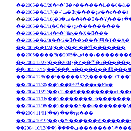
��2005��3/28�ʷ�˥ץ�ߥ�����
��2005��3/17(�ڡ˥ݥ�󡦥ɥ����ǥѡ��ο���ã
��
2005�
��2005��3/1(�С�Ϸ�ޤǥޥ���������
��2005��2/14�ʷ�˥ϥåԡ��Х�󥿥���
��2005��2/3(��)2���ο���˥塼�Τ��Ҳ�
��2005��1/24(��)2��ϥ��祳�������
��2004 12/27(���2004ǯ�Υ��ꥹ�ޥ��
��2004 12/6(��ˤ��
��2004 11/30(��) ��äѤꥷ���ѥ�Ϻǹ�
��2004 11/22(��) 12��ϥ��������ѥ󤬤�
��2004 11/16(��) �������ѥƥ�����
��2004 11/08(��) ����Υ��ӥ�������
��2004 11/01(��) ���դε���
��2004 10/19(��) �ꥨ���֥���磻����
��2004 10/13(��) �ۡ���ڡ����