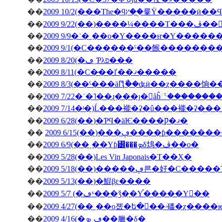
��
��
�ڤ��󤬽�����
��
2009 9/9�ʿ�˿��о�Υ����ҥ�Υ������
��
2009 9/1(�С������ˤ��餱�������
��
2009 8/20(�ڡ˲Ƥλפ���
��
2009 8/11(�С�̵��ľ��ޤ�����
��
2009 8/3(��ˤ���äԤꤪޯ��ʥӥ��ȥ����饷
��
2009 7/22�ʿ�˥��ɻ���ȷ�򥬥åĥ꣱������
��
2009 7/14�ʲ�)Ĺ���褦�ʡ�û���褦�ʡ���
��
2009 6/28(��)�ƤϤ�äѤ����Ƿ�ޤ�
��
2009 6/15(��)���ڥ����ƥ
��
2009 6/9(��˰��Υƥ꡼�̡��ܤδ䲴�ڤ��о�
��
2009 5/28(��)Les Vin Japonais�Τ��Ҳ�
��
2009 5/18(��)�����ڥ른�好�
��
2009 5/13(��)�鯤β֤ε����
��
2009 5/7 (�ڡˣ���ǯ�֤�Υ֡�����Υ��
��
2009 4/27(�
��
2009 4/16(�ڡ˽ܤ�̣�臘�δ�