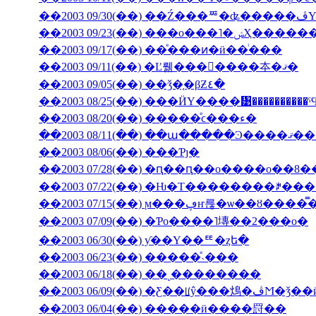
��2003 09/23(��) �
��2003 09/17(��) ��ͤ���ͷ�ӥ��ͥ���
��2003 09/11(��) �Ľ뤪���񤤿����夲�ޤ�
��2003 09/05(��) ��ǯ�֤�βƵ٤�
��2003 08/25(��) ���ӤΥ����᥹����������
��2003 08/20(��) �����ͤϲ���ء�
��2003 08/11(��) ��ա���
��2003 08/06(��) ���Ƥȷ�
��2003 07/28(��) �ԥ��ԥ��ο����о��8
��2003 07/22(��) �Ƕ�Τ��������ꎥ�
��2003 07/15(��) ϻ���ڥҥ륺�ѡ
��2003 07/09(��) �Ƥο����˥塼��2���о�
��2003 06/30(��) ƴ��Υ��ꥹ�ȥե�
��2003 06/23(��) �����ͤ˴���
��2003 06/18(��) ��˻��������
��2003 06/09(��
��2003 06/04(��) �����ӥ����罸��