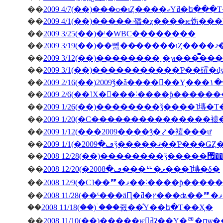
��
2009 4/7(��)���о�ιȤ��
��
��
2009 3/25(��)�ˡ�WBC��������
��
200
��
��
2009 3/1(��)�����������Ƥ��礭
��
��
2009 2/6(��˥Х�󥿥���˸����ƥ����
��
2009 1/26(��)��������ǯ����˥塼�
��
2009 1/20(�С���������������
��
2009 1/12(���2009����ǯ�⤤�褤���ư
��
��
2008 12/28(��)��������ǯ�����
��
2008 12/20(�ڡ�2008���ꥹ�ޥ���˥塼�δ�
��
2008 12/9(�С˥��ꥹ�ޥ��
��
��
2008 11/18(��)�ۤ��줤��ͤΥ��ե�Τ��Ҳ�
��
2008 11/10(��)�����ѥ󥻥ߥʡ��Υ�