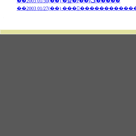
��2003 01/30(��) �쥹�ȥ��γڤ�����
��2003 01/27(��) �������������