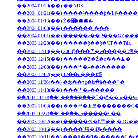
��2004 01/29(��) ̴��ADSL
��2004 01/13(��) Ź�⹩��̵����λ
��2004 01/08(��) ���ͤ���˴���
��2003 12/28(��) �����ǯ��ǯ�ϤΤ��Τ餻
��2003 12/18(��) 2003ǯ���ꥹ�ޥ�
��2003 12/15(��) �����ͤȤ�Ź�ο���ط�
��2003 12/08(��) ���ꥹ�ޥ��˸�����
��2003 12/02(��) 12��ο���˥塼
��2003 11/26(��) �ʤ��ߤǥ�ե�å���ٲ�
��2003 11/18(��) ���ꥹ�ޥ�����
��200
��2003 11/03(��) ���ꥸ�ʥ롦�������С
��2003 10/27(��) �ۡ���ڡ�����Ϥ��
��2003 10/22(��) �����졦�եꥼ��¸�ΤǤ
��2003 10/16(��) ����˥塼�μ̿�����