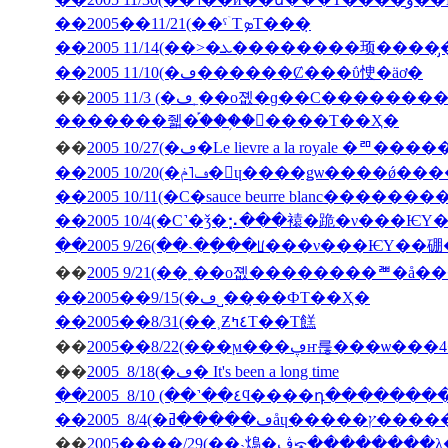
��2005��11/21(��ˤۤΤܤΤ���̣
��2005 11/10(�ڡ������Ȼ���ΰ㤤�äơ�
��
2005 11/3 (�ڡ˿��о졦�ɡ��С���������̳�ƻ������Х��ˤΥѥ���߾Ƥ�������Х��ˤΥ��塼
�������줿�֡���֥�󥽡����Τ��Ҳ�
��
2005 10/27(�ڡ�Le lievre a la 
��2005 10/20(�ڡ˥ݥ�󡦥ɥ����ǥѡ��
��2005 10/11(�С�sauce beurre blanc������
��2005 10/4(�С˺�ǯ�⡢���褤�跪�ν���Ѥ
��2005 9/26(��˴��ָ��ꡦ���ν���ѤΥ�
��
��2005��9/15(�ڡ˽���̣�ФΤ��Ҳ�
��2005��8/31(��˲Ƶ٤ߤΤ��Τ餻
��
��
2005 8/18(�ڡ� It's been a long time
��2005 8/10 (��˺��٤ϥ����դ�­��
��
2005����/29(��˴䲴�ڤ⤽�����