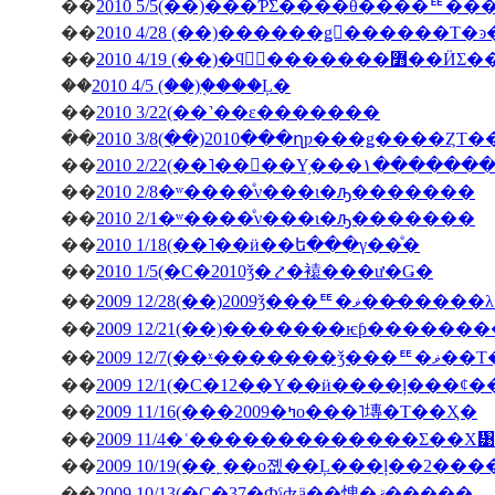
��
2010 5/5(��)���ƤΣ����θ����ꥹ
��
��
2010 4/19 (��)�ϥ󥬥
��
2010 4/5 (��)�֤���Ļ�
��
2010 3/22(��˺��ε�������
��
2010 3/8(��)2010���ղƿ���ǥ����ȤΤ
��
2010 2/22(��˥��󥳥��Υ
��
2010 2/8�ʷ����ͤν���ι�ԡ�������
��
2010 2/1�ʷ����ͤν���ι�ԡ�������
��
2010 1/18(��˥��ӥ��ե���γ��ͤ�
��
2010 1/5(�С�2010ǯ�⤤�褤���ư�Ǥ�
��
2009 12/28(��)2009ǯ
��
��
2009 12/7(��ˣ�
��
��
2009 11/16(���2009�ߤο���˥塼�Τ��Ҳ�
��
2009 11/4�ʿ�������������Σ��Х᥹
��
2009 10/19(��˿��о졦��Ļ���ļ��2���
��
2009 10/13(�С�37�Фˤʤä��㤤�ޤ�����