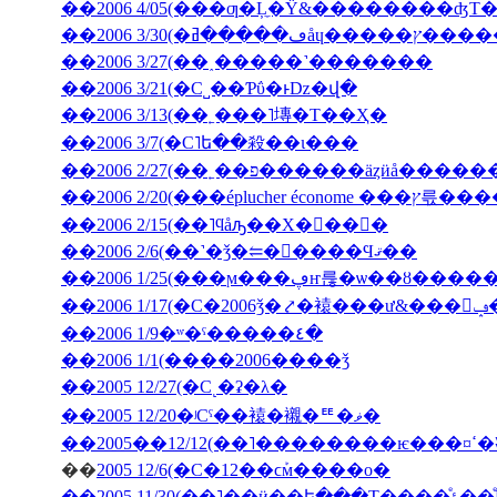
��2006 4/05(���ƣ�Ļ̼�Ÿ&��������ʤΤ
��2006 3/30(
��2006 3/27(��˰�­����˺�������
��2006 3/21(�С˽��Ƥΰ�ͱǲ�վ�
��2006 3/13(��˿���˥塼�Τ��Ҳ�
��2006 3/7(�С˥ե��殺��ι���
��2006 2/27(��˿��פ������äȥӥå����
��2006 2/20(���ép
��2006 2/15(��˥ϥåԡ��Х�󥿥��󡦣�
��2006 2/6(��˺�ǯ�⥢�󥳥����Ϥޤ��
��2006 1/25(���ϻ���ڥҥ륺�ѡ��ȣ
��2
��2006 1/9�ʷ�ˤ�����٤�
��2006 1/1(����2006����ǯ
��2005 12/27(�С˻�ʡ�λ�
��2005 12/20�ʲСˤ��褤�襯�ꥹ�ޥ�
��200
��
2005 12/6(�С�12��ϲܰм����о�
��2005 11/3