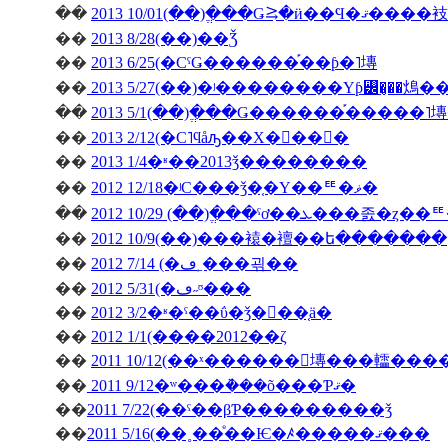
��
2013 10/01(��)�ֱ��Ǥ⥸�ӥ��Ϥ�ޤ����衼
��
2013 8/28(��)��Ǯ
��
2013 6/25(�СˤǤ������֡��ƥ�˥塼
��
2013 5/27(��)�ʲ��������Υƥ꡼�̡��䲴�
��
2013 5/1(��)�ֱ��Ǥ������֡�����
��
2013 2/12(�С˥ϥåԡ��Х�󥿥��󡦣�
��
2013 1/4�ʶ��2013ǯ��������
��
2012 12/18�ʲС���ǯ�֤�Υ��ꥹ�ޥ�
��
��
2012 10/9(��)���褤�襢��ե�������
��
2012 7/14 (�ڡ˿���괶��
��
2012 5/31(�ڡ˶ᶷ���
��
2012 3/2�ʶ�ˤ��ΰ�ǯ�򿶤��֤ä�
��
2012 1/1(����2012��ζ
��
2011 10/12(��ˣ������󥭥塼���䡼��
��
2011 9/12�ʷ���ܵ���õ���Ƥޤ�
��
2011 7/22(��ˤ��βƤ���������ǯ
��
2011 5/16(��˳��ͤ��Ѥ�ꤴ�����ޤ���