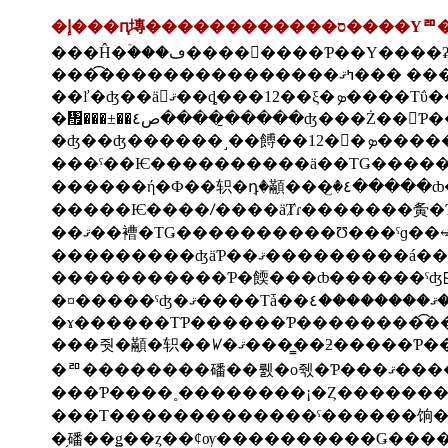
�إ���ԥ塼�������
���Ĥ�ۡ���ڡ����򡢤����Ƥ��
�᤯���±��ص٤�����̱����ʤ���Ż��
�ʤ��ʤ����
������ή�Ф��轵�
�ꥨ����
���Τ�������������ˤ������饷�Ǵ
�֥磻��ǥ��ȥ��ȼѹ����������Ǥ��