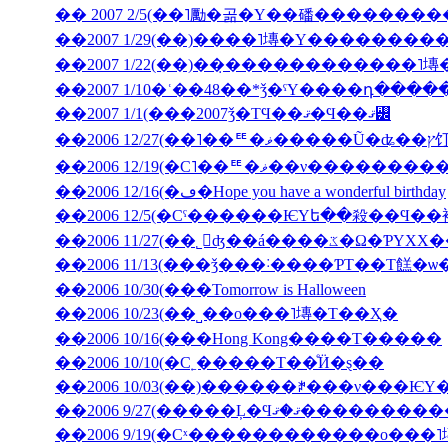
�� 2007 2/5(��˥勵�곪�Υ��磻�������
��2007 1/22(��)��̣������������˥
��2007 1/10�ʿ��48��*ǯ�ˤΥ����դ���
��2007 1/1(���2007ǯ�ΤϤ��ޤ�Ϥ��ޤ꡼
��2006 12
��2006 12/19(�С˥��ꥹ�ޥ�
��2006 12/16(�ڡ�Hope you have a wonderful birthday
��2006 11/27(��˾𤱤ʤ��á
��2006 11/13(���ǯ���˸����ƤΤ��Τ餻�ѡ
��2006 10/30(���Tomorrow is Halloween
��2006 10/23(��˽��ο���˥塼�Τ��Ҳ�
��2006 10/16(���Hong Kong����Τ�����
��2006 10/10(�С˿�����Τ��ͤӤ�ȿ��
��2006 9/27(�����Ļ
��2006 9/19(�Сˣ������������ο���