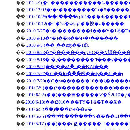
��
��
��
2010 10/25(��˥����դ˥ӥå���ʥ����
��
2010 10/12(�С�38�Фˤʤä��㤤�ޤ�����
��
2010 9/27�ʷ�ˣ�������ǯ���Υ�˥塼�
��
2010 9/13�ʷ�˥��ӥ��Ϥޤ�ޤ������
��
2010 9/8 (��˽��פʤ��Τ餻
��
2010 8/23�ʷ�������ʤΥС��Х顦�
��
2010 8/18�ʿ�˲��������Ϥ���ƴ�
��
2010 8/9 (��ˤ��ߤ�٤ޤ��ĶȤǡ���
��
2010 7/27�ʲС��Խ���餱��ʥ��åĥ��ȷ
��
2010 7/20(�С�ϻ������10��ǯ����
��
2010 7/5 (��)7������������å��
��
��
2010 6/13(��)2010���ƤΥ�˥塼�Τ��Ҳ�
��
2010 6/5 (��)���٤ˤϤ��ѿ�
��
2010 5/25 (��)�ե������Υ����ա�
��
2010 5/17 (��)���о졦�����ꥢ����