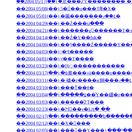
��2004 05/17(��) �֥르���ȤΥ��������
��2004 05/08(��) 5���ο���˥塼�Ҳ�
��2004 05/01(��) �䥫�������٤��ޤ�
��2004 04/29(��) ��Ź���ս���
��2004 04/14(��) ��Ź�Υ��ƥʥ�
��2004 04/06(��) ��ǯ����Ź�����
��2004 04/03(��) ʸ�Ϥ�����
��2004 04/01(��) ƴ��Τ����
��2004 03/23(��) �Ƕᤪ�����������
��2004 03/17(��) �٥롦���ݥå����ɤ
��2004 03/10(��) ���Ť��θ�
��2004 03/04(��) ���ָ��ꡦ��ͤΥ��硼�ȥ�
��2004 03/03(��) �����ͤȤΤ���
��2004 02/23(��) �Ϻ��γ�Ƚդ�ˬ��
��2004 02/17(��) ���������ե���
��2004 02/12(��) �Х�󥿥���
��2004 02/05(��) ���󥳥��Υ֥���١���³�