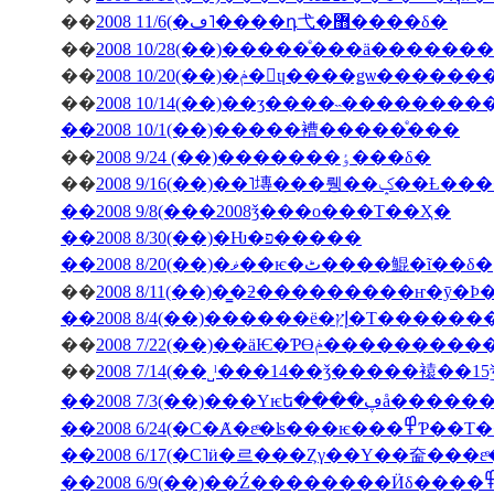
��
2008 11/6(�ڡ˥����դ⼷�޻����δ�
��
2008 10/28(��)�����ͤ���ä�����
��
2008 10/20(��)�ݥ�󎥥ɥ����ǥѡ
��
2008 10/14(��)��ӡ����˵��������
��2008 10/1(��)�����褿�����ͤ���
��
2008 9/24 (��)�������ٶ���δ�
��
2008 9/16(��)��˥塼
��2008 9/8(���2008ǯ���ο���Τ��Ҳ�
��2008 8/30(��)�Ƕ�פ�����
��2008 8/20(��)�ޥ��ѥ�ٹ����鯤�ĩ��δ�
��
��2008 8/4(��)���
��
2008 7/22(��)��äѤ�Ƥϴ
��
��2008 7/3(��
��2008 6/24(�С�Ⱥ�εͤ�ʪ�