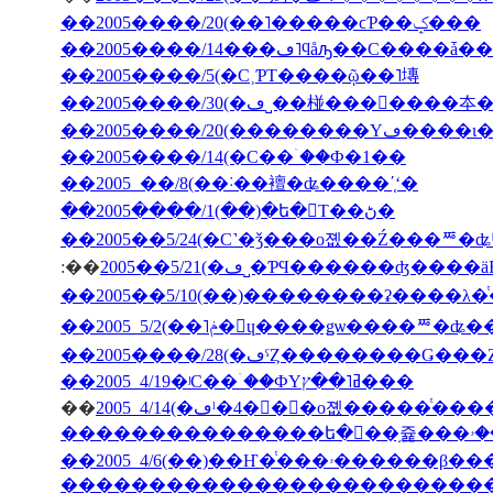
��2005����/20(��˥�����ϲƤ��ݤ���
��2005����/5(�С˲ƤΤ����ῷ��˥塼
��2005����/20(��
��2005����/14(�С��ۤ��Ф�1��
��2005 ��/8(��˸��襢�ʥ����ʹ֤ʻ�
��2005����/1(��)�ե�󥹤Τ��ڻ�
��2005��5/24(�С˺�ǯ���о졦��Ź���ꥸ�ʥ
:��
2005��5/21(�ڡ˽�ƤϤ������ʤ
��2005����/28(�ڡˤȤ��������Ǥ�
��2005 4/19�ʲС��ۤ��ФΥߥ˥��ץ���
��
�������������������������