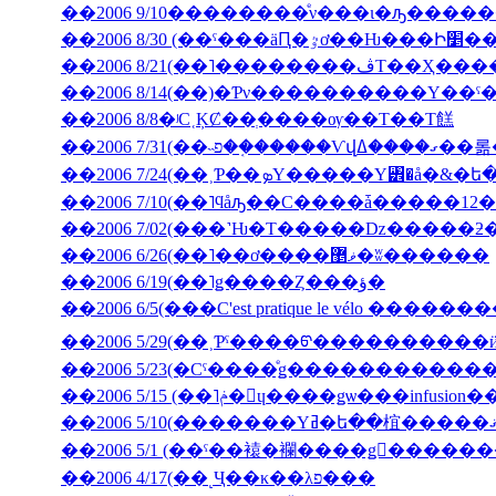
��2006 9/10��������ͤν���ι�ԡ����
��2006 8/30 (��ˤ���äԤ
��2006 8/21(��˥��
��2006 8/14(��)�Ƥν����������Υ��ˤ
��2006 8/8�ʲС˱ĶȻ��ְ����ѹ��Τ��Τ餻
��2006 7/3
��2006 7/10(��˥ϥåԡ��С����ǡ�����12�
��2006 6/26(��˥��ơ����ޥ޵�ʬ������
��2006 6/19(��˥ǥ����Ȥ���ؤ�
��2006 6/5(���C'est pratique le vélo ������
��2006 5/29(��˲Ƥˤ����ᡦ����������ӥ��塦
��2006 5/15 (��˥ݥ�󡦥ɥ����ǥѡ��
��2006 5/1 (��ˤ��褤�襴����ǥ󥦥����
��2006 4/17(��˻Ҷ��κ��λפ���