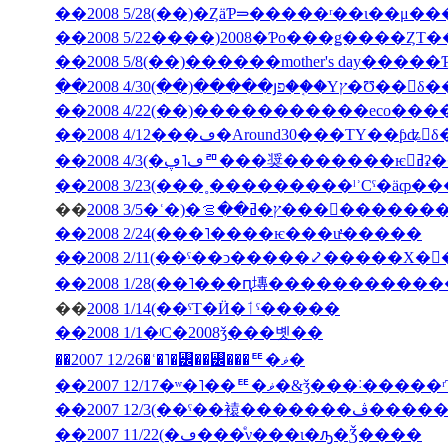
��2008 5/28(��)�ȤäƤ⥰�����ʳ��ι�
��2008 5/22����)2008�Ƥο���ǥ����ȤΤ
��2008 5/8(��)������mother's day���
��2008 4/30(��)�����յפ��֤�Υץ�Ʊ
��2008 4/12���ڡ�Around30���ΤΥ��ƥʥ󥹤
��2008
��
2008 3/5�ʿ�)�ץ�ߥ��ࡦ���
��2008 2/24(���˥����ѥ���ư̵�����
��2008 2/11(��ˤ��ͻ�����⤦�����Х�
��
2008 1/14(��ˤΤ�Ӥ�ٲˤ�����
��2008 1/1�ʲС�2008ǯ���볫��
��2007 12/26�ʿ�˥�꡼��꡼���ꥹ�ޥ�
��2007 12/17�ʷ�˥��ꥹ�ޥ�&ǯ���˸
��2007 12/3(�
��2007 11/22(�ڡ���ͤν���ι�ԡ�Ǯ����