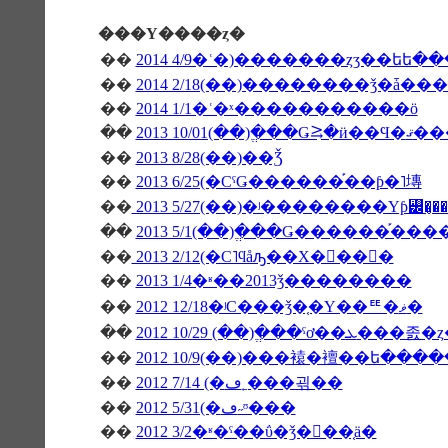
���Υ����ȥ�
��
2014 4/9�ʿ�)�������ȥӡ��եե
��
��
2014 1/1�ʿ�ˣ�����������ö
��
2013 10/01(��)
��
2013 8/28(��)��Ǯ
��
2013 6/25(�СˤǤ������֡��ƥ�˥塼
��
2013 5/27(��)�ʲ��������Υƥ꡼�̡
��
2013 5/1(��)�ֱ��Ǥ������֡��
��
2013 2/12(�С˥ϥåԡ��Х�󥿥��󡦣�
��
2013 1/4�ʶ��2013ǯ��������
��
2012 12/18�ʲС���ǯ�֤�Υ��ꥹ�ޥ�
��
��
2012 10/9(��)���褤�襢��ե���
��
2012 7/14 (�ڡ˿���괶��
��
2012 5/31(�ڡ˶ᶷ���
��
2012 3/2�ʶ�ˤ��ΰ�ǯ�򿶤��֤ä�