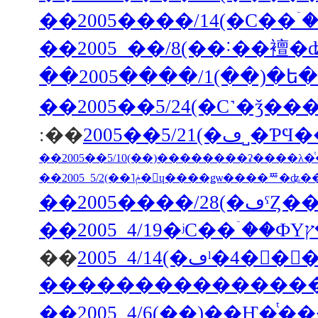
��2005����/14(�С��ۤ
��2005 ��/8(��˸��襢�
��2005��5/24(�С˺�ǯ
:��
2005��
��2005
��