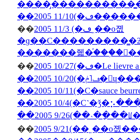
��2005 11/10
��
2005 11/3 (�ڡ˿��о졦
�ɡ��С���������̳�ƻ������Х�
�������줿�֡���֥�󥽡
��
2005 10/27
��2005 10
��2005 10/11(�С�sauce b
��2005 10/4(�С˺�ǯ�
��2005 9/26(��˴��ָ
��