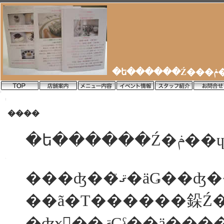
�
����
�ե�����
���ʤ��ޤꤪ�äǤ
��ã�Τ������䤪Ź
�ʤɤ򡢺��ޤǤˤ��ä�