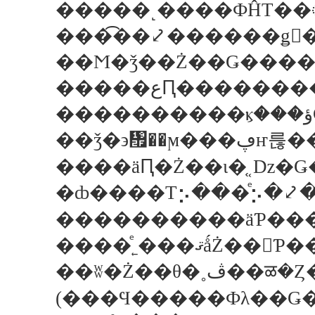
�����˻����ФĤΤ��
��ǯ�϶᤯
�ȸ����Τ⡢���ͤ⡢�⤦
����ͤ˿���ޤǻŻ
��ʬ�Ż��θ
(���Ϥ�����Фλ��Ǥ�