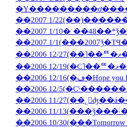
��2007 1/22(��)��̣
��2007 1/10�ʿ��48��
��
��2006 12/16(�ڡ�H
��2006 11/13(���ǯ��
��2006 10/30(���Tomorrow i