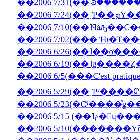
��2006 7/10(��˥ϥåԡ�
��2006 6/5(���C'est prati
��2006 5/29(��˲Ƥˤ����
��2006 5/