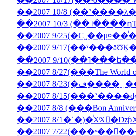
��2007 10/17(��ˣȣ���� 
��2007 10/3 (��˥����դ
��2007 9/25(�С˽��μ¤�
��2007 9/17(��ˤ���äƱ
��2007 9/10(��˥���ե�
��2007 8/27(���The World
��2007 8/15(���˺�
��2007 8/8 (���Bon Annive