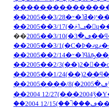
���������������
��2
��2005��3
��
��2
��2005��2/14�ʷ�˥ϥåԡ�
��2005��2/3(��)2��
��2005��1/24(��)2�