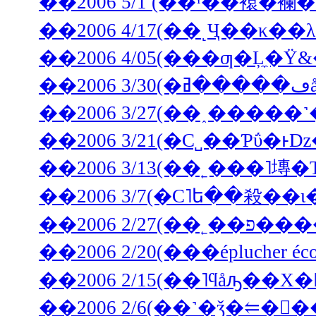
��2006 5/1 (��ˤ��褤
��2006 4/05(���ƣ�Ļ
��2006 3/27(��˰�­��
��2006 3/21(�С˽��Ƥΰ�ͱ
��2006 3/13(��˿���˥塼
��2006 3/7(�С˥ե��殺��
��2006 
��2006 2/15(��˥ϥåԡ��Х�