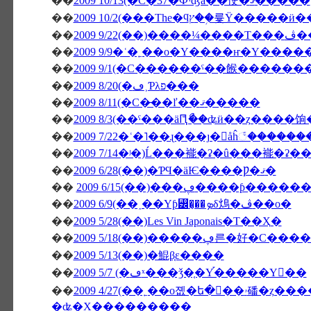
��
2009 10/13(�С�37�Фˤʤä��㤤�ޤ�����
��
��
�����
��
2009 9/9�ʿ�˿��о�Υ����ҥ�Υ����
��
2009 9/1(�С������ˤ��餱�����
��
2009 8/20(�ڡ˲Ƥλפ���
��
2009 8/11(�С�̵��ľ��ޤ�����
��
2009 8/3(��ˤ���äԤꤪޯ��ʥӥ��ȥ����
��
2009 7/22�ʿ�˥��ɻ���ȷ�򥬥åĥ꣱����
��
2009 7/14�ʲ�)Ĺ���褦�ʡ�û���褦�ʡ�
��
2009 6/28(��)�ƤϤ�äѤ����Ƿ�ޤ�
��
2009 6/15(��)���ڥ���
��
2009 6/9(��˰��Υƥ꡼�̡��ܤδ䲴�ڤ��о�
��
2009 5/28(��)Les Vin Japonais�Τ��Ҳ�
��
2009 5/18(��)�����ڥ른�
��
2009 5/13(��)�鯤β֤ε����
��
2009 5/7 (�ڡˣ���ǯ�֤�Υ֡�����Υ��
��
2009 4/27(��˿��о졦�ե�󥹻��ۥ磻�ȥ����ѥ饬���Υ������Ȏ������ե��ꥸ
�ʥ�Х���������