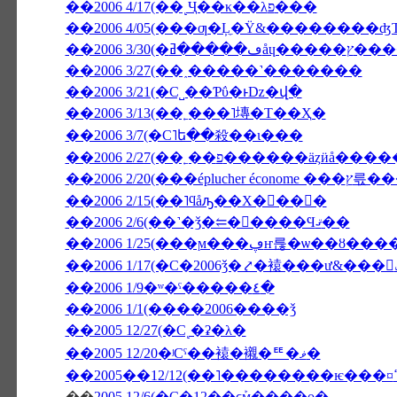
��2006 4/17(��˻Ҷ��κ��λפ���
��2006 4/05(���ƣ�Ļ̼�Ÿ&��������
��2006 3/
��2006 3/27(��˰�­����˺�������
��2006 3/21(�С˽��Ƥΰ�ͱǲ�վ�
��2006 3/13(��˿���˥塼�Τ��Ҳ�
��2006 3/7(�С˥ե��殺��ι���
��2006 2/27(��˿��פ������äȥӥå��
��2006 2/20(
��2006 2/15(��˥ϥåԡ��Х�󥿥��󡦣�
��2006 2/6(��˺�ǯ�⥢�󥳥����Ϥޤ��
��2006 1/25(���ϻ���ڥҥ륺�ѡ
��2006 1/9�ʷ�ˤ�����٤�
��2006 1/1(����2006����ǯ
��2005 12/27(�С˻�ʡ�λ�
��2005 12/20�ʲСˤ��褤�襯�ꥹ�ޥ�
��
2005 12/6(�С�12��ϲܰм����о�