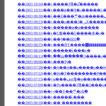
��2003 10/16(��) ����˥塼�μ̿�����
��2003 09/23(��
��2003 09/17(��) ��ͤ���ͷ�ӥ��ͥ���
��2003 09/11(��) �Ľ뤪���񤤿����夲�ޤ�
��2003 09/05(��) ��ǯ�֤�βƵ٤�
��2003 08/25(��) ���ӤΥ����᥹��������
��2003 08/20(��) �����ͤϲ���ء�
��2003 08/
��2003 08/06(��) ���Ƥȷ�
��2003 07/28(��) �ԥ��ԥ��ο����о�
��2003 07/22(��) �Ƕ�Τ��������ꎥ
��2003 07/15(��) ϻ���ڥҥ
��2003 07/09(��) �Ƥο����˥塼��2���о
��2003 06/30(��) ƴ��Υ��ꥹ�ȥե�
��2003 06/23(��) �����ͤ˴���
��2003 06/18(��) ��˻��������