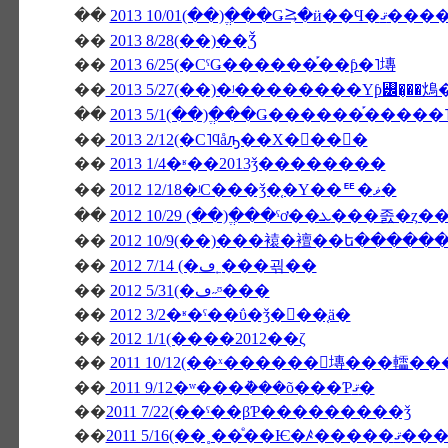
��
2013 10/01(��)�ֱ��Ǥ⥸�ӥ��
��
2013 8/28(��)��Ǯ
��
2013 6/25(�СˤǤ������֡��ƥ�˥塼
��
2013 5/27(��)�ʲ��������Υƥ꡼�̡��
��
2013 5/1(��)�ֱ��Ǥ������֡����
��
2013 2/12(�С˥ϥåԡ��Х�󥿥��󡦣�
��
2013 1/4�ʶ��2013ǯ��������
��
2012 12/18�ʲС���ǯ�֤�Υ��ꥹ�ޥ�
��
��
2012 10/9(��)���褤�襢��ե�����
��
2012 7/14 (�ڡ˿���괶��
��
2012 5/31(�ڡ˶ᶷ���
��
2012 3/2�ʶ�ˤ��ΰ�ǯ�򿶤��֤ä�
��
2012 1/1(����2012��ζ
��
2011 10/12(��ˣ������󥭥塼���䡼�
��
2011 9/12�ʷ���ܵ���õ���Ƥޤ�
��
2011 7/22(��ˤ��βƤ���������ǯ
��
2011 5/16(��˳��ͤ��Ѥ�ꤴ�����ޤ��