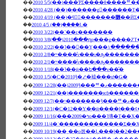
��
2010 5/5(��)���ƤΣ����θ����
��
��
2010 4/19 (��
��
2010 4/5 (��)�֤���Ļ�
��
2010 3/22(��˺��ε�������
��
2010 3/8(��)2010���ղƿ���ǥ����Ȥ
��
2010 2/22(��˥��
��
2010 2/8�ʷ����ͤν���ι�ԡ������
��
2010 2/1�ʷ����ͤν���ι�ԡ������
��
2010 1/18(��˥��ӥ��ե���γ��ͤ�
��
2010 1/5(�С�2010ǯ�⤤�褤���ư�Ǥ�
��
2009 12/28(��)20
��
��
2009 12/
��
��
2009 11/16(���2009�ߤο���˥塼�Τ��Ҳ
��
2009 11/4�ʿ�������������Σ��Х
��
2009 10/19(��˿��о졦��Ļ���ļ��2�