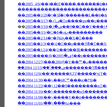
������������������������
��2005��3/28�ʷ�˥ץ�ߥ���
��2005��3/17(�ڡ˥ݥ�󡦥ɥ����ǥѡ��ο��
��
2
��2005��3/1(�С�Ϸ�ޤǥޥ���������
��2005��2/14�ʷ�˥ϥåԡ��Х�󥿥���
��2005��2/3(��)2���ο���˥塼�Τ��
��2005��1/24(��)2��ϥ��祳�������
��2004 12/27(���2004ǯ�Υ�
��2004 12/
��2004 11/30(��) ��äѤꥷ���ѥ�Ϻǹ�
��2004 11/22(��) 12��ϥ��������ѥ
��2004 11/16(��) �������ѥƥ���
��2004 11/08(��) ����Υ��ӥ������
��2004 11/01(��) ���դε���