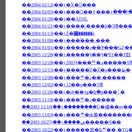
��2004 02/12(��) �Х�󥿥���
��2004 02/05(��) ���󥳥��Υ֥�
��2004 01/29(��) ̴��ADSL
��2004 01/13(��) Ź�⹩��̵����λ
��2004 01/08(��) ���ͤ���˴���
��2003 12/28(��) �����ǯ��ǯ�ϤΤ��Τ餻
��2003 12/18(��) 2003ǯ���
��2003 12/15(��) �����ͤȤ�Ź�ο���ط�
��2003 12/08(��) ���ꥹ�ޥ��˸�����
��2003 12/02(��) 12��ο���˥塼
��2003 11/26(��) �ʤ��ߤǥ�ե�å���ٲ�
��2003 11/18(��) ���ꥹ�ޥ�����
��2003 11/03(��) ���ꥸ�ʥ롦�������
��2003 10/27(��) �ۡ���ڡ�����Ϥ��
��2003 10/22(��) �����졦�եꥼ��¸�Τ