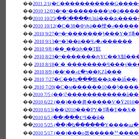
��
��
��
2010 10/25(��˥����դ˥ӥå���ʥ���
��
2010 10/12(�С�38�Фˤʤä��㤤�ޤ�����
��
2010 9/27�ʷ�ˣ�������ǯ���Υ�˥塼
��
2010 9/13�ʷ�˥��ӥ��Ϥޤ�ޤ������
��
2010 9/8 (��˽��פʤ��Τ餻
��
2010 8/23�ʷ�������ʤΥС��Х顦
��
2010 8/18�ʿ�˲��������Ϥ���ƴ
��
2010 8/9 (��ˤ��ߤ�٤ޤ��ĶȤǡ���
��
2010 7/27�ʲС��Խ���餱��ʥ��åĥ��ȷ
��
2010 7/20(�С�ϻ������10��ǯ���
��
2010 7/5 (��)7������������å
��
��
2010 6/13(��)2010���ƤΥ�˥塼�Τ��Ҳ�
��
2010 6/5 (��)���٤ˤϤ��ѿ�
��
2010 5/25 (��)�ե������Υ����
��
2010 5/17 (��)���о졦�����ꥢ���