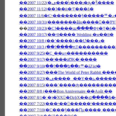
��2007 11/22(�ڡ���ͤν���ι�ԡ�Ǯ����
��2007 11/12(��˥��ӥ�ʳƮ���δ�
�
��
2007 10/23(�С˥����ա����Фȳ�Ʈ�δ�
��2007 10/17(��ˣȣ���� Wedding �ѡ��ȣ�
��2007 10/8 (��˺����λ��Ư���ޥ�
��2007 10/3 (��˥����դΤ���������NON
��2007 9/25(�С˽��μ¤��ͥ��������
��2007 9/17(��ˤ���äƱĶ�˸����
��2007 9/10(��˥���ե��ȥꥨ�åȤäơ�
��2007 8/27(���The World of Peter Rabbit
��2007 8/23(�
��2007 8/15(���˺����ʤ�������
��2007 8/8 (���Bon Anniversaire ��Août ��
��2007 7/10(�С���ǯ���Ԥμ����˿���