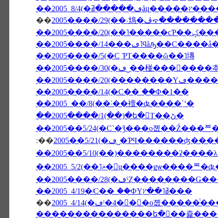
��
2005����/29(��˴䲴�ڤ⤽��
��2005����/20(��˥�����ϲƤ�
��2005����/5(�С˲ƤΤ����ῷ��˥塼
��2005����/2
��2005����/14(�С��ۤ��Ф�1��
��2005 ��/8(��˸��襢�ʥ����ʹ֤ʻ�
��2005����/1(��)�ե�󥹤Τ��ڻ�
��2005��5/24(�С˺�ǯ���о졦��Ź���ꥸ
:��
2005��5/21(�ڡ˽�ƤϤ�����
��2005����/28(�ڡˤȤ��������
��2005 4/19�ʲС��ۤ��ФΥߥ˥��ץ���
��