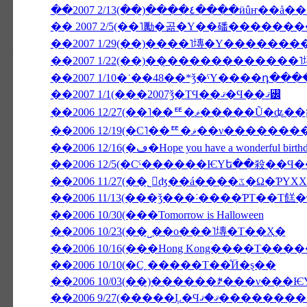
��2007 2/13(��)����٤��
�� 2007 2/5(��˥勵�곪�Υ��磻�����
��2007 1/22(��)��̣������������
��2007 1/10�ʿ��48��*ǯ�ˤΥ����դ��
��2007 1/1(���2007ǯ�ΤϤ��ޤ�Ϥ��ޤ꡼
��2006 12/19(�С˥��ꥹ�
��2006 12/16(�ڡ�Hope you have a wonderful birt
��2006 11/27(��˾𤱤
��2006 11/13(���ǯ���˸����ƤΤ��Τ餻
��2006 10/30(���Tomorrow is Halloween
��2006 10/23(��˽��ο���˥塼�Τ��Ҳ�
��2006 10/16(���Hong Kong����Τ���
��2006 10/10(�С˿�����Τ��ͤӤ�ȿ��
��2006 9/27(����