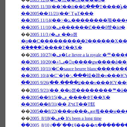
��200
��2005��11/21(��ˤۤΤܤΤ���̣
��2005 11/10(�ڡ������Ȼ���ΰ㤤�äơ�
��
2005 11/3 (�ڡ˿��о졦
�ɡ��С���������̳�ƻ������Х��ˤΥѥ���߾Ƥ�������Х��ˤΥ�
�֡���֥�󥽡����Τ��Ҳ�
��
2005 10/27(�ڡ�Le lievre a l
��2005 10/20(�ڡ˥ݥ�󡦥ɥ����ǥѡ
��2005 10/11(�С�sauce beurre blanc����
��2005 10/4(�С˺�ǯ�⡢���褤�跪�ν���
��2005 9/26(��˴��ָ��ꡦ���ν���Ѥ
��
��2005��9/15(�ڡ˽���̣�ФΤ��Ҳ�
��2005��8/31(��˲Ƶ٤ߤΤ��Τ餻
��
��
2005 8/18(�ڡ� It's been a long time
��2005 8/10 (��˺��٤ϥ����դ�