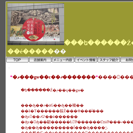
��é�����
��
*
�ޥ���ǥѡ��ε��ޤ�������
*
�ե������Ź�ݥ��ɥ��ǥѡ�
���ʤ��ޤꤪ�äǤ��ʤ��褦��
��ã�Τ������䤪Ź���Ф���ͤ���
�ʤɤ򡢺��ޤǤˤ��ä������
�ʤɤ�򤨤ʤ��顢�����Ƚ񤤤Ƥ������ȻפäƤ���
�ʤ��ʤ���������ĺ���ʤ����⡢
���뤫�Ȼפ��ޤ��������򤪤�������