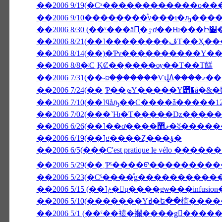
��2006 9/19(�Сˣ������������ο�
��2006 9/10��������ͤν���ι�ԡ���
��2006 
��2006 8/21(��
��2006 8/14(��)�Ƥν����������Υ�
��2006 8/8�ʲС˱ĶȻ��ְ����ѹ��Τ��Τ餻
��2006 
��2006 7/10(��˥ϥåԡ��С����ǡ�����1
��2006 6/26(��˥��ơ����ޥ޵�ʬ��
��2006 6/19(��˥ǥ����Ȥ���ؤ�
��2006 6/5(���C'est pratique le vélo ����
��2006 5/29(��˲Ƥˤ����ᡦ����������ӥ�
��2006 5/15 (��˥ݥ�󡦥ɥ����ǥѡ
��2006 5/1 (��ˤ��褤�襴����ǥ󥦥���