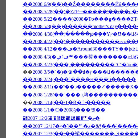
��2008 5/28(��)�ȤäƤ⥰�����ʳ��
��2008 5/22����)2008�Ƥο���ǥ����Ȥ
��2008 5/8(��)������mother's day�
��2008 4/30(��)�����յפ��
��2008 4/12���ڡ�Around30���ΤΥ��ƥʥ
�
��
ࡦ���󥳥����������о���
��2008 2/24(���˥����ѥ���ư̵�����
��2008 2/11(��ˤ��ͻ�����⤦�����Х
��
2008 1/14(��ˤΤ�Ӥ�ٲˤ�����
��2008 1/1�ʲС�2008ǯ���볫��
��2007 12/26�ʿ�˥�꡼��꡼���ꥹ�ޥ�
��2007 12/17�ʷ�˥��ꥹ�ޥ�&ǯ�
��2007 12