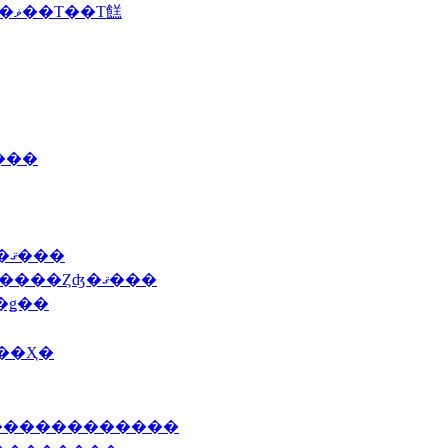
2012 10/29 (��)�ֱ��ˤơ��ܥ���졼�ȥ��ꥹ�ޥ��Τ��Τ餻
����
2011 2/1(�С�����������Ǥ������ޤ���
2010 12/03�ʶ�ˣ��������ˤư�ö���������Ȥʤ�ޤ���
��ǥ��
Τ��Ҳ�
��������������