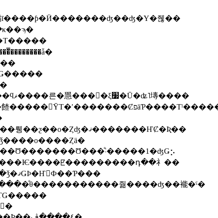
䡢ī����ƥ�Ӥ�������ʤ��ʤ�Υ�줺��
���κ��ϡ�
�Τ�����
��������ǡ�
���
�ä���Ǥ�����
�(�С�
�������������äϤ����֤��������ϥޥ����른�㥯���󤵤�ξ׷�Ū�ʥ˥塼����
�����˥���å��Ǥ����ޤ���������餷�����󥹤ȲΤ�ʹ�������ȻפäƤ
ޤ���
����Ǥϡ������դǺ�����Ⱦ����˥塼���뤵��ƺ��о�Ȥʤ�ޤ�������ҤȻ�Ʀ��
��դ���ǯ����ο����Ȥä�
��Ʊ�������Ʊ���ͤ˸�����1�ʤǤ⡢
�̯���Ѥ����ꡢ���������դ��礻��
�Ѥ����ꤷ�Ƥ��ꡢ����η�ҤȻ�Ʀ�Υƥ꡼�̤⡢��ǯ�ޤǤϷ�Ҥ򤵤Ф��Ƥ���
��줫��٤������������ͤθ�����������줢����ʤ��褦�ˤ�
�ΤǤ�����
��Ƥ����ö����ͤ˹��ڤ�򤷡�
���줫�顢�Ѥ�ΤǤϤʤ������Ƥ��顢觤Ǥ���Ʀ��٤����ڤ�