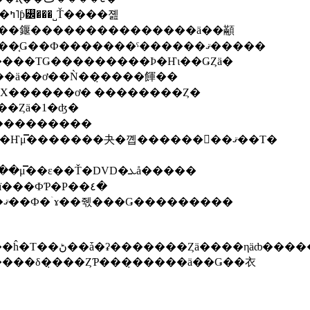
�Ҥ�����ȵ��Υࡼ���Ⱥ�����碌��ʪ�ȸ�ߤ˥ƥ꡼�̷��˽Ť����졢
���䤷���������������ä��顢
���������ڤ�ʬ���ƺƤӾ����ƥե�ե�ξ��֤Ǥ��Ф�������ˤ������ޤ�����
���ΤǤ���������Ϸ�Ҥι��ǤȤä�
���ä��ơ��Ǹ��̣����餫��
�٤˥Х�����ä��ʥХ������ơ� ��������Ȥ�
Ƥߤޤ��������󡢲Ƥ��ܤο����Ȥä�1�ʤ�
��ä��䤨����磻��ȶ��ˤ����Τ��ߤ���������
��μ̿��ϡ��ʤ����������Ǥ�������Ҥμ̿�������夬�꼡������󥸤��ޤ��Τ�
�ɿ��������դ�80ǯ����ؤɥե�󥹤˵錄�١����μ̿��ε��Ť�DVD�ܥå�����
���Ƥ�ز������Υɥ�ޡ��ɤ�ʥ��ȡ��꡼��ï���ФƤ�Ρ��٤�
�ޤä�����äƤ��ޤ���Ǥ�����������ޤ��Ф�ۤɤ��줷���Ǥ���������
Ȥä����ηäȸ������
���δ�̣���ȤƤ���̣�����ä��Ǥ��衣