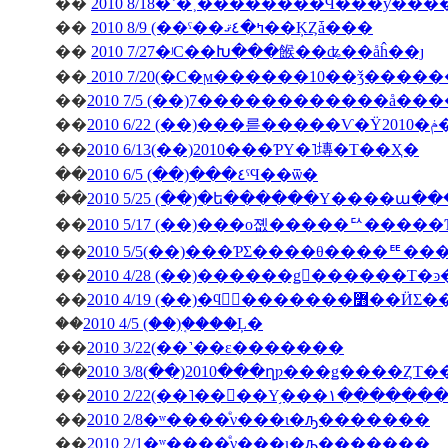
��
2010 8/18�ʿ�˲��������Ϥ���ƴ�
��
2010 8/9 (��ˤ��ߤ�٤ޤ��ĶȤǡ���
��
2010 7/27�ʲС��Խ���餱��ʥ��åĥ��ȷ
��
2010 7/20(�С�ϻ������10��ǯ����
��
2010 7/5 (��)7������������å��
��
��
2010 6/13(��)2010���ƤΥ�˥塼�Τ��Ҳ�
��
2010 6/5 (��)���٤ˤϤ��ѿ�
��
2010 5/25 (��)�ե������Υ����ա�
��
2010 5/17 (��)���о졦�����ꥢ����
��
2010 5/5(��)���ƤΣ����θ����ꥹ
��
��
2010 4/19 (��)�ϥ󥬥
��
2010 4/5 (��)�֤���Ļ�
��
2010 3/22(��˺��ε�������
��
2010 3/8(��)2010���ղƿ���ǥ����ȤΤ
��
2010 2/22(��˥��󥳥��Υ
��
2010 2/8�ʷ����ͤν���ι�ԡ�������
��
2010 2/1�ʷ����ͤν���ι�ԡ�������