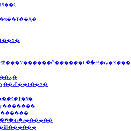
15��ǯ
��������ҡ��Τ��Ҳ�
С�����Τ��Ҳ�
�˿��о졦�ե�󥹻��ۥ磻�ȥ����ѥ饬���Υ������Ȏ������ե��ꥸ�ʥ�
��ޤΥߥ�ե���Τ��Ҳ�
2009 4/1(��)�����ۥ磻�ȥ����ѥ饬���Υ֥��ޥ󥸥��Τ��Ҳ�
9 3/19(��)��뻺��̵�����ιȤ����ޤ���ȳ�Ʈ�δ�
2009 3/12(��)��������˷�ϻ���̿���ץ�������
�ʤ������
2009 2/16(��)2009ǯ�ǡ����󥳥��Υ֥���١����Ϥޤ�ޤ������
���祳������