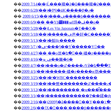
��
2009 7/14�ʲ�)Ĺ���褦�ʡ�û���褦�ʡ���
��
2009 6/28(��)�ƤϤ�äѤ����Ƿ�ޤ�
��
2009 6/15(��)���ڥ����ƥ
��
2009 6/9(��˰��Υƥ꡼�̡��ܤδ䲴�ڤ��о�
��
2009 5/28(��)Les Vin Japonais�Τ��Ҳ�
��
2009 5/18(��)�����ڥ른�好�
��
2009 5/13(��)�鯤β֤ε����
��
2009 5/7 (�ڡˣ���ǯ�֤�Υ֡�����Υ��
��
2009 4/27(�
��
2009 4/16(�ڡ˽ܤ�̣�臘�δ�
��
2009 4/7(��)���о�ιȤ��
��
��
2009 3/25(��)�ˡ�WBC��������
��
200
��
��
2009 3/1(��)�����������Ƥ��礭
��
��
2009 2/6(��˥Х�󥿥���˸����ƥ����