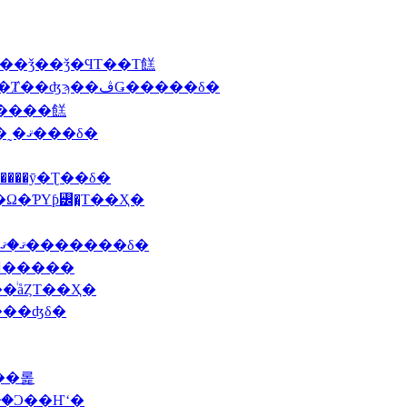
���ꥹ�ޥ���̵����λ��ǯ��ǯ�ϤΤ��Τ餻
2009 12/21(��)�������ѥƥ��������Ⱦ��ʤϡ��ڤǤ�����δ�
������ǯ���ꥹ�ޥ��Τ����餻
2009 12/1(�С�12��Υ��ӥ����ļ���ȼ��˷�ޤ���δ�
����ȳ�Ʈ��δ�
�Ω�ƤΥƥ꡼�̤Τ��Ҳ�
2009 10/2(���The�ϥץ��֥륯Ÿ�����ӥ��Ϥޤ�ޤ�������δ�
2009 9/22(��)����¼����Τ��
�ͥåȤΤ��Ҳ�
���ʤδ�
���롩
���Ͻ��Ҥʻ�