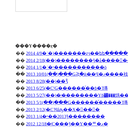
���Υ����ȥ�
��
2014 4/9�ʿ�)�������ȥӡ��եե����
��
��
2014 1/1�ʿ�ˣ�����������ö
��
2013 10/01(��)�ֱ��Ǥ⥸�ӥ��Ϥ�ޤ����衼
��
2013 8/28(��)��Ǯ
��
2013 6/25(�СˤǤ������֡��ƥ�˥塼
��
2013 5/27(��)�ʲ��������Υƥ꡼�̡��䲴�
��
2013 5/1(��)�ֱ��Ǥ������֡�����
��
2013 2/12(�С˥ϥåԡ��Х�󥿥��󡦣�
��
2013 1/4�ʶ��2013ǯ��������
��
2012 12/18�ʲС���ǯ�֤�Υ��ꥹ�ޥ�