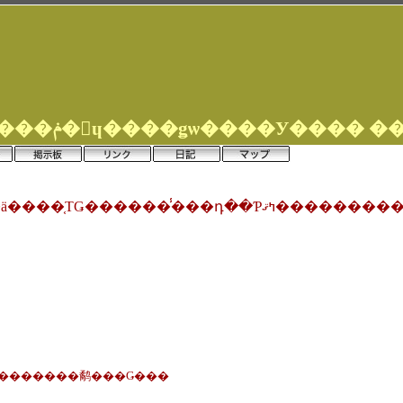
���ե������Ź���ݥ�󎥥ɥ����ǥѡ���
�У���� �
����󿧡����ä����֤ΤǤ������̾���դ��Ƥߤޤ���
������������鹬���Ǥ���