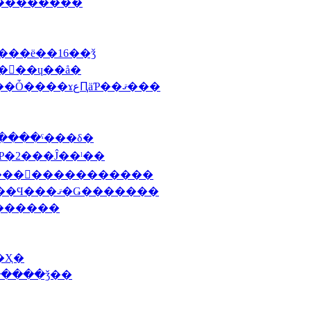
����������
����ë��16��ǯ
����ɥ��å�
2010 6/22 (��)���륻�����Ѵ�Ÿ2010�ݥ��Ȱ����ɤعԤäƤ��ޤ���
�����ˤ���δ�
�Ƥ�2���Ĵ��ˡ��
�����󡦥�����������
2010 4/28 (��)������ǥ󥦥������Τ�ͽ��Ϥ���ޤ�Ǥ�������
꡼�������߻��ӤΣ�������
��Ҳ�
֥���١�����������ǯ��