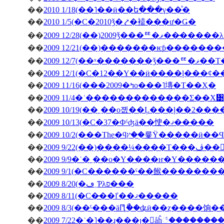
��
2010 1/18(��˥��ӥ��ե���γ��ͤ�
��
2010 1/5(�С�2010ǯ�⤤�褤���ư�Ǥ�
��
2009 12/28(��)2009ǯ
��
��
2009 12/7(��ˣ�
��
��
2009 11/16(���2009�ߤο���˥塼�Τ��Ҳ�
��
2009 11/4�ʿ�������������Σ��Х᥹
��
2009 10/19(��˿��о졦��Ļ���ļ��2���
��
2009 10/13(�С�37�Фˤʤä��㤤�ޤ�����
��
��
�ڤ��󤬽�����
��
2009 9/9�ʿ�˿��о�Υ����ҥ�Υ������
��
2009 9/1(�С������ˤ��餱�������
��
2009 8/20(�ڡ˲Ƥλפ���
��
2009 8/11(�С�̵��ľ��ޤ�����
��
2009 8/3(��ˤ���äԤꤪޯ��ʥӥ��ȥ����饷
��
2009 7/22�ʿ�˥��ɻ���ȷ�򥬥åĥ꣱������