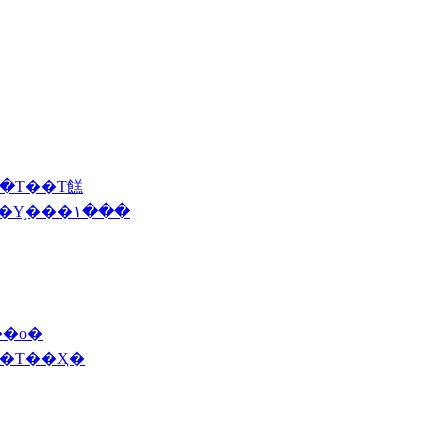
��Τ��Τ餻
2014 2/18(��)��������ǯ�ǡ����󥳥��Υ֥���١���
��о�
˥塼�Τ��Ҳ�