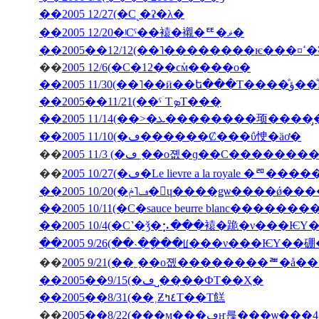
��2005 12/27(�С˻�ʡ�λ�
��2005 12/20�ʲСˤ��褤�襯�ꥹ�ޥ�
��200
��
2005 12/6(�С�12��ϲܰм����о�
��2005 11/3
��2005��11/21(��ˤۤΤܤΤ���̣
��2005 11/10(�ڡ������Ȼ���ΰ㤤�äơ�
��
��
2005 10/27(�ڡ�Le lievre a la 
��2005 10/20(�ڡ˥ݥ�󡦥ɥ����ǥѡ��
��2005 10/11(�С�sauce beurre blanc������
��2005 10/4(�С˺�ǯ�⡢���褤�跪�ν���Ѥ
��2005 9/26(��˴��ָ��ꡦ���ν���ѤΥ�
��
��2005��9/15(�ڡ˽���̣�ФΤ��Ҳ�
��2005��8/31(��˲Ƶ٤ߤΤ��Τ餻
��