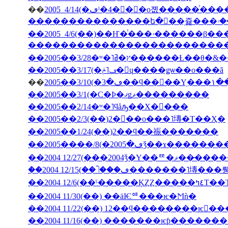
��
�������������������������
��2005��3/28�ʷ�˥ץ�ߥ�����
��2005��3/17(�ڡ˥ݥ�󡦥ɥ����ǥѡ��ο���ã
��
2005�
��2005��3/1(�С�Ϸ�ޤǥޥ���������
��2005��2/14�ʷ�˥ϥåԡ��Х�󥿥���
��2005��2/3(��)2���ο���˥塼�Τ��Ҳ�
��2005��1/24(��)2��ϥ��祳�������
��2004 12/27(���2004ǯ�Υ��ꥹ�ޥ��
��2004 12/6(��ˤ��
��2004 11/30(��) ��äѤꥷ���ѥ�Ϻǹ�
��2004 11/22(��) 12��ϥ��������ѥ󤬤�
��2004 11/16(��) �������ѥƥ�����