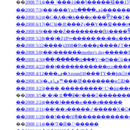
��
��2008 7/3(��
��2008 6/24(�С�Ⱥ�εͤ�ʪ�
��2008 5/28(��)�ȤäƤ⥰�����ʳ��ι�
��2008 5/22����)2008�Ƥο���ǥ����ȤΤ
��2008 5/8(��)������mother's day���
��2008 4/30(��)�����յפ��֤�Υץ�Ʊ
��2008 4/12���ڡ�Around30���ΤΥ��ƥʥ󥹤
��2008
��
2008 3/5�ʿ�)�ץ�ߥ��ࡦ���
��2008 2/24(���˥����ѥ���ư̵�����
��2008 2/11(��ˤ��ͻ�����⤦�����Х�
��
2008 1/14(��ˤΤ�Ӥ�ٲˤ�����