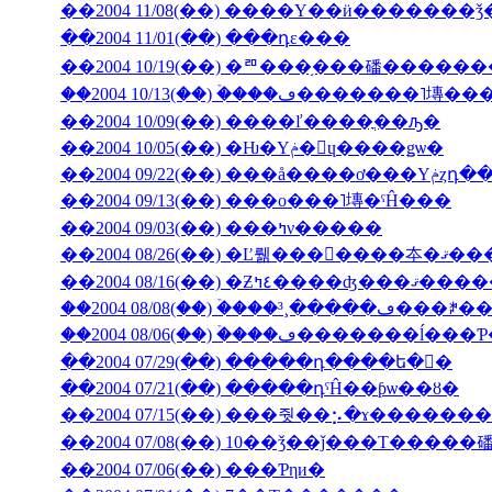
��2004 11/08(��) ����Υ��ӥ�������
��2004 11/01(��) ���դε���
��2004 10/19(��) �ꥨ���֥���磻����
��2004 10/13(��) �ۡ���ڡ����
��2004 10/09(��) ����ľ����ֳ��ԡ�
��2004 10/05(��) �Ƕ�Υݥ�󡦥ɥ����ǥѡ�
��2004 09/
��2004 09/13(��) ���ο���˥塼�ˤĤ���
��2004 09/03(��) ���ߤν�����
��2004 08/26(��) �Ľ뤪���񤤿����
��2004 08/16(��) �Ƶ٤ߤ�
��2004 08/06(��) �ۡ���ڡ��
��2004 07/29(��) �����դ����ե�󥹤�
��2004 07/21(��) �����դˤĤ��ƥѡ��ȣ�
��2004 07/15(��) ���줫��⡢�ɤ������
��2004 07/08(��) 10��ǯ��ǰ���Τ�����
��2004 07/06(��) ���Ƥηи�