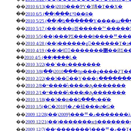
��
2010 6/13(��)2010���ƤΥ�˥塼�Τ��Ҳ�
��
2010 6/5 (��)���٤ˤϤ��ѿ�
��
2010 5/25 (��)�ե������Υ����ա�
��
2010 5/17 (��)���о졦�����ꥢ����
��
2010 5/5(��)���ƤΣ����θ����ꥹ
��
��
2010 4/19 (��)�ϥ󥬥
��
2010 4/5 (��)�֤���Ļ�
��
2010 3/22(��˺��ε�������
��
2010 3/8(��)2010���ղƿ���ǥ����ȤΤ
��
2010 2/22(��˥��󥳥��Υ
��
2010 2/8�ʷ����ͤν���ι�ԡ�������
��
2010 2/1�ʷ����ͤν���ι�ԡ�������
��
2010 1/18(��˥��ӥ��ե���γ��ͤ�
��
2010 1/5(�С�2010ǯ�⤤�褤���ư�Ǥ�
��
2009 12/28(��)2009ǯ
��
��
2009 12/7(��ˣ�