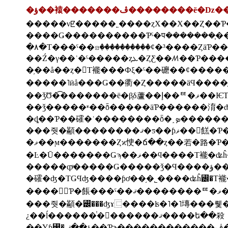
�ؤ��褤�������ڤ��������ë
�۸�Τ���ˤ��ꤤ����������ȼ�³����Ȥ
�֥��å��ȥ�󥬤Τ褦���Фξ�ˤ��礳��ȼ���
��ǯ�����ʶ��ȭ�����äƤ������淯
���줫�顢��������ޤ
�礭�ʤ�ΤǤϤʤ����ƥơ��֥�˾����ʥĥ꡼�Τ褦
¿��ĺ������ͭ�񤦤������ޤ����ե��殺
��Υƥ꡼�̤˴ؤ��ޤ��Ƥϡ������������ڤ�Ȥʤ�ޤ����⤷��˺������Ϥɤ��������ˤ�Ϣ�����������͡�����¾�ξ��ʤ�12��24�������ڤ�Ȥʤ�ޤ��������ɤ�����˺��ʤ��Ǥ�����������ǤϺ����Ϥ����դ�12��Τ������������ʡ��ء����äȤ��������