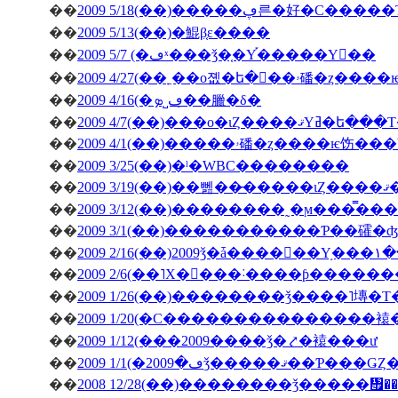
��
2009 5/18(��)�����ڥ른�好�
��
2009 5/13(��)�鯤β֤ε����
��
2009 5/7 (�ڡˣ���ǯ�֤�Υ֡�����Υ��
��
2009 4/27(�
��
2009 4/16(�ڡ˽ܤ�̣�臘�δ�
��
2009 4/7(��)���о�ιȤ��
��
��
2009 3/25(��)�ˡ�WBC��������
��
200
��
��
2009 3/1(��)�����������Ƥ��礭
��
��
2009 2/6(��˥Х�󥿥���˸����ƥ����
��
2009 1/26(��)��������ǯ����˥塼�
��
2009 1/20(�С���������������
��
2009 1/12(���2009����ǯ�⤤�褤���ư
��
��
2008 12/28(��)��������ǯ�����