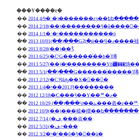
���Υ����ȥ�
��
2014 4/9�ʿ�)�������ȥӡ��եե����
��
��
2014 1/1�ʿ�ˣ�����������ö
��
2013 10/01(��)�ֱ��Ǥ⥸�ӥ��Ϥ�ޤ����衼
��
2013 8/28(��)��Ǯ
��
2013 6/25(�СˤǤ������֡��ƥ�˥塼
��
2013 5/27(��)�ʲ��������Υƥ꡼�̡��䲴�
��
2013 5/1(��)�ֱ��Ǥ������֡�����
��
2013 2/12(�С˥ϥåԡ��Х�󥿥��󡦣�
��
2013 1/4�ʶ��2013ǯ��������
��
2012 12/18�ʲС���ǯ�֤�Υ��ꥹ�ޥ�
��
��
2012 10/9(��)���褤�襢��ե�������
��
2012 7/14 (�ڡ˿���괶��
��
2012 5/31(�ڡ˶ᶷ���
��
2012 3/2�ʶ�ˤ��ΰ�ǯ�򿶤��֤ä�