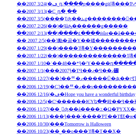
��2007 3/13(�С˽դ�ˬ��
��2007 2/26(��)�ϥåԡ������ǥ�����
��2007 2/13(��)����٤����ӥ
�� 2007 2/5(��˥勵�곪�Υ��磻�������
��2007 1/22(��)��̣������������˥
��2007 1/10�ʿ��48��*ǯ�ˤΥ����դ���
��2007 1/1(���2007ǯ�ΤϤ��ޤ�Ϥ��ޤ꡼
��2006 12
��2006 12/19(�С˥��ꥹ�ޥ�
��2006 12/16(�ڡ�Hope you have a wonderful birthday
��2006 11/27(��˾𤱤ʤ��á
��2006 11/13(���ǯ���˸����ƤΤ��Τ餻�ѡ
��2006 10/30(���Tomorrow is Halloween
��2006 10/23(��˽��ο���˥塼�Τ��Ҳ�