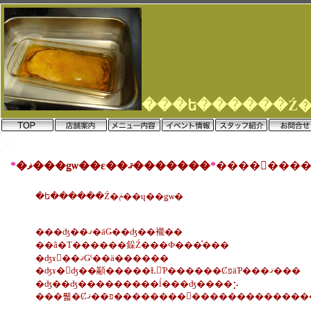
*
�ޥ���ǥѡ��ε��ޤ�������
*
�ե������Ź�ݥ��ɥ��ǥѡ�
���ʤ��ޤꤪ�äǤ��ʤ��褦��
��ã�Τ������䤪Ź���Ф���ͤ���
�ʤɤ򡢺��ޤǤˤ��ä������
�ʤɤ�򤨤ʤ��顢�����Ƚ񤤤Ƥ������ȻפäƤ���ޤ���
�ʤ��ʤ���������ĺ���ʤ����⡢
���뤫�Ȼפ��ޤ��������򤪤��������