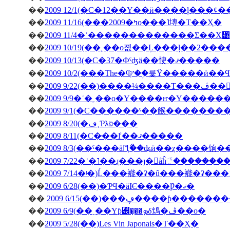
��
��
2009 11/16(���2009�ߤο���˥塼�Τ��Ҳ�
��
2009 11/4�ʿ�������������Σ��Х᥹
��
2009 10/19(��˿��о졦��Ļ���ļ��2���
��
2009 10/13(�С�37�Фˤʤä��㤤�ޤ�����
��
��
�ڤ��󤬽�����
��
2009 9/9�ʿ�˿��о�Υ����ҥ�Υ������
��
2009 9/1(�С������ˤ��餱�������
��
2009 8/20(�ڡ˲Ƥλפ���
��
2009 8/11(�С�̵��ľ��ޤ�����
��
2009 8/3(��ˤ���äԤꤪޯ��ʥӥ��ȥ����饷
��
2009 7/22�ʿ�˥��ɻ���ȷ�򥬥åĥ꣱������
��
2009 7/14�ʲ�)Ĺ���褦�ʡ�û���褦�ʡ���
��
2009 6/28(��)�ƤϤ�äѤ����Ƿ�ޤ�
��
2009 6/15(��)���ڥ����ƥ
��
2009 6/9(��˰��Υƥ꡼�̡��ܤδ䲴�ڤ��о�
��
2009 5/28(��)Les Vin Japonais�Τ��Ҳ�