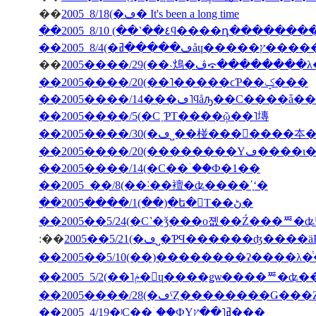
��
2005 8/18(�ڡ� It's been a long time
��2005 8/10 (��˺��٤ϥ����դ�­��
��
2005����/29(��˴䲴�ڤ⤽�����
��2005����/20(��˥�����ϲƤ��ݤ���
��2005����/5(�С˲ƤΤ����ῷ��˥塼
��2005����/20(��
��2005����/14(�С��ۤ��Ф�1��
��2005 ��/8(��˸��襢�ʥ����ʹ֤ʻ�
��2005����/1(��)�ե�󥹤Τ��ڻ�
��2005��5/24(�С˺�ǯ���о졦��Ź���ꥸ�ʥ
:��
2005��5/21(�ڡ˽�ƤϤ������ʤ
��2005����/28(�ڡˤȤ��������Ǥ�
��2005 4/19�ʲС��ۤ��ФΥߥ˥��ץ���