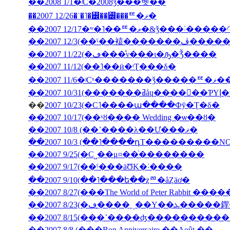
��2008 1/1�ʲС�2008ǯ���볫��
��2007 12/26�ʿ�˥�꡼��꡼���ꥹ�ޥ�
��2007 12/17�ʷ�˥��ꥹ�ޥ�&ǯ���˸
��2007 12/3(�
��2007 11/22(�ڡ���ͤν���ι�ԡ�Ǯ����
��2007 11/12(��˥��ӥ�ʳƮ���δ�
��2007
��200
��
2007 10/23(�С˥����ա����Фȳ�Ʈ�δ�
��2007 10/17(��ˣȣ���� Wedding �ѡ��ȣ�
��2007 10/8 (��˺����λ��Ư���ޥ�
��2007 10/3 (��˥����դΤ���������NON J
��2007 9/25(�С˽��μ¤��ͥ��������
��2007 9/17(��ˤ���äƱĶ�˸����
��2007 9/10(��˥���ե��ȥꥨ�åȤäơ�
��2007 8/27(���The World of Peter Rabbit �
��2007 8/23(�ڡ�̩
��2007 8/15(���˺����ʤ��������
��2007 8/8 (���Bon Anniversaire ��Août ��