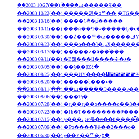
��2003 10/27(��) �ۡ���ڡ�����Ϥ��
��2003 10/22(��) �����졦�եꥼ��¸�ΤǤ
��2003 10/16(��) ����˥塼�μ̿�����
��2003 09/23(��) �
��2003 09/17(��) ��ͤ���ͷ�ӥ��ͥ���
��2003 09/11(��) �Ľ뤪���񤤿����夲�ޤ�
��2003 09/05(��) ��ǯ�֤�βƵ٤�
��2003 08/25(��) ���ӤΥ����᥹����������
��2003 08/20(��) �����ͤϲ���ء�
��2003 08/11(��) ��ա���
��2003 08/06(��) ���Ƥȷ�
��2003 07/28(��) �ԥ��ԥ��ο����о��8
��2003 07/22(��) �Ƕ�Τ��������ꎥ�
��2003 07/15(��) ϻ���ڥҥ륺�ѡ
��2003 07/09(��) �Ƥο����˥塼��2���о�
��2003 06/30(��) ƴ��Υ��ꥹ�ȥե�