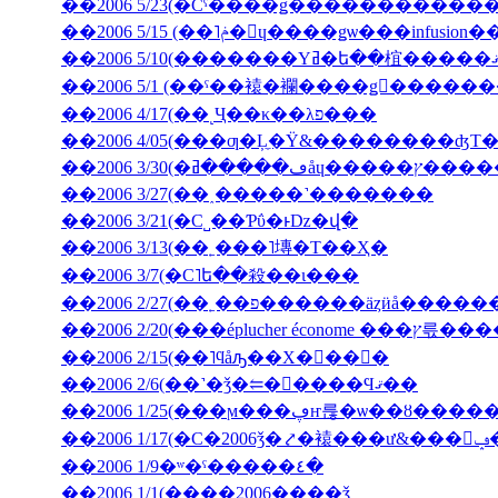
��2006 5/15 (��˥ݥ�󡦥ɥ����ǥѡ��
��2006 5/1 (��ˤ��褤�襴����ǥ󥦥����
��2006 4/17(��˻Ҷ��κ��λפ���
��2006 4/05(���ƣ�Ļ̼�Ÿ&��������ʤΤ
��2006 3/30(
��2006 3/27(��˰�­����˺�������
��2006 3/21(�С˽��Ƥΰ�ͱǲ�վ�
��2006 3/13(��˿���˥塼�Τ��Ҳ�
��2006 3/7(�С˥ե��殺��ι���
��2006 2/27(��˿��פ������äȥӥå����
��2006 2/20(���ép
��2006 2/15(��˥ϥåԡ��Х�󥿥��󡦣�
��2006 2/6(��˺�ǯ�⥢�󥳥����Ϥޤ��
��2006 1/25(���ϻ���ڥҥ륺�ѡ��ȣ
��2
��2006 1/9�ʷ�ˤ�����٤�
��2006 1/1(����2006����ǯ