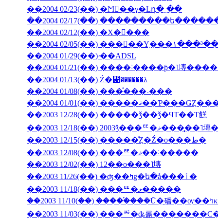
��2004 02/23(��) �Ϻ��γ�Ƚդ�ˬ��
��2004 02/17(��) ���������ե���
��2004 02/12(��) �Х�󥿥���
��2004 02/05(��) ���󥳥��Υ֥���١���³�
��2004 01/29(��) ̴��ADSL
��2004 01/13(��) Ź�⹩��̵����λ
��2004 01/08(��) ���ͤ���˴���
��2003 12/28(��) �����ǯ��ǯ�ϤΤ��Τ餻
��2003 12/18(��) 2003ǯ���ꥹ�ޥ�
��2003 12/15(��) �����ͤȤ�Ź�ο���ط�
��2003 12/08(��) ���ꥹ�ޥ��˸�����
��2003 12/02(��) 12��ο���˥塼
��2003 11/26(��) �ʤ��ߤǥ�ե�å���ٲ�
��2003 11/18(��) ���ꥹ�ޥ�����
��200
��2003 11/03(��) ���ꥸ�ʥ롦�������С