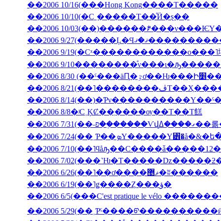
��2006 10/16(���Hong Kong����Τ�����
��2006 10/10(�С˿�����Τ��ͤӤ�ȿ��
��2006 9/27(�����Ļ
��2006 9/19(�Сˣ������������ο���
��2006 9/10��������ͤν���ι�ԡ����
��2006 8/30 (��ˤ���äԤ
��2006 8/21(��˥��
��2006 8/14(��)�Ƥν����������Υ��ˤ
��2006 8/8�ʲС˱ĶȻ��ְ����ѹ��Τ��Τ餻
��2006 7/3
��2006 7/10(��˥ϥåԡ��С����ǡ�����12�
��2006 6/26(��˥��ơ����ޥ޵�ʬ������
��2006 6/19(��˥ǥ����Ȥ���ؤ�
��2006 6/5(���C'est pratique le vélo ������
��2006 5/29(��˲Ƥˤ����ᡦ����������ӥ��塦