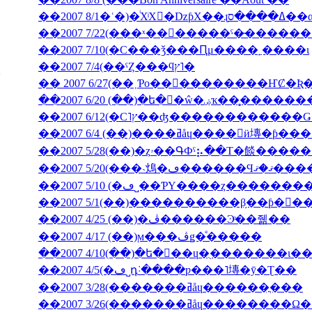
��2007 7/10(�С���ǯ���Ԥμ����˿����ι
��2007 7/4(��ˤȤ���ϥץ˥�
��2007 6/20 (��)�ե�󥹸�ŵ�
��2007 6/4 (��)����ߥåɥ����󎥥
��2007 5/28(��)�ȥۥ��ԳФˤ⡦��Τ�餤�
��2007 5/20(���˴䲴�ڡ�
��2007 5/10 (�ڡ˽��ƤΥ����ȥ����
��2007 5/1(��)����������β֥��ƥ�󥯡
��2007 4/25 (��)�ڤ������Ͽͤ��줾��
��2007 4/17 (��)ϻ���ڤǥ�ͤ�����
��2007 4/5(�ڡ˽դ˸����ƿ���˥塼�ȳ�Ʈ��
��2007 3/28(�������ߥåɥ������ֳ���
��2007 3/26(�������ߥåɥ