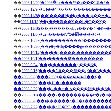
��
2008 12/20(�ڡ�2008���ꥹ�ޥ���˥塼�δ�
��
2008 12/9(�С˥��ꥹ�ޥ��
��
��
2008 11/18(��)�ۤ��줤��ͤΥ��ե�Τ��Ҳ�
��
2008 11/10(��)�����ѥ󥻥ߥʡ��Υ�
��
2008 11/6(�ڡ˥����դ⼷�޻����δ�
��
2008 10/28(��)�����ͤ���ä�����
��
2008 10/20(��)�ݥ�󎥥ɥ����ǥѡ
��
2008 10/14(��)��ӡ����˵��������
��2008 10/1(��)�����褿�����ͤ���
��
2008 9/24 (��)�������ٶ���δ�
��
2008 9/16(��)��˥塼
��2008 9/8(���2008ǯ���ο���Τ��Ҳ�
��2008 8/30(��)�Ƕ�פ�����
��2008 8/20(��)�ޥ��ѥ�ٹ����鯤�ĩ��δ�
��
��2008 8/4(��)���
��
2008 7/22(��)��äѤ�Ƥϴ