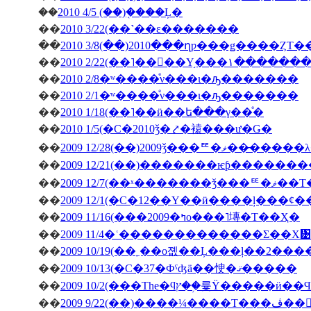
��
2010 4/5 (��)�֤���Ļ�
��
2010 3/22(��˺��ε�������
��
2010 3/8(��)2010���ղƿ���ǥ����ȤΤ
��
2010 2/22(��˥��󥳥��Υ
��
2010 2/8�ʷ����ͤν���ι�ԡ�������
��
2010 2/1�ʷ����ͤν���ι�ԡ�������
��
2010 1/18(��˥��ӥ��ե���γ��ͤ�
��
2010 1/5(�С�2010ǯ�⤤�褤���ư�Ǥ�
��
2009 12/28(��)2009ǯ
��
��
2009 12/7(��ˣ�
��
��
2009 11/16(���2009�ߤο���˥塼�Τ��Ҳ�
��
2009 11/4�ʿ�������������Σ��Х᥹
��
2009 10/19(��˿��о졦��Ļ���ļ��2���
��
2009 10/13(�С�37�Фˤʤä��㤤�ޤ�����
��
��
�ڤ��󤬽�����