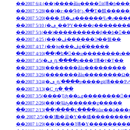
��2007 6/4 (��)����ߥåɥ����󎥥
��2007 5/28(��)�ȥۥ��ԳФˤ⡦��Τ�餤�
��2007 5/20(���˴䲴�ڡ�
��2007 5/10 (�ڡ˽��ƤΥ����ȥ����
��2007 5/1(��)����������β֥��ƥ�󥯡
��2007 4/25 (��)�ڤ������Ͽͤ��줾��
��2007 4/17 (��)ϻ���ڤǥ�ͤ�����
��2007 4/5(�ڡ˽դ˸����ƿ���˥塼�ȳ�Ʈ��
��2007 3/28(�������ߥåɥ������ֳ���
��2007 3/26(�������ߥåɥ
��2007 3/13(�С˽դ�ˬ��
��2007 2/26(��)�ϥåԡ������ǥ�����
��2007 2/13(��)����٤����ӥ
�� 2007 2/5(��˥勵�곪�Υ��磻�������