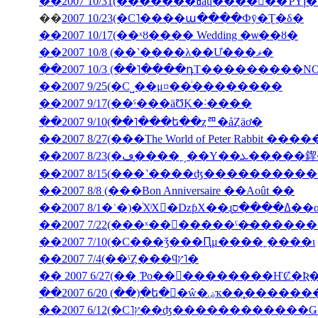
��200
��
2007 10/23(�С˥����ա����Фȳ�Ʈ�δ�
��2007 10/17(��ˣȣ���� Wedding �ѡ��ȣ�
��2007 10/8 (��˺����λ��Ư���ޥ�
��2007 10/3 (��˥����դΤ���������NON J
��2007 9/25(�С˽��μ¤��ͥ��������
��2007 9/17(��ˤ���äƱĶ�˸����
��2007 9/10(��˥���ե��ȥꥨ�åȤäơ�
��2007 8/27(���The World of Peter Rabbit �
��2007 8/23(�ڡ�̩
��2007 8/15(���˺����ʤ��������
��2007 8/8 (���Bon Anniversaire ��Août ��
��2007 7/10(�С���ǯ���Ԥμ����˿����ι
��2007 7/4(��ˤȤ���ϥץ˥�
��2007 6/20 (��)�ե�󥹸�ŵ�