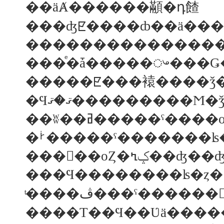
��äȺ������顢�դ餷
���ʤꡢ����ȸ��ä��
���ͤ�ǡ�����ᤴ���
��ʬ��ߥ�����ˤ�
�ࡼ�����ˤ�������ʪ
ͭ����ڤ���ˤ���