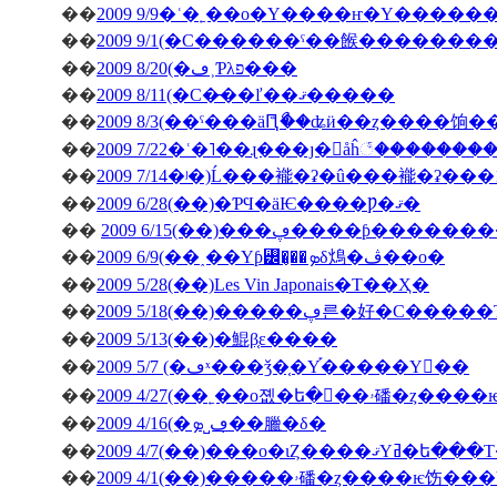
��
2009 9/9�ʿ�˿��о�Υ����ҥ�Υ������
��
2009 9/1(�С������ˤ��餱�������
��
2009 8/20(�ڡ˲Ƥλפ���
��
2009 8/11(�С�̵��ľ��ޤ�����
��
2009 8/3(��ˤ���äԤꤪޯ��ʥӥ��ȥ����饷
��
2009 7/22�ʿ�˥��ɻ���ȷ�򥬥åĥ꣱������
��
2009 7/14�ʲ�)Ĺ���褦�ʡ�û���褦�ʡ���
��
2009 6/28(��)�ƤϤ�äѤ����Ƿ�ޤ�
��
2009 6/15(��)���ڥ����ƥ
��
2009 6/9(��˰��Υƥ꡼�̡��ܤδ䲴�ڤ��о�
��
2009 5/28(��)Les Vin Japonais�Τ��Ҳ�
��
2009 5/18(��)�����ڥ른�好�
��
2009 5/13(��)�鯤β֤ε����
��
2009 5/7 (�ڡˣ���ǯ�֤�Υ֡�����Υ��
��
2009 4/27(�
��
2009 4/16(�ڡ˽ܤ�̣�臘�δ�
��
2009 4/7(��)���о�ιȤ��
��