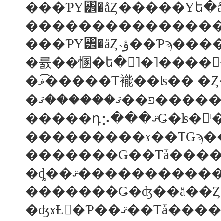
���ƤΥ꥾�åȤ˴
�륤��㥵�ե�󡦥˥�˥����
�ޥ�͡����Τ褦��ʪ�� 
�����դ⡢
���������ɤ��ΤǤϡ��Ȼ
�ȡ��ޤ����������