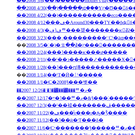
��2008 5/8(��)������mother's day���
��2008 4/30(��)�����յפ��֤�Υץ�Ʊ
��2008 4/12���ڡ�Around30���ΤΥ��ƥʥ󥹤
��2008
��
2008 3/5�ʿ�)�ץ�ߥ��ࡦ���
��2008 2/24(���˥����ѥ���ư̵�����
��2008 2/11(��ˤ��ͻ�����⤦�����Х�
��
2008 1/14(��ˤΤ�Ӥ�ٲˤ�����
��2008 1/1�ʲС�2008ǯ���볫��
��2007 12/26�ʿ�˥�꡼��꡼���ꥹ�ޥ�
��2007 12/17�ʷ�˥��ꥹ�ޥ�&ǯ���˸
��2007 12/3(�
��2007 11/22(�ڡ���ͤν���ι�ԡ�Ǯ����
��2007 11/12(��˥��ӥ�ʳƮ���δ�
��2007