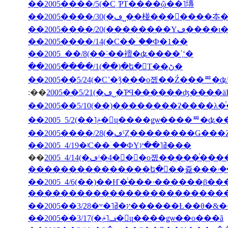
��2005����/5(�С˲ƤΤ����ῷ��˥塼
��2005����/20(��
��2005����/14(�С��ۤ��Ф�1��
��2005 ��/8(��˸��襢�ʥ����ʹ֤ʻ�
��2005����/1(��)�ե�󥹤Τ��ڻ�
��2005��5/24(�С˺�ǯ���о졦��Ź���ꥸ�ʥ
:��
2005��5/21(�ڡ˽�ƤϤ������ʤ
��2005����/28(�ڡˤȤ��������Ǥ�
��2005 4/19�ʲС��ۤ��ФΥߥ˥��ץ���
��
�������������������������
��2005��3/28�ʷ�˥ץ�ߥ�����
��2005��3/17(�ڡ˥ݥ�󡦥ɥ����ǥѡ��ο���ã