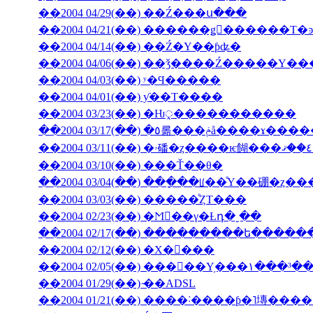
��2004 04/29(��) ��Ź���ս���
��2004 04/14(��) ��Ź�Υ��ƥʥ�
��2004 04/06(��) ��ǯ����Ź�����
��2004 04/03(��) ʸ�Ϥ�����
��2004 04/01(��) ƴ��Τ����
��2004 03/23(��) �Ƕᤪ�����������
��2004 03/17(��) �٥롦���ݥå����ɤ
��2004 03/10(��) ���Ť��θ�
��2004 03/04(��) ���ָ��ꡦ��ͤΥ��硼�ȥ�
��2004 03/03(��) �����ͤȤΤ���
��2004 02/23(��) �Ϻ��γ�Ƚդ�ˬ��
��2004 02/17(��) ���������ե���
��2004 02/12(��) �Х�󥿥���
��2004 02/05(��) ���󥳥��Υ֥���١���³�
��2004 01/29(��) ̴��ADSL