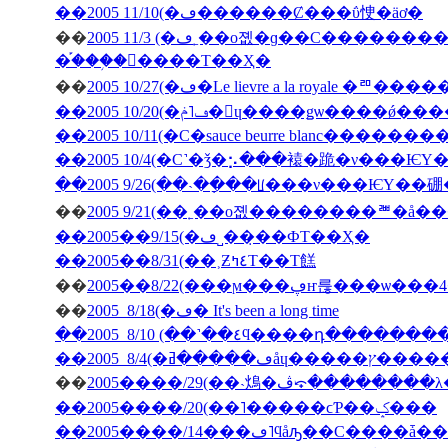
��2005 11/10(�ڡ������Ȼ���ΰ㤤�äơ�
��
2005 11/3 (�ڡ˿��о졦�ɡ��С���������̳�ƻ������Х��ˤΥѥ���߾Ƥ�������Х��ˤΥ��塼�������줿
�֡���֥�󥽡����Τ��Ҳ�
��
2005 10/27(�ڡ�Le lievre a la 
��2005 10/20(�ڡ˥ݥ�󡦥ɥ����ǥѡ��
��2005 10/11(�С�sauce beurre blanc������
��2005 10/4(�С˺�ǯ�⡢���褤�跪�ν���Ѥ
��2005 9/26(��˴��ָ��ꡦ���ν���ѤΥ�
��
��2005��9/15(�ڡ˽���̣�ФΤ��Ҳ�
��2005��8/31(��˲Ƶ٤ߤΤ��Τ餻
��
��
2005 8/18(�ڡ� It's been a long time
��2005 8/10 (��˺��٤ϥ����դ�­��
��
2005����/29(��˴䲴�ڤ⤽�����
��2005����/20(��˥�����ϲƤ��ݤ���