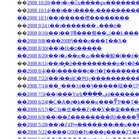
��
2008 10/20(��)�ݥ�󎥥ɥ����ǥѡ
��
2008 10/14(��)��ӡ����˵��������
��2008 10/1(��)�����褿�����ͤ���
��
2008 9/24 (��)�������ٶ���δ�
��
2008 9/16(��)��˥塼
��2008 9/8(���2008ǯ���ο���Τ��Ҳ�
��2008 8/30(��)�Ƕ�פ�����
��2008 8/20(��)�ޥ��ѥ�ٹ����鯤�ĩ��δ�
��
��2008 8/4(��)���
��
2008 7/22(��)��äѤ�Ƥϴ
��
��2008 7/3(��
��2008 6/24(�С�Ⱥ�εͤ�ʪ�
��2008 5/28(��)�ȤäƤ⥰�����ʳ��ι�
��2008 5/22����)2008�Ƥο���ǥ����ȤΤ