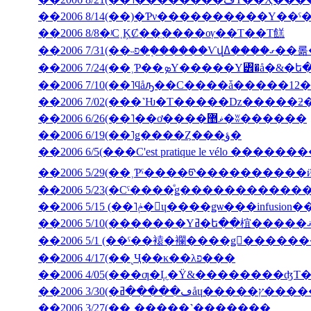
��2006 8/14(��)�Ƥν����������Υ��ˤ
��2006 8/8�ʲС˱ĶȻ��ְ����ѹ��Τ��Τ餻
��2006 7/3
��2006 7/10(��˥ϥåԡ��С����ǡ�����12�
��2006 6/26(��˥��ơ����ޥ޵�ʬ������
��2006 6/19(��˥ǥ����Ȥ���ؤ�
��2006 6/5(���C'est pratique le vélo ������
��2006 5/29(��˲Ƥˤ����ᡦ����������ӥ��塦
��2006 5/15 (��˥ݥ�󡦥ɥ����ǥѡ��
��2006 5/1 (��ˤ��褤�襴����ǥ󥦥����
��2006 4/17(��˻Ҷ��κ��λפ���
��2006 4/05(���ƣ�Ļ̼�Ÿ&��������ʤΤ
��2006 3/30(
��2006 3/27(��˰�­����˺�������