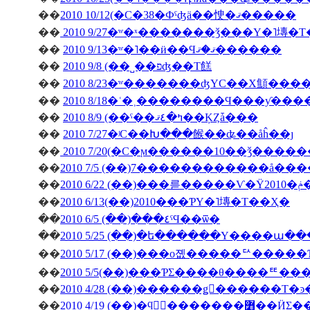
��
2010 10/12(�С�38�Фˤʤä��㤤�ޤ�����
��
2010 9/27�ʷ�ˣ�������ǯ���Υ�˥塼�
��
2010 9/13�ʷ�˥��ӥ��Ϥޤ�ޤ������
��
2010 9/8 (��˽��פʤ��Τ餻
��
2010 8/23�ʷ�������ʤΥС��Х顦�
��
2010 8/18�ʿ�˲��������Ϥ���ƴ�
��
2010 8/9 (��ˤ��ߤ�٤ޤ��ĶȤǡ���
��
2010 7/27�ʲС��Խ���餱��ʥ��åĥ��ȷ
��
2010 7/20(�С�ϻ������10��ǯ����
��
2010 7/5 (��)7������������å��
��
��
2010 6/13(��)2010���ƤΥ�˥塼�Τ��Ҳ�
��
2010 6/5 (��)���٤ˤϤ��ѿ�
��
2010 5/25 (��)�ե������Υ����ա�
��
2010 5/17 (��)���о졦�����ꥢ����
��
2010 5/5(��)���ƤΣ����θ����ꥹ
��
��
2010 4/19 (��)�ϥ󥬥