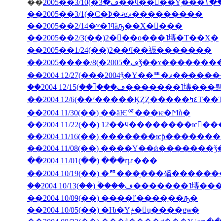
��
2005�
��2005��3/1(�С�Ϸ�ޤǥޥ���������
��2005��2/14�ʷ�˥ϥåԡ��Х�󥿥���
��2005��2/3(��)2���ο���˥塼�Τ��Ҳ�
��2005��1/24(��)2��ϥ��祳�������
��2004 12/27(���2004ǯ�Υ��ꥹ�ޥ��
��2004 12/6(��ˤ��
��2004 11/30(��) ��äѤꥷ���ѥ�Ϻǹ�
��2004 11/22(��) 12��ϥ��������ѥ󤬤�
��2004 11/16(��) �������ѥƥ�����
��2004 11/08(��) ����Υ��ӥ�������
��2004 11/01(��) ���դε���
��2004 10/19(��) �ꥨ���֥���磻����
��2004 10/13(��) �ۡ���ڡ����
��2004 10/09(��) ����ľ����ֳ��ԡ�
��2004 10/05(��) �Ƕ�Υݥ�󡦥ɥ����ǥѡ�