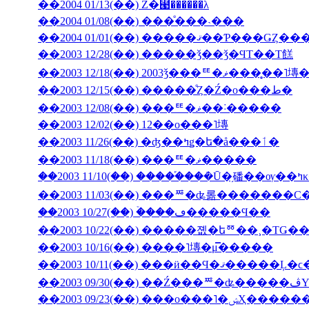
��2004 01/13(��) Ź�⹩��̵����λ
��2004 01/08(��) ���ͤ���˴���
��2003 12/28(��) �����ǯ��ǯ�ϤΤ��Τ餻
��2003 12/18(��) 2003ǯ���ꥹ�ޥ�
��2003 12/15(��) �����ͤȤ�Ź�ο���ط�
��2003 12/08(��) ���ꥹ�ޥ��˸�����
��2003 12/02(��) 12��ο���˥塼
��2003 11/26(��) �ʤ��ߤǥ�ե�å���ٲ�
��2003 11/18(��) ���ꥹ�ޥ�����
��200
��2003 11/03(��) ���ꥸ�ʥ롦�������С
��2003 10/27(��) �ۡ���ڡ�����Ϥ��
��2003 10/22(��) �����졦�եꥼ��¸�ΤǤ
��2003 10/16(��) ����˥塼�μ̿�����
��2003 09/23(��) �