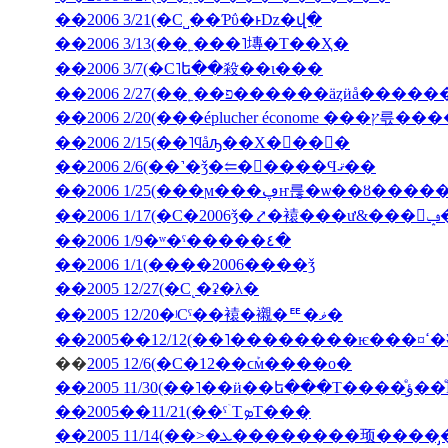
��2006 3/21(�С˽��Ƥΰ�ͱǲ�վ�
��2006 3/13(��˿���˥塼�Τ��Ҳ�
��2006 3/7(�С˥ե��殺��ι���
��2006 2/27(��˿��פ������äȥӥå����
��2006 2/20(���ép
��2006 2/15(��˥ϥåԡ��Х�󥿥��󡦣�
��2006 2/6(��˺�ǯ�⥢�󥳥����Ϥޤ��
��2006 1/25(���ϻ���ڥҥ륺�ѡ��ȣ
��2
��2006 1/9�ʷ�ˤ�����٤�
��2006 1/1(����2006����ǯ
��2005 12/27(�С˻�ʡ�λ�
��2005 12/20�ʲСˤ��褤�襯�ꥹ�ޥ�
��200
��
2005 12/6(�С�12��ϲܰм����о�
��2005 11/3
��2005��11/21(��ˤۤΤܤΤ���̣