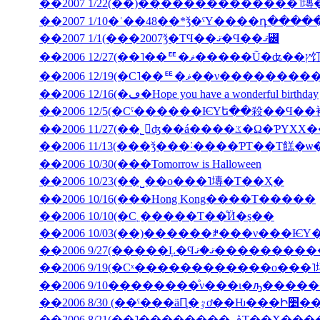
��2007 1/22(��)��̣������������˥
��2007 1/10�ʿ��48��*ǯ�ˤΥ����դ���
��2007 1/1(���2007ǯ�ΤϤ��ޤ�Ϥ��ޤ꡼
��2006 12
��2006 12/19(�С˥��ꥹ�ޥ�
��2006 12/16(�ڡ�Hope you have a wonderful birthday
��2006 11/27(��˾𤱤ʤ��á
��2006 11/13(���ǯ���˸����ƤΤ��Τ餻�ѡ
��2006 10/30(���Tomorrow is Halloween
��2006 10/23(��˽��ο���˥塼�Τ��Ҳ�
��2006 10/16(���Hong Kong����Τ�����
��2006 10/10(�С˿�����Τ��ͤӤ�ȿ��
��2006 9/27(�����Ļ
��2006 9/19(�Сˣ������������ο���
��2006 9/10��������ͤν���ι�ԡ����
��2006 8/30 (��ˤ���äԤ
��2006 8/21(��˥��