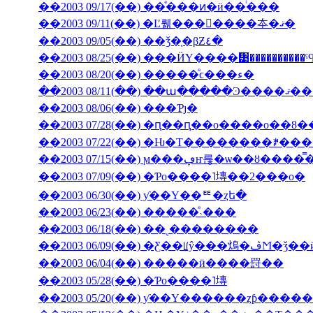
��2003 09/17(��) ��ͤ���ͷ�ӥ��ͥ���
��2003 09/11(��) �Ľ뤪���񤤿����夲�ޤ�
��2003 09/05(��) ��ǯ�֤�βƵ٤�
��2003 08/25(��) ���ӤΥ����᥹����������
��2003 08/20(��) �����ͤϲ���ء�
��2003 08/11(��) ��ա���
��2003 08/06(��) ���Ƥȷ�
��2003 07/28(��) �ԥ��ԥ��ο����о��8
��2003 07/22(��) �Ƕ�Τ��������ꎥ�
��2003 07/15(��) ϻ���ڥҥ륺�ѡ
��2003 07/09(��) �Ƥο����˥塼��2���о�
��2003 06/30(��) ƴ��Υ��ꥹ�ȥե�
��2003 06/23(��) �����ͤ˴���
��2003 06/18(��) ��˻��������
��2003 06/09(��
��2003 06/04(��) �����ӥ����罸��
��2003 05/28(��) �Ƥο����˥塼
��2003 05/20(��) ƴ��Υ������ȥƥ���