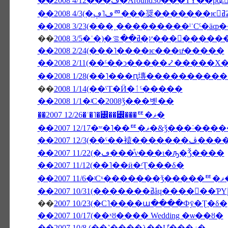
��2008 4/12���ڡ�Around30���ΤΥ��ƥʥ
�
��
ࡦ���󥳥����������о���
��2008 2/24(���˥����ѥ���ư̵�����
��2008 2/11(��ˤ��ͻ�����⤦�����Х
��
2008 1/14(��ˤΤ�Ӥ�ٲˤ�����
��2008 1/1�ʲС�2008ǯ���볫��
��2007 12/26�ʿ�˥�꡼��꡼���ꥹ�ޥ�
��2007 12/17�ʷ�˥��ꥹ�ޥ�&ǯ�
��2007 12
��2007 11/22(�ڡ���ͤν���ι�ԡ�Ǯ����
��2007 11/12(��˥��ӥ�ʳƮ���δ�
�
��
2007 10/23(�С˥����ա����Фȳ�Ʈ�δ�
��2007 10/17(��ˣȣ���� Wedding �ѡ��ȣ�
��2007 10/8 (��˺����λ��Ư���ޥ�