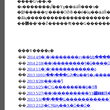
����Ǥϡ��ޤ�
�ɿ�������μ̿��Υɡ��ʥåĤ���ϡ�
�䤬�����դˤ����񤤤Ǿ夲��̵ź�åɡ��ʥå
�ߥåɥ�������������ָ�������
��߻��ˤ��Ź�����뤽���Ǥ������
���Υ����ȥ�
��
2014 4/9�ʿ�)�������ȥӡ��եե��
��
��
2014 1/1�ʿ�ˣ�����������ö
��
2013 10/01(��)�ֱ��Ǥ⥸�ӥ��
��
2013 8/28(��)��Ǯ
��
2013 6/25(�СˤǤ������֡��ƥ�˥塼
��
2013 5/27(��)�ʲ��������Υƥ꡼�̡��
��
2013 5/1(��)�ֱ��Ǥ������֡����
��
2013 2/12(�С˥ϥåԡ��Х�󥿥��󡦣�