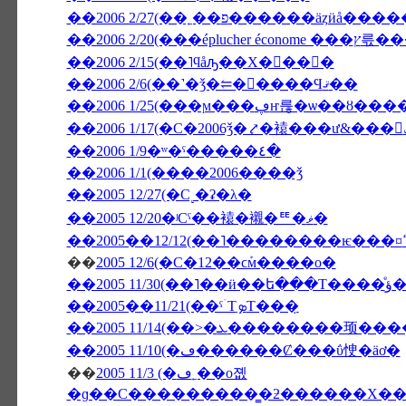
��2006 2/27(��˿��פ������äȥӥå��
��2006 2/20(
��2006 2/15(��˥ϥåԡ��Х�󥿥��󡦣�
��2006 2/6(��˺�ǯ�⥢�󥳥����Ϥޤ��
��2006 1/25(���ϻ���ڥҥ륺�ѡ
��2006 1/9�ʷ�ˤ�����٤�
��2006 1/1(����2006����ǯ
��2005 12/27(�С˻�ʡ�λ�
��2005 12/20�ʲСˤ��褤�襯�ꥹ�ޥ�
��
2005 12/6(�С�12��ϲܰм����о�
��200
��2005��11/21(��ˤۤΤܤΤ���̣
��2005 11/10(�ڡ������Ȼ���ΰ㤤�äơ�
��
2005 11/3 (�ڡ˿��о졦
�ɡ��С���������̳�ƻ������Х��ˤΥѥ���߾Ƥ�������Х��ˤΥ�