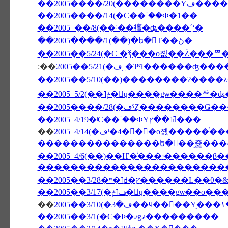
��2005����/2
��2005����/14(�С��ۤ��Ф�1��
��2005 ��/8(��˸��襢�ʥ����ʹ֤ʻ�
��2005����/1(��)�ե�󥹤Τ��ڻ�
��2005��5/24(�С˺�ǯ���о졦��Ź���ꥸ
:��
2005��5/21(�ڡ˽�ƤϤ�����
��2005����/28(�ڡˤȤ��������
��2005 4/19�ʲС��ۤ��ФΥߥ˥��ץ���
��
������������������������
��2005��3/28�ʷ�˥ץ�ߥ���
��2005��3/17(�ڡ˥ݥ�󡦥ɥ����ǥѡ��ο��
��
2
��2005��3/1(�С�Ϸ�ޤǥޥ���������