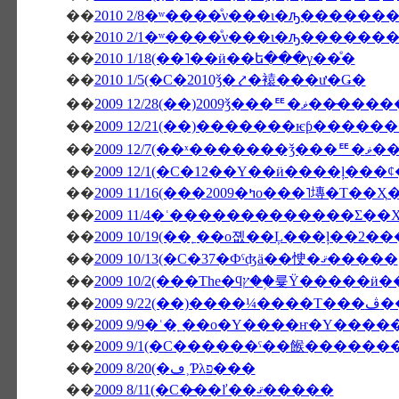
��
2010 2/8�ʷ����ͤν���ι�ԡ������
��
2010 2/1�ʷ����ͤν���ι�ԡ������
��
2010 1/18(��˥��ӥ��ե���γ��ͤ�
��
2010 1/5(�С�2010ǯ�⤤�褤���ư�Ǥ�
��
2009 12/28(��)20
��
��
2009 12/
��
��
2009 11/16(���2009�ߤο���˥塼�Τ��Ҳ
��
2009 11/4�ʿ�������������Σ��Х
��
2009 10/19(��˿��о졦��Ļ���ļ��2�
��
2009 10/13(�С�37�Фˤʤä��㤤�ޤ�����
��
��
�����
��
2009 9/9�ʿ�˿��о�Υ����ҥ�Υ����
��
2009 9/1(�С������ˤ��餱�����
��
2009 8/20(�ڡ˲Ƥλפ���
��
2009 8/11(�С�̵��ľ��ޤ�����