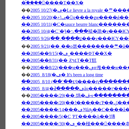
�֡���֥�󥽡����Τ��Ҳ�
��
2005 10/27(�ڡ�Le lievre a l
��2005 10/20(�ڡ˥ݥ�󡦥ɥ����ǥѡ
��2005 10/11(�С�sauce beurre blanc����
��2005 10/4(�С˺�ǯ�⡢���褤�跪�ν���
��2005 9/26(��˴��ָ��ꡦ���ν���Ѥ
��
��2005��9/15(�ڡ˽���̣�ФΤ��Ҳ�
��2005��8/31(��˲Ƶ٤ߤΤ��Τ餻
��
��
2005 8/18(�ڡ� It's been a long time
��2005 8/10 (��˺��٤ϥ����դ�
��
2005����/29(��˴䲴�ڤ⤽��
��2005����/20(��˥�����ϲƤ�
��2005����/5(�С˲ƤΤ����ῷ��˥塼