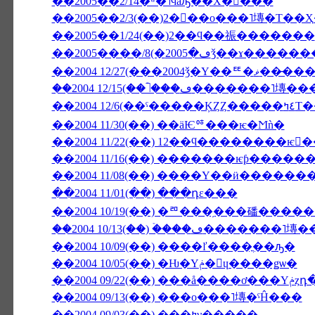
��2005��2/14�ʷ�˥ϥåԡ��Х�󥿥���
��2005��2/3(��)2���ο���˥塼�Τ��
��2005��1/24(��)2��ϥ��祳�������
��2004 12/27(���2004ǯ�Υ�
��2004 12/
��2004 11/30(��) ��äѤꥷ���ѥ�Ϻǹ�
��2004 11/22(��) 12��ϥ��������ѥ
��2004 11/16(��) �������ѥƥ���
��2004 11/08(��) ����Υ��ӥ������
��2004 11/01(��) ���դε���
��2004 10/19(��) �ꥨ���֥���磻��
��2004 10/13(��) �ۡ���ڡ�
��2004 10/09(��) ����ľ����ֳ��ԡ�
��2004 10/05(��) �Ƕ�Υݥ�󡦥ɥ����ǥѡ�
��2004
��2004 09/13(��) ���ο���˥塼�ˤĤ���
��2004 09/03(��) ���ߤν�����