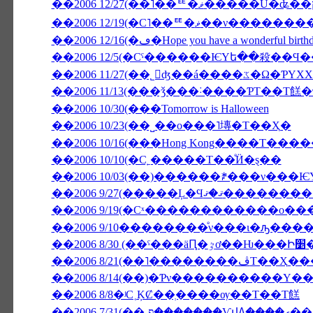
��2006 12/19(�С˥��ꥹ�
��2006 12/16(�ڡ�Hope you have a wonderful birt
��2006 11/27(��˾𤱤
��2006 11/13(���ǯ���˸����ƤΤ��Τ餻
��2006 10/30(���Tomorrow is Halloween
��2006 10/23(��˽��ο���˥塼�Τ��Ҳ�
��2006 10/16(���Hong Kong����Τ���
��2006 10/10(�С˿�����Τ��ͤӤ�ȿ��
��2006 9/27(����
��2006 9/19(�Сˣ������������ο�
��2006 9/10��������ͤν���ι�ԡ���
��2006 
��2006 8/21(��
��2006 8/14(��)�Ƥν����������Υ�
��2006 8/8�ʲС˱ĶȻ��ְ����ѹ��Τ��Τ餻
��2006 