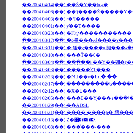
��2004 04/14(��) ��Ź�Υ��ƥʥ�
��2004 04/06(��) ��ǯ����Ź����
��2004 04/03(��) ʸ�Ϥ�����
��2004 04/01(��) ƴ��Τ����
��2004 03/23(��) �Ƕᤪ�����������
��2004 03/17(��) �٥롦���ݥå�
��2004 03/10(��) ���Ť��θ�
��2004 03/04(��) ���ָ��ꡦ��ͤΥ��硼�
��2004 03/03(��) �����ͤȤΤ���
��2004 02/23(��) �Ϻ��γ�Ƚդ�ˬ��
��2004 02/17(��) ���������ե��
��2004 02/12(��) �Х�󥿥���
��2004 02/05(��) ���󥳥��Υ֥�
��2004 01/29(��) ̴��ADSL
��2004 01/13(��) Ź�⹩��̵����λ
��2004 01/08(��) ���ͤ���˴���