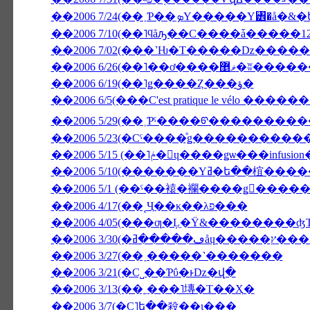
��2006 7/10(��˥ϥåԡ��С����ǡ�����1
��2006 6/26(��˥��ơ����ޥ޵�ʬ��
��2006 6/19(��˥ǥ����Ȥ���ؤ�
��2006 6/5(���C'est pratique le vélo ����
��2006 5/29(��˲Ƥˤ����ᡦ����������ӥ�
��2006 5/15 (��˥ݥ�󡦥ɥ����ǥѡ
��2006 5/1 (��ˤ��褤�襴����ǥ󥦥���
��2006 4/17(��˻Ҷ��κ��λפ���
��2006 4/05(���ƣ�Ļ̼�Ÿ&��������
��2006 3/
��2006 3/27(��˰�­����˺�������
��2006 3/21(�С˽��Ƥΰ�ͱǲ�վ�
��2006 3/13(��˿���˥塼�Τ��Ҳ�
��2006 3/7(�С˥ե��殺��ι���