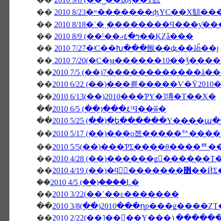
��
2010 8/23�ʷ�������ʤΥС��Х顦
��
2010 8/18�ʿ�˲��������Ϥ���ƴ
��
2010 8/9 (��ˤ��ߤ�٤ޤ��ĶȤǡ���
��
2010 7/27�ʲС��Խ���餱��ʥ��åĥ��ȷ
��
2010 7/20(�С�ϻ������10��ǯ���
��
2010 7/5 (��)7������������å
��
��
2010 6/13(��)2010���ƤΥ�˥塼�Τ��Ҳ�
��
2010 6/5 (��)���٤ˤϤ��ѿ�
��
2010 5/25 (��)�ե������Υ����
��
2010 5/17 (��)���о졦�����ꥢ���
��
2010 5/5(��)���ƤΣ����θ����
��
��
2010 4/19 (��
��
2010 4/5 (��)�֤���Ļ�
��
2010 3/22(��˺��ε�������
��
2010 3/8(��)2010���ղƿ���ǥ����Ȥ
��
2010 2/22(��˥��