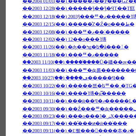
��2003 12/28(��) �����ǯ��ǯ�ϤΤ��Τ餻
��2003 12/18(��) 2003ǯ���
��2003 12/15(��) �����ͤȤ�Ź�ο���ط�
��2003 12/08(��) ���ꥹ�ޥ��˸�����
��2003 12/02(��) 12��ο���˥塼
��2003 11/26(��) �ʤ��ߤǥ�ե�å���ٲ�
��2003 11/18(��) ���ꥹ�ޥ�����
��2003 11/03(��) ���ꥸ�ʥ롦�������
��2003 10/27(��) �ۡ���ڡ�����Ϥ��
��2003 10/22(��) �����졦�եꥼ��¸�Τ
��2003 10/16(��) ����˥塼�μ̿�����
��2003 09/23(��
��2003 09/17(��) ��ͤ���ͷ�ӥ��ͥ���
��2003 09/11(��) �Ľ뤪���񤤿����夲�ޤ�