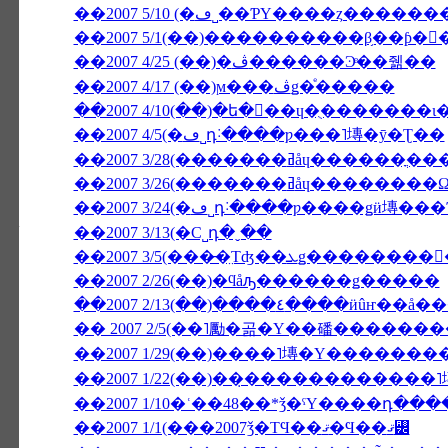
��2007 5/10 (�ڡ˽��ƤΥ����ȥ��
��2007 5/1(��)����������β֥��ƥ�
��2007 4/25 (��)�ڤ������Ͽͤ��줾��
��2007 4/17 (��)ϻ���ڤǥ�ͤ�����
��2007 4/5(�ڡ˽դ˸����ƿ���˥塼�ȳ�Ʈ��
��2007 3/28(�������ߥåɥ������ֳ�
��2007 3/26(�������ߥ
��2007 3/13(�С˽դ�ˬ��
��2007 2/26(��)�ϥåԡ������ǥ�����
��2007 2/13(��)����٤��
�� 2007 2/5(��˥勵�곪�Υ��磻�����
��2007 1/22(��)��̣������������
��2007 1/10�ʿ��48��*ǯ�ˤΥ����դ��
��2007 1/1(���2007ǯ�ΤϤ��ޤ�Ϥ��ޤ꡼