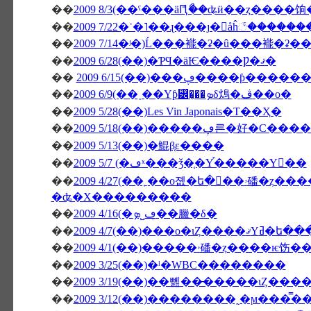
��
2009 8/3(��ˤ���äԤꤪޯ��ʥӥ��ȥ����
��
2009 7/22�ʿ�˥��ɻ���ȷ�򥬥åĥ꣱����
��
2009 7/14�ʲ�)Ĺ���褦�ʡ�û���褦�ʡ�
��
2009 6/28(��)�ƤϤ�äѤ����Ƿ�ޤ�
��
2009 6/15(��)���ڥ���
��
2009 6/9(��˰��Υƥ꡼�̡��ܤδ䲴�ڤ��о�
��
2009 5/28(��)Les Vin Japonais�Τ��Ҳ�
��
2009 5/18(��)�����ڥ른�
��
2009 5/13(��)�鯤β֤ε����
��
2009 5/7 (�ڡˣ���ǯ�֤�Υ֡�����Υ��
��
2009 4/27(��˿��о졦�ե�󥹻��ۥ磻�ȥ����ѥ饬���Υ������Ȏ������ե��ꥸ
�ʥ�Х���������
��
2009 4/16(�ڡ˽ܤ�̣�臘�δ�
��
2009 4/7(��)���о
��
��
2009 3/25(��)�ˡ�WBC��������
��
��