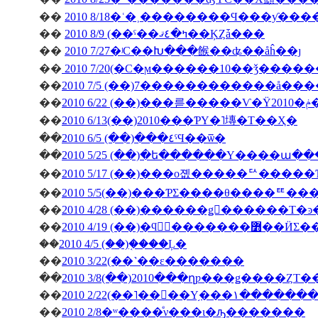
��
2010 8/18�ʿ�˲��������Ϥ���ƴ�
��
2010 8/9 (��ˤ��ߤ�٤ޤ��ĶȤǡ���
��
2010 7/27�ʲС��Խ���餱��ʥ��åĥ��ȷ
��
2010 7/20(�С�ϻ������10��ǯ����
��
2010 7/5 (��)7������������å��
��
��
2010 6/13(��)2010���ƤΥ�˥塼�Τ��Ҳ�
��
2010 6/5 (��)���٤ˤϤ��ѿ�
��
2010 5/25 (��)�ե������Υ����ա�
��
2010 5/17 (��)���о졦�����ꥢ����
��
2010 5/5(��)���ƤΣ����θ����ꥹ
��
��
2010 4/19 (��)�ϥ󥬥
��
2010 4/5 (��)�֤���Ļ�
��
2010 3/22(��˺��ε�������
��
2010 3/8(��)2010���ղƿ���ǥ����ȤΤ
��
2010 2/22(��˥��󥳥��Υ
��
2010 2/8�ʷ����ͤν���ι�ԡ�������