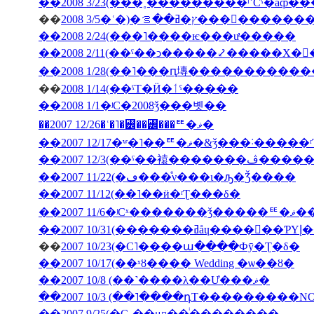
��
2008 3/5�ʿ�)�ץ�ߥ��ࡦ���
��2008 2/24(���˥����ѥ���ư̵�����
��2008 2/11(��ˤ��ͻ�����⤦�����Х�
��
2008 1/14(��ˤΤ�Ӥ�ٲˤ�����
��2008 1/1�ʲС�2008ǯ���볫��
��2007 12/26�ʿ�˥�꡼��꡼���ꥹ�ޥ�
��2007 12/17�ʷ�˥��ꥹ�ޥ�&ǯ���˸
��2007 12/3(�
��2007 11/22(�ڡ���ͤν���ι�ԡ�Ǯ����
��2007 11/12(��˥��ӥ�ʳƮ���δ�
��2007
��200
��
2007 10/23(�С˥����ա����Фȳ�Ʈ�δ�
��2007 10/17(��ˣȣ���� Wedding �ѡ��ȣ�
��2007 10/8 (��˺����λ��Ư���ޥ�
��2007 10/3 (��˥����դΤ���������NON J
��2007 9/25(�С˽��μ¤��ͥ��������