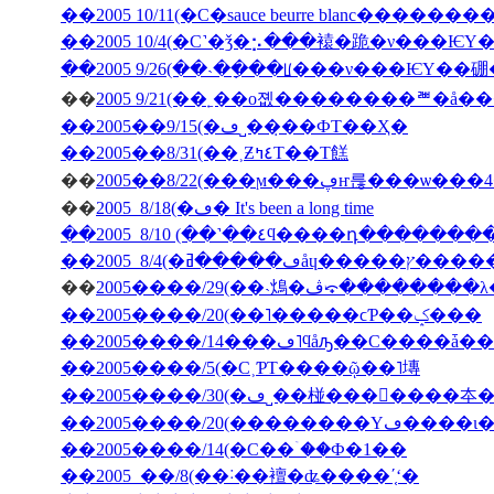
��2005 10/11(�С�sauce beurre blanc������
��2005 10/4(�С˺�ǯ�⡢���褤�跪�ν���Ѥ
��2005 9/26(��˴��ָ��ꡦ���ν���ѤΥ�
��
��2005��9/15(�ڡ˽���̣�ФΤ��Ҳ�
��2005��8/31(��˲Ƶ٤ߤΤ��Τ餻
��
��
2005 8/18(�ڡ� It's been a long time
��2005 8/10 (��˺��٤ϥ����դ�­��
��
2005����/29(��˴䲴�ڤ⤽�����
��2005����/20(��˥�����ϲƤ��ݤ���
��2005����/5(�С˲ƤΤ����ῷ��˥塼
��2005����/20(��
��2005����/14(�С��ۤ��Ф�1��
��2005 ��/8(��˸��襢�ʥ����ʹ֤ʻ�