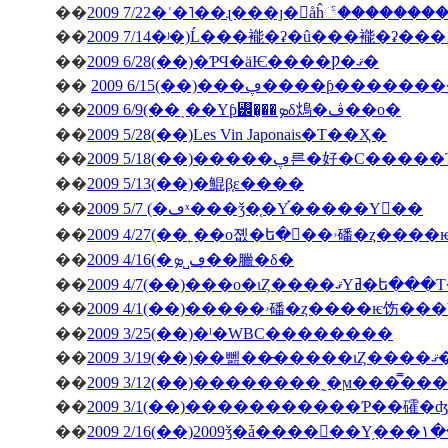
��
2009 7/22�ʿ�˥��ɻ���ȷ�򥬥åĥ꣱������
��
2009 7/14�ʲ�)Ĺ���褦�ʡ�û���褦�ʡ���
��
2009 6/28(��)�ƤϤ�äѤ����Ƿ�ޤ�
��
2009 6/15(��)���ڥ����ƥ
��
2009 6/9(��˰��Υƥ꡼�̡��ܤδ䲴�ڤ��о�
��
2009 5/28(��)Les Vin Japonais�Τ��Ҳ�
��
2009 5/18(��)�����ڥ른�好�
��
2009 5/13(��)�鯤β֤ε����
��
2009 5/7 (�ڡˣ���ǯ�֤�Υ֡�����Υ��
��
2009 4/27(�
��
2009 4/16(�ڡ˽ܤ�̣�臘�δ�
��
2009 4/7(��)���о�ιȤ��
��
��
2009 3/25(��)�ˡ�WBC��������
��
200
��
��
2009 3/1(��)�����������Ƥ��礭
��