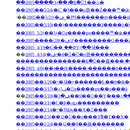
��2005����/1(��)�ե�󥹤Τ��ڻ�
��2005��5/24(�С˺�ǯ���о졦��Ź���ꥸ�ʥ
:��
2005��5/21(�ڡ˽�ƤϤ������ʤ
��2005����/28(�ڡˤȤ��������Ǥ�
��2005 4/19�ʲС��ۤ��ФΥߥ˥��ץ���
��
�������������������������
��2005��3/28�ʷ�˥ץ�ߥ�����
��2005��3/17(�ڡ˥ݥ�󡦥ɥ����ǥѡ��ο���ã
��
2005�
��2005��3/1(�С�Ϸ�ޤǥޥ���������
��2005��2/14�ʷ�˥ϥåԡ��Х�󥿥���
��2005��2/3(��)2���ο���˥塼�Τ��Ҳ�
��2005��1/24(��)2��ϥ��祳�������