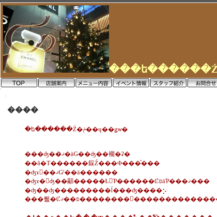
����
�ե������Ź�ݥ��ɥ��ǥѡ�
���ʤ��ޤꤪ�äǤ��ʤ��褦�ʡ�
��ã�Τ������䤪Ź���Ф���ͤ���
�ʤɤ򡢺��ޤǤˤ��ä������
�ʤɤ�򤨤ʤ��顢�����Ƚ񤤤Ƥ������ȻפäƤ���ޤ���
�ʤ��ʤ���������ĺ���ʤ����⡢
���뤫�Ȼפ��ޤ��������򤪤��������