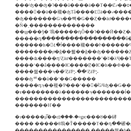
�Ǹ�˰��������������
��̣����ʪ�򿩤٤�ĺ����褦���Ͱ��
��������֤οͤ�ǧ��뤫��ǧ��ʤ������̤
����ʥ����դˤȤäư�������ʼ�ʬ�λҶ�
����ʻ��ǡ�̣���Ѥ����ꡢ�Ѥ�ʪ��Ф��
����줿���ϡ��ܿͤˤȤäƤ⡢��ˤȤäƤ⡢
���ʤꥷ��å��ʻ��Ǥ�����
�����դϡ��褷�Ƥ���ʻ��򤹤�ͤǤϤʤ��Ǥ�
������������������������
�������Ҥ��
�ɿ�����μ̿��ϵפ��֤�˶�¤ǥѥ���ȣ��硣
���� �����θ塢�Ť�����Τ��դ��礤�μ
���������������� �����줿�ƥ�