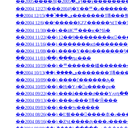
��2004 12/27(���2004ǯ�Υ��ꥹ�ޥ��
��2004 12/6(��ˤ��
��2004 11/30(��) ��äѤꥷ���ѥ�Ϻǹ�
��2004 11/22(��) 12��ϥ��������ѥ󤬤�
��2004 11/16(��) �������ѥƥ�����
��2004 11/08(��) ����Υ��ӥ�������
��2004 11/01(��) ���դε���
��2004 10/19(��) �ꥨ���֥���磻����
��2004 10/13(��) �ۡ���ڡ����
��2004 10/09(��) ����ľ����ֳ��ԡ�
��2004 10/05(��) �Ƕ�Υݥ�󡦥ɥ����ǥѡ�
��2004 09/
��2004 09/13(��) ���ο���˥塼�ˤĤ���
��2004 09/03(��) ���ߤν�����
��2004 08/26(��) �Ľ뤪���񤤿����
��2004 08/16(��) �Ƶ٤ߤ�