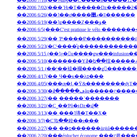
��2006 7/10(��˥ϥåԡ��С����ǡ�����12�
��2006 6/26(��˥��ơ����ޥ޵�ʬ������
��2006 6/19(��˥ǥ����Ȥ���ؤ�
��2006 6/5(���C'est pratique le vélo ������
��2006 5/29(��˲Ƥˤ����ᡦ����������ӥ��塦
��2006 5/15 (��˥ݥ�󡦥ɥ����ǥѡ��
��2006 5/1 (��ˤ��褤�襴����ǥ󥦥����
��2006 4/17(��˻Ҷ��κ��λפ���
��2006 4/05(���ƣ�Ļ̼�Ÿ&��������ʤΤ
��2006 3/30(
��2006 3/27(��˰�­����˺�������
��2006 3/21(�С˽��Ƥΰ�ͱǲ�վ�
��2006 3/13(��˿���˥塼�Τ��Ҳ�
��2006 3/7(�С˥ե��殺��ι���
��2006 2/27(��˿��פ������äȥӥå����
��2006 2/20(���ép