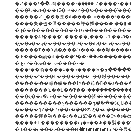
�⤦���١��о줵����ͽ�꤬����Τǡ����λ�
���ͤǤ�äƤ���Τǡ� ¾�λŹ��ߤξ�����ͤ
�����ޤǤ˽���롢�ȸ����μ¤����ˤ
�ȡ������������ΤǤ���������
�����ä
�����Ƥ��θ塢�֤���ʤ���ä��顢��̣���
�ʤ����顢�ȸ����Ƥ��ץ
�ʤäƤ��ޤä��ΤǤ����ȥۥ�
���ˤ��衢����λ��ϡ����⤫�⣲�����
�����ͤʸ���򾷤�������񤤤��䤬�����
�����ˡ��虜�虜���䤤��碌�򲼤��ä����
�����դȤ��Ƥϡ��ɤ���ȻפäƸ�
�֤���ʤ󤸤���̣�����ʤ�ơ��Ф��褽���
�ȸ���ȯ���ϡ����Ĥ⿿�����������äƤ��륷�