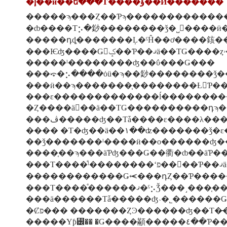
�إ��ӥ��ե���Τ����ͤؤ��ͤӤ�������
�ȸ����Τ⡢�䤬��������ǯ�˽񤤤����ӥ
�����դȡ�������Ļ�ˤĤ��ơ����䤤��碌
���Ѥʤ
�����ˡ��������ʤ��ΰ���Ǥ���
���⤽�⡢����ȯü�ϡ��䤬��������ǯ
�Ȥ����ä򲼤��ä��ΤǤ����������դ
���ڤ�����ʤ��Τǡ����ε����λ��
���� �Τ�ʤ��ä��١��ʣ
��ǯ�������ˡ����ӥ��ο������ʤ�
��
������������Ǥ⥷���դȤ��Ƥ����
���Τ����ͤ������ޤ�ˤ⡢Ǯ���˼�
�Ȼפ��� �������ȤϿ������ʤ��Τ�
�����Υƥ꡼��