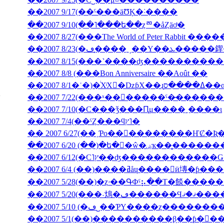
��2007 9/17(��ˤ���äƱĶ�˸����
��2007 9/10(��˥���ե��ȥꥨ�åȤäơ�
��2007 8/27(���The World of Peter Rabbit �
��2007 8/23(�ڡ�̩
��2007 8/15(���˺����ʤ��������
��2007 8/8 (���Bon Anniversaire ��Août ��
��2007 7/10(�С���ǯ���Ԥμ����˿����ι
��2007 7/4(��ˤȤ���ϥץ˥�
��2007 6/20 (��)�ե�󥹸�ŵ�
��2007 6/4 (��)����ߥåɥ����󎥥
��2007 5/28(��)�ȥۥ��ԳФˤ⡦��Τ�餤�
��2007 5/20(���˴䲴�ڡ�
��2007 5/10 (�ڡ˽��ƤΥ����ȥ����
��2007 5/1(��)����������β֥��ƥ�󥯡