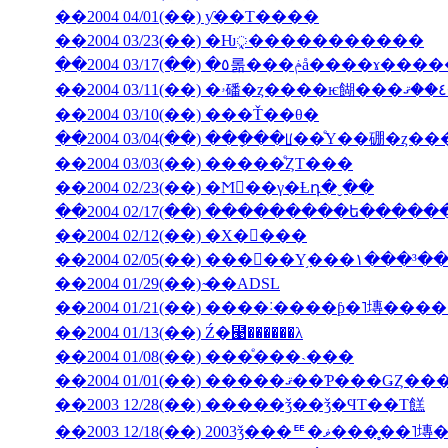
��2004 04/01(��) ƴ��Τ����
��2004 03/23(��) �Ƕᤪ�����������
��2004 03/17(��) �٥롦���ݥå����ɤ
��2004 03/10(��) ���Ť��θ�
��2004 03/04(��) ���ָ��ꡦ��ͤΥ��硼�ȥ�
��2004 03/03(��) �����ͤȤΤ���
��2004 02/23(��) �Ϻ��γ�Ƚդ�ˬ��
��2004 02/17(��) ���������ե���
��2004 02/12(��) �Х�󥿥���
��2004 02/05(��) ���󥳥��Υ֥���١���³�
��2004 01/29(��) ̴��ADSL
��2004 01/13(��) Ź�⹩��̵����λ
��2004 01/08(��) ���ͤ���˴���
��2003 12/28(��) �����ǯ��ǯ�ϤΤ��Τ餻
��2003 12/18(��) 2003ǯ���ꥹ�ޥ�