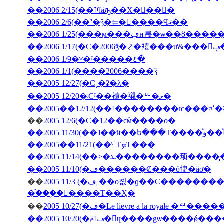
��2006 2/15(��˥ϥåԡ��Х�󥿥��󡦣�
��2006 2/6(��˺�ǯ�⥢�󥳥����Ϥޤ��
��2006 1/25(���ϻ���ڥҥ륺�ѡ��ȣ
��2
��2006 1/9�ʷ�ˤ�����٤�
��2006 1/1(����2006����ǯ
��2005 12/27(�С˻�ʡ�λ�
��2005 12/20�ʲСˤ��褤�襯�ꥹ�ޥ�
��200
��
2005 12/6(�С�12��ϲܰм����о�
��2005 11/3
��2005��11/21(��ˤۤΤܤΤ���̣
��2005 11/10(�ڡ������Ȼ���ΰ㤤�äơ�
��
2005 11/3 (�ڡ˿��о졦�ɡ��С���������̳�ƻ������Х��ˤΥѥ���߾Ƥ�������Х��ˤΥ��塼�������줿
�֡���֥�󥽡����Τ��Ҳ�
��
2005 10/27(�ڡ�Le lievre a la 
��2005 10/20(�ڡ˥ݥ�󡦥ɥ����ǥѡ��