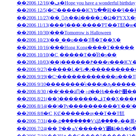
��2006 12/16(�ڡ�Hope you have a wonderful birthday
��2006 11/27(��˾𤱤ʤ��á
��2006 11/13(���ǯ���˸����ƤΤ��Τ餻�ѡ
��2006 10/30(���Tomorrow is Halloween
��2006 10/23(��˽��ο���˥塼�Τ��Ҳ�
��2006 10/16(���Hong Kong����Τ�����
��2006 10/10(�С˿�����Τ��ͤӤ�ȿ��
��2006 9/27(�����Ļ
��2006 9/19(�Сˣ������������ο���
��2006 9/10��������ͤν���ι�ԡ����
��2006 8/30 (��ˤ���äԤ
��2006 8/21(��˥��
��2006 8/14(��)�Ƥν����������Υ��ˤ
��2006 8/8�ʲС˱ĶȻ��ְ����ѹ��Τ��Τ餻
��2006 7/3