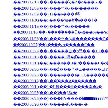
��2003 12/15(��) �����ͤȤ�Ź�ο���ط�
��2003 12/08(��) ���ꥹ�ޥ��˸�����
��2003 12/02(��) 12��ο���˥塼
��2003 11/26(��) �ʤ��ߤǥ�ե�å���ٲ�
��2003 11/18(��) ���ꥹ�ޥ�����
��200
��2003 11/03(��) ���ꥸ�ʥ롦�������С
��2003 10/27(��) �ۡ���ڡ�����Ϥ��
��2003 10/22(��) �����졦�եꥼ��¸�ΤǤ
��2003 10/16(��) ����˥塼�μ̿�����
��2003 09/23(��) �
��2003 09/17(��) ��ͤ���ͷ�ӥ��ͥ���
��2003 09/11(��) �Ľ뤪���񤤿����夲�ޤ�
��2003 09/05(��) ��ǯ�֤�βƵ٤�
��2003 08/25(��) ���ӤΥ����᥹����������
��2003 08/20(��) �����ͤϲ���ء�