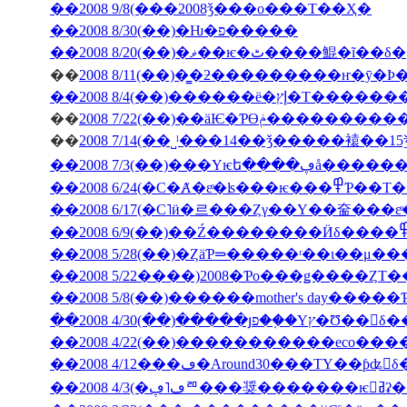
��2008 9/8(���2008ǯ���ο���Τ��Ҳ�
��2008 8/30(��)�Ƕ�פ�����
��2008 8/20(��)�ޥ��ѥ�ٹ����鯤�ĩ��δ�
��
��2008 8/4(��)���
��
2008 7/22(��)��äѤ�Ƥϴ
��
��2008 7/3(��
��2008 6/24(�С�Ⱥ�εͤ�ʪ�
��2008 5/28(��)�ȤäƤ⥰�����ʳ��ι�
��2008 5/22����)2008�Ƥο���ǥ����ȤΤ
��2008 5/8(��)������mother's day���
��2008 4/30(��)�����յפ��֤�Υץ�Ʊ
��2008 4/12���ڡ�Around30���ΤΥ��ƥʥ󥹤
��2008