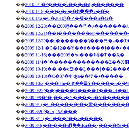
��
2010 2/1�ʷ����ͤν���ι�ԡ�������
��
2010 1/18(��˥��ӥ��ե���γ��ͤ�
��
2010 1/5(�С�2010ǯ�⤤�褤���ư�Ǥ�
��
2009 12/28(��)2009ǯ
��
��
2009 12/7(��ˣ�
��
��
2009 11/16(���2009�ߤο���˥塼�Τ��Ҳ�
��
2009 11/4�ʿ�������������Σ��Х᥹
��
2009 10/19(��˿��о졦��Ļ���ļ��2���
��
2009 10/13(�С�37�Фˤʤä��㤤�ޤ�����
��
��
�ڤ��󤬽�����
��
2009 9/9�ʿ�˿��о�Υ����ҥ�Υ������
��
2009 9/1(�С������ˤ��餱�������
��
2009 8/20(�ڡ˲Ƥλפ���
��
2009 8/11(�С�̵��ľ��ޤ�����
��
2009 8/3(��ˤ���äԤꤪޯ��ʥӥ��ȥ����饷