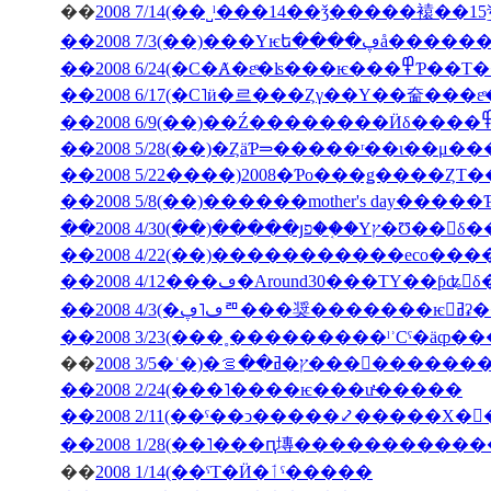
��
��2008 7/3(��
��2008 6/24(�С�Ⱥ�εͤ�ʪ�
��2008 5/28(��)�ȤäƤ⥰�����ʳ��ι�
��2008 5/22����)2008�Ƥο���ǥ����ȤΤ
��2008 5/8(��)������mother's day���
��2008 4/30(��)�����յפ��֤�Υץ�Ʊ
��2008 4/12���ڡ�Around30���ΤΥ��ƥʥ󥹤
��2008
��
2008 3/5�ʿ�)�ץ�ߥ��ࡦ���
��2008 2/24(���˥����ѥ���ư̵�����
��2008 2/11(��ˤ��ͻ�����⤦�����Х�
��
2008 1/14(��ˤΤ�Ӥ�ٲˤ�����