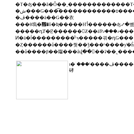
�Τ�ʤ���ã�Ȱ��˳�������������Τ
�ڤ����ä��Ǥ��衣
���θ塢�᤯�ΰ�Ʀ�����Ҥأ�����
Ͷ�ä�ĺ���������ͤˤϡ�����괶�դǤ���
ι�ۤ���ˡ����ڤ������Ǥ��������Ǥ��
硣