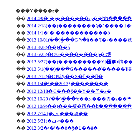
���Υ����ȥ�
��
2014 4/9�ʿ�)�������ȥӡ��եե����
��
��
2014 1/1�ʿ�ˣ�����������ö
��
2013 10/01(��)�ֱ��Ǥ⥸�ӥ��Ϥ�ޤ����衼
��
2013 8/28(��)��Ǯ
��
2013 6/25(�СˤǤ������֡��ƥ�˥塼
��
2013 5/27(��)�ʲ��������Υƥ꡼�̡��䲴�
��
2013 5/1(��)�ֱ��Ǥ������֡�����
��
2013 2/12(�С˥ϥåԡ��Х�󥿥��󡦣�
��
2013 1/4�ʶ��2013ǯ��������
��
2012 12/18�ʲС���ǯ�֤�Υ��ꥹ�ޥ�
��
��
2012 10/9(��)���褤�襢��ե�������
��
2012 7/14 (�ڡ˿���괶��
��
2012 5/31(�ڡ˶ᶷ���
��
2012 3/2�ʶ�ˤ��ΰ�ǯ�򿶤��֤ä�