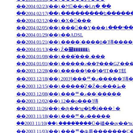
��2004 02/23(��) �Ϻ��γ�Ƚդ�ˬ��
��2004 02/17(��) ���������ե���
��2004 02/12(��) �Х�󥿥���
��2004 02/05(��) ���󥳥��Υ֥���١���³�
��2004 01/29(��) ̴��ADSL
��2004 01/13(��) Ź�⹩��̵����λ
��2004 01/08(��) ���ͤ���˴���
��2003 12/28(��) �����ǯ��ǯ�ϤΤ��Τ餻
��2003 12/18(��) 2003ǯ���ꥹ�ޥ�
��2003 12/15(��) �����ͤȤ�Ź�ο���ط�
��2003 12/08(��) ���ꥹ�ޥ��˸�����
��2003 12/02(��) 12��ο���˥塼
��2003 11/26(��) �ʤ��ߤǥ�ե�å���ٲ�
��2003 11/18(��) ���ꥹ�ޥ�����
��200
��2003 11/03(��) ���ꥸ�ʥ롦�������С