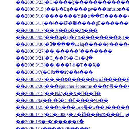
��2006 5/15 (��˥ݥ�󡦥ɥ����ǥѡ��
��2006 5/1 (��ˤ��褤�襴����ǥ󥦥����
��2006 4/17(��˻Ҷ��κ��λפ���
��2006 4/05(���ƣ�Ļ̼�Ÿ&��������ʤΤ
��2006 3/30(
��2006 3/27(��˰�­����˺�������
��2006 3/21(�С˽��Ƥΰ�ͱǲ�վ�
��2006 3/13(��˿���˥塼�Τ��Ҳ�
��2006 3/7(�С˥ե��殺��ι���
��2006 2/27(��˿��פ������äȥӥå����
��2006 2/20(���ép
��2006 2/15(��˥ϥåԡ��Х�󥿥��󡦣�
��2006 2/6(��˺�ǯ�⥢�󥳥����Ϥޤ��
��2006 1/25(���ϻ���ڥҥ륺�ѡ��ȣ
��2
��2006 1/9�ʷ�ˤ�����٤�
��2006 1/1(����2006����ǯ