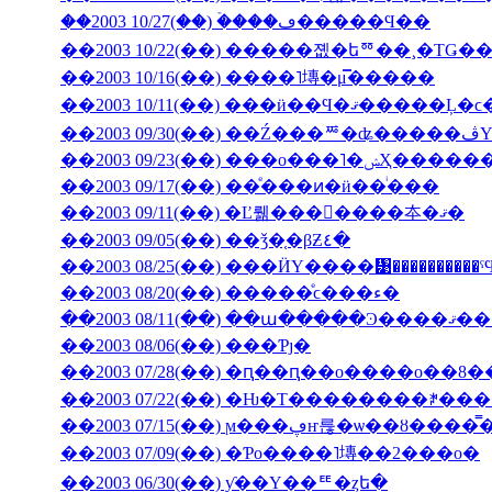
��2003 10/27(��) �ۡ���ڡ�����Ϥ��
��2003 10/22(��) �����졦�եꥼ��¸�ΤǤ
��2003 10/16(��) ����˥塼�μ̿�����
��2003 09/23(��) �
��2003 09/17(��) ��ͤ���ͷ�ӥ��ͥ���
��2003 09/11(��) �Ľ뤪���񤤿����夲�ޤ�
��2003 09/05(��) ��ǯ�֤�βƵ٤�
��2003 08/25(��) ���ӤΥ����᥹����������
��2003 08/20(��) �����ͤϲ���ء�
��2003 08/11(��) ��ա���
��2003 08/06(��) ���Ƥȷ�
��2003 07/28(��) �ԥ��ԥ��ο����о��8
��2003 07/22(��) �Ƕ�Τ��������ꎥ�
��2003 07/15(��) ϻ���ڥҥ륺�ѡ
��2003 07/09(��) �Ƥο����˥塼��2���о�
��2003 06/30(��) ƴ��Υ��ꥹ�ȥե�