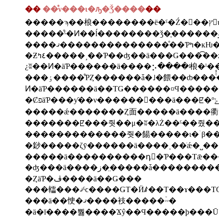
��
��ͤν���ι�ԡ�Ǯ����
��
��
����ޤ�
���ٶ����ͤƤȤ������ǡ�˩�餵��ȸ���
�����ǽ�������Ȥ⾯�����ä����衢��
�䤬�����ζȳ������ä����˰��ֺǽ�˽�
�ȤäƤ�ڤ����ä��Ǥ���
���䡼���ޤˤϲ����ǤΤ�Ӥꤹ��Τ��ɤ�
���ä��㤤�ޤ����衼�����ۥۥۡ�
�ä�ī����뿷����Ϫŷ��Ϥ�����ϸ���Ū