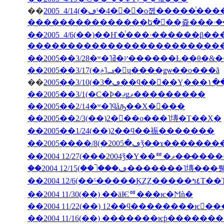
��
�������������������������
��2005��3/28�ʷ�˥ץ�ߥ�����
��2005��3/17(�ڡ˥ݥ�󡦥ɥ����ǥѡ��ο���ã
��
2005�
��2005��3/1(�С�Ϸ�ޤǥޥ���������
��2005��2/14�ʷ�˥ϥåԡ��Х�󥿥���
��2005��2/3(��)2���ο���˥塼�Τ��Ҳ�
��2005��1/24(��)2��ϥ��祳�������
��2004 12/27(���2004ǯ�Υ��ꥹ�ޥ��
��2004 12/6(��ˤ��
��2004 11/30(��) ��äѤꥷ���ѥ�Ϻǹ�
��2004 11/22(��) 12��ϥ��������ѥ󤬤�
��2004 11/16(��) �������ѥƥ�����