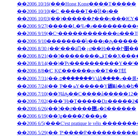
��2006 10/16(���Hong Kong����Τ�����
��2006 10/10(�С˿�����Τ��ͤӤ�ȿ��
��2006 9/27(�����Ļ
��2006 9/19(�Сˣ������������ο���
��2006 9/10��������ͤν���ι�ԡ����
��2006 8/30 (��ˤ���äԤ
��2006 8/21(��˥��
��2006 8/14(��)�Ƥν����������Υ��ˤ
��2006 8/8�ʲС˱ĶȻ��ְ����ѹ��Τ��Τ餻
��2006 7/3
��2006 7/10(��˥ϥåԡ��С����ǡ�����12�
��2006 6/26(��˥��ơ����ޥ޵�ʬ������
��2006 6/19(��˥ǥ����Ȥ���ؤ�
��2006 6/5(���C'est pratique le vélo ������
��2006 5/29(��˲Ƥˤ����ᡦ����������ӥ��塦