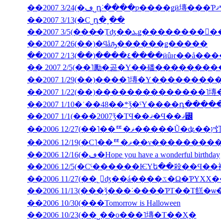
��2007 3/13(�С˽դ�ˬ��
��2007 2/26(��)�ϥåԡ������ǥ�����
��2007 2/13(��)����٤����ӥ
�� 2007 2/5(��˥勵�곪�Υ��磻�������
��2007 1/22(��)��̣������������˥
��2007 1/10�ʿ��48��*ǯ�ˤΥ����դ���
��2007 1/1(���2007ǯ�ΤϤ��ޤ�Ϥ��ޤ꡼
��2006 12
��2006 12/19(�С˥��ꥹ�ޥ�
��2006 12/16(�ڡ�Hope you have a wonderful birthday
��2006 11/27(��˾𤱤ʤ��á
��2006 11/13(���ǯ���˸����ƤΤ��Τ餻�ѡ
��2006 10/30(���Tomorrow is Halloween
��2006 10/23(��˽��ο���˥塼�Τ��Ҳ�