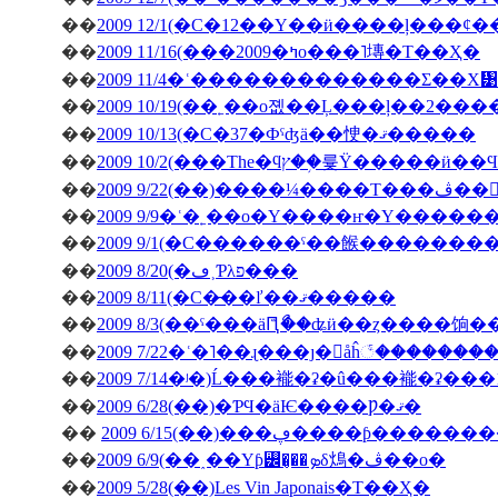
��
��
2009 11/16(���2009�ߤο���˥塼�Τ��Ҳ�
��
2009 11/4�ʿ�������������Σ��Х᥹
��
2009 10/19(��˿��о졦��Ļ���ļ��2���
��
2009 10/13(�С�37�Фˤʤä��㤤�ޤ�����
��
��
�ڤ��󤬽�����
��
2009 9/9�ʿ�˿��о�Υ����ҥ�Υ������
��
2009 9/1(�С������ˤ��餱�������
��
2009 8/20(�ڡ˲Ƥλפ���
��
2009 8/11(�С�̵��ľ��ޤ�����
��
2009 8/3(��ˤ���äԤꤪޯ��ʥӥ��ȥ����饷
��
2009 7/22�ʿ�˥��ɻ���ȷ�򥬥åĥ꣱������
��
2009 7/14�ʲ�)Ĺ���褦�ʡ�û���褦�ʡ���
��
2009 6/28(��)�ƤϤ�äѤ����Ƿ�ޤ�
��
2009 6/15(��)���ڥ����ƥ
��
2009 6/9(��˰��Υƥ꡼�̡��ܤδ䲴�ڤ��о�
��
2009 5/28(��)Les Vin Japonais�Τ��Ҳ�