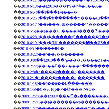
��
��
2010 6/13(��)2010���ƤΥ�˥塼�Τ��Ҳ�
��
2010 6/5 (��)���٤ˤϤ��ѿ�
��
2010 5/25 (��)�ե������Υ����ա�
��
2010 5/17 (��)���о졦�����ꥢ����
��
2010 5/5(��)���ƤΣ����θ����ꥹ
��
��
2010 4/19 (��)�ϥ󥬥
��
2010 4/5 (��)�֤���Ļ�
��
2010 3/22(��˺��ε�������
��
2010 3/8(��)2010���ղƿ���ǥ����ȤΤ
��
2010 2/22(��˥��󥳥��Υ
��
2010 2/8�ʷ����ͤν���ι�ԡ�������
��
2010 2/1�ʷ����ͤν���ι�ԡ�������
��
2010 1/18(��˥��ӥ��ե���γ��ͤ�
��
2010 1/5(�С�2010ǯ�⤤�褤���ư�Ǥ�
��
2009 12/28(��)2009ǯ
��
��
2009 12/7(��ˣ�