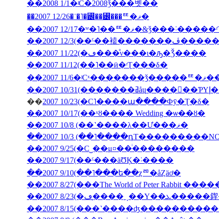
��2008 1/1�ʲС�2008ǯ���볫��
��2007 12/26�ʿ�˥�꡼��꡼���ꥹ�ޥ�
��2007 12/17�ʷ�˥��ꥹ�ޥ�&ǯ���˸
��2007 12/3(�
��2007 11/22(�ڡ���ͤν���ι�ԡ�Ǯ����
��2007 11/12(��˥��ӥ�ʳƮ���δ�
��2007
��200
��
2007 10/23(�С˥����ա����Фȳ�Ʈ�δ�
��2007 10/17(��ˣȣ���� Wedding �ѡ��ȣ�
��2007 10/8 (��˺����λ��Ư���ޥ�
��2007 10/3 (��˥����դΤ���������NON J
��2007 9/25(�С˽��μ¤��ͥ��������
��2007 9/17(��ˤ���äƱĶ�˸����
��2007 9/10(��˥���ե��ȥꥨ�åȤäơ�
��2007 8/27(���The World of Peter Rabbit �
��2007 8/23(�ڡ�̩
��2007 8/15(���˺����ʤ��������