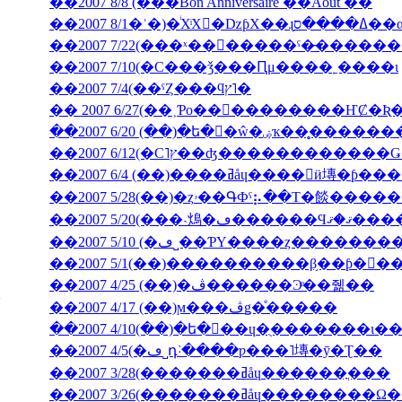
��2007 8/8 (���Bon Anniversaire ��Août ��
��2007 7/10(�С���ǯ���Ԥμ����˿����ι
��2007 7/4(��ˤȤ���ϥץ˥�
��2007 6/20 (��)�ե�󥹸�ŵ�
��2007 6/4 (��)����ߥåɥ����󎥥
��2007 5/28(��)�ȥۥ��ԳФˤ⡦��Τ�餤�
��2007 5/20(���˴䲴�ڡ�
��2007 5/10 (�ڡ˽��ƤΥ����ȥ����
��2007 5/1(��)����������β֥��ƥ�󥯡
��2007 4/25 (��)�ڤ������Ͽͤ��줾��
��2007 4/17 (��)ϻ���ڤǥ�ͤ�����
��2007 4/5(�ڡ˽դ˸����ƿ���˥塼�ȳ�Ʈ��
��2007 3/28(�������ߥåɥ������ֳ���
��2007 3/26(�������ߥåɥ