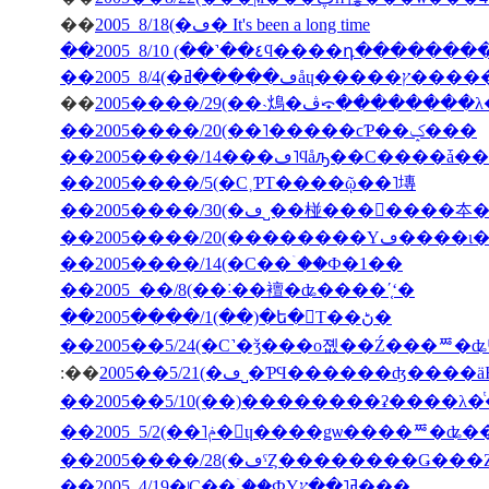
��
2005 8/18(�ڡ� It's been a long time
��2005 8/10 (��˺��٤ϥ����դ�­��
��
2005����/29(��˴䲴�ڤ⤽�����
��2005����/20(��˥�����ϲƤ��ݤ���
��2005����/5(�С˲ƤΤ����ῷ��˥塼
��2005����/20(��
��2005����/14(�С��ۤ��Ф�1��
��2005 ��/8(��˸��襢�ʥ����ʹ֤ʻ�
��2005����/1(��)�ե�󥹤Τ��ڻ�
��2005��5/24(�С˺�ǯ���о졦��Ź���ꥸ�ʥ
:��
2005��5/21(�ڡ˽�ƤϤ������ʤ
��2005����/28(�ڡˤȤ��������Ǥ�
��2005 4/19�ʲС��ۤ��ФΥߥ˥��ץ���