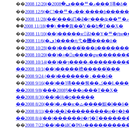
��
2008 12/20(�ڡ�2008���ꥹ�ޥ���˥塼�δ�
��
2008 12/9(�С˥��ꥹ�ޥ��
��
��
2008 11/18(��)�ۤ��줤��ͤΥ��ե�Τ��Ҳ�
��
2008 11/10(��)�����ѥ󥻥ߥʡ��Υ�
��
2008 11/6(�ڡ˥����դ⼷�޻����δ�
��
2008 10/28(��)�����ͤ���ä�����
��
2008 10/20(��)�ݥ�󎥥ɥ����ǥѡ
��
2008 10/14(��)��ӡ����˵��������
��2008 10/1(��)�����褿�����ͤ���
��
2008 9/24 (��)�������ٶ���δ�
��
2008 9/16(��)��˥塼
��2008 9/8(���2008ǯ���ο���Τ��Ҳ�
��2008 8/30(��)�Ƕ�פ�����
��2008 8/20(��)�ޥ��ѥ�ٹ����鯤�ĩ��δ�
��
��2008 8/4(��)���
��
2008 7/22(��)��äѤ�Ƥϴ