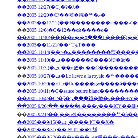
��2005 12/27(�С˻�ʡ�λ�
��2005 12/20�ʲСˤ��褤�襯�ꥹ�ޥ�
��200
��
2005 12/6(�С�12��ϲܰм����о�
��2005 11/3
��2005��11/21(��ˤۤΤܤΤ���̣
��2005 11/10(�ڡ������Ȼ���ΰ㤤�äơ�
��
��
2005 10/27(�ڡ�Le lievre a la 
��2005 10/20(�ڡ˥ݥ�󡦥ɥ����ǥѡ��
��2005 10/11(�С�sauce beurre blanc������
��2005 10/4(�С˺�ǯ�⡢���褤�跪�ν���Ѥ
��2005 9/26(��˴��ָ��ꡦ���ν���ѤΥ�
��
��2005��9/15(�ڡ˽���̣�ФΤ��Ҳ�
��2005��8/31(��˲Ƶ٤ߤΤ��Τ餻
��