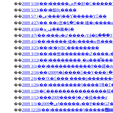
��
2009 5/18(��)�����ڥ른�好�
��
2009 5/13(��)�鯤β֤ε����
��
2009 5/7 (�ڡˣ���ǯ�֤�Υ֡�����Υ��
��
2009 4/27(�
��
2009 4/16(�ڡ˽ܤ�̣�臘�δ�
��
2009 4/7(��)���о�ιȤ��
��
��
2009 3/25(��)�ˡ�WBC��������
��
200
��
��
2009 3/1(��)�����������Ƥ��礭
��
��
2009 2/6(��˥Х�󥿥���˸����ƥ����
��
2009 1/26(��)��������ǯ����˥塼�
��
2009 1/20(�С���������������
��
2009 1/12(���2009����ǯ�⤤�褤���ư
��
��
2008 12/28(��)��������ǯ�����