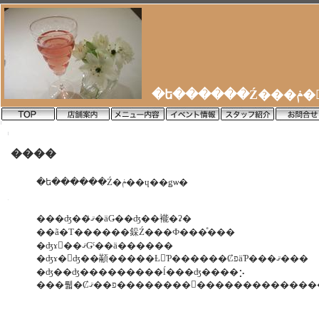
�ե�
����
�ե������Ź�ݥ��ɥ��ǥѡ�
���ʤ��ޤꤪ�äǤ��ʤ��褦�ʡ�
��ã�Τ������䤪Ź���Ф���ͤ���
�ʤɤ򡢺��ޤǤˤ��ä������
�ʤɤ�򤨤ʤ��顢�����Ƚ񤤤Ƥ������ȻפäƤ���ޤ���
�ʤ��ʤ���������ĺ���ʤ����⡢
���뤫�Ȼפ��ޤ��������򤪤��������