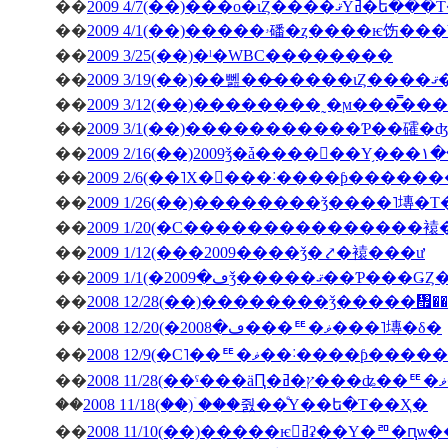
��
2009 4/7(��)���о�ιȤ��
��
��
2009 3/25(��)�ˡ�WBC��������
��
200
��
��
2009 3/1(��)�����������Ƥ��礭
��
��
2009 2/6(��˥Х�󥿥���˸����ƥ����
��
2009 1/26(��)��������ǯ����˥塼�
��
2009 1/20(�С���������������
��
2009 1/12(���2009����ǯ�⤤�褤���ư
��
��
2008 12/28(��)��������ǯ�����
��
2008 12/20(�ڡ�2008���ꥹ�ޥ���˥塼�δ�
��
2008 12/9(�С˥��ꥹ�ޥ��
��
��
2008 11/18(��)�ۤ��줤��ͤΥ��ե�Τ��Ҳ�
��
2008 11/10(��)�����ѥ󥻥ߥʡ��Υ�