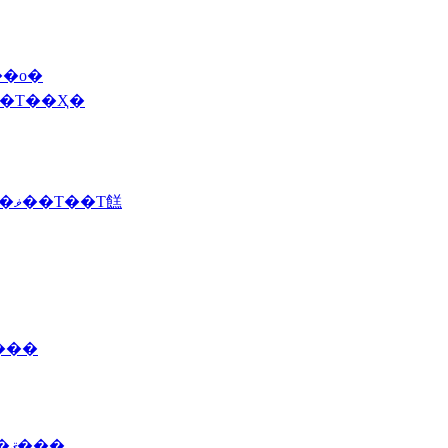
��о�
˥塼�Τ��Ҳ�
2012 10/29 (��)�ֱ��ˤơ��ܥ���졼�ȥ��ꥹ�ޥ��Τ��Τ餻
����
2011 2/1(�С�����������Ǥ������ޤ���