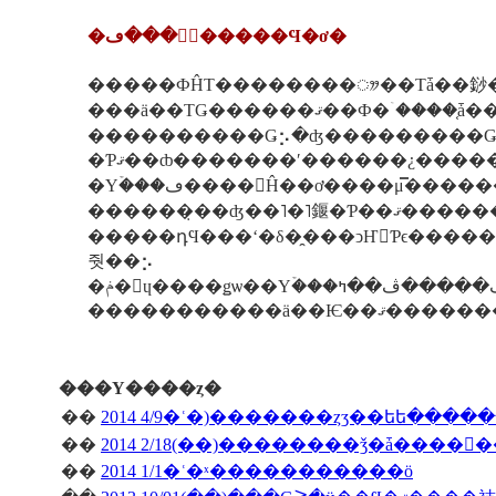
�إۡ���ڡ�����Ϥ�ơ�
�����ФĤΤ��������ᤤ��Τǡ��䤬���Υۡ���ڡ�������Ϥ�ơ��⤦������ǯ���Ф��ޤ����������̤Ϥ
����������Ǥ⡢�ʤ���������Ǥϰ�ä���̣���
�Ƥޤ��ȸ�������ʹ������¿������������Ź�����餷�Ƥơ��Ƕ����餷�Ƥʤ��ʡ��Ȥ��������ͤޤǡ����ޤ��޸������Ƥ����餳
�Υۡ���ڡ����򸫤Ĥ��ơ����μ̿��������򿩤٤����ä������͡��ʤɤȤ��ä���Ʋ����ä���ȡ��㤨�����ˤ��礭�����̤ˤϤʤ�ʤ��Ƥ⡢��ĿͤȤ��Ƥϡ�����ʤ�����ã�򸫤ʤ��鲿
������̣�
�����դϤ���ʻ�δ�̯���ͻҤ򸫤Ƥϵ����������ȸ��äƤ���ޤ���������ʥ����դ�Ƕ�ǤϾ����Ťġ����Υۡ���ڡ����Τ�
줫��⡢
���Υ����ȥ�
��
2014 4/9�ʿ�)�������ȥӡ��եե����
��
��
2014 1/1�ʿ�ˣ�����������ö