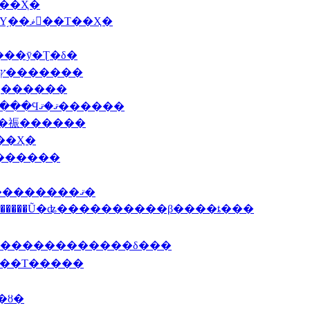
��ޤΥߥ�ե���Τ��Ҳ�
2009 4/1(��)�����ۥ磻�ȥ����ѥ饬���Υ֥��ޥ󥸥��Τ��Ҳ�
9 3/19(��)��뻺��̵�����ιȤ����ޤ���ȳ�Ʈ�δ�
2009 3/12(��)��������˷�ϻ���̿���ץ�������
�ʤ������
2009 2/16(��)2009ǯ�ǡ����󥳥��Υ֥���١����Ϥޤ�ޤ������
���祳������
Τ��Ҳ�
褤������
2009 1/1(�ڡ�2009ǯ�����ޤ��Ƥ���ǤȤ��������ޤ�
᤯�������Ũ�ʥ����������β����ȶ���
˸����ƥ�����������������δ���
2008 11/28(��ˤ���äԤ�ץ�ߥ���ʥ��ꥹ�ޥ��Τ�����
ꥨ�ԥѡ��ȣ�