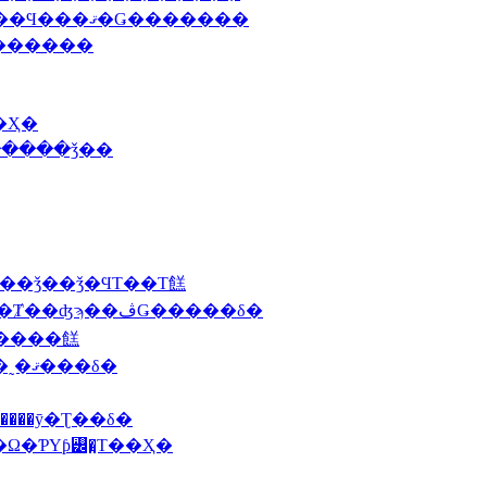
2010 4/28 (��)������ǥ󥦥������Τ�ͽ��Ϥ���ޤ�Ǥ�������
꡼�������߻��ӤΣ�������
��Ҳ�
֥���١�����������ǯ��
���ꥹ�ޥ���̵����λ��ǯ��ǯ�ϤΤ��Τ餻
2009 12/21(��)�������ѥƥ��������Ⱦ��ʤϡ��ڤǤ�����δ�
������ǯ���ꥹ�ޥ��Τ����餻
2009 12/1(�С�12��Υ��ӥ����ļ���ȼ��˷�ޤ���δ�
����ȳ�Ʈ��δ�
�Ω�ƤΥƥ꡼�̤Τ��Ҳ�