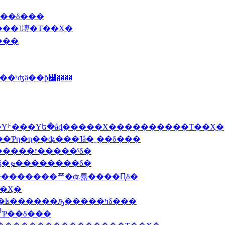
����δ���
���������˥塼�Τ��Ҳ�
���̩
���뤵��ݤ��Ƚ�����ˤʤä��ƥ꡼�̤���
2008 8/11(��)�̳�ƻ���������ҥ�ȳ�Ϸ�Υࡼ���Υե�åȡ�����Х����������Τ��Ҳ�
���ë�إץ�Τ��������Ƥη�ɳ��ʥ���˥å�ˬ��δ���
ݥ��������������ʸ�����ˤδ�
2008 7/14(��˽ˡ���14��ǯ�����褤��15ǯ�ܤ��������δ�
)���Υѥե����ڥå�������������ꥸ�ʥ륢����Ԥδ�
��ѥ���߾Ƥ��Τ��Ҳ�
��2008 6/17(�С˥ӥ�르���Ȥγ��Υ��奤���εͤ�ʪ������ԡ�����ߤδ���
��2008 6/9(��)��Ź��������Ӥδ����߾Ƥ��δ���