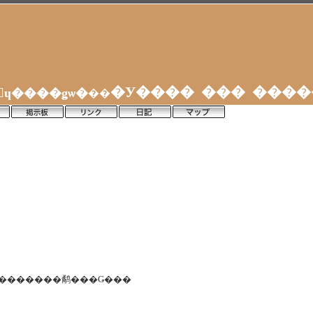
�У���� ��� ���
�����Ź���ݥ�󎥥ɥ����ǥѡ�
��
������������鹬���Ǥ���