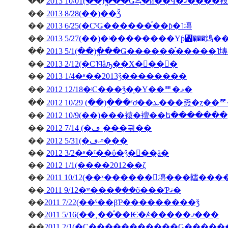
��
2013 10/01(��)�ֱ��Ǥ⥸�ӥ��Ϥ�ޤ����衼
��
2013 8/28(��)��Ǯ
��
2013 6/25(�СˤǤ������֡��ƥ�˥塼
��
2013 5/27(��)�ʲ��������Υƥ꡼�̡��䲴�
��
2013 5/1(��)�ֱ��Ǥ������֡�����
��
2013 2/12(�С˥ϥåԡ��Х�󥿥��󡦣�
��
2013 1/4�ʶ��2013ǯ��������
��
2012 12/18�ʲС���ǯ�֤�Υ��ꥹ�ޥ�
��
��
2012 10/9(��)���褤�襢��ե�������
��
2012 7/14 (�ڡ˿���괶��
��
2012 5/31(�ڡ˶ᶷ���
��
2012 3/2�ʶ�ˤ��ΰ�ǯ�򿶤��֤ä�
��
2012 1/1(����2012��ζ
��
2011 10/12(��ˣ������󥭥塼���䡼��
��
2011 9/12�ʷ���ܵ���õ���Ƥޤ�
��
2011 7/22(��ˤ��βƤ���������ǯ
��
2011 5/16(��˳��ͤ��Ѥ�ꤴ�����ޤ���
��