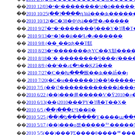
��
��
2010 10/25(��˥����դ˥ӥå���ʥ����
��
2010 10/12(�С�38�Фˤʤä��㤤�ޤ�����
��
2010 9/27�ʷ�ˣ�������ǯ���Υ�˥塼�
��
2010 9/13�ʷ�˥��ӥ��Ϥޤ�ޤ������
��
2010 9/8 (��˽��פʤ��Τ餻
��
2010 8/23�ʷ�������ʤΥС��Х顦�
��
2010 8/18�ʿ�˲��������Ϥ���ƴ�
��
2010 8/9 (��ˤ��ߤ�٤ޤ��ĶȤǡ���
��
2010 7/27�ʲС��Խ���餱��ʥ��åĥ��ȷ
��
2010 7/20(�С�ϻ������10��ǯ����
��
2010 7/5 (��)7������������å��
��
��
2010 6/13(��)2010���ƤΥ�˥塼�Τ��Ҳ�
��
2010 6/5 (��)���٤ˤϤ��ѿ�
��
2010 5/25 (��)�ե������Υ����ա�
��
2010 5/17 (��)���о졦�����ꥢ����
��
2010 5/5(��)���ƤΣ����θ����ꥹ