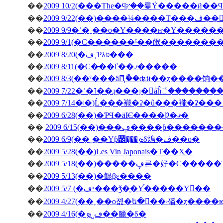
��
��
�ڤ��󤬽�����
��
2009 9/9�ʿ�˿��о�Υ����ҥ�Υ������
��
2009 9/1(�С������ˤ��餱�������
��
2009 8/20(�ڡ˲Ƥλפ���
��
2009 8/11(�С�̵��ľ��ޤ�����
��
2009 8/3(��ˤ���äԤꤪޯ��ʥӥ��ȥ����饷
��
2009 7/22�ʿ�˥��ɻ���ȷ�򥬥åĥ꣱������
��
2009 7/14�ʲ�)Ĺ���褦�ʡ�û���褦�ʡ���
��
2009 6/28(��)�ƤϤ�äѤ����Ƿ�ޤ�
��
2009 6/15(��)���ڥ����ƥ
��
2009 6/9(��˰��Υƥ꡼�̡��ܤδ䲴�ڤ��о�
��
2009 5/28(��)Les Vin Japonais�Τ��Ҳ�
��
2009 5/18(��)�����ڥ른�好�
��
2009 5/13(��)�鯤β֤ε����
��
2009 5/7 (�ڡˣ���ǯ�֤�Υ֡�����Υ��
��
2009 4/27(�
��
2009 4/16(�ڡ˽ܤ�̣�臘�δ�