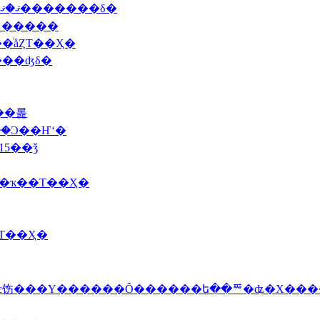
2009 10/2(���The�ϥץ��֥륯Ÿ�����ӥ��Ϥޤ�ޤ�������δ�
2009 9/22(��)����¼����Τ��
�ͥåȤΤ��Ҳ�
���ʤδ�
���롩
���Ͻ��Ҥʻ�
15��ǯ
��������ҡ��Τ��Ҳ�
С�����Τ��Ҳ�
�˿��о졦�ե�󥹻��ۥ磻�ȥ����ѥ饬���Υ������Ȏ������ե��ꥸ�ʥ�