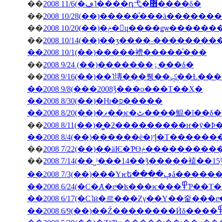
��
2008 11/6(�ڡ˥����դ⼷�޻����δ�
��
2008 10/28(��)�����ͤ���ä�����
��
2008 10/20(��)�ݥ�󎥥ɥ����ǥѡ
��
2008 10/14(��)��ӡ����˵��������
��2008 10/1(��)�����褿�����ͤ���
��
2008 9/24 (��)�������ٶ���δ�
��
2008 9/16(��)��˥塼
��2008 9/8(���2008ǯ���ο���Τ��Ҳ�
��2008 8/30(��)�Ƕ�פ�����
��2008 8/20(��)�ޥ��ѥ�ٹ����鯤�ĩ��δ�
��
��2008 8/4(��)���
��
2008 7/22(��)��äѤ�Ƥϴ
��
��2008 7/3(��
��2008 6/24(�С�Ⱥ�εͤ�ʪ�