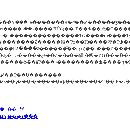
ȸ��������ٺ�����Ź�Ϸ軻
�­��������ΤǤ����ȸ����Τ�Ƕᤳ�Υۡ���ڡ����򸫤ޤ��
�ʤ��˥�˥䤷�Ƥ��ޤ������ʤ�ΤǤ�����¿ʬ��Ȥ��ä��顢¨�說�ӤǤ�
�����μ̿���ޤ�˹���������Ͷ��Ϥ��Ƥ���Ƥ���Τǡ����ͤ��
�ݥ�󡦥ɥ����ǥѡ��Υۡ���ڡ�����ڤ��ߤˤ��Ƥ��Ʋ������͡�
��Τ��Τ餻
2014 2/18(��)��������ǯ�ǡ����󥳥��Υ֥���١���