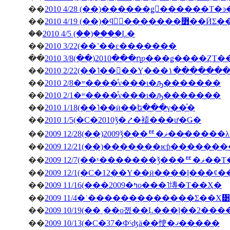
��
��
2010 4/19 (��)�ϥ󥬥
��
2010 4/5 (��)�֤���Ļ�
��
2010 3/22(��˺��ε�������
��
2010 3/8(��)2010���ղƿ���ǥ����ȤΤ
��
2010 2/22(��˥��󥳥��Υ
��
2010 2/8�ʷ����ͤν���ι�ԡ�������
��
2010 2/1�ʷ����ͤν���ι�ԡ�������
��
2010 1/18(��˥��ӥ��ե���γ��ͤ�
��
2010 1/5(�С�2010ǯ�⤤�褤���ư�Ǥ�
��
2009 12/28(��)2009ǯ
��
��
2009 12/7(��ˣ�
��
��
2009 11/16(���2009�ߤο���˥塼�Τ��Ҳ�
��
2009 11/4�ʿ�������������Σ��Х᥹
��
2009 10/19(��˿��о졦��Ļ���ļ��2���
��
2009 10/13(�С�37�Фˤʤä��㤤�ޤ�����