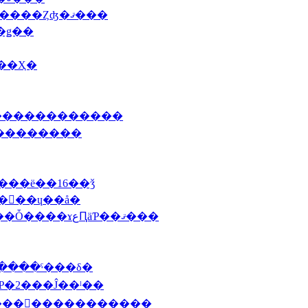
2010 12/03�ʶ�ˣ��������ˤư�ö���������Ȥʤ�ޤ���
��ǥ��
Τ��Ҳ�
��������������
����������
����ë��16��ǯ
����ɥ��å�
2010 6/22 (��)���륻�����Ѵ�Ÿ2010�ݥ��Ȱ����ɤعԤäƤ��ޤ���
�����ˤ���δ�
�Ƥ�2���Ĵ��ˡ��
�����󡦥�����������