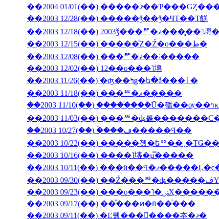
��2003 12/28(��) �����ǯ��ǯ�ϤΤ��Τ餻
��2003 12/18(��) 2003ǯ���ꥹ�ޥ�
��2003 12/15(��) �����ͤȤ�Ź�ο���ط�
��2003 12/08(��) ���ꥹ�ޥ��˸�����
��2003 12/02(��) 12��ο���˥塼
��2003 11/26(��) �ʤ��ߤǥ�ե�å���ٲ�
��2003 11/18(��) ���ꥹ�ޥ�����
��200
��2003 11/03(��) ���ꥸ�ʥ롦�������С
��2003 10/27(��) �ۡ���ڡ�����Ϥ��
��2003 10/22(��) �����졦�եꥼ��¸�ΤǤ
��2003 10/16(��) ����˥塼�μ̿�����
��2003 09/23(��) �
��2003 09/17(��) ��ͤ���ͷ�ӥ��ͥ���
��2003 09/11(��) �Ľ뤪���񤤿����夲�ޤ�