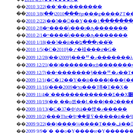
��
2010 3/22(��˺��ε�������
��
2010 3/8(��)2010���ղƿ���ǥ����ȤΤ
��
2010 2/22(��˥��󥳥��Υ
��
2010 2/8�ʷ����ͤν���ι�ԡ�������
��
2010 2/1�ʷ����ͤν���ι�ԡ�������
��
2010 1/18(��˥��ӥ��ե���γ��ͤ�
��
2010 1/5(�С�2010ǯ�⤤�褤���ư�Ǥ�
��
2009 12/28(��)2009ǯ
��
��
2009 12/7(��ˣ�
��
��
2009 11/16(���2009�ߤο���˥塼�Τ��Ҳ�
��
2009 11/4�ʿ�������������Σ��Х᥹
��
2009 10/19(��˿��о졦��Ļ���ļ��2���
��
2009 10/13(�С�37�Фˤʤä��㤤�ޤ�����
��
��
�ڤ��󤬽�����
��
2009 9/9�ʿ�˿��о�Υ����ҥ�Υ������