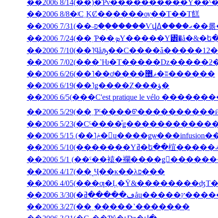
��2006 8/14(��)�Ƥν����������Υ��ˤ
��2006 8/8�ʲС˱ĶȻ��ְ����ѹ��Τ��Τ餻
��2006 7/3
��2006 7/10(��˥ϥåԡ��С����ǡ�����12�
��2006 6/26(��˥��ơ����ޥ޵�ʬ������
��2006 6/19(��˥ǥ����Ȥ���ؤ�
��2006 6/5(���C'est pratique le vélo ������
��2006 5/29(��˲Ƥˤ����ᡦ����������ӥ��塦
��2006 5/15 (��˥ݥ�󡦥ɥ����ǥѡ��
��2006 5/1 (��ˤ��褤�襴����ǥ󥦥����
��2006 4/17(��˻Ҷ��κ��λפ���
��2006 4/05(���ƣ�Ļ̼�Ÿ&��������ʤΤ
��2006 3/30(
��2006 3/27(��˰�­����˺�������