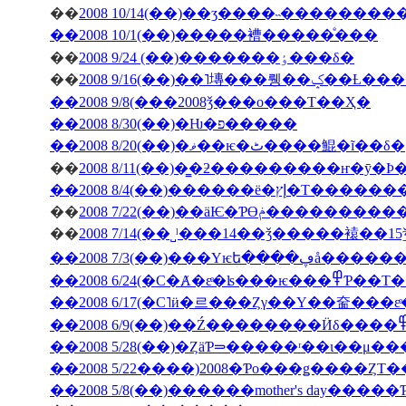
��
2008 10/14(��)��ӡ����˵��������
��2008 10/1(��)�����褿�����ͤ���
��
2008 9/24 (��)�������ٶ���δ�
��
2008 9/16(��)��˥塼
��2008 9/8(���2008ǯ���ο���Τ��Ҳ�
��2008 8/30(��)�Ƕ�פ�����
��2008 8/20(��)�ޥ��ѥ�ٹ����鯤�ĩ��δ�
��
��2008 8/4(��)���
��
2008 7/22(��)��äѤ�Ƥϴ
��
��2008 7/3(��
��2008 6/24(�С�Ⱥ�εͤ�ʪ�
��2008 5/28(��)�ȤäƤ⥰�����ʳ��ι�
��2008 5/22����)2008�Ƥο���ǥ����ȤΤ
��2008 5/8(��)������mother's day���