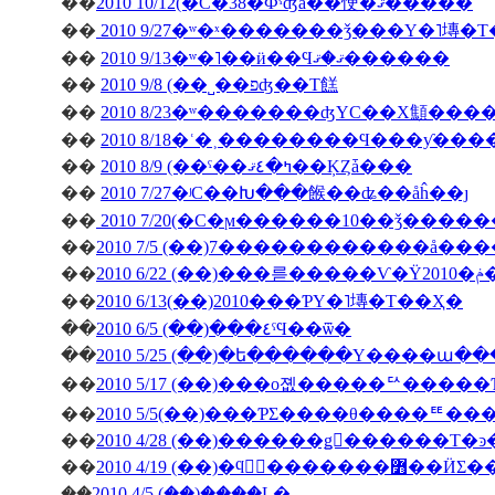
��
2010 10/12(�С�38�Фˤʤä��㤤�ޤ�����
��
2010 9/27�ʷ�ˣ�������ǯ���Υ�˥塼�
��
2010 9/13�ʷ�˥��ӥ��Ϥޤ�ޤ������
��
2010 9/8 (��˽��פʤ��Τ餻
��
2010 8/23�ʷ�������ʤΥС��Х顦�
��
2010 8/18�ʿ�˲��������Ϥ���ƴ�
��
2010 8/9 (��ˤ��ߤ�٤ޤ��ĶȤǡ���
��
2010 7/27�ʲС��Խ���餱��ʥ��åĥ��ȷ
��
2010 7/20(�С�ϻ������10��ǯ����
��
2010 7/5 (��)7������������å��
��
��
2010 6/13(��)2010���ƤΥ�˥塼�Τ��Ҳ�
��
2010 6/5 (��)���٤ˤϤ��ѿ�
��
2010 5/25 (��)�ե������Υ����ա�
��
2010 5/17 (��)���о졦�����ꥢ����
��
2010 5/5(��)���ƤΣ����θ����ꥹ
��
��
2010 4/19 (��)�ϥ󥬥
��
2010 4/5 (��)�֤���Ļ�