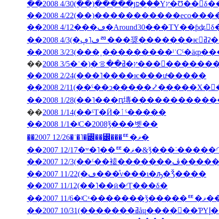
��2008 4/30(��)�����յפ��֤�Υץ�Ʊ
��2008 4/12���ڡ�Around30���ΤΥ��ƥʥ󥹤
��2008
��
2008 3/5�ʿ�)�ץ�ߥ��ࡦ���
��2008 2/24(���˥����ѥ���ư̵�����
��2008 2/11(��ˤ��ͻ�����⤦�����Х�
��
2008 1/14(��ˤΤ�Ӥ�ٲˤ�����
��2008 1/1�ʲС�2008ǯ���볫��
��2007 12/26�ʿ�˥�꡼��꡼���ꥹ�ޥ�
��2007 12/17�ʷ�˥��ꥹ�ޥ�&ǯ���˸
��2007 12/3(�
��2007 11/22(�ڡ���ͤν���ι�ԡ�Ǯ����
��2007 11/12(��˥��ӥ�ʳƮ���δ�
��2007
��200