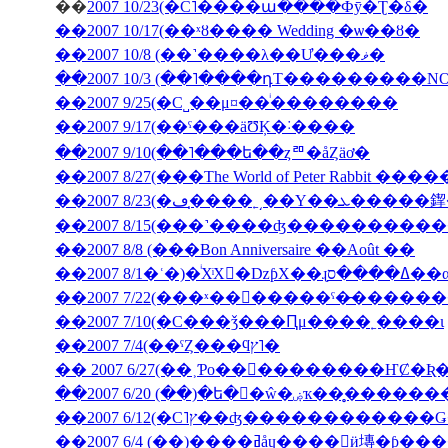
��
2007 10/23(�С˥����ա����Фȳ�Ʈ�δ�
��2007 10/17(��ˣȣ���� Wedding �ѡ��ȣ�
��2007 10/8 (��˺����λ��Ư���ޥ�
��2007 10/3 (��˥����դΤ���������NON J
��2007 9/25(�С˽��μ¤��ͥ��������
��2007 9/17(��ˤ���äƱĶ�˸����
��2007 9/10(��˥���ե��ȥꥨ�åȤäơ�
��2007 8/27(���The World of Peter Rabbit �
��2007 8/23(�ڡ�̩
��2007 8/15(���˺����ʤ��������
��2007 8/8 (���Bon Anniversaire ��Août ��
��2007 7/10(�С���ǯ���Ԥμ����˿����ι
��2007 7/4(��ˤȤ���ϥץ˥�
��2007 6/20 (��)�ե�󥹸�ŵ�
��2007 6/4 (��)����ߥåɥ����󎥥