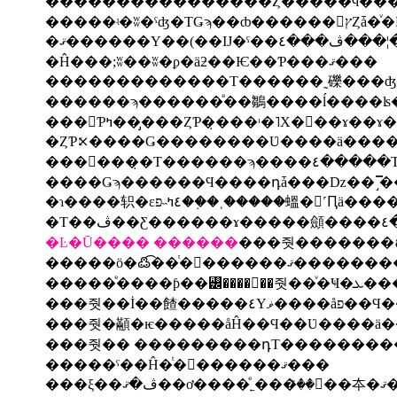
�ޤ����
�Ĥ���;ʬ��ʬ�ϼ�äƻ��Ѥ��Ƥ���ޤ���
������ϡ������ͤ��鶵����ĺ����ʪ�ʤ�
���󤻤Ƥߤ���̡��ȤƤ�̣���ᶦ�˥Х�󥹤��ɤ
�ɿ����轵�ε٤ߤ˵פ��֤�˲�����蝹�򤷤˹
�Ŀ�Ū����
������
�����ͤ
���줫��İ��
���줫�顢�ѥ�����åĤ��Ϥ��Ʋ����ä
���줫�� ���������դΤ��������
�����ˤ��Ĥ�ͭ�񤦤������ޤ���
��夲�ޤ���