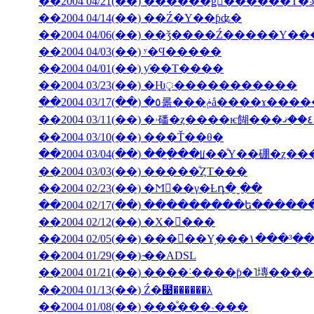
��2004 04/14(��) ��Ź�Υ��ƥʥ�
��2004 04/06(��) ��ǯ����Ź�����
��2004 04/03(��) ʸ�Ϥ�����
��2004 04/01(��) ƴ��Τ����
��2004 03/23(��) �Ƕᤪ�����������
��2004 03/17(��) �٥롦���ݥå����ɤ
��2004 03/10(��) ���Ť��θ�
��2004 03/04(��) ���ָ��ꡦ��ͤΥ��硼�ȥ�
��2004 03/03(��) �����ͤȤΤ���
��2004 02/23(��) �Ϻ��γ�Ƚդ�ˬ��
��2004 02/17(��) ���������ե���
��2004 02/12(��) �Х�󥿥���
��2004 02/05(��) ���󥳥��Υ֥���١���³�
��2004 01/29(��) ̴��ADSL
��2004 01/13(��) Ź�⹩��̵����λ
��2004 01/08(��) ���ͤ���˴���