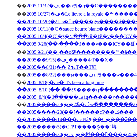
��
��
2005 10/27(�ڡ�Le lievre a la 
��2005 10/20(�ڡ˥ݥ�󡦥ɥ����ǥѡ��
��2005 10/11(�С�sauce beurre blanc������
��2005 10/4(�С˺�ǯ�⡢���褤�跪�ν���Ѥ
��2005 9/26(��˴��ָ��ꡦ���ν���ѤΥ�
��
��2005��9/15(�ڡ˽���̣�ФΤ��Ҳ�
��2005��8/31(��˲Ƶ٤ߤΤ��Τ餻
��
��
2005 8/18(�ڡ� It's been a long time
��2005 8/10 (��˺��٤ϥ����դ�­��
��
2005����/29(��˴䲴�ڤ⤽�����
��2005����/20(��˥�����ϲƤ��ݤ���
��2005����/5(�С˲ƤΤ����ῷ��˥塼