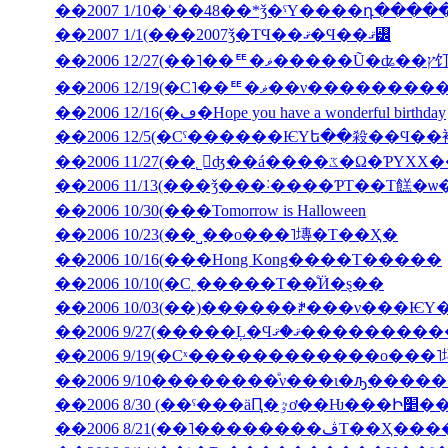
��2007 1/10�ʿ��48��*ǯ�ˤΥ����դ���
��2007 1/1(���2007ǯ�ΤϤ��ޤ�Ϥ��ޤ꡼
��2006 12
��2006 12/19(�С˥��ꥹ�ޥ�
��2006 12/16(�ڡ�Hope you have a wonderful birthday
��2006 11/27(��˾𤱤ʤ��á
��2006 11/13(���ǯ���˸����ƤΤ��Τ餻�ѡ
��2006 10/30(���Tomorrow is Halloween
��2006 10/23(��˽��ο���˥塼�Τ��Ҳ�
��2006 10/16(���Hong Kong����Τ�����
��2006 10/10(�С˿�����Τ��ͤӤ�ȿ��
��2006 9/27(�����Ļ
��2006 9/19(�Сˣ������������ο���
��2006 9/10��������ͤν���ι�ԡ����
��2006 8/30 (��ˤ���äԤ
��2006 8/21(��˥��