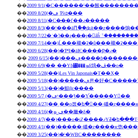
��
2009 9/1(�С������ˤ��餱�������
��
2009 8/20(�ڡ˲Ƥλפ���
��
2009 8/11(�С�̵��ľ��ޤ�����
��
2009 8/3(��ˤ���äԤꤪޯ��ʥӥ��ȥ����饷
��
2009 7/22�ʿ�˥��ɻ���ȷ�򥬥åĥ꣱������
��
2009 7/14�ʲ�)Ĺ���褦�ʡ�û���褦�ʡ���
��
2009 6/28(��)�ƤϤ�äѤ����Ƿ�ޤ�
��
2009 6/15(��)���ڥ����ƥ
��
2009 6/9(��˰��Υƥ꡼�̡��ܤδ䲴�ڤ��о�
��
2009 5/28(��)Les Vin Japonais�Τ��Ҳ�
��
2009 5/18(��)�����ڥ른�好�
��
2009 5/13(��)�鯤β֤ε����
��
2009 5/7 (�ڡˣ���ǯ�֤�Υ֡�����Υ��
��
2009 4/27(�
��
2009 4/16(�ڡ˽ܤ�̣�臘�δ�
��
2009 4/7(��)���о�ιȤ��
��
��
2009 3/25(��)�ˡ�WBC��������