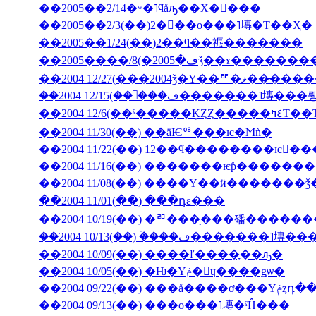
��2005��2/14�ʷ�˥ϥåԡ��Х�󥿥���
��2005��2/3(��)2���ο���˥塼�Τ��Ҳ�
��2005��1/24(��)2��ϥ��祳�������
��2004 12/27(���2004ǯ�Υ��ꥹ�ޥ��
��2004 12/6(��ˤ��
��2004 11/30(��) ��äѤꥷ���ѥ�Ϻǹ�
��2004 11/22(��) 12��ϥ��������ѥ󤬤�
��2004 11/16(��) �������ѥƥ�����
��2004 11/08(��) ����Υ��ӥ�������
��2004 11/01(��) ���դε���
��2004 10/19(��) �ꥨ���֥���磻����
��2004 10/13(��) �ۡ���ڡ����
��2004 10/09(��) ����ľ����ֳ��ԡ�
��2004 10/05(��) �Ƕ�Υݥ�󡦥ɥ����ǥѡ�
��2004 09/
��2004 09/13(��) ���ο���˥塼�ˤĤ���