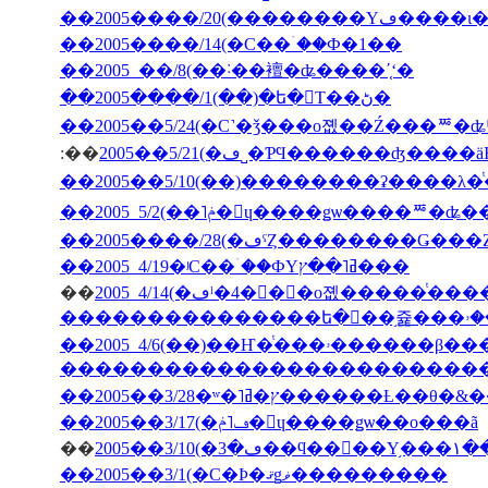
��2005����/20(��
��2005����/14(�С��ۤ��Ф�1��
��2005 ��/8(��˸��襢�ʥ����ʹ֤ʻ�
��2005����/1(��)�ե�󥹤Τ��ڻ�
��2005��5/24(�С˺�ǯ���о졦��Ź���ꥸ�ʥ
:��
2005��5/21(�ڡ˽�ƤϤ������ʤ
��2005����/28(�ڡˤȤ��������Ǥ�
��2005 4/19�ʲС��ۤ��ФΥߥ˥��ץ���
��
�������������������������
��2005��3/28�ʷ�˥ץ�ߥ�����
��2005��3/17(�ڡ˥ݥ�󡦥ɥ����ǥѡ��ο���ã
��
2005�
��2005��3/1(�С�Ϸ�ޤǥޥ���������