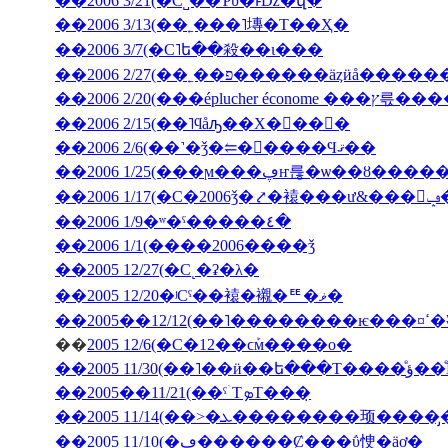
��2006 3/21(�С˽��Ƥΰ�ͱǲ�վ�
��2006 3/13(��˿���˥塼�Τ��Ҳ�
��2006 3/7(�С˥ե��殺��ι���
��2006 2/27(��˿��פ������äȥӥå����
��2006 2/20(���ép
��2006 2/15(��˥ϥåԡ��Х�󥿥��󡦣�
��2006 2/6(��˺�ǯ�⥢�󥳥����Ϥޤ��
��2006 1/25(���ϻ���ڥҥ륺�ѡ��ȣ
��2
��2006 1/9�ʷ�ˤ�����٤�
��2006 1/1(����2006����ǯ
��2005 12/27(�С˻�ʡ�λ�
��2005 12/20�ʲСˤ��褤�襯�ꥹ�ޥ�
��200
��
2005 12/6(�С�12��ϲܰм����о�
��2005 11/3
��2005��11/21(��ˤۤΤܤΤ���̣
��2005 11/10(�ڡ������Ȼ���ΰ㤤�äơ�