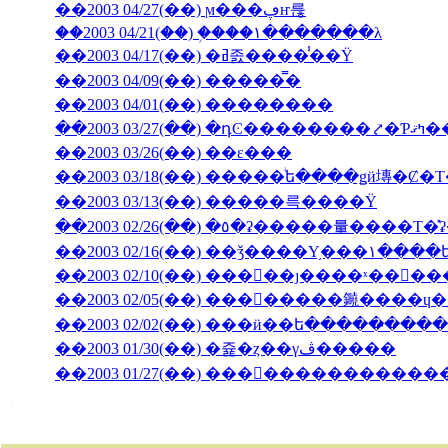
��2003 04/27(��) ϻ���ڥҥ륺
��2003 04/21(��) �֥���١���̵����λ
��2003 04/17(��) �ߥ졼����̾��Ÿ
��2003 04/09(��) �����̿�
��2003 04/01(��) ��������
��2003 03/27(��) 
��2003 03/26(��) ��ε���
��2003 03/18(��) �����ͥե����ǥӥ塼�
��2003 03/13(��) �����륵����Ÿ
��2003 02/10(��) ���󥳥��ȷ����ˣ���
��2003 02/05(��) ��������䥵����
��2003 02/02(��) ���ӥ��ե�����̵����
��2003 01/30(��) �쥹�ȥ��γڤ�����
��2003 01/27(��) �������������