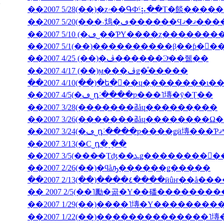
��2007 5/28(��)�ȥۥ��ԳФˤ⡦��Τ�餤�
��2007 5/20(���˴䲴�ڡ�
��2007 5/10 (�ڡ˽��ƤΥ����ȥ����
��2007 5/1(��)����������β֥��ƥ�󥯡
��2007 4/25 (��)�ڤ������Ͽͤ��줾��
��2007 4/17 (��)ϻ���ڤǥ�ͤ�����
��2007 4/5(�ڡ˽դ˸����ƿ���˥塼�ȳ�Ʈ��
��2007 3/28(�������ߥåɥ������ֳ���
��2007 3/26(�������ߥåɥ
��2007 3/13(�С˽դ�ˬ��
��2007 2/26(��)�ϥåԡ������ǥ�����
��2007 2/13(��)����٤����ӥ
�� 2007 2/5(��˥勵�곪�Υ��磻�������
��2007 1/22(��)��̣������������˥