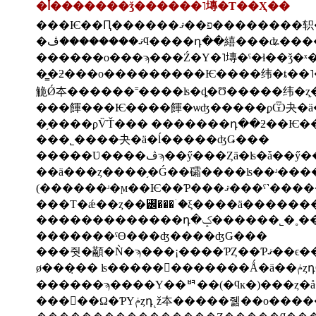
�أ�������ǯ������˥塼�Τ��Ҳ��
�ޤ��������ڤϥ����դ��繥���
�̳�ƻ���ο���������Ѥ����纬�ȶ��˥�
觤Ǿ夲������˭����ʪ�ȡ�Ʊ�����纬�ȥ֥
���˾����夬�ä�ĺ�����ʤǤ���
�����Ʋ����ڤϡ��ӳ���Ȥä�
��ä���ȥ����֥�Ǵ��礵����ʪ��ʴ��
(������ʴ�ϻ��Ѥ�
���Τ�ǽ��ȥ��꡼���ۤ�ξ����ä�����
�������������դ
�������ˤϴ���ʤ����ʤǤ���
ø���̣�� 
������ϡ����Υ��ꥳ��(�ϥĸ�)���ȥ�