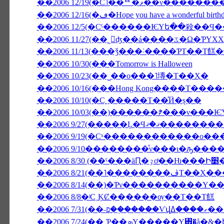
��2006 12/19(�С˥��ꥹ�
��2006 12/16(�ڡ�Hope you have a wonderful birt
��2006 11/27(��˾𤱤
��2006 11/13(���ǯ���˸����ƤΤ��Τ餻
��2006 10/30(���Tomorrow is Halloween
��2006 10/23(��˽��ο���˥塼�Τ��Ҳ�
��2006 10/16(���Hong Kong����Τ���
��2006 10/10(�С˿�����Τ��ͤӤ�ȿ��
��2006 9/27(����
��2006 9/19(�Сˣ������������ο�
��2006 9/10��������ͤν���ι�ԡ���
��2006 
��2006 8/21(��
��2006 8/14(��)�Ƥν����������Υ�
��2006 8/8�ʲС˱ĶȻ��ְ����ѹ��Τ��Τ餻
��2006 