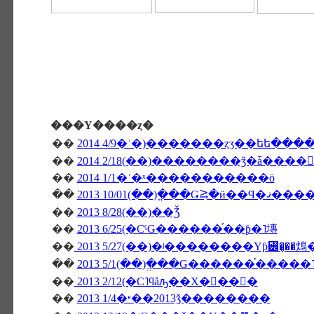
���Υ����ȥ�
��
2014 4/9�ʿ�)�������ȥӡ��եե��
��
��
2014 1/1�ʿ�ˣ�����������ö
��
2013 10/01(��)�ֱ��Ǥ⥸�ӥ��
��
2013 8/28(��)��Ǯ
��
2013 6/25(�СˤǤ������֡��ƥ�˥塼
��
2013 5/27(��)�ʲ��������Υƥ꡼�̡��
��
2013 5/1(��)�ֱ��Ǥ������֡����
��
2013 2/12(�С˥ϥåԡ��Х�󥿥��󡦣�
��
2013 1/4�ʶ��2013ǯ��������