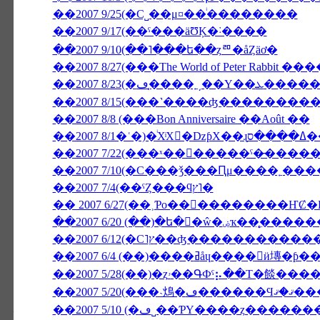
��2007 9/25(�С˽��μ¤��ͥ��������
��2007 9/17(��ˤ���äƱĶ�˸����
��2007 9/10(��˥���ե��ȥꥨ�åȤäơ�
��2007 8/27(���The World of Peter Rabbit
��2007 8/23(�
��2007 8/15(���˺����ʤ�������
��2007 8/8 (���Bon Anniversaire ��Août ��
��2007 7/10(�С���ǯ���Ԥμ����˿���
��2007 7/4(��ˤȤ���ϥץ˥�
��2007 6/20 (��)�ե�󥹸
��2007 6/4 (��)����ߥåɥ����
��2007 5/28(��)�ȥۥ��ԳФˤ⡦��Τ�
��2007 5/20(�
��2007 5/10 (�ڡ˽��ƤΥ����ȥ��