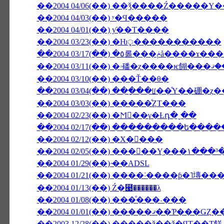
��2004 04/06(��) ��ǯ����Ź����
��2004 04/03(��) ʸ�Ϥ�����
��2004 04/01(��) ƴ��Τ����
��2004 03/23(��) �Ƕᤪ�����������
��2004 03/17(��) �٥롦���ݥå�
��2004 03/10(��) ���Ť��θ�
��2004 03/04(��) ���ָ��ꡦ��ͤΥ��硼�
��2004 03/03(��) �����ͤȤΤ���
��2004 02/23(��) �Ϻ��γ�Ƚդ�ˬ��
��2004 02/17(��) ���������ե��
��2004 02/12(��) �Х�󥿥���
��2004 02/05(��) ���󥳥��Υ֥�
��2004 01/29(��) ̴��ADSL
��2004 01/13(��) Ź�⹩��̵����λ
��2004 01/08(��) ���ͤ���˴���
��2003 12/28(��) �����ǯ��ǯ�ϤΤ��Τ餻