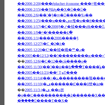
��2006 2/20(
��2006 2/15(��˥ϥåԡ��Х�󥿥��󡦣�
��2006 2/6(��˺�ǯ�⥢�󥳥����Ϥޤ��
��2006 1/25(���ϻ���ڥҥ륺�ѡ
��2006 1/9�ʷ�ˤ�����٤�
��2006 1/1(����2006����ǯ
��2005 12/27(�С˻�ʡ�λ�
��2005 12/20�ʲСˤ��褤�襯�ꥹ�ޥ�
��
2005 12/6(�С�12��ϲܰм����о�
��200
��2005��11/21(��ˤۤΤܤΤ���̣
��2005 11/10(�ڡ������Ȼ���ΰ㤤�äơ�
��
2005 11/3 (�ڡ˿��о졦
�ɡ��С���������̳�ƻ������Х��ˤΥѥ���߾Ƥ�������Х��ˤΥ�
�֡���֥�󥽡����Τ��Ҳ�