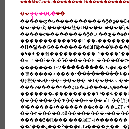
���뤫�Ȼפ��ޤ��������򤪤�������
��
�֤���Ļ�
��
�����ơ���������ǯ�ϴ֤˹��ʤ��ä
�Ԥ�줿��Ǥ��������ӥûҤäƥ��ͥ륮���
�ˤλҤϥ��å��ɤ�ȱ������
�������򤷤Ƴڤ����
�Ƹ椵��ã�ϡ��Ҷ�����ã�Τ����äǤ�
���Ƥ�����ϡ��Ȥä
�ͤʵ������ޤ������
���Ф�����ޤ䤪��