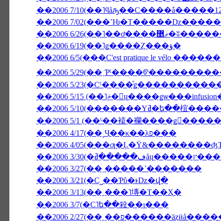
��2006 7/10(��˥ϥåԡ��С����ǡ�����1
��2006 6/26(��˥��ơ����ޥ޵�ʬ��
��2006 6/19(��˥ǥ����Ȥ���ؤ�
��2006 6/5(���C'est pratique le vélo ����
��2006 5/29(��˲Ƥˤ����ᡦ����������ӥ�
��2006 5/15 (��˥ݥ�󡦥ɥ����ǥѡ
��2006 5/1 (��ˤ��褤�襴����ǥ󥦥���
��2006 4/17(��˻Ҷ��κ��λפ���
��2006 4/05(���ƣ�Ļ̼�Ÿ&��������
��2006 3/
��2006 3/27(��˰�­����˺�������
��2006 3/21(�С˽��Ƥΰ�ͱǲ�վ�
��2006 3/13(��˿���˥塼�Τ��Ҳ�
��2006 3/7(�С˥ե��殺��ι���
��2006 2/27(��˿��פ������äȥӥå��