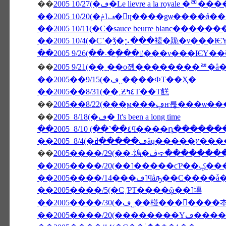
��
2005 10/27(�ڡ�Le lievre a l
��2005 10/20(�ڡ˥ݥ�󡦥ɥ����ǥѡ
��2005 10/11(�С�sauce beurre blanc����
��2005 10/4(�С˺�ǯ�⡢���褤�跪�ν���
��2005 9/26(��˴��ָ��ꡦ���ν���Ѥ
��
��2005��9/15(�ڡ˽���̣�ФΤ��Ҳ�
��2005��8/31(��˲Ƶ٤ߤΤ��Τ餻
��
��
2005 8/18(�ڡ� It's been a long time
��2005 8/10 (��˺��٤ϥ����դ�
��
2005����/29(��˴䲴�ڤ⤽��
��2005����/20(��˥�����ϲƤ�
��2005����/5(�С˲ƤΤ����ῷ��˥塼
��2005����/2