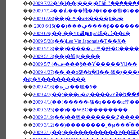
��
2009 7/22�ʿ�˥��ɻ���ȷ�򥬥åĥ꣱����
��
2009 7/14�ʲ�)Ĺ���褦�ʡ�û���褦�ʡ�
��
2009 6/28(��)�ƤϤ�äѤ����Ƿ�ޤ�
��
2009 6/15(��)���ڥ���
��
2009 6/9(��˰��Υƥ꡼�̡��ܤδ䲴�ڤ��о�
��
2009 5/28(��)Les Vin Japonais�Τ��Ҳ�
��
2009 5/18(��)�����ڥ른�
��
2009 5/13(��)�鯤β֤ε����
��
2009 5/7 (�ڡˣ���ǯ�֤�Υ֡�����Υ��
��
2009 4/27(��˿��о졦�ե�󥹻��ۥ磻�ȥ����ѥ饬���Υ������Ȏ������ե��ꥸ
�ʥ�Х���������
��
2009 4/16(�ڡ˽ܤ�̣�臘�δ�
��
2009 4/7(��)���о
��
��
2009 3/25(��)�ˡ�WBC��������
��
��
��
2009 3/1(��)�����������Ƥ��