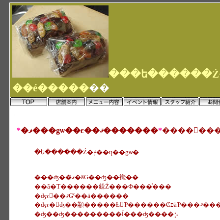
��é�����
��
*
�ޥ���ǥѡ��ε��ޤ�������
*
�ե������Ź�ݥ��ɥ��ǥѡ�
���ʤ��ޤꤪ�äǤ��ʤ��褦��
��ã�Τ������䤪Ź���Ф���ͤ���
�ʤɤ򡢺��ޤǤˤ��ä������
�ʤɤ�򤨤ʤ��顢�����Ƚ񤤤Ƥ������ȻפäƤ���
�ʤ��ʤ���������ĺ���ʤ����⡢