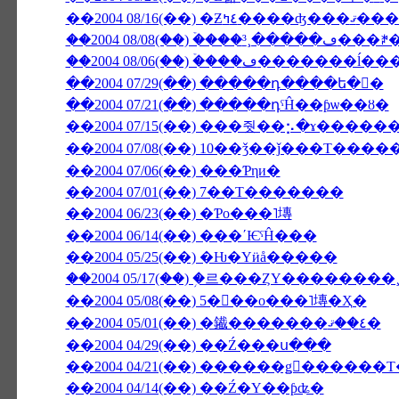
��2004 08/16(��)
��2004 08/06(��) �ۡ���
��2004 07/29(��) �����դ����ե�󥹤�
��2004 07/21(��) �����դˤĤ��ƥѡ��ȣ�
��2004 07/15(��) ���줫��⡢�ɤ����
��2004 07/08(��) 10��ǯ��ǰ���Τ���
��2004 07/06(��) ���Ƥηи�
��2004 07/01(��) 7��Τ�������
��2004 06/23(��) �Ƥο���˥塼
��2004 06/14(��) ���ʹѤˤĤ���
��2004 05/25(��) �Ƕ�Υӥå�����
��2004 05/17(��) �֥르���ȤΥ������
��2004 05/08(��) 5���ο���˥塼�Ҳ�
��2004 05/01(��) �䥫�������٤��ޤ�
��2004 04/29(��) ��Ź���ս���
��2004 04/14(��) ��Ź�Υ��ƥʥ�