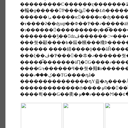
������ࡩ�����ѥ󡩥����ѥ�
�ɤ����ʡ��ʤɤȹͤ
��������ǯ��򹯤ǳڤ�����
���줫�顢����ʪ�䤪�㡦���糤Ϸ����
���ξ��ڤ�Ƥ��
���ݤ���ޤ��ΤǤ����դǡ�
�����֥��������ȸ����ܤϥ