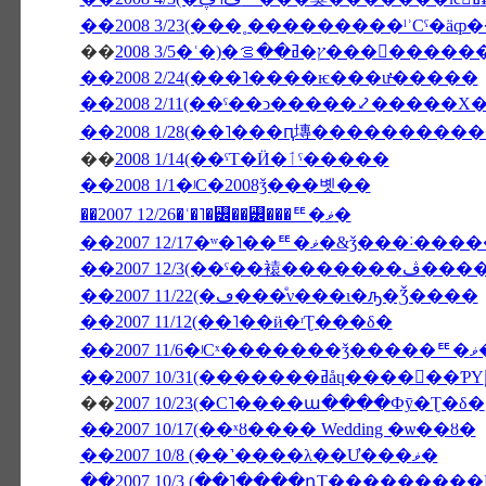
��
ࡦ���󥳥����������о���
��2008 2/24(���˥����ѥ���ư̵�����
��2008 2/11(��ˤ��ͻ�����⤦�����Х
��
2008 1/14(��ˤΤ�Ӥ�ٲˤ�����
��2008 1/1�ʲС�2008ǯ���볫��
��2007 12/26�ʿ�˥�꡼��꡼���ꥹ�ޥ�
��2007 12/17�ʷ�˥��ꥹ�ޥ�&ǯ�
��2007 12
��2007 11/22(�ڡ���ͤν���ι�ԡ�Ǯ����
��2007 11/12(��˥��ӥ�ʳƮ���δ�
�
��
2007 10/23(�С˥����ա����Фȳ�Ʈ�δ�
��2007 10/17(��ˣȣ���� Wedding �ѡ��ȣ�
��2007 10/8 (��˺����λ��Ư���ޥ�
��2007 10/3 (��˥����դΤ���������NON