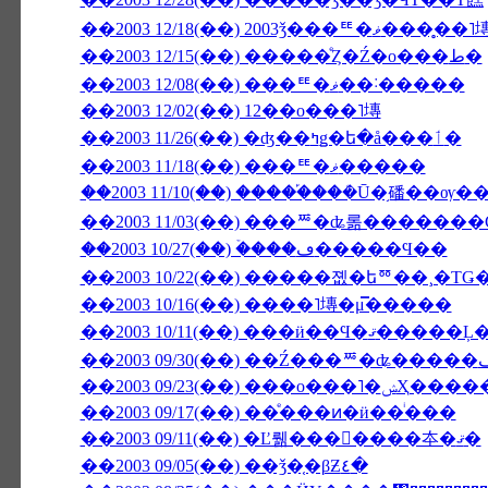
��2003 12/18(��) 2003ǯ���
��2003 12/15(��) �����ͤȤ�Ź�ο���ط�
��2003 12/08(��) ���ꥹ�ޥ��˸�����
��2003 12/02(��) 12��ο���˥塼
��2003 11/26(��) �ʤ��ߤǥ�ե�å���ٲ�
��2003 11/18(��) ���ꥹ�ޥ�����
��2003 11/03(��) ���ꥸ�ʥ롦�������
��2003 10/27(��) �ۡ���ڡ�����Ϥ��
��2003 10/22(��) �����졦�եꥼ��¸�Τ
��2003 10/16(��) ����˥塼�μ̿�����
��2003 09/23(��
��2003 09/17(��) ��ͤ���ͷ�ӥ��ͥ���
��2003 09/11(��) �Ľ뤪���񤤿����夲�ޤ�
��2003 09/05(��) ��ǯ�֤�βƵ٤�