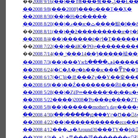
��
2008 9/16(��)
��2008 9/8(���2008ǯ���ο���Τ��Ҳ�
��2008 8/30(��)�Ƕ�פ�����
��2008 8/20(��)�ޥ��ѥ�ٹ����鯤�ĩ
��
��2008 8/4(��)
��
2008 7/22(��)��äѤ
��
��2008 7/3
��2008 6/24(�С�Ⱥ
��2008 5/28(��)�ȤäƤ⥰�����ʳ��
��2008 5/22����)2008�Ƥο���ǥ����Ȥ
��2008 5/8(��)������mother's day�
��2008 4/30(��)�����յפ��
��2008 4/12���ڡ�Around30���ΤΥ��ƥʥ
�