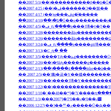
��2007 5/1(��)����������β֥��ƥ�
��2007 4/25 (��)�ڤ������Ͽͤ��줾��
��2007 4/17 (��)ϻ���ڤǥ�ͤ�����
��2007 4/5(�ڡ˽դ˸����ƿ���˥塼�ȳ�Ʈ��
��2007 3/28(�������ߥåɥ������ֳ�
��2007 3/26(�������ߥ
��2007 3/13(�С˽դ�ˬ��
��2007 2/26(��)�ϥåԡ������ǥ�����
��2007 2/13(��)����٤��
�� 2007 2/5(��˥勵�곪�Υ��磻�����
��2007 1/22(��)��̣������������
��2007 1/10�ʿ��48��*ǯ�ˤΥ����դ��
��2007 1/1(���2007ǯ�ΤϤ��ޤ�Ϥ��ޤ꡼