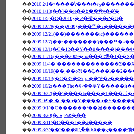
��
2010 2/1�ʷ����ͤν���ι�ԡ������
��
2010 1/18(��˥��ӥ��ե���γ��ͤ�
��
2010 1/5(�С�2010ǯ�⤤�褤���ư�Ǥ�
��
2009 12/28(��)20
��
��
2009 12/
��
��
2009 11/16(���2009�ߤο���˥塼�Τ��Ҳ
��
2009 11/4�ʿ�������������Σ��Х
��
2009 10/19(��˿��о졦��Ļ���ļ��2�
��
2009 10/13(�С�37�Фˤʤä��㤤�ޤ�����
��
��
�����
��
2009 9/9�ʿ�˿��о�Υ����ҥ�Υ����
��
2009 9/1(�С������ˤ��餱�����
��
2009 8/20(�ڡ˲Ƥλפ���
��
2009 8/11(�С�̵��ľ��ޤ�����
��
2009 8/3(��ˤ���äԤꤪޯ��ʥӥ��ȥ����