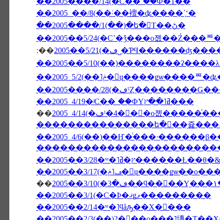
��2005����/14(�С��ۤ��Ф�1��
��2005 ��/8(��˸��襢�ʥ����ʹ֤ʻ�
��2005����/1(��)�ե�󥹤Τ��ڻ�
��2005��5/24(�С˺�ǯ���о졦��Ź���ꥸ
:��
2005��5/21(�ڡ˽�ƤϤ�����
��2005����/28(�ڡˤȤ��������
��2005 4/19�ʲС��ۤ��ФΥߥ˥��ץ���
��
������������������������
��2005��3/28�ʷ�˥ץ�ߥ���
��2005��3/17(�ڡ˥ݥ�󡦥ɥ����ǥѡ��ο��
��
2
��2005��3/1(�С�Ϸ�ޤǥޥ���������
��2005��2/14�ʷ�˥ϥåԡ��Х�󥿥���
��2005��2/3(��)2���ο���˥塼�Τ��