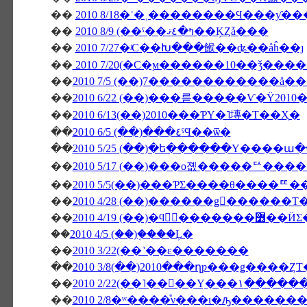
��
2010 8/18�ʿ�˲��������Ϥ���ƴ
��
2010 8/9 (��ˤ��ߤ�٤ޤ��ĶȤǡ���
��
2010 7/27�ʲС��Խ���餱��ʥ��åĥ��ȷ
��
2010 7/20(�С�ϻ������10��ǯ���
��
2010 7/5 (��)7������������å
��
��
2010 6/13(��)2010���ƤΥ�˥塼�Τ��Ҳ�
��
2010 6/5 (��)���٤ˤϤ��ѿ�
��
2010 5/25 (��)�ե������Υ����
��
2010 5/17 (��)���о졦�����ꥢ���
��
2010 5/5(��)���ƤΣ����θ����
��
��
2010 4/19 (��
��
2010 4/5 (��)�֤���Ļ�
��
2010 3/22(��˺��ε�������
��
2010 3/8(��)2010���ղƿ���ǥ����Ȥ
��
2010 2/22(��˥��
��
2010 2/8�ʷ����ͤν���ι�ԡ������