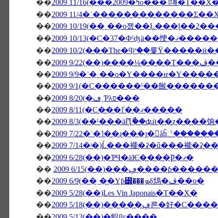
��
2009 11/16(���2009�ߤο���˥塼�Τ��Ҳ
��
2009 11/4�ʿ�������������Σ��Х
��
2009 10/19(��˿��о졦��Ļ���ļ��2�
��
2009 10/13(�С�37�Фˤʤä��㤤�ޤ�����
��
��
�����
��
2009 9/9�ʿ�˿��о�Υ����ҥ�Υ����
��
2009 9/1(�С������ˤ��餱�����
��
2009 8/20(�ڡ˲Ƥλפ���
��
2009 8/11(�С�̵��ľ��ޤ�����
��
2009 8/3(��ˤ���äԤꤪޯ��ʥӥ��ȥ����
��
2009 7/22�ʿ�˥��ɻ���ȷ�򥬥åĥ꣱����
��
2009 7/14�ʲ�)Ĺ���褦�ʡ�û���褦�ʡ�
��
2009 6/28(��)�ƤϤ�äѤ����Ƿ�ޤ�
��
2009 6/15(��)���ڥ���
��
2009 6/9(��˰��Υƥ꡼�̡��ܤδ䲴�ڤ��о�
��
2009 5/28(��)Les Vin Japonais�Τ��Ҳ�
��
2009 5/18(��)�����ڥ른�
��
2009 5/13(��)�鯤β֤ε����