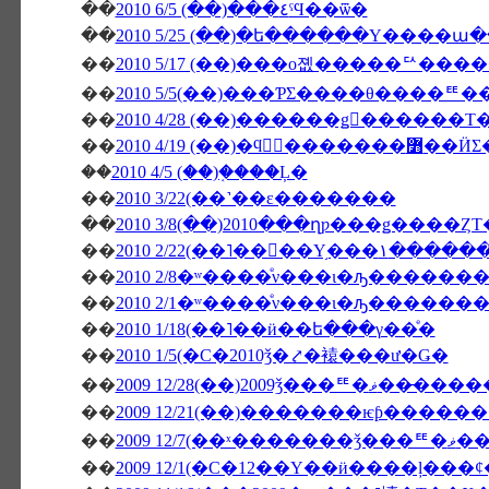
��
2010 6/5 (��)���٤ˤϤ��ѿ�
��
2010 5/25 (��)�ե������Υ����
��
2010 5/17 (��)���о졦�����ꥢ���
��
2010 5/5(��)���ƤΣ����θ����
��
��
2010 4/19 (��
��
2010 4/5 (��)�֤���Ļ�
��
2010 3/22(��˺��ε�������
��
2010 3/8(��)2010���ղƿ���ǥ����Ȥ
��
2010 2/22(��˥��
��
2010 2/8�ʷ����ͤν���ι�ԡ������
��
2010 2/1�ʷ����ͤν���ι�ԡ������
��
2010 1/18(��˥��ӥ��ե���γ��ͤ�
��
2010 1/5(�С�2010ǯ�⤤�褤���ư�Ǥ�
��
2009 12/28(��)20
��
��
2009 12/
��