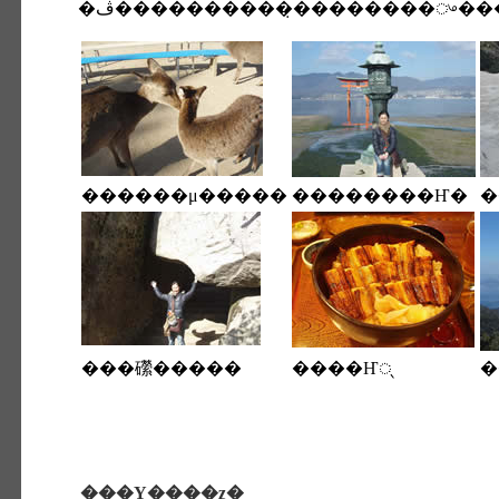
�ڤ�����������̣�������ᤴ��
������μ�����
��������Ҥ�
���礯�����
����Ҥᤷ
�
���Υ����ȥ�