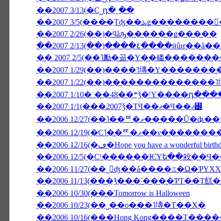
��2007 3/13(�С˽դ�ˬ��
��2007 2/26(��)�ϥåԡ������ǥ�����
��2007 2/13(��)����٤��
�� 2007 2/5(��˥勵�곪�Υ��磻�����
��2007 1/22(��)��̣������������
��2007 1/10�ʿ��48��*ǯ�ˤΥ����դ��
��2007 1/1(���2007ǯ�ΤϤ��ޤ�Ϥ��ޤ꡼
��2006 12/19(�С˥��ꥹ�
��2006 12/16(�ڡ�Hope you have a wonderful birt
��2006 11/27(��˾𤱤
��2006 11/13(���ǯ���˸����ƤΤ��Τ餻
��2006 10/30(���Tomorrow is Halloween
��2006 10/23(��˽��ο���˥塼�Τ��Ҳ�
��2006 10/16(���Hong Kong����Τ���