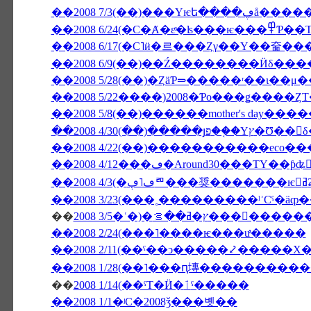
��2008 7/3
��2008 6/24(�С�Ⱥ
��2008 5/28(��)�ȤäƤ⥰�����ʳ��
��2008 5/22����)2008�Ƥο���ǥ����Ȥ
��2008 5/8(��)������mother's day�
��2008 4/30(��)�����յפ��
��2008 4/12���ڡ�Around30���ΤΥ��ƥʥ
�
��
ࡦ���󥳥����������о���
��2008 2/24(���˥����ѥ���ư̵�����
��2008 2/11(��ˤ��ͻ�����⤦�����Х
��
2008 1/14(��ˤΤ�Ӥ�ٲˤ�����
��2008 1/1�ʲС�2008ǯ���볫��