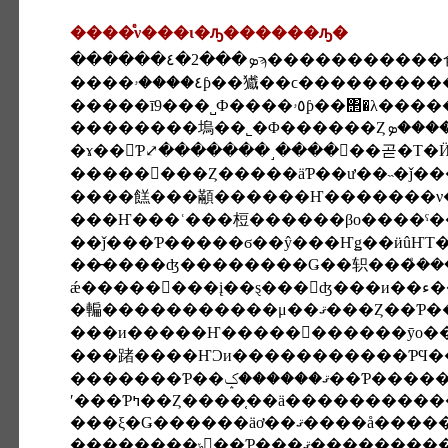
����ͤν���ι�ԡ������ԡ�
�����ī9���˽Ф���
����餻���顢������Ҥ�������ν�
���Ҥ���ʿ���梪������βо����ˤ�
��ǰ���Ƥ�����ϭ��ŷ���Ҥǥ��ӥûҤΤ��
ǽ�
���и�����Ҥ�����������ȳο���
���踷����ҤϽи�����������ƤϤ�
��������ݸ��Ƥ