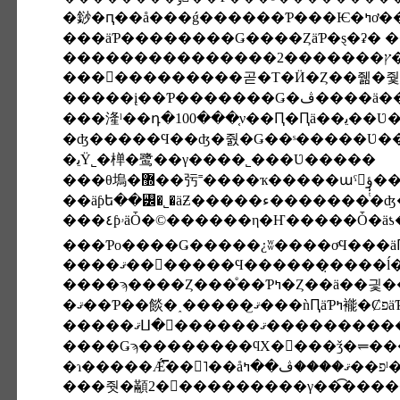
������������곧�Τ�Ӥ�Ȥ��줾�줯
�����į��Ƥ�
���湰ˡ��դ�
�ʤ�����Ϥ��ʤ�줤�Ǥ��ˢ�����Ʋ�
�ﻳŸ˾�椫�鹭��γ����˾���Ʋ�����
��äƥե��꡼�˾�äƵ����
���٤ƥۥäȰ�©������η�Ҥ�����Ȱ�
�����ޤⵡ�񤬤������ޤ��
��Ǽ̿��򲼤˥��åפ��ޤ����ڤ��ߤˡ�