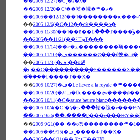
��2005 12/27(�С˻�ʡ�λ�
��2005 12/20�ʲСˤ��褤�襯�ꥹ�ޥ�
��
2005 12/6(�С�12��ϲܰм����о�
��200
��2005��11/21(��ˤۤΤܤΤ���̣
��2005 11/10(�ڡ������Ȼ���ΰ㤤�äơ�
��
2005 11/3 (�ڡ˿��о졦
�ɡ��С���������̳�ƻ������Х��ˤΥѥ���߾Ƥ�������Х��ˤΥ�
�֡���֥�󥽡����Τ��Ҳ�
��
2005 10/27(�ڡ�Le lievre a l
��2005 10/20(�ڡ˥ݥ�󡦥ɥ����ǥѡ
��2005 10/11(�С�sauce beurre blanc����
��2005 10/4(�С˺�ǯ�⡢���褤�跪�ν���
��2005 9/26(��˴��ָ��ꡦ���ν���Ѥ
��
��2005��9/15(�ڡ˽���̣�ФΤ��Ҳ�
��2005��8/31(��˲Ƶ٤ߤΤ��Τ餻