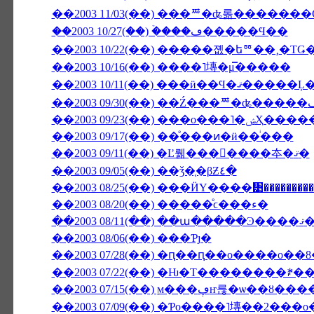
��2003 11/03(��) ���ꥸ�ʥ롦�������
��2003 10/27(��) �ۡ���ڡ�����Ϥ��
��2003 10/22(��) �����졦�եꥼ��¸�Τ
��2003 10/16(��) ����˥塼�μ̿�����
��2003 09/23(��
��2003 09/17(��) ��ͤ���ͷ�ӥ��ͥ���
��2003 09/11(��) �Ľ뤪���񤤿����夲�ޤ�
��2003 09/05(��) ��ǯ�֤�βƵ٤�
��2003 08/25(��) ���ӤΥ����᥹��������
��2003 08/20(��) �����ͤϲ���ء�
��2003 08/
��2003 08/06(��) ���Ƥȷ�
��2003 07/28(��) �ԥ��ԥ��ο����о�
��2003 07/22(��) �Ƕ�Τ��������ꎥ
��2003 07/15(��) ϻ���ڥҥ
��2003 07/09(��) �Ƥο����˥塼��2���о