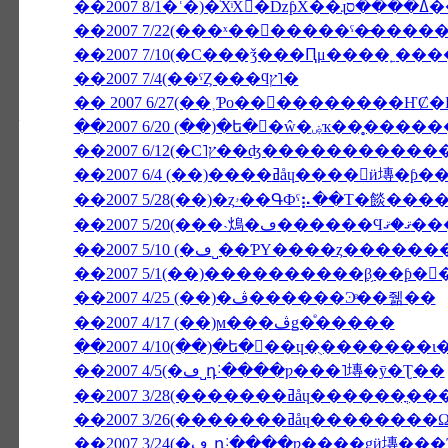
��2007 7/10(�С���ǯ���Ԥμ����˿���
��2007 7/4(��ˤȤ���ϥץ˥�
��2007 6/20 (��)�ե�󥹸
��2007 6/4 (��)����ߥåɥ����
��2007 5/28(��)�ȥۥ��ԳФˤ⡦��Τ�
��2007 5/20(�
��2007 5/10 (�ڡ˽��ƤΥ����ȥ��
��2007 5/1(��)����������β֥��ƥ�
��2007 4/25 (��)�ڤ������Ͽͤ��줾��
��2007 4/17 (��)ϻ���ڤǥ�ͤ�����
��2007 4/5(�ڡ˽դ˸����ƿ���˥塼�ȳ�Ʈ��
��2007 3/28(�������ߥåɥ������ֳ�
��2007 3/26(�������ߥ