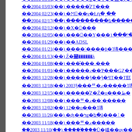
��2004 03/03(��) �����ͤȤΤ���
��2004 02/23(��) �Ϻ��γ�Ƚդ�ˬ��
��2004 02/17(��) ���������ե��
��2004 02/12(��) �Х�󥿥���
��2004 02/05(��) ���󥳥��Υ֥�
��2004 01/29(��) ̴��ADSL
��2004 01/13(��) Ź�⹩��̵����λ
��2004 01/08(��) ���ͤ���˴���
��2003 12/28(��) �����ǯ��ǯ�ϤΤ��Τ餻
��2003 12/18(��) 2003ǯ���
��2003 12/15(��) �����ͤȤ�Ź�ο���ط�
��2003 12/08(��) ���ꥹ�ޥ��˸�����
��2003 12/02(��) 12��ο���˥塼
��2003 11/26(��) �ʤ��ߤǥ�ե�å���ٲ�
��2003 11/18(��) ���ꥹ�ޥ�����