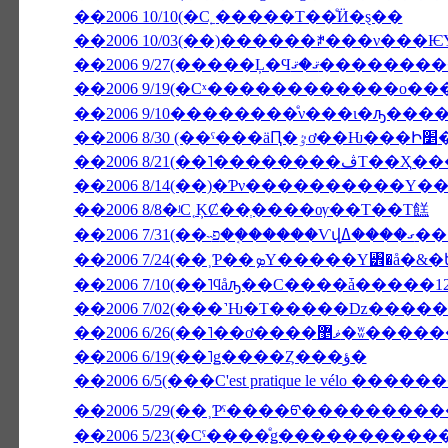
��2006 10/10(�С˿�����Τ��ͤӤ�ȿ��
��2006 9/27(����
��2006 9/19(�Сˣ������������ο�
��2006 9/10��������ͤν���ι�ԡ���
��2006 
��2006 8/21(��
��2006 8/14(��)�Ƥν����������Υ�
��2006 8/8�ʲС˱ĶȻ��ְ����ѹ��Τ��Τ餻
��2006 
��2006 7/10(��˥ϥåԡ��С����ǡ�����1
��2006 6/26(��˥��ơ����ޥ޵�ʬ��
��2006 6/19(��˥ǥ����Ȥ���ؤ�
��2006 6/5(���C'est pratique le vélo ����
��2006 5/29(��˲Ƥˤ����ᡦ����������ӥ�