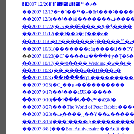
��2007 12/26�ʿ�˥�꡼��꡼���ꥹ�ޥ�
��2007 12/17�ʷ�˥��ꥹ�ޥ�&ǯ�
��2007 12
��2007 11/22(�ڡ���ͤν���ι�ԡ�Ǯ����
��2007 11/12(��˥��ӥ�ʳƮ���δ�
�
��
2007 10/23(�С˥����ա����Фȳ�Ʈ�δ�
��2007 10/17(��ˣȣ���� Wedding �ѡ��ȣ�
��2007 10/8 (��˺����λ��Ư���ޥ�
��2007 10/3 (��˥����դΤ���������NON
��2007 9/25(�С˽��μ¤��ͥ��������
��2007 9/17(��ˤ���äƱĶ�˸����
��2007 9/10(��˥���ե��ȥꥨ�åȤäơ�
��2007 8/27(���The World of Peter Rabbit
��2007 8/23(�
��2007 8/15(���˺����ʤ�������
��2007 8/8 (���Bon Anniversaire ��Août ��