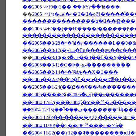
��2005 4/19�ʲС��ۤ��ФΥߥ˥��ץ���
��
������������������������
��2005��3/28�ʷ�˥ץ�ߥ���
��2005��3/17(�ڡ˥ݥ�󡦥ɥ����ǥѡ��ο��
��
2
��2005��3/1(�С�Ϸ�ޤǥޥ���������
��2005��2/14�ʷ�˥ϥåԡ��Х�󥿥���
��2005��2/3(��)2���ο���˥塼�Τ��
��2005��1/24(��)2��ϥ��祳�������
��2004 12/27(���2004ǯ�Υ�
��2004 12/
��2004 11/30(��) ��äѤꥷ���ѥ�Ϻǹ�
��2004 11/22(��) 12��ϥ��������ѥ