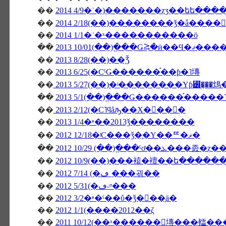
��
2014 4/9�ʿ�)�������ȥӡ��եե��
��
��
2014 1/1�ʿ�ˣ�����������ö
��
2013 10/01(��)�ֱ��Ǥ⥸�ӥ��
��
2013 8/28(��)��Ǯ
��
2013 6/25(�СˤǤ������֡��ƥ�˥塼
��
2013 5/27(��)�ʲ��������Υƥ꡼�̡��
��
2013 5/1(��)�ֱ��Ǥ������֡����
��
2013 2/12(�С˥ϥåԡ��Х�󥿥��󡦣�
��
2013 1/4�ʶ��2013ǯ��������
��
2012 12/18�ʲС���ǯ�֤�Υ��ꥹ�ޥ�
��
��
2012 10/9(��)���褤�襢��ե�����
��
2012 7/14 (�ڡ˿���괶��
��
2012 5/31(�ڡ˶ᶷ���
��
2012 3/2�ʶ�ˤ��ΰ�ǯ�򿶤��֤ä�
��
2012 1/1(����2012��ζ
��
2011 10/12(��ˣ������󥭥塼���䡼�