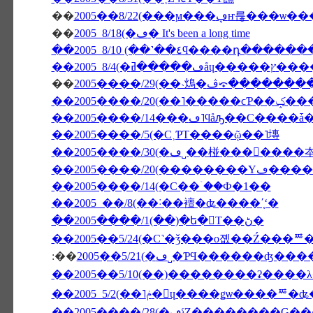
��
��
2005 8/18(�ڡ� It's been a long time
��2005 8/10 (��˺��٤ϥ����դ�
��
2005����/29(��˴䲴�ڤ⤽��
��2005����/20(��˥�����ϲƤ�
��2005����/5(�С˲ƤΤ����ῷ��˥塼
��2005����/2
��2005����/14(�С��ۤ��Ф�1��
��2005 ��/8(��˸��襢�ʥ����ʹ֤ʻ�
��2005����/1(��)�ե�󥹤Τ��ڻ�
��2005��5/24(�С˺�ǯ���о졦��Ź���ꥸ
:��
2005��5/21(�ڡ˽�ƤϤ�����
��2005����/28(�ڡˤȤ��������