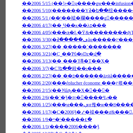
��2006 5/15 (��˥ݥ�󡦥ɥ����ǥѡ
��2006 5/1 (��ˤ��褤�襴����ǥ󥦥���
��2006 4/17(��˻Ҷ��κ��λפ���
��2006 4/05(���ƣ�Ļ̼�Ÿ&��������
��2006 3/
��2006 3/27(��˰�­����˺�������
��2006 3/21(�С˽��Ƥΰ�ͱǲ�վ�
��2006 3/13(��˿���˥塼�Τ��Ҳ�
��2006 3/7(�С˥ե��殺��ι���
��2006 2/27(��˿��פ������äȥӥå��
��2006 2/20(
��2006 2/15(��˥ϥåԡ��Х�󥿥��󡦣�
��2006 2/6(��˺�ǯ�⥢�󥳥����Ϥޤ��
��2006 1/25(���ϻ���ڥҥ륺�ѡ
��2006 1/9�ʷ�ˤ�����٤�
��2006 1/1(����2006����ǯ