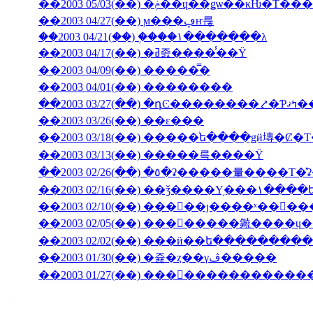
��2003 05/03(��) �ݥ��ɥ��ǥѡ��
��2003 04/27(��) ϻ���ڥҥ륺
��2003 04/21(��) �֥���١���̵����λ
��2003 04/17(��) �ߥ졼����̾��Ÿ
��2003 04/09(��) �����̿�
��2003 04/01(��) ��������
��2003 03/27(��) 
��2003 03/26(��) ��ε���
��2003 03/18(��) �����ͥե����ǥӥ塼�
��2003 03/13(��) �����륵����Ÿ
��2003 02/10(��) ���󥳥��ȷ����ˣ���
��2003 02/05(��) ��������䥵����
��2003 02/02(��) ���ӥ��ե�����̵����
��2003 01/30(��) �쥹�ȥ��γڤ�����
��2003 01/27(��) �������������