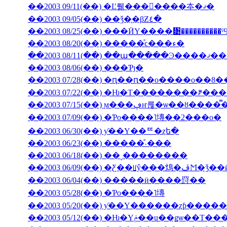
��2003 09/11(��) �Ľ뤪���񤤿����夲�ޤ�
��2003 09/05(��) ��ǯ�֤�βƵ٤�
��2003 08/25(��) ���ӤΥ����᥹����������
��2003 08/20(��) �����ͤϲ���ء�
��2003 08/11(��) ��ա���
��2003 08/06(��) ���Ƥȷ�
��2003 07/28(��) �ԥ��ԥ��ο����о��8
��2003 07/22(��) �Ƕ�Τ��������ꎥ�
��2003 07/15(��) ϻ���ڥҥ륺�ѡ
��2003 07/09(��) �Ƥο����˥塼��2���о�
��2003 06/30(��) ƴ��Υ��ꥹ�ȥե�
��2003 06/23(��) �����ͤ˴���
��2003 06/18(��) ��˻��������
��2003 06/09(��
��2003 06/04(��) �����ӥ����罸��
��2003 05/28(��) �Ƥο����˥塼
��2003 05/20(��) ƴ��Υ������ȥƥ���
��2003 05/12(��) �Ƕ�Υݥ��ɥ��ǥѡ�