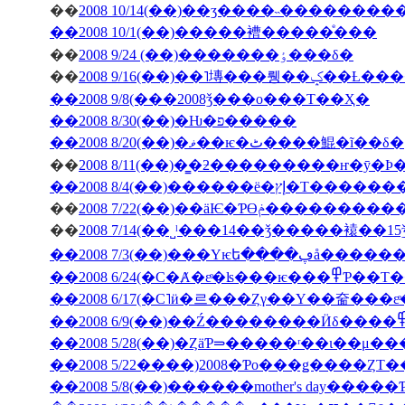
��
2008 10/14(��)��ӡ����˵��������
��2008 10/1(��)�����褿�����ͤ���
��
2008 9/24 (��)�������ٶ���δ�
��
2008 9/16(��)��˥塼
��2008 9/8(���2008ǯ���ο���Τ��Ҳ�
��2008 8/30(��)�Ƕ�פ�����
��2008 8/20(��)�ޥ��ѥ�ٹ����鯤�ĩ��δ�
��
��2008 8/4(��)���
��
2008 7/22(��)��äѤ�Ƥϴ
��
��2008 7/3(��
��2008 6/24(�С�Ⱥ�εͤ�ʪ�
��2008 5/28(��)�ȤäƤ⥰�����ʳ��ι�
��2008 5/22����)2008�Ƥο���ǥ����ȤΤ
��2008 5/8(��)������mother's day���