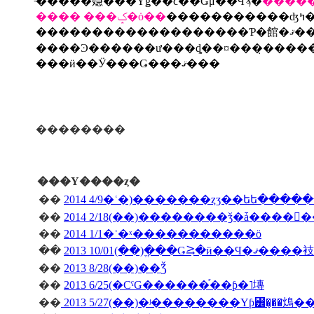
̵�����𡣺���Υǥ��ϲ��Ǥμ��Ϥϡ�
�
���� ���ݤ�ȯ��
���������������
���ӥ��Ӱ���Ǥ���ޤ���
��������
���Υ����ȥ�
��
2014 4/9�ʿ�)�������ȥӡ��եե����
��
��
2014 1/1�ʿ�ˣ�����������ö
��
2013 10/01(��)�ֱ��Ǥ⥸�ӥ��Ϥ�ޤ����衼
��
2013 8/28(��)��Ǯ
��
2013 6/25(�СˤǤ������֡��ƥ�˥塼
��
2013 5/27(��)�ʲ��������Υƥ꡼�̡��䲴�