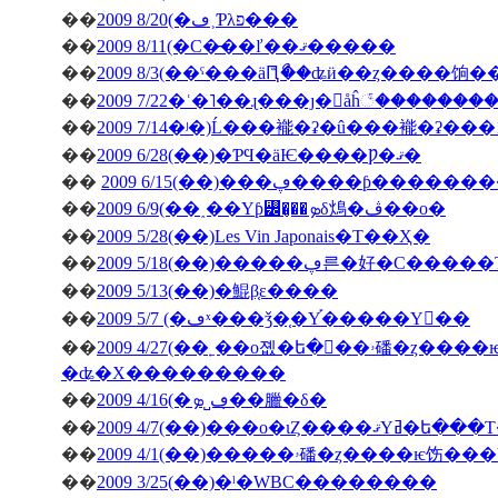
��
2009 8/20(�ڡ˲Ƥλפ���
��
2009 8/11(�С�̵��ľ��ޤ�����
��
2009 8/3(��ˤ���äԤꤪޯ��ʥӥ��ȥ����饷
��
2009 7/22�ʿ�˥��ɻ���ȷ�򥬥åĥ꣱������
��
2009 7/14�ʲ�)Ĺ���褦�ʡ�û���褦�ʡ���
��
2009 6/28(��)�ƤϤ�äѤ����Ƿ�ޤ�
��
2009 6/15(��)���ڥ����ƥ
��
2009 6/9(��˰��Υƥ꡼�̡��ܤδ䲴�ڤ��о�
��
2009 5/28(��)Les Vin Japonais�Τ��Ҳ�
��
2009 5/18(��)�����ڥ른�好�
��
2009 5/13(��)�鯤β֤ε����
��
2009 5/7 (�ڡˣ���ǯ�֤�Υ֡�����Υ��
��
2009 4/27(��˿��о졦�ե�󥹻��ۥ磻�ȥ����ѥ饬���Υ������Ȏ������ե��ꥸ
�ʥ�Х���������
��
2009 4/16(�ڡ˽ܤ�̣�臘�δ�
��
2009 4/7(��)���о�ιȤ��
��
��
2009 3/25(��)�ˡ�WBC��������