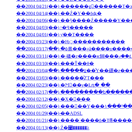
��2004 04/14(��) ��Ź�Υ��ƥʥ�
��2004 04/06(��) ��ǯ����Ź�����
��2004 04/03(��) ʸ�Ϥ�����
��2004 04/01(��) ƴ��Τ����
��2004 03/23(��) �Ƕᤪ�����������
��2004 03/17(��) �٥롦���ݥå����ɤ
��2004 03/10(��) ���Ť��θ�
��2004 03/04(��) ���ָ��ꡦ��ͤΥ��硼�ȥ�
��2004 03/03(��) �����ͤȤΤ���
��2004 02/23(��) �Ϻ��γ�Ƚդ�ˬ��
��2004 02/17(��) ���������ե���
��2004 02/12(��) �Х�󥿥���
��2004 02/05(��) ���󥳥��Υ֥���١���³�
��2004 01/29(��) ̴��ADSL
��2004 01/13(��) Ź�⹩��̵����λ