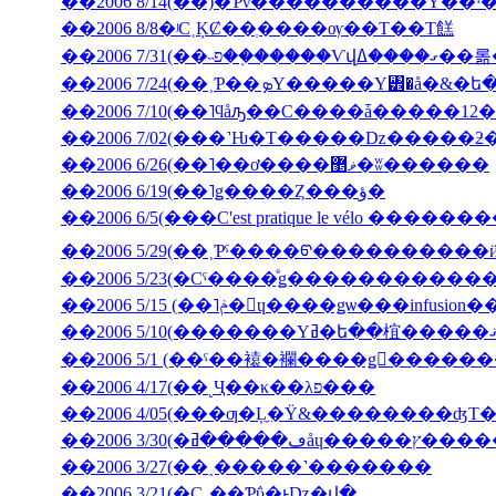
��2006 8/14(��)�Ƥν����������Υ��ˤ
��2006 8/8�ʲС˱ĶȻ��ְ����ѹ��Τ��Τ餻
��2006 7/3
��2006 7/10(��˥ϥåԡ��С����ǡ�����12�
��2006 6/26(��˥��ơ����ޥ޵�ʬ������
��2006 6/19(��˥ǥ����Ȥ���ؤ�
��2006 6/5(���C'est pratique le vélo ������
��2006 5/29(��˲Ƥˤ����ᡦ����������ӥ��塦
��2006 5/15 (��˥ݥ�󡦥ɥ����ǥѡ��
��2006 5/1 (��ˤ��褤�襴����ǥ󥦥����
��2006 4/17(��˻Ҷ��κ��λפ���
��2006 4/05(���ƣ�Ļ̼�Ÿ&��������ʤΤ
��2006 3/30(
��2006 3/27(��˰�­����˺�������
��2006 3/21(�С˽��Ƥΰ�ͱǲ�վ�