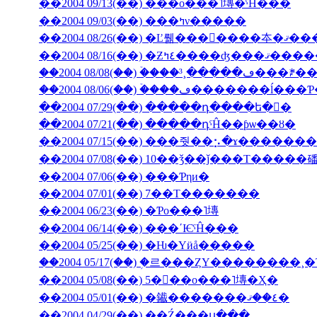
��2004 09/13(��) ���ο���˥塼�ˤĤ���
��2004 09/03(��) ���ߤν�����
��2004 08/26(��) �Ľ뤪���񤤿����
��2004 08/16(��) �Ƶ٤ߤ�
��2004 08/06(��) �ۡ���ڡ��
��2004 07/29(��) �����դ����ե�󥹤�
��2004 07/21(��) �����դˤĤ��ƥѡ��ȣ�
��2004 07/15(��) ���줫��⡢�ɤ������
��2004 07/08(��) 10��ǯ��ǰ���Τ�����
��2004 07/06(��) ���Ƥηи�
��2004 07/01(��) 7��Τ�������
��2004 06/23(��) �Ƥο���˥塼
��2004 06/14(��) ���ʹѤˤĤ���
��2004 05/25(��) �Ƕ�Υӥå�����
��2004 05/17(��) �֥르���ȤΥ��������
��2004 05/08(��) 5���ο���˥塼�Ҳ�
��2004 05/01(��) �䥫�������٤��ޤ�
��2004 04/29(��) ��Ź���ս���