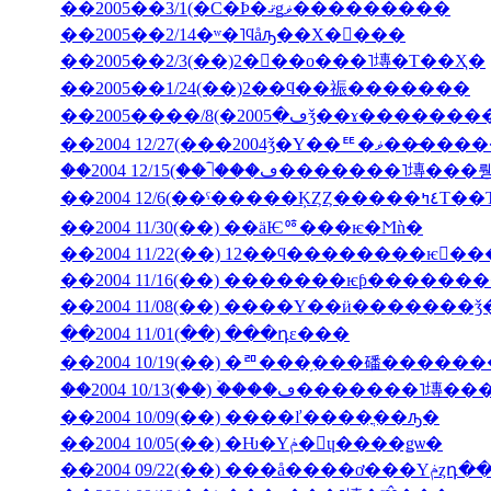
��2005��3/1(�С�Ϸ�ޤǥޥ���������
��2005��2/14�ʷ�˥ϥåԡ��Х�󥿥���
��2005��2/3(��)2���ο���˥塼�Τ��Ҳ�
��2005��1/24(��)2��ϥ��祳�������
��2004 12/27(���2004ǯ�Υ��ꥹ�ޥ��
��2004 12/6(��ˤ��
��2004 11/30(��) ��äѤꥷ���ѥ�Ϻǹ�
��2004 11/22(��) 12��ϥ��������ѥ󤬤�
��2004 11/16(��) �������ѥƥ�����
��2004 11/08(��) ����Υ��ӥ�������
��2004 11/01(��) ���դε���
��2004 10/19(��) �ꥨ���֥���磻����
��2004 10/13(��) �ۡ���ڡ����
��2004 10/09(��) ����ľ����ֳ��ԡ�
��2004 10/05(��) �Ƕ�Υݥ�󡦥ɥ����ǥѡ�
��2004 09/