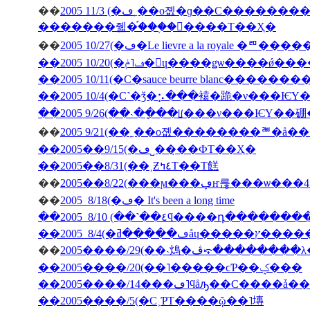
��
2005 11/3 (�ڡ˿��о졦�ɡ��С���������̳�ƻ������Х��ˤΥѥ���߾Ƥ�������Х��ˤΥ��塼
�������줿�֡���֥�󥽡����Τ��Ҳ�
��
2005 10/27(�ڡ�Le lievre a la 
��2005 10/20(�ڡ˥ݥ�󡦥ɥ����ǥѡ��
��2005 10/11(�С�sauce beurre blanc������
��2005 10/4(�С˺�ǯ�⡢���褤�跪�ν���Ѥ
��2005 9/26(��˴��ָ��ꡦ���ν���ѤΥ�
��
��2005��9/15(�ڡ˽���̣�ФΤ��Ҳ�
��2005��8/31(��˲Ƶ٤ߤΤ��Τ餻
��
��
2005 8/18(�ڡ� It's been a long time
��2005 8/10 (��˺��٤ϥ����դ�­��
��
2005����/29(��˴䲴�ڤ⤽�����
��2005����/20(��˥�����ϲƤ��ݤ���
��2005����/5(�С˲ƤΤ����ῷ��˥塼