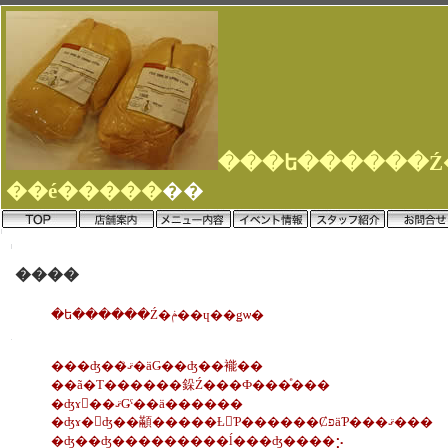
��é�����
��
����
�ե������Ź�ݥ��ɥ��ǥѡ�
���ʤ��ޤꤪ�äǤ��ʤ��褦��
��ã�Τ������䤪Ź���Ф���ͤ���
�ʤɤ򡢺��ޤǤˤ��ä������
�ʤɤ�򤨤ʤ��顢�����Ƚ񤤤Ƥ������ȻפäƤ���ޤ���
�ʤ��ʤ���������ĺ���ʤ����⡢