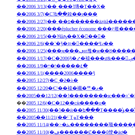
��2006 3/13(��˿���˥塼�Τ��Ҳ�
��2006 3/7(�С˥ե��殺��ι���
��2006 2/27(��˿��פ������äȥӥå����
��2006 2/20(���ép
��2006 2/15(��˥ϥåԡ��Х�󥿥��󡦣�
��2006 2/6(��˺�ǯ�⥢�󥳥����Ϥޤ��
��2006 1/25(���ϻ���ڥҥ륺�ѡ��ȣ
��2
��2006 1/9�ʷ�ˤ�����٤�
��2006 1/1(����2006����ǯ
��2005 12/27(�С˻�ʡ�λ�
��2005 12/20�ʲСˤ��褤�襯�ꥹ�ޥ�
��200
��
2005 12/6(�С�12��ϲܰм����о�
��2005 11/3
��2005��11/21(��ˤۤΤܤΤ���̣
��2005 11/10(�ڡ������Ȼ���ΰ㤤�äơ�