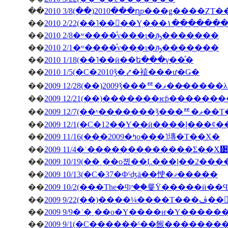
��
2010 3/8(��)2010���ղƿ���ǥ����ȤΤ
��
2010 2/22(��˥��󥳥��Υ
��
2010 2/8�ʷ����ͤν���ι�ԡ�������
��
2010 2/1�ʷ����ͤν���ι�ԡ�������
��
2010 1/18(��˥��ӥ��ե���γ��ͤ�
��
2010 1/5(�С�2010ǯ�⤤�褤���ư�Ǥ�
��
2009 12/28(��)2009ǯ
��
��
2009 12/7(��ˣ�
��
��
2009 11/16(���2009�ߤο���˥塼�Τ��Ҳ�
��
2009 11/4�ʿ�������������Σ��Х᥹
��
2009 10/19(��˿��о졦��Ļ���ļ��2���
��
2009 10/13(�С�37�Фˤʤä��㤤�ޤ�����
��
��
�ڤ��󤬽�����
��
2009 9/9�ʿ�˿��о�Υ����ҥ�Υ������
��
2009 9/1(�С������ˤ��餱�������