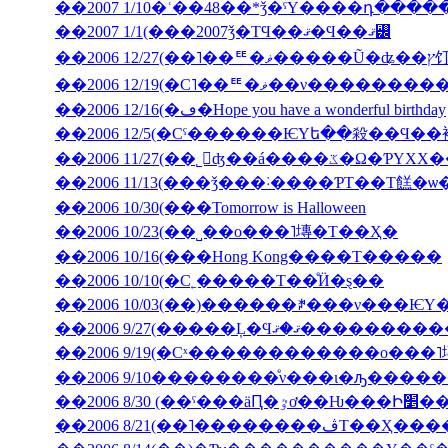
��2007 1/10�ʿ��48��*ǯ�ˤΥ����դ���
��2007 1/1(���2007ǯ�ΤϤ��ޤ�Ϥ��ޤ꡼
��2006 12
��2006 12/19(�С˥��ꥹ�ޥ�
��2006 12/16(�ڡ�Hope you have a wonderful birthday
��2006 11/27(��˾𤱤ʤ��á
��2006 11/13(���ǯ���˸����ƤΤ��Τ餻�ѡ
��2006 10/30(���Tomorrow is Halloween
��2006 10/23(��˽��ο���˥塼�Τ��Ҳ�
��2006 10/16(���Hong Kong����Τ�����
��2006 10/10(�С˿�����Τ��ͤӤ�ȿ��
��2006 9/27(�����Ļ
��2006 9/19(�Сˣ������������ο���
��2006 9/10��������ͤν���ι�ԡ����
��2006 8/30 (��ˤ���äԤ
��2006 8/21(��˥��