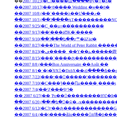
��
2007 10/23(�С˥����ա����Фȳ�Ʈ�δ�
��2007 10/17(��ˣȣ���� Wedding �ѡ��ȣ�
��2007 10/8 (��˺����λ��Ư���ޥ�
��2007 10/3 (��˥����դΤ���������NON J
��2007 9/25(�С˽��μ¤��ͥ��������
��2007 9/17(��ˤ���äƱĶ�˸����
��2007 9/10(��˥���ե��ȥꥨ�åȤäơ�
��2007 8/27(���The World of Peter Rabbit �
��2007 8/23(�ڡ�̩
��2007 8/15(���˺����ʤ��������
��2007 8/8 (���Bon Anniversaire ��Août ��
��2007 7/10(�С���ǯ���Ԥμ����˿����ι
��2007 7/4(��ˤȤ���ϥץ˥�
��2007 6/20 (��)�ե�󥹸�ŵ�
��2007 6/4 (��)����ߥåɥ����󎥥