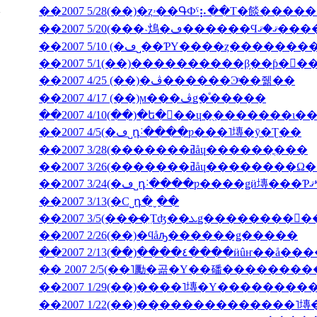
��2007 5/28(��)�ȥۥ��ԳФˤ⡦��Τ�餤�
��2007 5/20(���˴䲴�ڡ�
��2007 5/10 (�ڡ˽��ƤΥ����ȥ����
��2007 5/1(��)����������β֥��ƥ�󥯡
��2007 4/25 (��)�ڤ������Ͽͤ��줾��
��2007 4/17 (��)ϻ���ڤǥ�ͤ�����
��2007 4/5(�ڡ˽դ˸����ƿ���˥塼�ȳ�Ʈ��
��2007 3/28(�������ߥåɥ������ֳ���
��2007 3/26(�������ߥåɥ
��2007 3/13(�С˽դ�ˬ��
��2007 2/26(��)�ϥåԡ������ǥ�����
��2007 2/13(��)����٤����ӥ
�� 2007 2/5(��˥勵�곪�Υ��磻�������
��2007 1/22(��)��̣������������˥