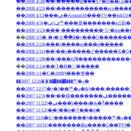
��2008 4/30(��)�����յפ��֤�Υץ�Ʊ
��2008 4/12���ڡ�Around30���ΤΥ��ƥʥ󥹤
��2008
��
2008 3/5�ʿ�)�ץ�ߥ��ࡦ���
��2008 2/24(���˥����ѥ���ư̵�����
��2008 2/11(��ˤ��ͻ�����⤦�����Х�
��
2008 1/14(��ˤΤ�Ӥ�ٲˤ�����
��2008 1/1�ʲС�2008ǯ���볫��
��2007 12/26�ʿ�˥�꡼��꡼���ꥹ�ޥ�
��2007 12/17�ʷ�˥��ꥹ�ޥ�&ǯ���˸
��2007 12/3(�
��2007 11/22(�ڡ���ͤν���ι�ԡ�Ǯ����
��2007 11/12(��˥��ӥ�ʳƮ���δ�
��2007
��200