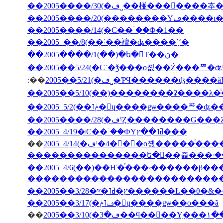
��2005����/20(��
��2005����/14(�С��ۤ��Ф�1��
��2005 ��/8(��˸��襢�ʥ����ʹ֤ʻ�
��2005����/1(��)�ե�󥹤Τ��ڻ�
��2005��5/24(�С˺�ǯ���о졦��Ź���ꥸ�ʥ
:��
2005��5/21(�ڡ˽�ƤϤ������ʤ
��2005����/28(�ڡˤȤ��������Ǥ�
��2005 4/19�ʲС��ۤ��ФΥߥ˥��ץ���
��
�������������������������
��2005��3/28�ʷ�˥ץ�ߥ�����
��2005��3/17(�ڡ˥ݥ�󡦥ɥ����ǥѡ��ο���ã
��
2005�