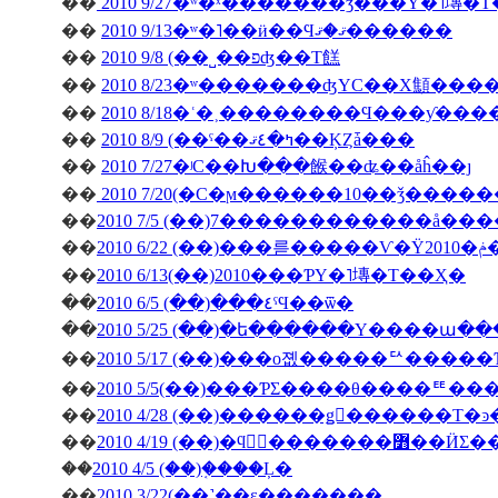
��
2010 9/27�ʷ�ˣ�������ǯ���Υ�˥塼�
��
2010 9/13�ʷ�˥��ӥ��Ϥޤ�ޤ������
��
2010 9/8 (��˽��פʤ��Τ餻
��
2010 8/23�ʷ�������ʤΥС��Х顦�
��
2010 8/18�ʿ�˲��������Ϥ���ƴ�
��
2010 8/9 (��ˤ��ߤ�٤ޤ��ĶȤǡ���
��
2010 7/27�ʲС��Խ���餱��ʥ��åĥ��ȷ
��
2010 7/20(�С�ϻ������10��ǯ����
��
2010 7/5 (��)7������������å��
��
��
2010 6/13(��)2010���ƤΥ�˥塼�Τ��Ҳ�
��
2010 6/5 (��)���٤ˤϤ��ѿ�
��
2010 5/25 (��)�ե������Υ����ա�
��
2010 5/17 (��)���о졦�����ꥢ����
��
2010 5/5(��)���ƤΣ����θ����ꥹ
��
��
2010 4/19 (��)�ϥ󥬥
��
2010 4/5 (��)�֤���Ļ�
��
2010 3/22(��˺��ε�������