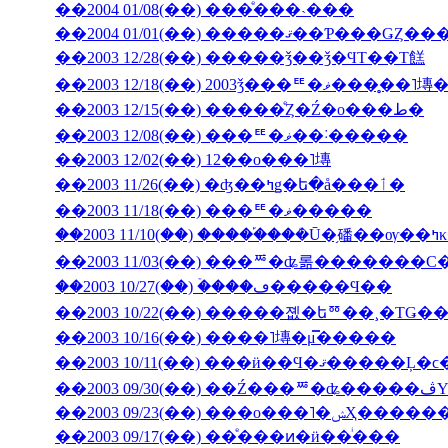
��2004 01/08(��) ���ͤ���˴���
��2003 12/28(��) �����ǯ��ǯ�ϤΤ��Τ餻
��2003 12/18(��) 2003ǯ���ꥹ�ޥ�
��2003 12/15(��) �����ͤȤ�Ź�ο���ط�
��2003 12/08(��) ���ꥹ�ޥ��˸�����
��2003 12/02(��) 12��ο���˥塼
��2003 11/26(��) �ʤ��ߤǥ�ե�å���ٲ�
��2003 11/18(��) ���ꥹ�ޥ�����
��200
��2003 11/03(��) ���ꥸ�ʥ롦�������С
��2003 10/27(��) �ۡ���ڡ�����Ϥ��
��2003 10/22(��) �����졦�եꥼ��¸�ΤǤ
��2003 10/16(��) ����˥塼�μ̿�����
��2003 09/23(��) �
��2003 09/17(��) ��ͤ���ͷ�ӥ��ͥ���