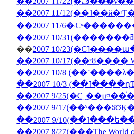
��2007 11/22
��2007 11/12(��˥��ӥ�ʳ
��
2007 10/23(�С˥���
��2007 10/17(��ˣȣ���� 
��2007 10/3 (��˥����դ
��2007 9/25(�С˽��μ¤�
��2007 9/17(��ˤ���äƱ
��2007 9/10(��˥���ե�
��2007 8/27(���The World