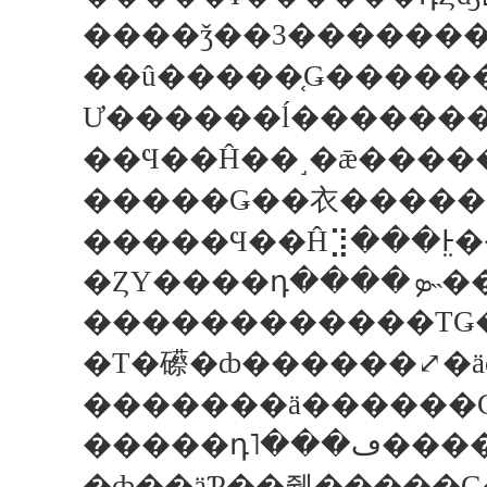
��û�����֤Ǥ������
Ư������ĺ������
��Ϥ��Ĥ��˼�ǣ����
�����Ǥ��衣������
�����Ϥ��Ĥ⣹���Ͱ̤
�ȤΥ
������������ΤǤ�
�Τ�礤�ȸ������⤢�äơ����٤�����Ź�ˤ虜�虜
�����դ
�ȸ��äƤ��줿�����Ǥ