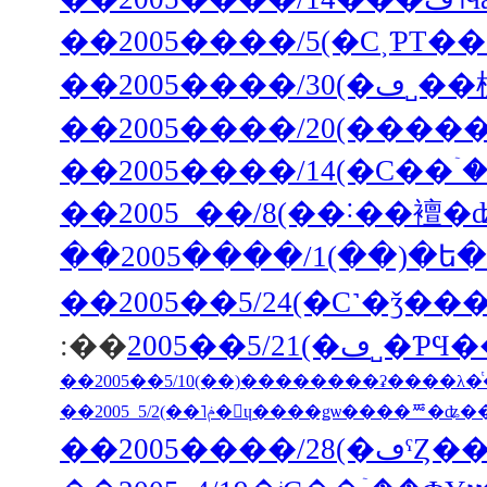
��2005����/5(�С˲ƤΤ�
��2005����/14(�С��ۤ
��2005 ��/8(��˸��襢�
��2005��5/24(�С˺�ǯ
:��
2005��
��2005