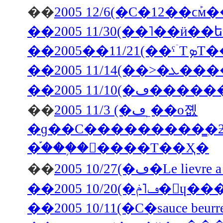
��
2005 12/6(�С�12��ϲܰ
��2005��11/21
��2005 11/10
��
2005 11/3 (�ڡ˿��о졦
�ɡ��С���������̳�ƻ������Х��ˤΥѥ
�֡���֥�󥽡����Τ��Ҳ�
��
2005 10/27
��2005 10
��2005 10/11(�С�sauce b