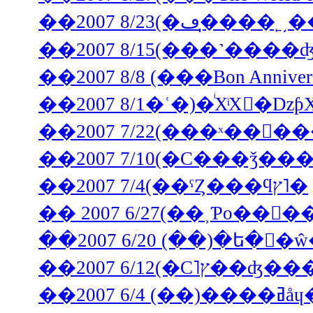
��2007 8/15(���˺�
��2007 8/8 (���Bon Annive
��2007 7/10(�С���ǯ�
��2007 7/4(��ˤȤ���ϥץ˥�
��2