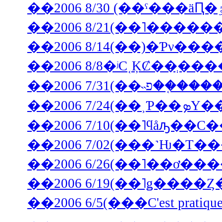
��2006 8/14(��)�Ƥν
��2006 8/8�ʲС˱ĶȻ��ְ�
��2006 7/10(��˥ϥåԡ�
��2006 6/5(���C'est prati