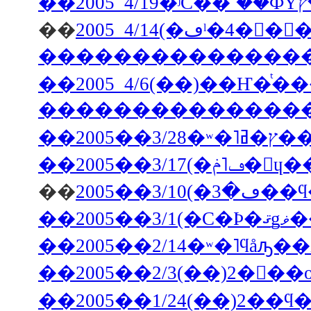
��
���������������
��2
��2005��3
��
��2
��2005��2/14�ʷ�˥ϥåԡ�
��2005��2/3(��)2��
��2005��1/24(��)2�