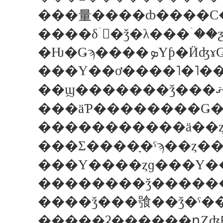
���量����ȸ����С�
����δۤ򣲣�ǯ�λ���ۤ�
�Ƕ�Ǥϡ���
���äƤ��������Ǥ�
�����������ä��
���Σ����ָ�ˤϡ��ȥ�
���Υ����ȥɡ���Υ��
��������ǯ�����
�����ʡ������դȤʤ