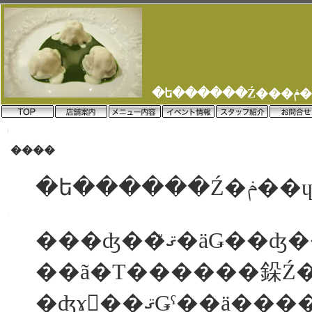
�ե����
��
Ź��
�
����
�ե�����
���ʤ��ޤꤪ�äǤ
��ã�Τ������䤪Ź
�ʤɤ򡢺��ޤǤˤ��ä�