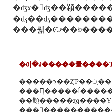
�ʤ��ʤ��������
���뤫
���Ԥ�����ĺ�����
�������������