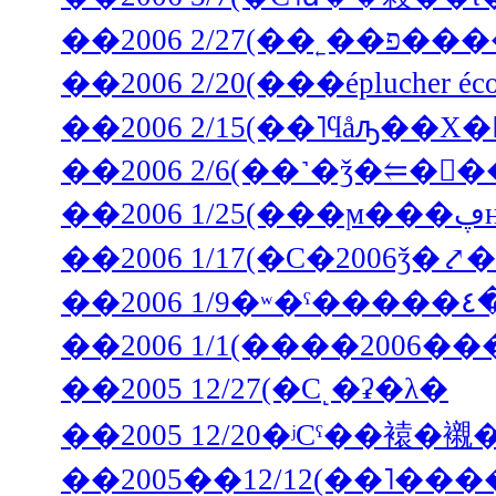
��2006 
��2006 2/15(��˥ϥåԡ��Х�
��2006 1/9�ʷ
��2006 1/1(����2006��
��2005 12/27(�С˻�ʡ�λ�