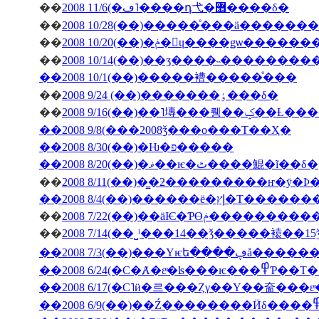
��
2008 11/6(�ڡ˥����դ⼷�޻����δ�
��
2008 10/28(��)�����ͤ���ä�����
��
2008 10/20(��)�ݥ�󎥥ɥ����ǥѡ
��
2008 10/14(��)��ӡ����˵��������
��2008 10/1(��)�����褿�����ͤ���
��
2008 9/24 (��)�������ٶ���δ�
��
2008 9/16(��)��˥塼
��2008 9/8(���2008ǯ���ο���Τ��Ҳ�
��2008 8/30(��)�Ƕ�פ�����
��2008 8/20(��)�ޥ��ѥ�ٹ����鯤�ĩ��δ�
��
��2008 8/4(��)���
��
2008 7/22(��)��äѤ�Ƥϴ
��
��2008 7/3(��
��2008 6/24(�С�Ⱥ�εͤ�ʪ�