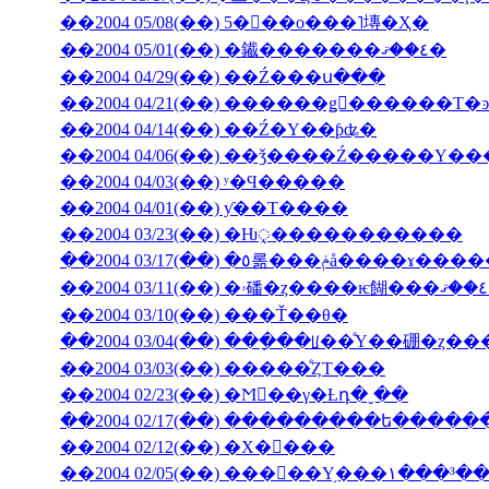
��2004 05/08(��) 5���ο���˥塼�Ҳ�
��2004 05/01(��) �䥫�������٤��ޤ�
��2004 04/29(��) ��Ź���ս���
��2004 04/14(��) ��Ź�Υ��ƥʥ�
��2004 04/06(��) ��ǯ����Ź�����
��2004 04/03(��) ʸ�Ϥ�����
��2004 04/01(��) ƴ��Τ����
��2004 03/23(��) �Ƕᤪ�����������
��2004 03/17(��) �٥롦���ݥå����ɤ
��2004 03/10(��) ���Ť��θ�
��2004 03/04(��) ���ָ��ꡦ��ͤΥ��硼�ȥ�
��2004 03/03(��) �����ͤȤΤ���
��2004 02/23(��) �Ϻ��γ�Ƚդ�ˬ��
��2004 02/17(��) ���������ե���
��2004 02/12(��) �Х�󥿥���
��2004 02/05(��) ���󥳥��Υ֥���١���³�