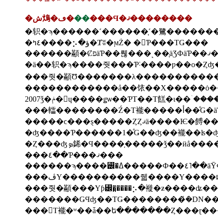
�ش䲴�ڡ�
��
���Ϥ�ޤ��������
�٤ߤ����⡢�ؤ�Ⱦʬ�ϻŻ� �򤷤Ƥ���ΤǤ���
����
�ä��轵�ϡ����줫���Ƥ˸����ƿ��о�Ȥʤ
���줫�顢Ʊ�������λ����������
��̣����������å��饻��Х�����ȯ�
2007ǯ�ݥ�󡦥ɥ����ǥѡ��ƤΤ��Τ餻�ι��ۤ��
���䡼�������
�ʤ����Ƥ������1�ͤǤ��ʤ��褦��ʪ�
���٤��Ƥ���ޤ���
������ϡ�
���줫�顢���Υƥ꡼�̤����⡢�褷�ƶ����ʥ�
���򤳤Τ褦�ʷ��ǡ��ե�������Ȥ���ɽ�