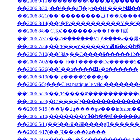
��2006 9/10��������ͤν���ι�ԡ����
��2006 8/30 (��ˤ���äԤ
��2006 8/21(��˥��
��2006 8/14(��)�Ƥν����������Υ��ˤ
��2006 8/8�ʲС˱ĶȻ��ְ����ѹ��Τ��Τ餻
��2006 7/3
��2006 7/10(��˥ϥåԡ��С����ǡ�����12�
��2006 6/26(��˥��ơ����ޥ޵�ʬ������
��2006 6/19(��˥ǥ����Ȥ���ؤ�
��2006 6/5(���C'est pratique le vélo ������
��2006 5/29(��˲Ƥˤ����ᡦ����������ӥ��塦
��2006 5/15 (��˥ݥ�󡦥ɥ����ǥѡ��
��2006 5/1 (��ˤ��褤�襴����ǥ󥦥����
��2006 4/17(��˻Ҷ��κ��λפ���
��2006 4/05(���ƣ�Ļ̼�Ÿ&��������ʤΤ