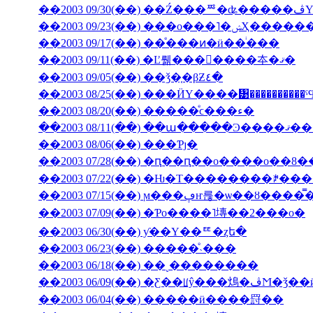
��2003 09/23(��) �
��2003 09/17(��) ��ͤ���ͷ�ӥ��ͥ���
��2003 09/11(��) �Ľ뤪���񤤿����夲�ޤ�
��2003 09/05(��) ��ǯ�֤�βƵ٤�
��2003 08/25(��) ���ӤΥ����᥹����������
��2003 08/20(��) �����ͤϲ���ء�
��2003 08/11(��) ��ա���
��2003 08/06(��) ���Ƥȷ�
��2003 07/28(��) �ԥ��ԥ��ο����о��8
��2003 07/22(��) �Ƕ�Τ��������ꎥ�
��2003 07/15(��) ϻ���ڥҥ륺�ѡ
��2003 07/09(��) �Ƥο����˥塼��2���о�
��2003 06/30(��) ƴ��Υ��ꥹ�ȥե�
��2003 06/23(��) �����ͤ˴���
��2003 06/18(��) ��˻��������
��2003 06/09(��
��2003 06/04(��) �����ӥ����罸��