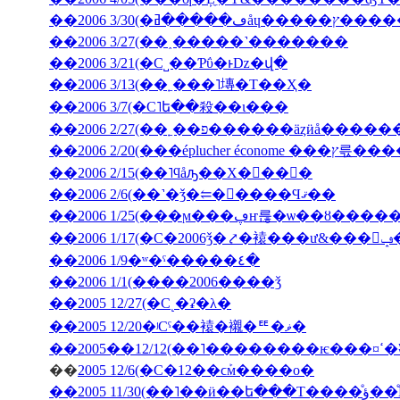
��2006 3/30(
��2006 3/27(��˰�­����˺�������
��2006 3/21(�С˽��Ƥΰ�ͱǲ�վ�
��2006 3/13(��˿���˥塼�Τ��Ҳ�
��2006 3/7(�С˥ե��殺��ι���
��2006 2/27(��˿��פ������äȥӥå����
��2006 2/20(���ép
��2006 2/15(��˥ϥåԡ��Х�󥿥��󡦣�
��2006 2/6(��˺�ǯ�⥢�󥳥����Ϥޤ��
��2006 1/25(���ϻ���ڥҥ륺�ѡ��ȣ
��2
��2006 1/9�ʷ�ˤ�����٤�
��2006 1/1(����2006����ǯ
��2005 12/27(�С˻�ʡ�λ�
��2005 12/20�ʲСˤ��褤�襯�ꥹ�ޥ�
��200
��
2005 12/6(�С�12��ϲܰм����о�
��2005 11/3