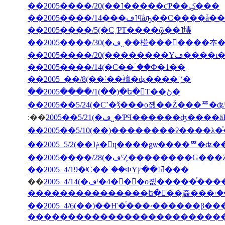
��2005����/20(��˥�����ϲƤ��ݤ���
��2005����/5(�С˲ƤΤ����ῷ��˥塼
��2005����/20(��
��2005����/14(�С��ۤ��Ф�1��
��2005 ��/8(��˸��襢�ʥ����ʹ֤ʻ�
��2005����/1(��)�ե�󥹤Τ��ڻ�
��2005��5/24(�С˺�ǯ���о졦��Ź���ꥸ�ʥ
:��
2005��5/21(�ڡ˽�ƤϤ������ʤ
��2005����/28(�ڡˤȤ��������Ǥ�
��2005 4/19�ʲС��ۤ��ФΥߥ˥��ץ���
��
�������������������������