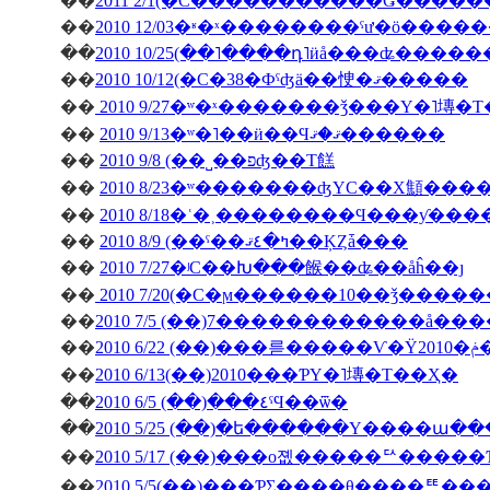
��
��
��
2010 10/25(��˥����դ˥ӥå���ʥ����
��
2010 10/12(�С�38�Фˤʤä��㤤�ޤ�����
��
2010 9/27�ʷ�ˣ�������ǯ���Υ�˥塼�
��
2010 9/13�ʷ�˥��ӥ��Ϥޤ�ޤ������
��
2010 9/8 (��˽��פʤ��Τ餻
��
2010 8/23�ʷ�������ʤΥС��Х顦�
��
2010 8/18�ʿ�˲��������Ϥ���ƴ�
��
2010 8/9 (��ˤ��ߤ�٤ޤ��ĶȤǡ���
��
2010 7/27�ʲС��Խ���餱��ʥ��åĥ��ȷ
��
2010 7/20(�С�ϻ������10��ǯ����
��
2010 7/5 (��)7������������å��
��
��
2010 6/13(��)2010���ƤΥ�˥塼�Τ��Ҳ�
��
2010 6/5 (��)���٤ˤϤ��ѿ�
��
2010 5/25 (��)�ե������Υ����ա�
��
2010 5/17 (��)���о졦�����ꥢ����
��
2010 5/5(��)���ƤΣ����θ����ꥹ