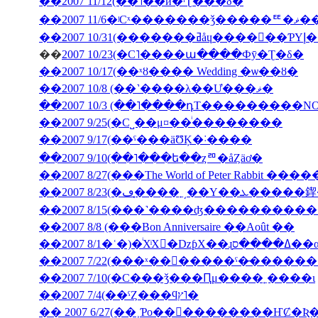
��2007 11/12(��˥��ӥ�ʳƮ���δ�
��2007
��200
��
2007 10/23(�С˥����ա����Фȳ�Ʈ�δ�
��2007 10/17(��ˣȣ���� Wedding �ѡ��ȣ�
��2007 10/8 (��˺����λ��Ư���ޥ�
��2007 10/3 (��˥����դΤ���������NON J
��2007 9/25(�С˽��μ¤��ͥ��������
��2007 9/17(��ˤ���äƱĶ�˸����
��2007 9/10(��˥���ե��ȥꥨ�åȤäơ�
��2007 8/27(���The World of Peter Rabbit �
��2007 8/23(�ڡ�̩
��2007 8/15(���˺����ʤ��������
��2007 8/8 (���Bon Anniversaire ��Août ��
��2007 7/10(�С���ǯ���Ԥμ����˿����ι
��2007 7/4(��ˤȤ���ϥץ˥�