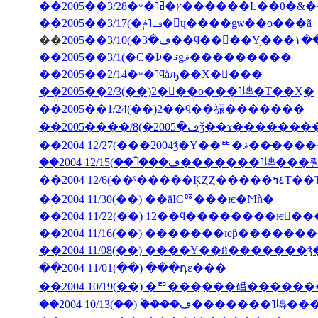
��2005��3/28�ʷ�˥ץ�ߥ�����
��2005��3/17(�ڡ˥ݥ�󡦥ɥ����ǥѡ��ο���ã
��
2005�
��2005��3/1(�С�Ϸ�ޤǥޥ���������
��2005��2/14�ʷ�˥ϥåԡ��Х�󥿥���
��2005��2/3(��)2���ο���˥塼�Τ��Ҳ�
��2005��1/24(��)2��ϥ��祳�������
��2004 12/27(���2004ǯ�Υ��ꥹ�ޥ��
��2004 12/6(��ˤ��
��2004 11/30(��) ��äѤꥷ���ѥ�Ϻǹ�
��2004 11/22(��) 12��ϥ��������ѥ󤬤�
��2004 11/16(��) �������ѥƥ�����
��2004 11/08(��) ����Υ��ӥ�������
��2004 11/01(��) ���դε���
��2004 10/19(��) �ꥨ���֥���磻����
��2004 10/13(��) �ۡ���ڡ����