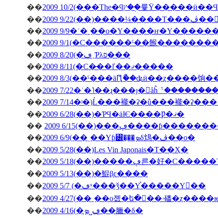
��
��
�ڤ��󤬽�����
��
2009 9/9�ʿ�˿��о�Υ����ҥ�Υ������
��
2009 9/1(�С������ˤ��餱�������
��
2009 8/20(�ڡ˲Ƥλפ���
��
2009 8/11(�С�̵��ľ��ޤ�����
��
2009 8/3(��ˤ���äԤꤪޯ��ʥӥ��ȥ����饷
��
2009 7/22�ʿ�˥��ɻ���ȷ�򥬥åĥ꣱������
��
2009 7/14�ʲ�)Ĺ���褦�ʡ�û���褦�ʡ���
��
2009 6/28(��)�ƤϤ�äѤ����Ƿ�ޤ�
��
2009 6/15(��)���ڥ����ƥ
��
2009 6/9(��˰��Υƥ꡼�̡��ܤδ䲴�ڤ��о�
��
2009 5/28(��)Les Vin Japonais�Τ��Ҳ�
��
2009 5/18(��)�����ڥ른�好�
��
2009 5/13(��)�鯤β֤ε����
��
2009 5/7 (�ڡˣ���ǯ�֤�Υ֡�����Υ��
��
2009 4/27(�
��
2009 4/16(�ڡ˽ܤ�̣�臘�δ�