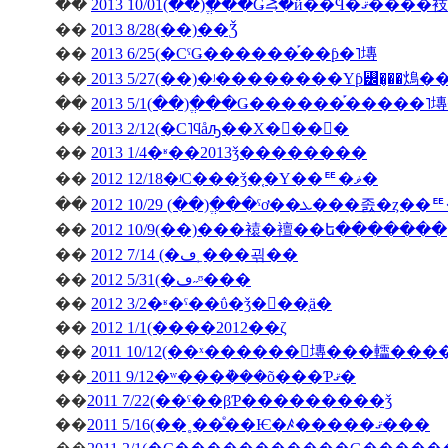
��
2013 10/01(��)�ֱ��Ǥ⥸�ӥ��Ϥ�ޤ����衼
��
2013 8/28(��)��Ǯ
��
2013 6/25(�СˤǤ������֡��ƥ�˥塼
��
2013 5/27(��)�ʲ��������Υƥ꡼�̡��䲴�
��
2013 5/1(��)�ֱ��Ǥ������֡�����
��
2013 2/12(�С˥ϥåԡ��Х�󥿥��󡦣�
��
2013 1/4�ʶ��2013ǯ��������
��
2012 12/18�ʲС���ǯ�֤�Υ��ꥹ�ޥ�
��
��
2012 10/9(��)���褤�襢��ե�������
��
2012 7/14 (�ڡ˿���괶��
��
2012 5/31(�ڡ˶ᶷ���
��
2012 3/2�ʶ�ˤ��ΰ�ǯ�򿶤��֤ä�
��
2012 1/1(����2012��ζ
��
2011 10/12(��ˣ������󥭥塼���䡼��
��
2011 9/12�ʷ���ܵ���õ���Ƥޤ�
��
2011 7/22(��ˤ��βƤ���������ǯ
��
2011 5/16(��˳��ͤ��Ѥ�ꤴ�����ޤ���