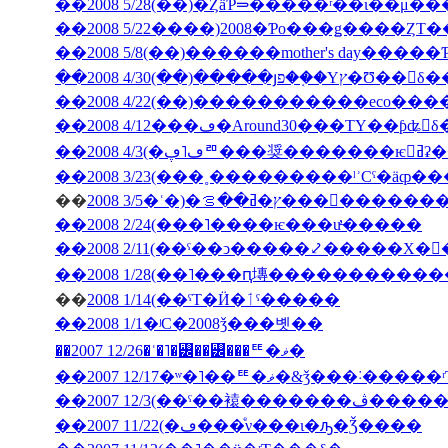
��2008 5/28(��)�ȤäƤ⥰�����ʳ��ι�
��2008 5/22����)2008�Ƥο���ǥ����ȤΤ
��2008 5/8(��)������mother's day���
��2008 4/30(��)�����յפ��֤�Υץ�Ʊ
��2008 4/12���ڡ�Around30���ΤΥ��ƥʥ󥹤
��2008
��
2008 3/5�ʿ�)�ץ�ߥ��ࡦ���
��2008 2/24(���˥����ѥ���ư̵�����
��2008 2/11(��ˤ��ͻ�����⤦�����Х�
��
2008 1/14(��ˤΤ�Ӥ�ٲˤ�����
��2008 1/1�ʲС�2008ǯ���볫��
��2007 12/26�ʿ�˥�꡼��꡼���ꥹ�ޥ�
��2007 12/17�ʷ�˥��ꥹ�ޥ�&ǯ���˸
��2007 12/3(�
��2007 11/22(�ڡ���ͤν���ι�ԡ�Ǯ����