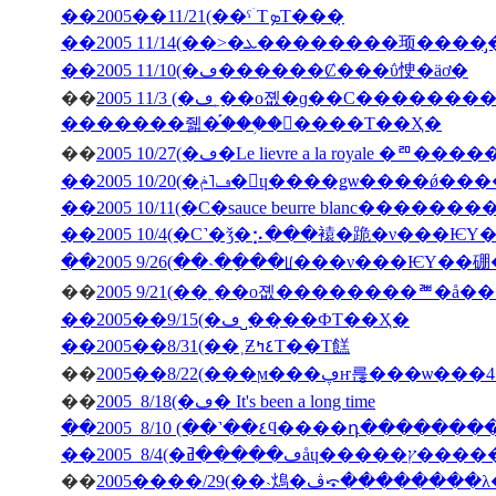
��2005��11/21(��ˤۤΤܤΤ���̣
��2005 11/10(�ڡ������Ȼ���ΰ㤤�äơ�
��
2005 11/3 (�ڡ˿��о졦�ɡ��С���������̳�ƻ������Х��ˤΥѥ���߾Ƥ�������Х��ˤΥ��塼
�������줿�֡���֥�󥽡����Τ��Ҳ�
��
2005 10/27(�ڡ�Le lievre a la 
��2005 10/20(�ڡ˥ݥ�󡦥ɥ����ǥѡ��
��2005 10/11(�С�sauce beurre blanc������
��2005 10/4(�С˺�ǯ�⡢���褤�跪�ν���Ѥ
��2005 9/26(��˴��ָ��ꡦ���ν���ѤΥ�
��
��2005��9/15(�ڡ˽���̣�ФΤ��Ҳ�
��2005��8/31(��˲Ƶ٤ߤΤ��Τ餻
��
��
2005 8/18(�ڡ� It's been a long time
��2005 8/10 (��˺��٤ϥ����դ�­��
��
2005����/29(��˴䲴�ڤ⤽�����