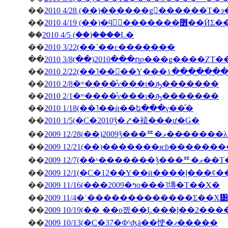
��
��
2010 4/19 (��)�ϥ󥬥
��
2010 4/5 (��)�֤���Ļ�
��
2010 3/22(��˺��ε�������
��
2010 3/8(��)2010���ղƿ���ǥ����ȤΤ
��
2010 2/22(��˥��󥳥��Υ
��
2010 2/8�ʷ����ͤν���ι�ԡ�������
��
2010 2/1�ʷ����ͤν���ι�ԡ�������
��
2010 1/18(��˥��ӥ��ե���γ��ͤ�
��
2010 1/5(�С�2010ǯ�⤤�褤���ư�Ǥ�
��
2009 12/28(��)2009ǯ
��
��
2009 12/7(��ˣ�
��
��
2009 11/16(���2009�ߤο���˥塼�Τ��Ҳ�
��
2009 11/4�ʿ�������������Σ��Х᥹
��
2009 10/19(��˿��о졦��Ļ���ļ��2���
��
2009 10/13(�С�37�Фˤʤä��㤤�ޤ�����