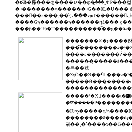
�פ碌�롢���ʤ����٤ʶ�̣�ȹ�꤬���˽ФƤ
�ޤ�������ϡ������ޤǤ�
�������⤪�ƹ����β
���͡��������ޤ�ˤ�Ȥ��᤮���Τ���Υ����ޤ�����Ƥ��ޤ��������鲰
����ء�������Ź�����󤬡����Ƥο��Ӵ�ǿ椤�����Ӥ򿩤٤Ƥߤ���̡����ο��Ӵ郎
������̣�����ä��
�륵��衼
�ΣɣȰ��Ͽ��Ӵ���ޤ�ˤ����⤵���Τǹ������Ƥߤ��Ȥ����������դ���ƻ�ο椤
��������������
�फ�����Ρ�������
�Ƕᡢ�����դˤϡ����Ѥ
��������ä����ʤ��Τǡ����ˤ˻�
괶��¸�ߴ����ɤ��Ǥ�