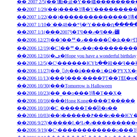
�� 2007 2/5(��˥勵�곪�Υ��磻�������
��2007 1/22(��)��̣������������˥
��2007 1/10�ʿ��48��*ǯ�ˤΥ����դ���
��2007 1/1(���2007ǯ�ΤϤ��ޤ�Ϥ��ޤ꡼
��2006 12
��2006 12/19(�С˥��ꥹ�ޥ�
��2006 12/16(�ڡ�Hope you have a wonderful birthday
��2006 11/27(��˾𤱤ʤ��á
��2006 11/13(���ǯ���˸����ƤΤ��Τ餻�ѡ
��2006 10/30(���Tomorrow is Halloween
��2006 10/23(��˽��ο���˥塼�Τ��Ҳ�
��2006 10/16(���Hong Kong����Τ�����
��2006 10/10(�С˿�����Τ��ͤӤ�ȿ��
��2006 9/27(�����Ļ
��2006 9/19(�Сˣ������������ο���