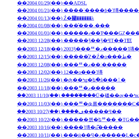
��2004 01/29(��) ̴��ADSL
��2004 01/13(��) Ź�⹩��̵����λ
��2004 01/08(��) ���ͤ���˴���
��2003 12/28(��) �����ǯ��ǯ�ϤΤ��Τ餻
��2003 12/18(��) 2003ǯ���ꥹ�ޥ�
��2003 12/15(��) �����ͤȤ�Ź�ο���ط�
��2003 12/08(��) ���ꥹ�ޥ��˸�����
��2003 12/02(��) 12��ο���˥塼
��2003 11/26(��) �ʤ��ߤǥ�ե�å���ٲ�
��2003 11/18(��) ���ꥹ�ޥ�����
��200
��2003 11/03(��) ���ꥸ�ʥ롦�������С
��2003 10/27(��) �ۡ���ڡ�����Ϥ��
��2003 10/22(��) �����졦�եꥼ��¸�ΤǤ
��2003 10/16(��) ����˥塼�μ̿�����