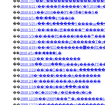
��
2010 7/5 (��)7������������å��
��
��
2010 6/13(��)2010���ƤΥ�˥塼�Τ��Ҳ�
��
2010 6/5 (��)���٤ˤϤ��ѿ�
��
2010 5/25 (��)�ե������Υ����ա�
��
2010 5/17 (��)���о졦�����ꥢ����
��
2010 5/5(��)���ƤΣ����θ����ꥹ
��
��
2010 4/19 (��)�ϥ󥬥
��
2010 4/5 (��)�֤���Ļ�
��
2010 3/22(��˺��ε�������
��
2010 3/8(��)2010���ղƿ���ǥ����ȤΤ
��
2010 2/22(��˥��󥳥��Υ
��
2010 2/8�ʷ����ͤν���ι�ԡ�������
��
2010 2/1�ʷ����ͤν���ι�ԡ�������
��
2010 1/18(��˥��ӥ��ե���γ��ͤ�
��
2010 1/5(�С�2010ǯ�⤤�褤���ư�Ǥ�
��
2009 12/28(��)2009ǯ
��