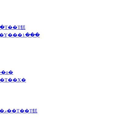
��Τ��Τ餻
2014 2/18(��)��������ǯ�ǡ����󥳥��Υ֥���١���
��о�
˥塼�Τ��Ҳ�
2012 10/29 (��)�ֱ��ˤơ��ܥ���졼�ȥ��ꥹ�ޥ��Τ��Τ餻