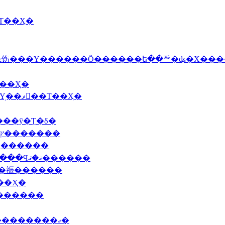
С�����Τ��Ҳ�
�˿��о졦�ե�󥹻��ۥ磻�ȥ����ѥ饬���Υ������Ȏ������ե��ꥸ�ʥ�
��ޤΥߥ�ե���Τ��Ҳ�
2009 4/1(��)�����ۥ磻�ȥ����ѥ饬���Υ֥��ޥ󥸥��Τ��Ҳ�
9 3/19(��)��뻺��̵�����ιȤ����ޤ���ȳ�Ʈ�δ�
2009 3/12(��)��������˷�ϻ���̿���ץ�������
�ʤ������
2009 2/16(��)2009ǯ�ǡ����󥳥��Υ֥���١����Ϥޤ�ޤ������
���祳������
Τ��Ҳ�
褤������
2009 1/1(�ڡ�2009ǯ�����ޤ��Ƥ���ǤȤ��������ޤ�