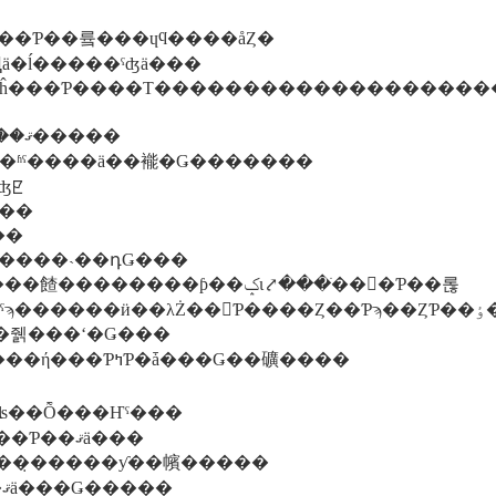
�ͤ��Ԥ���Ƥ��륰���ɥϥ����åȤ�
ƹԤä�ĺ�����ˤʤä���
����Τ��������������������������������äƤߤ�
�פ鷺�����֤�˺��ƻפ��ä���ˤ��Ǥ��ޤ��ޤ�����
դ��勞���ޤ�ǥ�����ߤ����ʱˤ����ä��褦�Ǥ�������
�����ڤ��ʤꡢ
ä��ΤǤ���
֤�Ǥ���
�����˴��դǤ���
����ǯ���ޤǵ٤ޤ���ĥ�줽���ʻ�Ǥ���
���ͤ���줿�����������ݡ��ĤǴ���ή���ƤߤƤ�ǡ���Ǥ��礦����
�ͤ����繥ʪ��Ȭ���Ҥˤ���
���ݥ�󤵤�Υ�������ȥޥ������ĺ���Ƥ��ޤä���
�Τ��ۻҤϡ������ˤ��Ŀ��٤Ƥ���̣�����ƴ��㡦�����
�����Ĥĺ����쵤���������٤Ƥ��ޤä���Ǥ�����