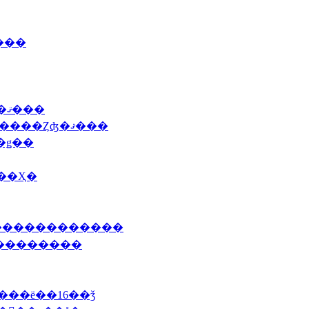
����
2011 2/1(�С�����������Ǥ������ޤ���
2010 12/03�ʶ�ˣ��������ˤư�ö���������Ȥʤ�ޤ���
��ǥ��
Τ��Ҳ�
��������������
����������
����ë��16��ǯ