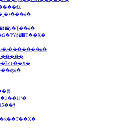
������ǯ���ꥹ�ޥ��Τ����餻
2009 12/1(�С�12��Υ��ӥ����ļ���ȼ��˷�ޤ���δ�
����ȳ�Ʈ��δ�
�Ω�ƤΥƥ꡼�̤Τ��Ҳ�
2009 10/2(���The�ϥץ��֥륯Ÿ�����ӥ��Ϥޤ�ޤ�������δ�
2009 9/22(��)����¼����Τ��
�ͥåȤΤ��Ҳ�
���ʤδ�
���롩
���Ͻ��Ҥʻ�
15��ǯ
��������ҡ��Τ��Ҳ�