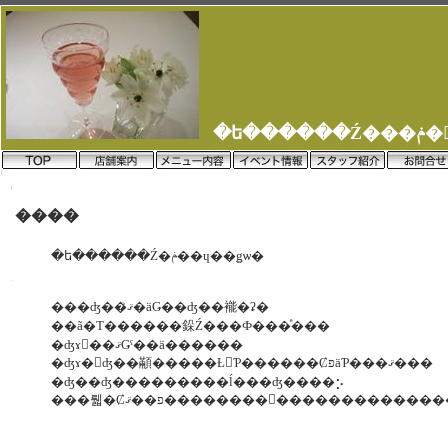
�ե�
����
�ե������Ź�ݥ��ɥ��ǥѡ�
���ʤ��ޤꤪ�äǤ��ʤ��褦�ʡ�
��ã�Τ������䤪Ź���Ф���ͤ���
�ʤɤ򡢺��ޤǤˤ��ä������
�ʤɤ�򤨤ʤ��顢�����Ƚ񤤤Ƥ������ȻפäƤ���ޤ���
�ʤ��ʤ���������ĺ���ʤ����⡢
���뤫�Ȼפ��ޤ��������򤪤��������