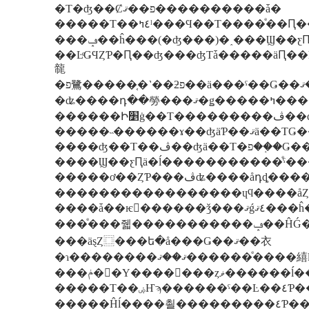
�Τ�ʤ��Ȼפ��ޤ����������ǡ�
�����Τ��٤ߤˡ���Ϥ��Τ���
���ݡ��ĥ���(�ʤ���)�˰���Ϣ��
��ĿͤǤϤȤƤ�Ԥ��ʤ���ʤΤǡ�����äԤ��ĥ���Ƥ
㡣
�ʥ����
������Ի׵ġ��Τ����
�����˵������ɤ��ʤäƤ��ޤ
����ʤ��Τ��ڤ��ʤä��Τ�פ��
����Ϣ��ƹԤä�ĺ�����������ͤˤ�
�����ơ��ȤƤ���ڤʥ����åդȡ������餷��������ƥ��ݤι⤤���ֺ��򤵤�Ƥ��롢
����ǡ��ѥ��
���äȿȤ⿴���ե�å���Ǥ��ޤ��衣
�ɿ��������ޤ��ޤ�����
����