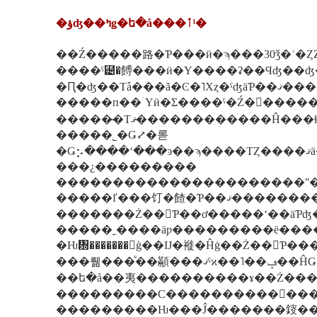
�ؤʤ��ߤǥ�ե�å���ٲˡ�
��Ź�����路�Ƥ���ӥ�ϡ���30ǯ�ʾ�Ȥ
����ˤ⹴�餺���ӥ�Υ����ʡ��Ϥʤ��ʤ
�Ԥ�ʤ��Τǡ���ã�Ͼ�˥Хȥ�ˤʤäƤ��ޤ���
�����̴�Τޤ�̴�����������
�����˾�Ǥ⤢�롣
�Ǥ
���¿���������
�������Ż��򤷤Ƥ��ơ�����ʻ��äƤ
�����˿����äƿ���������ë���
�Ƕ᤽�������򣱤ģ��Ĳ�褷�Ĥġ��Ż��򤷤Ƥ��
���뤪���ͤ��
��ե�å��夷����������ɤ��Ż���
���������Ƕ���Ĵ�������䤹��