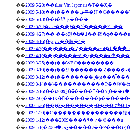
��
2009 5/28(��)Les Vin Japonais�Τ��Ҳ�
��
2009 5/18(��)�����ڥ른�好�
��
2009 5/13(��)�鯤β֤ε����
��
2009 5/7 (�ڡˣ���ǯ�֤�Υ֡�����Υ��
��
2009 4/27(�
��
2009 4/16(�ڡ˽ܤ�̣�臘�δ�
��
2009 4/7(��)���о�ιȤ��
��
��
2009 3/25(��)�ˡ�WBC��������
��
200
��
��
2009 3/1(��)�����������Ƥ��礭
��
��
2009 2/6(��˥Х�󥿥���˸����ƥ����
��
2009 1/26(��)��������ǯ����˥塼�
��
2009 1/20(�С���������������
��
2009 1/12(���2009����ǯ�⤤�褤���ư
��