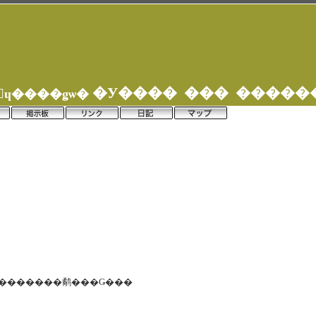
�У���� ��� �����
�����Ź���ݥ�󎥥ɥ����ǥѡ�
������������鹬���Ǥ���