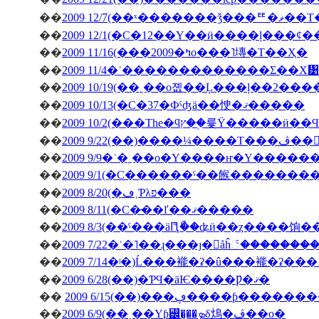
��
2009 12/7(��ˣ�
��
��
2009 11/16(���2009�ߤο���˥塼�Τ��Ҳ�
��
2009 11/4�ʿ�������������Σ��Х᥹
��
2009 10/19(��˿��о졦��Ļ���ļ��2���
��
2009 10/13(�С�37�Фˤʤä��㤤�ޤ�����
��
��
�ڤ��󤬽�����
��
2009 9/9�ʿ�˿��о�Υ����ҥ�Υ������
��
2009 9/1(�С������ˤ��餱�������
��
2009 8/20(�ڡ˲Ƥλפ���
��
2009 8/11(�С�̵��ľ��ޤ�����
��
2009 8/3(��ˤ���äԤꤪޯ��ʥӥ��ȥ����饷
��
2009 7/22�ʿ�˥��ɻ���ȷ�򥬥åĥ꣱������
��
2009 7/14�ʲ�)Ĺ���褦�ʡ�û���褦�ʡ���
��
2009 6/28(��)�ƤϤ�äѤ����Ƿ�ޤ�
��
2009 6/15(��)���ڥ����ƥ
��
2009 6/9(��˰��Υƥ꡼�̡��ܤδ䲴�ڤ��о�