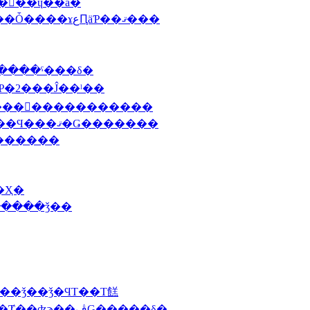
����ɥ��å�
2010 6/22 (��)���륻�����Ѵ�Ÿ2010�ݥ��Ȱ����ɤعԤäƤ��ޤ���
�����ˤ���δ�
�Ƥ�2���Ĵ��ˡ��
�����󡦥�����������
2010 4/28 (��)������ǥ󥦥������Τ�ͽ��Ϥ���ޤ�Ǥ�������
꡼�������߻��ӤΣ�������
��Ҳ�
֥���١�����������ǯ��
���ꥹ�ޥ���̵����λ��ǯ��ǯ�ϤΤ��Τ餻
2009 12/21(��)�������ѥƥ��������Ⱦ��ʤϡ��ڤǤ�����δ�