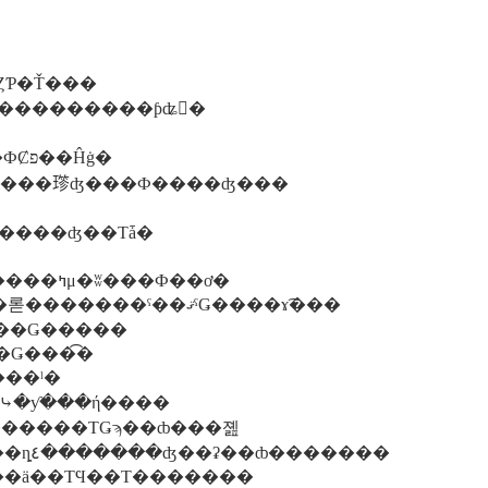
ȤƤ�Ť���
���������ƥʥ󥹤�
�����п��ۤΥӥ�Σ����ˤ�Ź�򹽤�����ФȻפ��Ĥġ�
Ĥ���ɬ���𤨤ʤ���Ф����ʤ���
⡢����ʻ���ͽ��ϡ����ΤȤ����ޤä����ʤ��Τǡ�
���������������������­�ʺ����ߤμ�ʬ���Ф��ơ�
�����ľ���饤�餷�Ƥ��ޤ��������롣�������ˤ��ޤˤǤ����ɤ͡���
ʤ��Ǥ�����
�Ǥ���͡�
���ˡ�
顢���ޤˤϰ��˥��ݡ��ĤǤ⤷�ƴ���ή����
�����ΤǤϡ��ȸ���졢
���������С��������������ȵ٤�������ʤ��ʡ��ȸ�������
�ä��ΤϤ��Τ�������