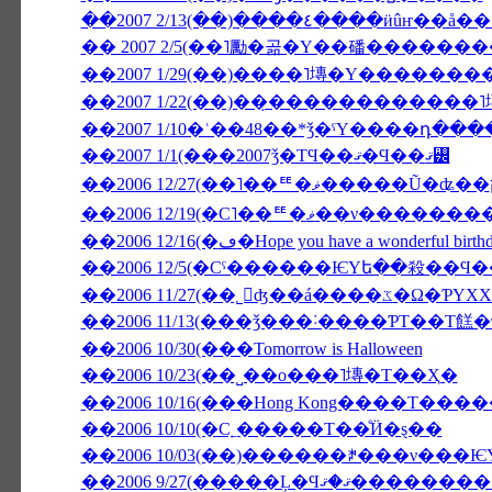
��2007 2/13(��)����٤��
�� 2007 2/5(��˥勵�곪�Υ��磻�����
��2007 1/22(��)��̣������������
��2007 1/10�ʿ��48��*ǯ�ˤΥ����դ��
��2007 1/1(���2007ǯ�ΤϤ��ޤ�Ϥ��ޤ꡼
��2006 12/19(�С˥��ꥹ�
��2006 12/16(�ڡ�Hope you have a wonderful birt
��2006 11/27(��˾𤱤
��2006 11/13(���ǯ���˸����ƤΤ��Τ餻
��2006 10/30(���Tomorrow is Halloween
��2006 10/23(��˽��ο���˥塼�Τ��Ҳ�
��2006 10/16(���Hong Kong����Τ���
��2006 10/10(�С˿�����Τ��ͤӤ�ȿ��
��2006 9/27(����