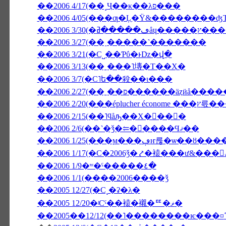
��2006 4/17(��˻Ҷ��κ��λפ���
��2006 4/05(���ƣ�Ļ̼�Ÿ&��������
��2006 3/
��2006 3/27(��˰�­����˺�������
��2006 3/21(�С˽��Ƥΰ�ͱǲ�վ�
��2006 3/13(��˿���˥塼�Τ��Ҳ�
��2006 3/7(�С˥ե��殺��ι���
��2006 2/27(��˿��פ������äȥӥå��
��2006 2/20(
��2006 2/15(��˥ϥåԡ��Х�󥿥��󡦣�
��2006 2/6(��˺�ǯ�⥢�󥳥����Ϥޤ��
��2006 1/25(���ϻ���ڥҥ륺�ѡ
��2006 1/9�ʷ�ˤ�����٤�
��2006 1/1(����2006����ǯ
��2005 12/27(�С˻�ʡ�λ�
��2005 12/20�ʲСˤ��褤�襯�ꥹ�ޥ�