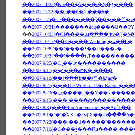
��2007 11/22(�ڡ���ͤν���ι�ԡ�Ǯ����
��2007 11/12(��˥��ӥ�ʳƮ���δ�
�
��
2007 10/23(�С˥����ա����Фȳ�Ʈ�δ�
��2007 10/17(��ˣȣ���� Wedding �ѡ��ȣ�
��2007 10/8 (��˺����λ��Ư���ޥ�
��2007 10/3 (��˥����դΤ���������NON
��2007 9/25(�С˽��μ¤��ͥ��������
��2007 9/17(��ˤ���äƱĶ�˸����
��2007 9/10(��˥���ե��ȥꥨ�åȤäơ�
��2007 8/27(���The World of Peter Rabbit
��2007 8/23(�
��2007 8/15(���˺����ʤ�������
��2007 8/8 (���Bon Anniversaire ��Août ��
��2007 7/10(�С���ǯ���Ԥμ����˿���