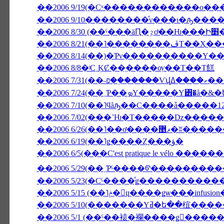
��2006 9/19(�Сˣ������������ο�
��2006 9/10��������ͤν���ι�ԡ���
��2006 
��2006 8/21(��
��2006 8/14(��)�Ƥν����������Υ�
��2006 8/8�ʲС˱ĶȻ��ְ����ѹ��Τ��Τ餻
��2006 
��2006 7/10(��˥ϥåԡ��С����ǡ�����1
��2006 6/26(��˥��ơ����ޥ޵�ʬ��
��2006 6/19(��˥ǥ����Ȥ���ؤ�
��2006 6/5(���C'est pratique le vélo ����
��2006 5/29(��˲Ƥˤ����ᡦ����������ӥ�
��2006 5/15 (��˥ݥ�󡦥ɥ����ǥѡ
��2006 5/1 (��ˤ��褤�襴����ǥ󥦥���