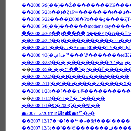
��2008 5/28(��)�ȤäƤ⥰�����ʳ��
��2008 5/22����)2008�Ƥο���ǥ����Ȥ
��2008 5/8(��)������mother's day�
��2008 4/30(��)�����յפ��
��2008 4/12���ڡ�Around30���ΤΥ��ƥʥ
�
��
ࡦ���󥳥����������о���
��2008 2/24(���˥����ѥ���ư̵�����
��2008 2/11(��ˤ��ͻ�����⤦�����Х
��
2008 1/14(��ˤΤ�Ӥ�ٲˤ�����
��2008 1/1�ʲС�2008ǯ���볫��
��2007 12/26�ʿ�˥�꡼��꡼���ꥹ�ޥ�
��2007 12/17�ʷ�˥��ꥹ�ޥ�&ǯ�
��2007 12