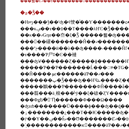
���뤫�Ȼפ��ޤ��������򤪤�������
�ؾ�Ǯ��
�Ƕᡢ��̤�ǯ��ˤʤ�ȼ㤤�ͤ��Ƴ�������
���κݡ��ɤ��פ��Τ����λ
���򤤰��礭�����
���ºݥ����ӥ��λ��ʤ����˶���
�ɤ����Ƥ⼫ʬ�Ͼ��褳
���ʤꤿ������Ȥ�����ɸ������Ҥϼ����Ȥ����ؤӤ�������
�����Ƥ��Ƥ�������Ĺ���ᤤ�ΤǤ
��Ĥ����ܤε������äƤ��ޤ���
�������پ�Ǯ���ʤ
���翦���ä˲桹���ͤʶȳ��ξ�硢�ȤΥ���
���Фǥե�󥹤˹Ԥ������Ф���Ω����
�ʤɤȸ�������Ū����ɸ���ʤ��ȡ�
�
�ʹ֤�����������