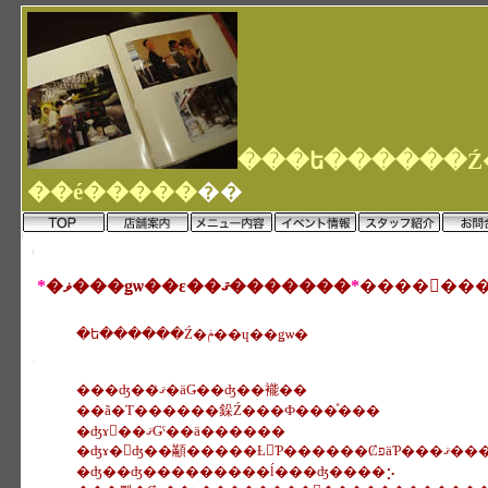
��é�����
��
*
�ޥ���ǥѡ��ε��ޤ�������
*
�ե������Ź�ݥ��ɥ��ǥѡ�
���ʤ��ޤꤪ�äǤ��ʤ��褦��
��ã�Τ������䤪Ź���Ф���ͤ���
�ʤɤ򡢺��ޤǤˤ��ä������
�ʤɤ�򤨤ʤ��顢�����Ƚ񤤤Ƥ������ȻפäƤ���
�ʤ��ʤ���������ĺ���ʤ����⡢