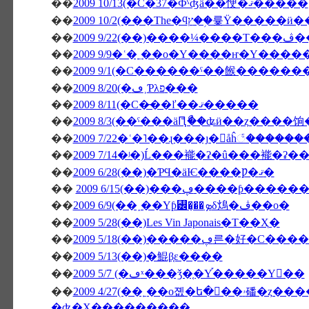
��
2009 10/13(�С�37�Фˤʤä��㤤�ޤ�����
��
��
�����
��
2009 9/9�ʿ�˿��о�Υ����ҥ�Υ����
��
2009 9/1(�С������ˤ��餱�����
��
2009 8/20(�ڡ˲Ƥλפ���
��
2009 8/11(�С�̵��ľ��ޤ�����
��
2009 8/3(��ˤ���äԤꤪޯ��ʥӥ��ȥ����
��
2009 7/22�ʿ�˥��ɻ���ȷ�򥬥åĥ꣱����
��
2009 7/14�ʲ�)Ĺ���褦�ʡ�û���褦�ʡ�
��
2009 6/28(��)�ƤϤ�äѤ����Ƿ�ޤ�
��
2009 6/15(��)���ڥ���
��
2009 6/9(��˰��Υƥ꡼�̡��ܤδ䲴�ڤ��о�
��
2009 5/28(��)Les Vin Japonais�Τ��Ҳ�
��
2009 5/18(��)�����ڥ른�
��
2009 5/13(��)�鯤β֤ε����
��
2009 5/7 (�ڡˣ���ǯ�֤�Υ֡�����Υ��
��
2009 4/27(��˿��о졦�ե�󥹻��ۥ磻�ȥ����ѥ饬���Υ������Ȏ������ե��ꥸ
�ʥ�Х���������