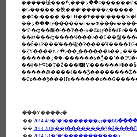
�Ǥ����� �㤤���ˤ�����Ȥ�����
�㤭�ʤ��麣�˸��Ƥ��衼�Ȼ
��äƽ���ʤ����Ϥ���
��ĥ�äƤ���ͤ���礷�Ƥ����ͤϤ����ΤǤ
������̤ޤ��ٶ������ƾ�Ǯ�
����̤�褢����ã���Ǯ��������Ż�
���Υ����ȥ�
��
2014 4/9�ʿ�)�������ȥӡ��եե��
��
��
2014 1/1�ʿ�ˣ�����������ö