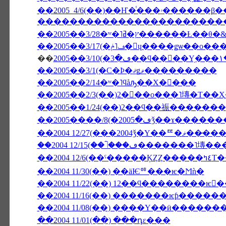
������������������������
��2005��3/28�ʷ�˥ץ�ߥ���
��2005��3/17(�ڡ˥ݥ�󡦥ɥ����ǥѡ��ο��
��
2
��2005��3/1(�С�Ϸ�ޤǥޥ���������
��2005��2/14�ʷ�˥ϥåԡ��Х�󥿥���
��2005��2/3(��)2���ο���˥塼�Τ��
��2005��1/24(��)2��ϥ��祳�������
��2004 12/27(���2004ǯ�Υ�
��2004 12/
��2004 11/30(��) ��äѤꥷ���ѥ�Ϻǹ�
��2004 11/22(��) 12��ϥ��������ѥ
��2004 11/16(��) �������ѥƥ���
��2004 11/08(��) ����Υ��ӥ������
��2004 11/01(��) ���դε���