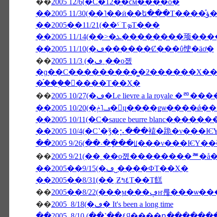
��
2005 12/6(�С�12��ϲܰм����о�
��200
��2005��11/21(��ˤۤΤܤΤ���̣
��2005 11/10(�ڡ������Ȼ���ΰ㤤�äơ�
��
2005 11/3 (�ڡ˿��о졦
�ɡ��С���������̳�ƻ������Х��ˤΥѥ���߾Ƥ�������Х��ˤΥ�
�֡���֥�󥽡����Τ��Ҳ�
��
2005 10/27(�ڡ�Le lievre a l
��2005 10/20(�ڡ˥ݥ�󡦥ɥ����ǥѡ
��2005 10/11(�С�sauce beurre blanc����
��2005 10/4(�С˺�ǯ�⡢���褤�跪�ν���
��2005 9/26(��˴��ָ��ꡦ���ν���Ѥ
��
��2005��9/15(�ڡ˽���̣�ФΤ��Ҳ�
��2005��8/31(��˲Ƶ٤ߤΤ��Τ餻
��
��
2005 8/18(�ڡ� It's been a long time
��2005 8/10 (��˺��٤ϥ����դ�