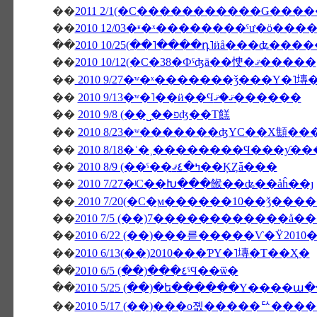
��
��
��
2010 10/25(��˥����դ˥ӥå���ʥ���
��
2010 10/12(�С�38�Фˤʤä��㤤�ޤ�����
��
2010 9/27�ʷ�ˣ�������ǯ���Υ�˥塼
��
2010 9/13�ʷ�˥��ӥ��Ϥޤ�ޤ������
��
2010 9/8 (��˽��פʤ��Τ餻
��
2010 8/23�ʷ�������ʤΥС��Х顦
��
2010 8/18�ʿ�˲��������Ϥ���ƴ
��
2010 8/9 (��ˤ��ߤ�٤ޤ��ĶȤǡ���
��
2010 7/27�ʲС��Խ���餱��ʥ��åĥ��ȷ
��
2010 7/20(�С�ϻ������10��ǯ���
��
2010 7/5 (��)7������������å
��
��
2010 6/13(��)2010���ƤΥ�˥塼�Τ��Ҳ�
��
2010 6/5 (��)���٤ˤϤ��ѿ�
��
2010 5/25 (��)�ե������Υ����
��
2010 5/17 (��)���о졦�����ꥢ���