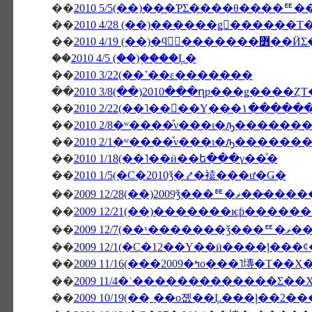
��
2010 5/5(��)���ƤΣ����θ����
��
��
2010 4/19 (��
��
2010 4/5 (��)�֤���Ļ�
��
2010 3/22(��˺��ε�������
��
2010 3/8(��)2010���ղƿ���ǥ����Ȥ
��
2010 2/22(��˥��
��
2010 2/8�ʷ����ͤν���ι�ԡ������
��
2010 2/1�ʷ����ͤν���ι�ԡ������
��
2010 1/18(��˥��ӥ��ե���γ��ͤ�
��
2010 1/5(�С�2010ǯ�⤤�褤���ư�Ǥ�
��
2009 12/28(��)20
��
��
2009 12/
��
��
2009 11/16(���2009�ߤο���˥塼�Τ��Ҳ
��
2009 11/4�ʿ�������������Σ��Х
��
2009 10/19(��˿��о졦��Ļ���ļ��2�