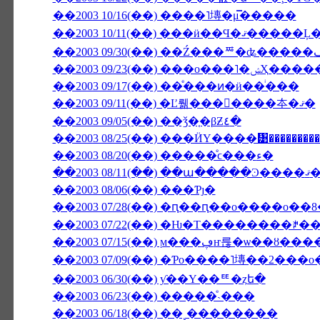
��2003 10/16(��) ����˥塼�μ̿�����
��2003 09/23(��
��2003 09/17(��) ��ͤ���ͷ�ӥ��ͥ���
��2003 09/11(��) �Ľ뤪���񤤿����夲�ޤ�
��2003 09/05(��) ��ǯ�֤�βƵ٤�
��2003 08/25(��) ���ӤΥ����᥹��������
��2003 08/20(��) �����ͤϲ���ء�
��2003 08/
��2003 08/06(��) ���Ƥȷ�
��2003 07/28(��) �ԥ��ԥ��ο����о�
��2003 07/22(��) �Ƕ�Τ��������ꎥ
��2003 07/15(��) ϻ���ڥҥ
��2003 07/09(��) �Ƥο����˥塼��2���о
��2003 06/30(��) ƴ��Υ��ꥹ�ȥե�
��2003 06/23(��) �����ͤ˴���
��2003 06/18(��) ��˻��������