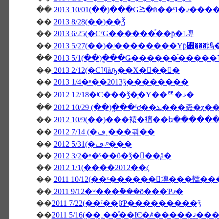
��
2013 10/01(��)�ֱ��Ǥ⥸�ӥ��
��
2013 8/28(��)��Ǯ
��
2013 6/25(�СˤǤ������֡��ƥ�˥塼
��
2013 5/27(��)�ʲ��������Υƥ꡼�̡��
��
2013 5/1(��)�ֱ��Ǥ������֡����
��
2013 2/12(�С˥ϥåԡ��Х�󥿥��󡦣�
��
2013 1/4�ʶ��2013ǯ��������
��
2012 12/18�ʲС���ǯ�֤�Υ��ꥹ�ޥ�
��
��
2012 10/9(��)���褤�襢��ե�����
��
2012 7/14 (�ڡ˿���괶��
��
2012 5/31(�ڡ˶ᶷ���
��
2012 3/2�ʶ�ˤ��ΰ�ǯ�򿶤��֤ä�
��
2012 1/1(����2012��ζ
��
2011 10/12(��ˣ������󥭥塼���䡼�
��
2011 9/12�ʷ���ܵ���õ���Ƥޤ�
��
2011 7/22(��ˤ��βƤ���������ǯ
��
2011 5/16(��˳��ͤ��Ѥ�ꤴ�����ޤ��