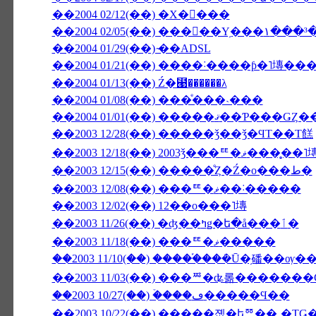
��2004 02/12(��) �Х�󥿥���
��2004 02/05(��) ���󥳥��Υ֥�
��2004 01/29(��) ̴��ADSL
��2004 01/13(��) Ź�⹩��̵����λ
��2004 01/08(��) ���ͤ���˴���
��2003 12/28(��) �����ǯ��ǯ�ϤΤ��Τ餻
��2003 12/18(��) 2003ǯ���
��2003 12/15(��) �����ͤȤ�Ź�ο���ط�
��2003 12/08(��) ���ꥹ�ޥ��˸�����
��2003 12/02(��) 12��ο���˥塼
��2003 11/26(��) �ʤ��ߤǥ�ե�å���ٲ�
��2003 11/18(��) ���ꥹ�ޥ�����
��2003 11/03(��) ���ꥸ�ʥ롦�������
��2003 10/27(��) �ۡ���ڡ�����Ϥ��
��2003 10/22(��) �����졦�եꥼ��¸�Τ