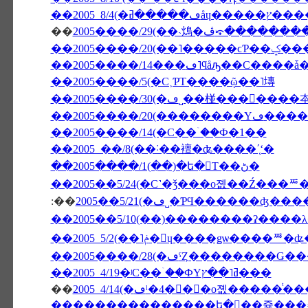
��
2005����/29(��˴䲴�ڤ⤽��
��2005����/20(��˥�����ϲƤ�
��2005����/5(�С˲ƤΤ����ῷ��˥塼
��2005����/2
��2005����/14(�С��ۤ��Ф�1��
��2005 ��/8(��˸��襢�ʥ����ʹ֤ʻ�
��2005����/1(��)�ե�󥹤Τ��ڻ�
��2005��5/24(�С˺�ǯ���о졦��Ź���ꥸ
:��
2005��5/21(�ڡ˽�ƤϤ�����
��2005����/28(�ڡˤȤ��������
��2005 4/19�ʲС��ۤ��ФΥߥ˥��ץ���
��